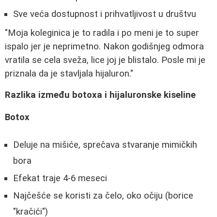
Sve veća dostupnost i prihvatljivost u društvu
"Moja koleginica je to radila i po meni je to super
ispalo jer je neprimetno. Nakon godišnjeg odmora
vratila se cela sveža, lice joj je blistalo. Posle mi je
priznala da je stavljala hijaluron."
Razlika između botoxa i hijaluronske kiseline
Botox
Deluje na mišiće, sprečava stvaranje mimičkih
bora
Efekat traje 4-6 meseci
Najčešće se koristi za čelo, oko očiju (borice
"kračići")