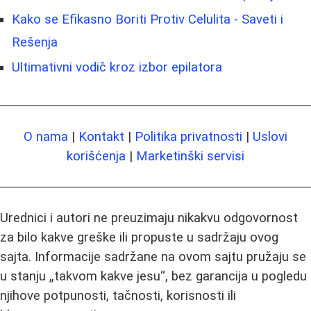
Kako se Efikasno Boriti Protiv Celulita - Saveti i
Rešenja
Ultimativni vodič kroz izbor epilatora
O nama
|
Kontakt
|
Politika privatnosti
|
Uslovi
korišćenja
|
Marketinški servisi
Urednici i autori ne preuzimaju nikakvu odgovornost
za bilo kakve greške ili propuste u sadržaju ovog
sajta. Informacije sadržane na ovom sajtu pružaju se
u stanju „takvom kakve jesu“, bez garancija u pogledu
njihove potpunosti, tačnosti, korisnosti ili