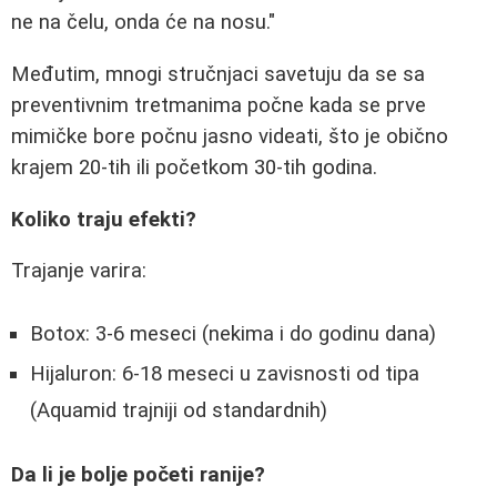
ne na čelu, onda će na nosu."
Međutim, mnogi stručnjaci savetuju da se sa
preventivnim tretmanima počne kada se prve
mimičke bore počnu jasno videati, što je obično
krajem 20-tih ili početkom 30-tih godina.
Koliko traju efekti?
Trajanje varira:
Botox
: 3-6 meseci (nekima i do godinu dana)
Hijaluron
: 6-18 meseci u zavisnosti od tipa
(Aquamid trajniji od standardnih)
Da li je bolje početi ranije?