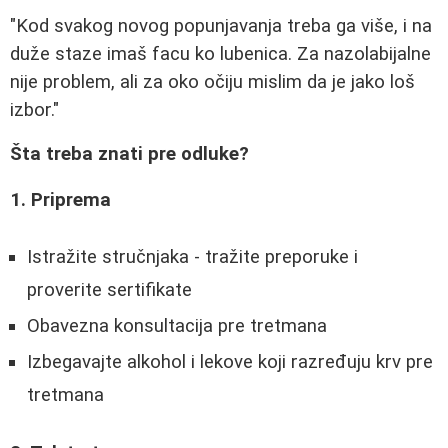
"Kod svakog novog popunjavanja treba ga više, i na
duže staze imaš facu ko lubenica. Za nazolabijalne
nije problem, ali za oko očiju mislim da je jako loš
izbor."
Šta treba znati pre odluke?
1. Priprema
Istražite stručnjaka - tražite preporuke i
proverite sertifikate
Obavezna konsultacija pre tretmana
Izbegavajte alkohol i lekove koji razređuju krv pre
tretmana