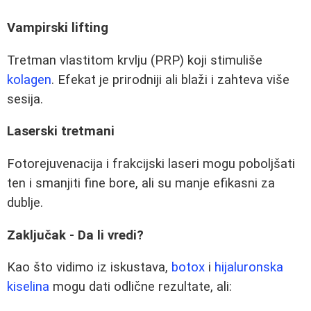
Vampirski lifting
Tretman vlastitom krvlju (PRP) koji stimuliše
kolagen
. Efekat je prirodniji ali blaži i zahteva više
sesija.
Laserski tretmani
Fotorejuvenacija i frakcijski laseri mogu poboljšati
ten i smanjiti fine bore, ali su manje efikasni za
dublje.
Zaključak - Da li vredi?
Kao što vidimo iz iskustava,
botox
i
hijaluronska
kiselina
mogu dati odlične rezultate, ali: