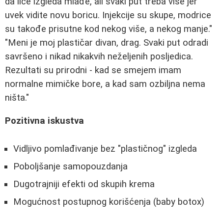
da lice izgleda mlađe, ali svaki put treba više jer
uvek vidite novu boricu. Injekcije su skupe, modrice
su takođe prisutne kod nekog više, a nekog manje."
"Meni je moj plastičar divan, drag. Svaki put odradi
savršeno i nikad nikakvih neželjenih posljedica.
Rezultati su prirodni - kad se smejem imam
normalne mimičke bore, a kad sam ozbiljna nema
ništa."
Pozitivna iskustva
Vidljivo pomlađivanje bez "plastičnog" izgleda
Poboljšanje samopouzdanja
Dugotrajniji efekti od skupih krema
Mogućnost postupnog korišćenja (baby botox)