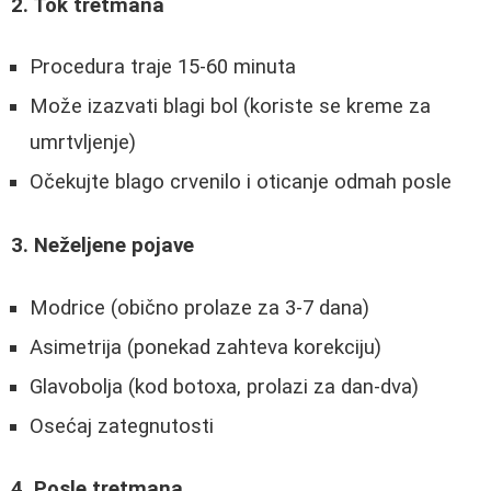
2. Tok tretmana
Procedura traje 15-60 minuta
Može izazvati blagi bol (koriste se kreme za
umrtvljenje)
Očekujte blago crvenilo i oticanje odmah posle
3. Neželjene pojave
Modrice (obično prolaze za 3-7 dana)
Asimetrija (ponekad zahteva korekciju)
Glavobolja (kod botoxa, prolazi za dan-dva)
Osećaj zategnutosti
4. Posle tretmana