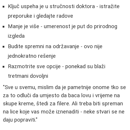
Ključ uspeha je u stručnosti doktora
- istražite
preporuke i gledajte radove
Manje je više - umerenost je put do prirodnog
izgleda
Budite spremni na održavanje - ovo nije
jednokratno rešenje
Razmotrite sve opcije - ponekad su blaži
tretmani dovoljni
"Sve u svemu, mislim da je pametnije onome tko se
za to odluči da umjesto da baca lovu i vrijeme na
skupe kreme, štedi za filere. Ali treba biti spreman
na lice koje vas može iznenaditi - neke stvari se ne
daju popraviti."