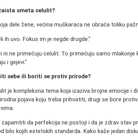
aista smeta celulit?
ja dele žene, većina muškaraca ne obraća toliku pažnju
oli ih uvo. Fokus im je negde drugde."
i ni ne primećuju celulit. To primećuju samo mlakonje 
u i gejevi."
ti sebe ili boriti se protiv prirode?
lit je kompleksna tema koja izaziva brojne emocije i di
irodna pojava koju treba prihvatiti, drugi se bore proti
tvima.
 zapamtiti da perfekcija ne postoji i da je zdrav sta
od bilo kojih estetskih standarda. Kako kaže jedan disk