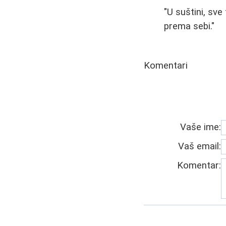
"U suštini, sve
prema sebi."
Komentari
Vaše ime:
Vaš email:
Komentar: