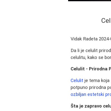
Cel
Vidak Radeta
2024-
Da li je celulit pri
celulitu, kako se bo
Celulit - Prirodna 
Celulit
je tema koja i
potpuno prirodna poj
ozbiljan estetski p
Šta je zapravo celu