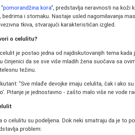
 "
pomorandžina kora
", predstavlja neravnosti na koži 
a, bedrima i stomaku. Nastaje usled nagomilavanja masn
vezivna tkiva, stvarajući karakterističan izgled.
ori o celulitu?
celulit je postao jedna od najdiskutovanijih tema kada
i u činjenici da se sve više mladih žena suočava sa ov
i telesnu težinu.
kutant: "Sve mlađe devojke imaju celulita, čak i ako s
'. Pitanje je jednostavno - zašto malo više ne vode ra
lulit
 o celulitu su podeljena. Dok neki smatraju da je to p
dstavlja problem: