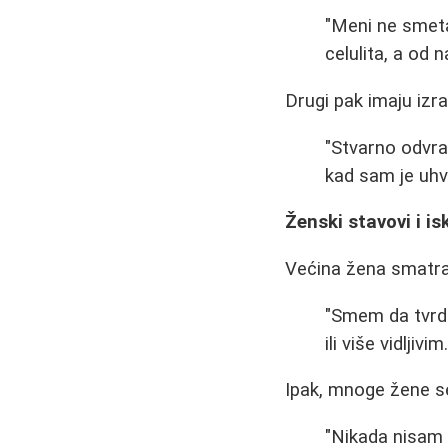
"Meni ne smeta 
celulita, a od 
Drugi pak imaju izra
"Stvarno odvrat
kad sam je uhv
Ženski stavovi i i
Većina žena smatra d
"Smem da tvrdi
ili više vidljivi
Ipak, mnoge žene se
"Nikada nisam d