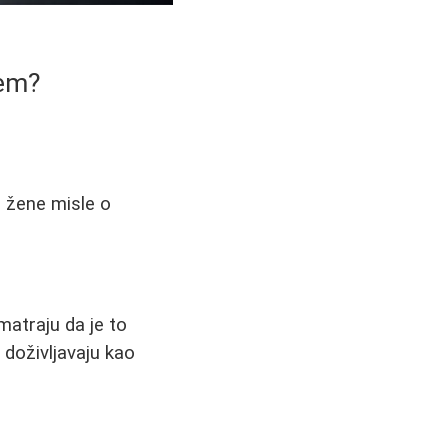
lem?
 i žene misle o
matraju da je to
 doživljavaju kao