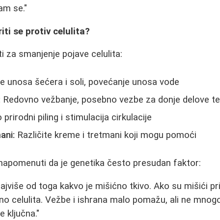
am se."
iti se protiv celulita?
i za smanjenje pojave celulita:
 unosa šećera i soli, povećanje unosa vode
:
Redovno vežbanje, posebno vezbe za donje delove te
prirodni piling i stimulacija cirkulacije
ani:
Različite kreme i tretmani koji mogu pomoći
napomenuti da je genetika često presudan faktor:
 najviše od toga kakvo je mišićno tkivo. Ako su mišići pr
no celulita. Vežbe i ishrana malo pomažu, ali ne mnogo
e ključna."