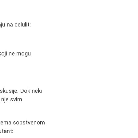
 na celulit:
koji ne mogu
skusije. Dok neki
v nje svim
v prema sopstvenom
utant: