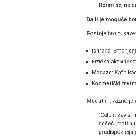
Borim se, ne d
Da li je moguće bor
Postoje brojni savet
Ishrana:
Smanjenje
Fizička aktivnost
Masaze:
Kafa kao 
Kozmetički tretm
Međutim, važno je 
"Celulit zavisi
nećeš imati pu
predispozicija j