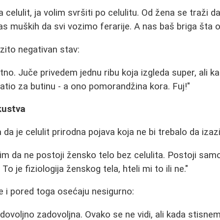
celulit, ja volim svršiti po celulitu. Od žena se traži 
nas muških da svi vozimo ferarije. A nas baš briga šta o
zito negativan stav:
no. Juče privedem jednu ribu koja izgleda super, ali ka
atio za butinu - a ono pomorandžina kora. Fuj!"
skustva
a je celulit prirodna pojava koja ne bi trebalo da izazi
m da ne postoji žensko telo bez celulita. Postoji sa
m. To je fiziologija ženskog tela, hteli mi to ili ne."
 i pored toga osećaju nesigurno:
ovoljno zadovoljna. Ovako se ne vidi, ali kada stisnem