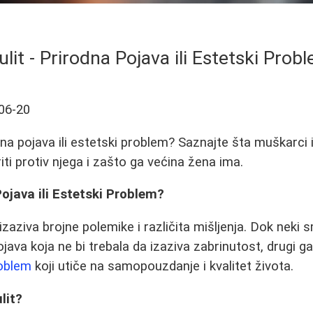
ulit - Prirodna Pojava ili Estetski Prob
06-20
rodna pojava ili estetski problem? Saznajte šta muškarci
riti protiv njega i zašto ga većina žena ima.
Pojava ili Estetski Problem?
zaziva brojne polemike i različita mišljenja. Dok neki s
ava koja ne bi trebala da izaziva zabrinutost, drugi ga
roblem
koji utiče na samopouzdanje i kvalitet života.
lit?