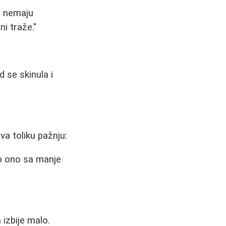
da nemaju
ni traže."
d se skinula i
va toliku pažnju:
mo ono sa manje
 izbije malo.