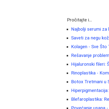
Pročitajte i...
Najbolji serumi za 
Saveti za negu kož
Kolagen - Sve Što
Rešavanje problema
Hijaluronski fileri
Rinoplastika - Kom
Botox Tretmani u Sr
Hiperpigmentacija: 
Blefaroplastika: R
Povećanje usana -