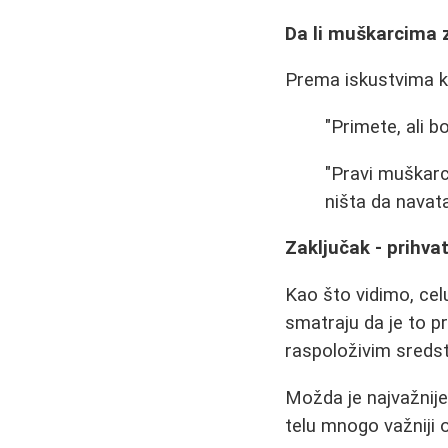
Da li muškarcima z
Prema iskustvima ko
"Primete, ali b
"Pravi muškarc
ništa da navataj
Zaključak - prihvati
Kao što vidimo, celu
smatraju da je to pr
raspoloživim sreds
Možda je najvažnije
telu mnogo važniji 