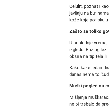
Celulit, poznat i kao
javljaju na butinam
kože koje potiskuju 
Zašto se toliko gov
U poslednje vreme, 
izgledu. Razlog lež
obzira na tip tela il
Kako kaže jedan dis
danas nema to 'čudo
Muški pogled na ce
Mišljenja muškaraca
ne bi trebalo da pre