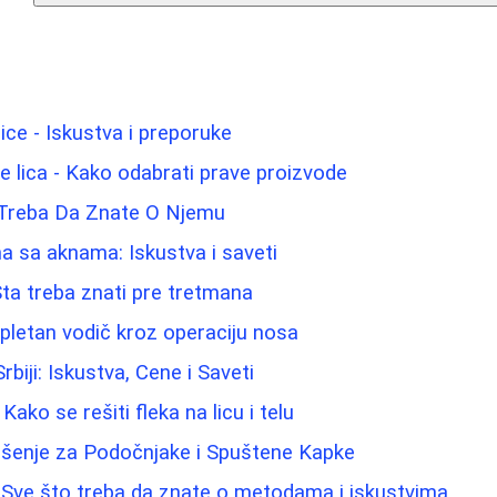
lice - Iskustva i preporuke
e lica - Kako odabrati prave proizvode
 Treba Da Znate O Njemu
 sa aknama: Iskustva i saveti
: Šta treba znati pre tretmana
pletan vodič kroz operaciju nosa
biji: Iskustva, Cene i Saveti
Kako se rešiti fleka na licu i telu
ešenje za Podočnjake i Spuštene Kapke
 Sve što treba da znate o metodama i iskustvima