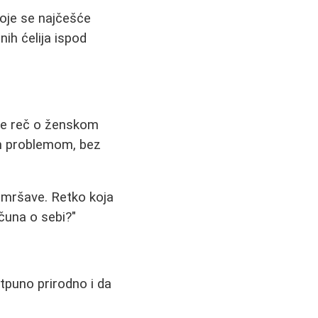
koje se najčešće
ih ćelija ispod
 je reč o ženskom
im problemom, bez
u mršave. Retko koja
čuna o sebi?"
otpuno prirodno i da