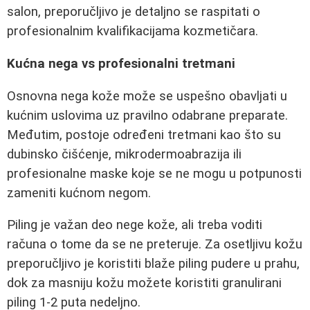
salon, preporučljivo je detaljno se raspitati o
profesionalnim kvalifikacijama kozmetičara.
Kućna nega vs profesionalni tretmani
Osnovna nega kože može se uspešno obavljati u
kućnim uslovima uz pravilno odabrane preparate.
Međutim, postoje određeni tretmani kao što su
dubinsko čišćenje, mikrodermoabrazija ili
profesionalne maske koje se ne mogu u potpunosti
zameniti kućnom negom.
Piling je važan deo nege kože, ali treba voditi
računa o tome da se ne preteruje. Za osetljivu kožu
preporučljivo je koristiti blaže piling pudere u prahu,
dok za masniju kožu možete koristiti granulirani
piling 1-2 puta nedeljno.