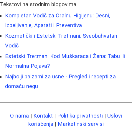
Tekstovi na srodnim blogovima
Kompletan Vodič za Oralnu Higijenu: Desni,
Izbeljivanje, Aparati i Preventiva
Kozmetički i Estetski Tretmani: Sveobuhvatan
Vodič
Estetski Tretmani Kod Muškaraca i Žena: Tabu ili
Normalna Pojava?
Najbolji balzami za usne - Pregled i recepti za
domaću negu
O nama
|
Kontakt
|
Politika privatnosti
|
Uslovi
korišćenja
|
Marketinški servisi