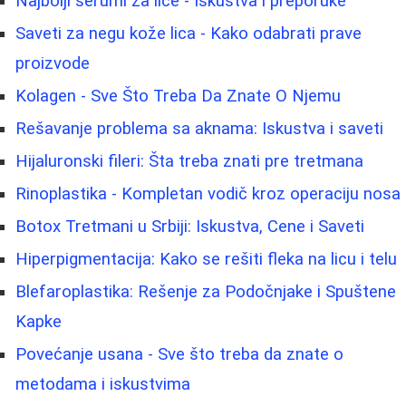
Najbolji serumi za lice - Iskustva i preporuke
Saveti za negu kože lica - Kako odabrati prave
proizvode
Kolagen - Sve Što Treba Da Znate O Njemu
Rešavanje problema sa aknama: Iskustva i saveti
Hijaluronski fileri: Šta treba znati pre tretmana
Rinoplastika - Kompletan vodič kroz operaciju nosa
Botox Tretmani u Srbiji: Iskustva, Cene i Saveti
Hiperpigmentacija: Kako se rešiti fleka na licu i telu
Blefaroplastika: Rešenje za Podočnjake i Spuštene
Kapke
Povećanje usana - Sve što treba da znate o
metodama i iskustvima