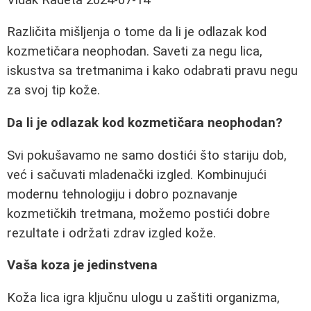
Različita mišljenja o tome da li je odlazak kod
kozmetičara neophodan. Saveti za negu lica,
iskustva sa tretmanima i kako odabrati pravu negu
za svoj tip kože.
Da li je odlazak kod kozmetičara neophodan?
Svi pokušavamo ne samo dostići što stariju dob,
već i sačuvati mladenački izgled. Kombinujući
modernu tehnologiju i dobro poznavanje
kozmetičkih tretmana, možemo postići dobre
rezultate i održati zdrav izgled kože.
Vaša koza je jedinstvena
Koža lica igra ključnu ulogu u zaštiti organizma,