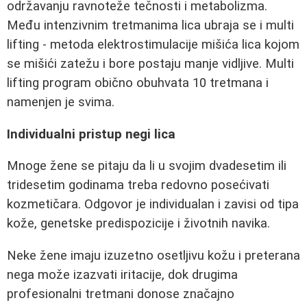
održavanju ravnoteže tečnosti i metabolizma.
Među intenzivnim tretmanima lica ubraja se i multi
lifting - metoda elektrostimulacije mišića lica kojom
se mišići zatežu i bore postaju manje vidljive. Multi
lifting program obično obuhvata 10 tretmana i
namenjen je svima.
Individualni pristup negi lica
Mnoge žene se pitaju da li u svojim dvadesetim ili
tridesetim godinama treba redovno posećivati
kozmetičara. Odgovor je individualan i zavisi od tipa
kože, genetske predispozicije i životnih navika.
Neke žene imaju izuzetno osetljivu kožu i preterana
nega može izazvati iritacije, dok drugima
profesionalni tretmani donose značajno