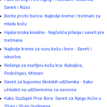
Saveti i Rizici
Borbe protiv borica: Najbolje kreme i tretmani za
mladu kožu
Hijaluronska kiselina - Najčešća pitanja i saveti pre
tretmana
Najbolje kreme za suvu kožu i bore - Saveti i
iskustva
Rešenja za osetljivu kožu lica: Bubuljice,
Podočnjaci, Mitiseri
Saveti za kupovinu školskih udžbenika - Kako
uštedeti na udžbenicima za osnovce
Kako Suzbijati Prve Bore: Saveti za Njegu Kože u
20-im i 30-im Godinama