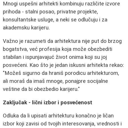
Mnogi uspešni arhitekti kombinuju različite izvore
prihoda - stalni posao, privatne projekte,
konsultantske usluge, a neki se odlučuju i za
akademsku karijeru.
Važno je razumeti da arhitektura nije put do brzog
bogatstva, već profesija koja može obezbediti
stabilan i ispunjavajuć život onima koji su joj
posvećeni. Kao što je jedan iskusni arhitekta rekao:
"Možeš sigurno da hraniš porodicu arhitekturom,
ali moraš da imaš mnoge, ponajpre socijalne
veštine da bi obezbedio karijeru."
Zaključak - lični izbor i posvećenost
Odluka da li upisati arhitekturu konačno je ličan
izbor koji zavisi od tvojih interesovanja, vrednosti i