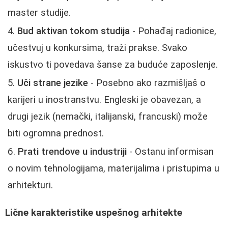
master studije.
Bud aktivan tokom studija
- Pohađaj radionice,
učestvuj u konkursima, traži prakse. Svako
iskustvo ti povedava šanse za buduće zaposlenje.
Uči strane jezike
- Posebno ako razmišljaš o
karijeri u inostranstvu. Engleski je obavezan, a
drugi jezik (nemački, italijanski, francuski) može
biti ogromna prednost.
Prati trendove u industriji
- Ostanu informisan
o novim tehnologijama, materijalima i pristupima u
arhitekturi.
Lične karakteristike uspešnog arhitekte