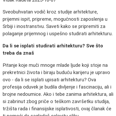
Sveobuhvatan vodič kroz studije arhitekture,
prijemni ispit, pripreme, mogućnosti zaposlenja u
Srbiji i inostranstvu. Saveti kako se pripremiti za
polaganje prijemnog i uspešno studirati arhitekturu.
Da li se isplati studirati arhitekturu? Sve što
treba da znaš
Pitanje koje muči mnoge mlade ljude koji stoje na
prekretnici života i biraju buduću karijeru je upravo
ovo - da li se isplati upisati arhitekturu? Ova
profesija oduvek je budila divljenje i fascinaciju, ali i
brojne nedoumice. Ako i tebe zanima arhitektura, ali
si zabrinut zbog priče o teškom završetku studija,
tržišta rada i finansijske isplativosti, ovaj članak će
ti pomoći da sagledaš celovitu sliku.