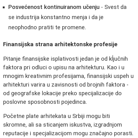
Posvećenost kontinuiranom učenju
- Svest da
se industrija konstantno menja i da je
neophodno pratiti te promene.
Finansijska strana arhitektonske profesije
Pitanje finansijske isplativosti jedan je od kĺjučnih
faktora pri odluci o upisu na arhitekturu. Kao i u
mnogim kreativnim profesijama, finansijski uspeh u
arhitekturi varira u zavisnosti od brojnih faktora -
od geografske lokacije preko specijalizacije do
poslovne sposobnosti pojedinca.
Početne plate arhitekata u Srbiji mogu biti
skromne, ali sa sticanjem iskustva, izgradnjom
reputacije i specjalizacijom mogu značajno porasti.