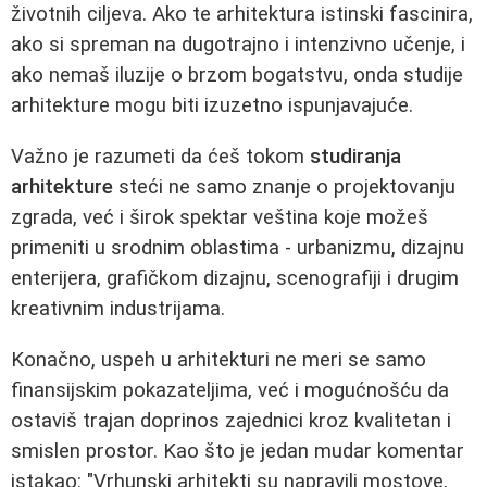
životnih ciljeva. Ako te arhitektura istinski fascinira,
ako si spreman na dugotrajno i intenzivno učenje, i
ako nemaš iluzije o brzom bogatstvu, onda studije
arhitekture mogu biti izuzetno ispunjavajuće.
Važno je razumeti da ćeš tokom
studiranja
arhitekture
steći ne samo znanje o projektovanju
zgrada, već i širok spektar veština koje možeš
primeniti u srodnim oblastima - urbanizmu, dizajnu
enterijera, grafičkom dizajnu, scenografiji i drugim
kreativnim industrijama.
Konačno, uspeh u arhitekturi ne meri se samo
finansijskim pokazateljima, već i mogućnošću da
ostaviš trajan doprinos zajednici kroz kvalitetan i
smislen prostor. Kao što je jedan mudar komentar
istakao: "Vrhunski arhitekti su napravili mostove,