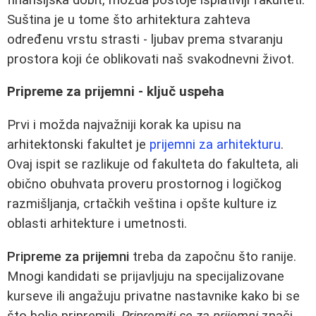
Suština je u tome što arhitektura zahteva
određenu vrstu strasti - ljubav prema stvaranju
prostora koji će oblikovati naš svakodnevni život.
Pripreme za prijemni - ključ uspeha
Prvi i možda najvažniji korak ka upisu na
arhitektonski fakultet je
prijemni za arhitekturu
.
Ovaj ispit se razlikuje od fakulteta do fakulteta, ali
obično obuhvata proveru prostornog i logičkog
razmišljanja, crtačkih veština i opšte kulture iz
oblasti arhitekture i umetnosti.
Pripreme za prijemni
treba da započnu što ranije.
Mnogi kandidati se prijavljuju na specijalizovane
kurseve ili angažuju privatne nastavnike kako bi se
što bolje pripremili.
Pripremiti se za prijemni
znači