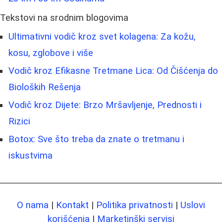
Tekstovi na srodnim blogovima
Ultimativni vodič kroz svet kolagena: Za kožu,
kosu, zglobove i više
Vodič kroz Efikasne Tretmane Lica: Od Čišćenja do
Bioloških Rešenja
Vodič kroz Dijete: Brzo Mršavljenje, Prednosti i
Rizici
Botox: Sve što treba da znate o tretmanu i
iskustvima
O nama
|
Kontakt
|
Politika privatnosti
|
Uslovi
korišćenja
|
Marketinški servisi