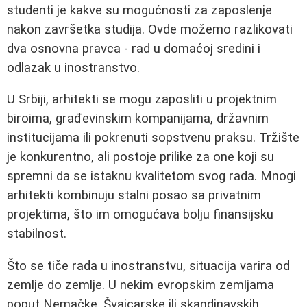
studenti je kakve su mogućnosti za zaposlenje
nakon završetka studija. Ovde možemo razlikovati
dva osnovna pravca - rad u domaćoj sredini i
odlazak u inostranstvo.
U Srbiji, arhitekti se mogu zaposliti u projektnim
biroima, građevinskim kompanijama, državnim
institucijama ili pokrenuti sopstvenu praksu. Tržište
je konkurentno, ali postoje prilike za one koji su
spremni da se istaknu kvalitetom svog rada. Mnogi
arhitekti kombinuju stalni posao sa privatnim
projektima, što im omogućava bolju finansijsku
stabilnost.
Što se tiče rada u inostranstvu, situacija varira od
zemlje do zemlje. U nekim evropskim zemljama
poput Nemačke, Švajcarske ili skandinavskih