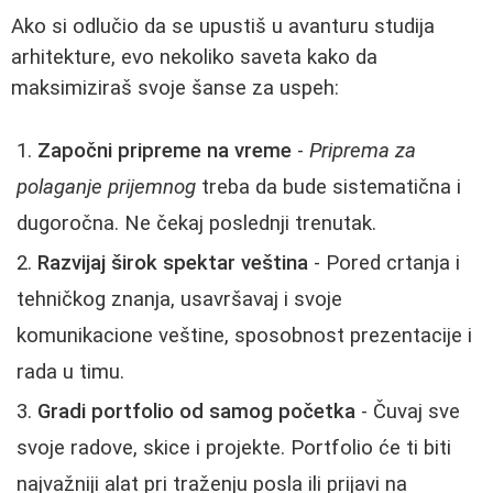
Ako si odlučio da se upustiš u avanturu studija
arhitekture, evo nekoliko saveta kako da
maksimiziraš svoje šanse za uspeh:
Započni pripreme na vreme
-
Priprema za
polaganje prijemnog
treba da bude sistematična i
dugoročna. Ne čekaj poslednji trenutak.
Razvijaj širok spektar veština
- Pored crtanja i
tehničkog znanja, usavršavaj i svoje
komunikacione veštine, sposobnost prezentacije i
rada u timu.
Gradi portfolio od samog početka
- Čuvaj sve
svoje radove, skice i projekte. Portfolio će ti biti
najvažniji alat pri traženju posla ili prijavi na