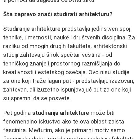
Šta zapravo znači studirati arhitekturu?
Studiranje arhitekture
predstavlja jedinstven spoj
tehnike, umetnosti, nauke i društvenih disciplina. Za
razliku od mnogih drugih fakulteta, arhitektonski
studiji zahtevaju širok spečtar veština - od
tehničkog znanje i prostornog razmišljanja do
kreativnosti i estetskog osećaja. Ovo nisu studije
za one koji traže lagan put - predstavljaju izazovan,
zahtevan, ali izuzetno ispunjavajuć put za one koji
su spremni da se posvete.
Pet godina
studiranja arhitekture
može biti
fenomenalno iskustvo ako te ova oblast zaista
fascinira. Međutim, ako je primarni motiv samo
finansijska dobit, možda postoje isplativiji fakulteti.