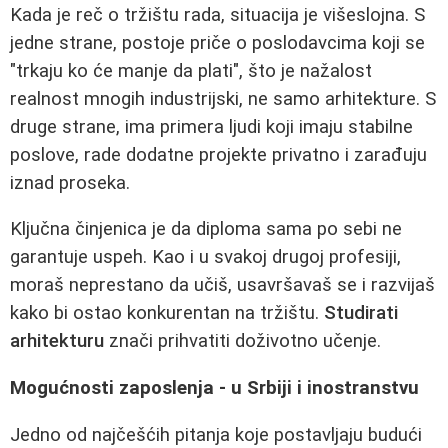
Kada je reč o tržištu rada, situacija je višeslojna. S
jedne strane, postoje priče o poslodavcima koji se
"trkaju ko će manje da plati", što je nažalost
realnost mnogih industrijski, ne samo arhitekture. S
druge strane, ima primera ljudi koji imaju stabilne
poslove, rade dodatne projekte privatno i zarađuju
iznad proseka.
Ključna činjenica je da diploma sama po sebi ne
garantuje uspeh. Kao i u svakoj drugoj profesiji,
moraš neprestano da učiš, usavršavaš se i razvijaš
kako bi ostao konkurentan na tržištu.
Studirati
arhitekturu
znači prihvatiti doživotno učenje.
Mogućnosti zaposlenja - u Srbiji i inostranstvu
Jedno od najčešćih pitanja koje postavljaju budući