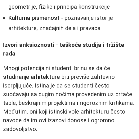
geometrije, fizike i principa konstrukcije
Kulturna pismenost
- poznavanje istorije
arhitekture, značajnih dela i pravaca
Izvori anksioznosti - teškoće studija i tržište
rada
Mnogi potencijalni studenti brinu se da će
studiranje arhitekture
biti previše zahtevno i
iscrpljujuće. Istina je da se studenti često
suočavaju sa dugim noćima provedenim uz crtaće
table, beskrajnim projektima i rigoroznim kritikama.
Međutim, oni koji istinski vole arhitekturu često
navode da im ovi izazovi donose i ogromno
zadovoljstvo.