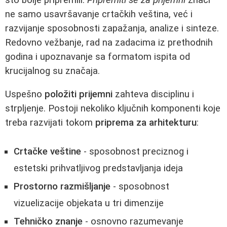
ne samo usavršavanje crtačkih veština, već i
razvijanje sposobnosti zapažanja, analize i sinteze.
Redovno vežbanje, rad na zadacima iz prethodnih
godina i upoznavanje sa formatom ispita od
krucijalnog su značaja.
Uspešno
položiti prijemni
zahteva disciplinu i
strpljenje. Postoji nekoliko ključnih komponenti koje
treba razvijati tokom
priprema za arhitekturu
:
Crtačke veštine
- sposobnost preciznog i
estetski prihvatljivog predstavljanja ideja
Prostorno razmišljanje
- sposobnost
vizuelizacije objekata u tri dimenzije
Tehničko znanje
- osnovno razumevanje