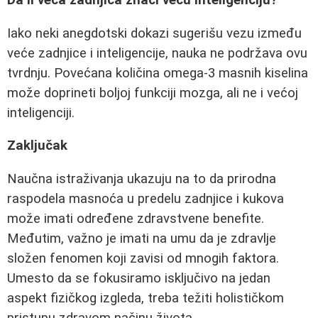
Iako neki anegdotski dokazi sugerišu vezu između
veće zadnjice i inteligencije, nauka ne podržava ovu
tvrdnju. Povećana količina omega-3 masnih kiselina
može doprineti boljoj funkciji mozga, ali ne i većoj
inteligenciji.
Zaključak
Naučna istraživanja ukazuju na to da prirodna
raspodela masnoća u predelu zadnjice i kukova
može imati određene zdravstvene benefite.
Međutim, važno je imati na umu da je zdravlje
složen fenomen koji zavisi od mnogih faktora.
Umesto da se fokusiramo isključivo na jedan
aspekt fizičkog izgleda, treba težiti holističkom
pristupu zdravom načinu života.