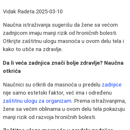
Vidak Radeta
2025-03-10
Naučna istraživanja sugerišu da žene sa većom
zadnjicom imaju manji rizik od hroničnih bolesti.
Otkrijte zaštitnu ulogu masnoća u ovom delu tela i
kako to utiče na zdravlje.
Da li veća zadnjica znači bolje zdravlje? Naučna
otkrića
Naučnici su otkrili da masnoća u predelu
zadnjice
nije samo estetski faktor, već ima i određenu
zaštitnu ulogu za organizam
. Prema istraživanjima,
žene sa većim oblinama u ovom delu tela pokazuju
manji rizik od razvoja hroničnih bolesti.