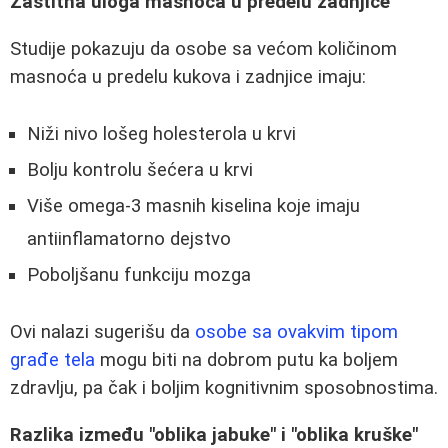
Zaštitna uloga masnoća u predelu zadnjice
Studije pokazuju da osobe sa većom količinom
masnoća u predelu kukova i zadnjice imaju:
Niži nivo lošeg holesterola u krvi
Bolju kontrolu šećera u krvi
Više omega-3 masnih kiselina koje imaju
antiinflamatorno dejstvo
Poboljšanu funkciju mozga
Ovi nalazi sugerišu da
osobe sa ovakvim tipom
građe tela
mogu biti na dobrom putu ka boljem
zdravlju, pa čak i boljim kognitivnim sposobnostima.
Razlika između "oblika jabuke" i "oblika kruške"