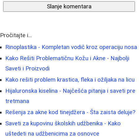
Slanje komentara
Pročitajte i...
Rinoplastika - Kompletan vodič kroz operaciju nosa
Kako Rešiti Problematičnu Kožu i Akne - Najbolji
Saveti i Proizvodi
Kako rešiti problem krastica, fleka i ožiljaka na licu
Hijaluronska kiselina - Najčešća pitanja i saveti pre
tretmana
Rešenja za akne kod tinejdžera - Šta zaista deluje?
Saveti za kupovinu školskih udžbenika - Kako
uštedeti na udžbenicima za osnovce