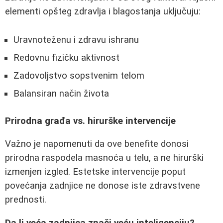
elementi opšteg zdravlja i blagostanja uključuju:
Uravnoteženu i zdravu ishranu
Redovnu fizičku aktivnost
Zadovoljstvo sopstvenim telom
Balansiran način života
Prirodna građa vs. hirurške intervencije
Važno je napomenuti da ove benefite donosi
prirodna raspodela masnoća u telu, a ne hirurški
izmenjen izgled. Estetske intervencije poput
povećanja zadnjice ne donose iste zdravstvene
prednosti.
Da li veća zadnjica znači veću inteligenciju?