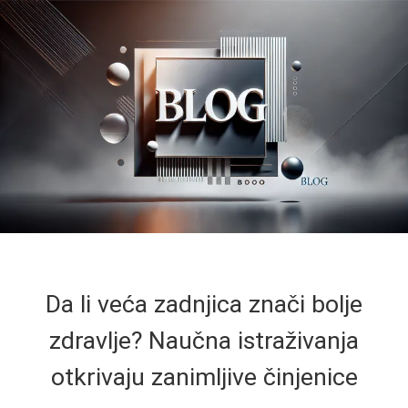
Da li veća zadnjica znači bolje
zdravlje? Naučna istraživanja
otkrivaju zanimljive činjenice