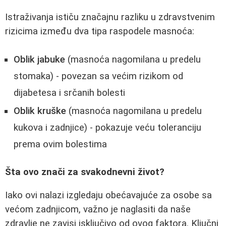
Istraživanja ističu značajnu razliku u zdravstvenim
rizicima između dva tipa raspodele masnoća:
Oblik jabuke
(masnoća nagomilana u predelu
stomaka) - povezan sa većim rizikom od
dijabetesa i srčanih bolesti
Oblik kruške
(masnoća nagomilana u predelu
kukova i zadnjice) - pokazuje veću toleranciju
prema ovim bolestima
Šta ovo znači za svakodnevni život?
Iako ovi nalazi izgledaju obećavajuće za osobe sa
većom zadnjicom, važno je naglasiti da naše
zdravlje ne zavisi isključivo od ovog faktora. Ključni