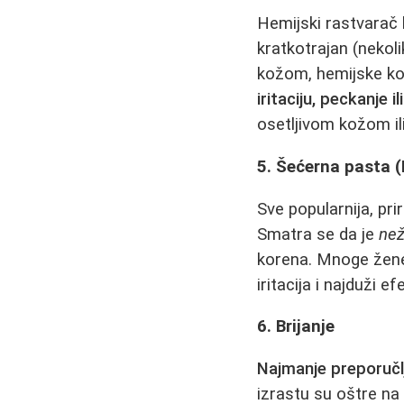
Hemijski rastvarač k
kratkotrajan (nekol
kožom, hemijske kom
iritaciju, peckanje i
osetljivom kožom il
5. Šećerna pasta (
Sve popularnija, pri
Smatra se da je
než
korena. Mnoge žene
iritacija i najduži 
6. Brijanje
Najmanje preporučl
izrastu su oštre na 