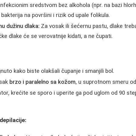
infekcionim sredstvom bez alkohola (npr. na bazi hlor
 bakterija na površini i rizik od upale folikula.
nu dužinu dlaka:
Za vosak ili šećernu pastu, dlake tre
e dlake će se verovatnije kidati, a ne čupati.
uto kako biste olakšali čupanje i smanjili bol.
osak
brzo i paralelno sa kožom
, u suprotnom smeru od 
lator, krećite se sporo i uperite ga pod uglom od 90 st
epilacije: