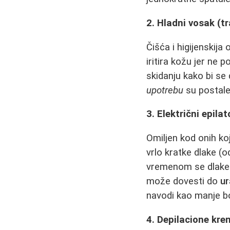
2. Hladni vosak (tr
Čišća i higijenskija
iritira kožu jer ne
skidanju kako bi se 
upotrebu
su postale
3. Električni epilat
Omiljen kod onih koj
vrlo kratke dlake (o
vremenom se dlak
može dovesti do
ur
navodi kao manje b
4. Depilacione kr