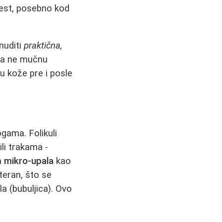
čest, posebno kod
nuditi
praktična,
, a ne mučnu
u kože pre i posle
ogama. Folikuli
ili trakama -
a
mikro-upala
kao
teran, što se
la (bubuljica). Ovo