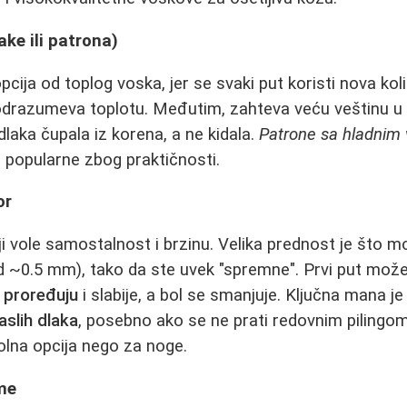
ake ili patrona)
 opcija od toplog voska, jer se svaki put koristi nova ko
 podrazumeva toplotu. Međutim, zahteva veću veštinu u
dlaka čupala iz korena, a ne kidala.
Patrone sa hladnim
 popularne zbog praktičnosti.
or
i vole samostalnost i brzinu. Velika prednost je što mož
d ~0.5 mm), tako da ste uvek "spremne". Prvi put može b
e
proređuju
i slabije, a bol se smanjuje. Ključna mana je 
aslih dlaka
, posebno ako se ne prati redovnim pilingo
olna opcija nego za noge.
eme