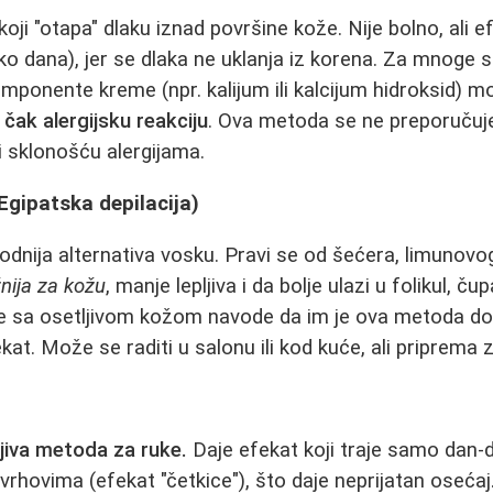
oji "otapa" dlaku iznad površine kože. Nije bolno, ali ef
iko dana), jer se dlaka ne uklanja iz korena. Za mnoge 
ponente kreme (npr. kalijum ili kalcijum hidroksid) m
li čak alergijsku reakciju
. Ova metoda se ne preporuču
i sklonošću alergijama.
Egipatska depilacija)
rodnija alternativa vosku. Pravi se od šećera, limunovo
nija za kožu
, manje lepljiva i da bolje ulazi u folikul, čup
 sa osetljivom kožom navode da im je ova metoda do
efekat. Može se raditi u salonu ili kod kuće, ali priprema
jiva metoda za ruke.
Daje efekat koji traje samo dan-d
vrhovima (efekat "četkice"), što daje neprijatan osećaj