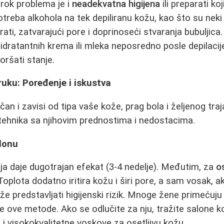
rok problema je i
neadekvatna higijena
ili preparati ko
treba alkohola na tek depiliranu kožu, kao što su neki
tirati, zatvarajući pore i doprinoseći stvaranja bubuljica.
hidratantnih krema ili mleka neposredno posle depilacij
oršati stanje.
ruku: Poređenje i iskustva
čan i zavisi od tipa vaše kože, prag bola i željenog tra
tehnika sa njihovim prednostima i nedostacima.
alonu
a daje dugotrajan efekat (3-4 nedelje). Međutim, za
o
Toplota dodatno iritira kožu i širi pore, a sam vosak, 
že predstavljati higijenski rizik. Mnoge žene primećuju 
 ove metode. Ako se odlučite za nju, tražite salone ko
 i visokokvalitetne voskove za osetljivu kožu.