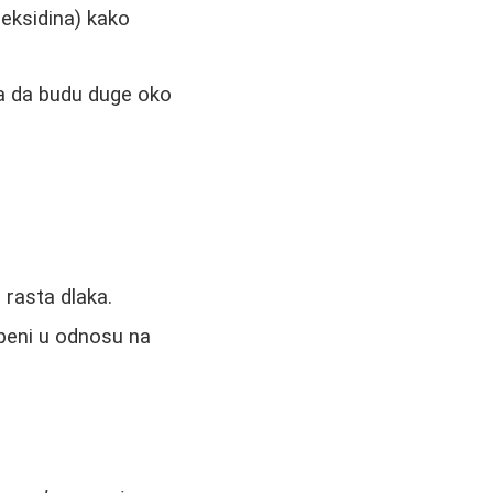
heksidina) kako
ba da budu duge oko
rasta dlaka.
epeni u odnosu na