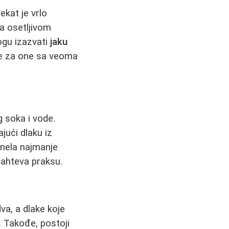
ekat je vrlo
sa osetljivom
ogu izazvati
jaku
je za one sa veoma
g soka i vode.
ajući dlaku iz
nela najmanje
 zahteva praksu.
va, a dlake koje
. Takođe, postoji