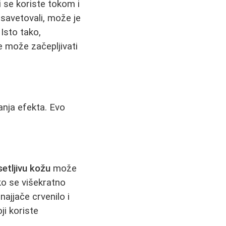
ji se koriste tokom i
 savetovali, može je
 Isto tako,
e može začepljivati
janja efekta. Evo
setljivu kožu
može
ako se višekratno
najjače crvenilo i
ji koriste