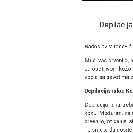
Depilacija
Radoslav Vitošević
Muči vas crvenilo, b
sa osetljivom kožom,
vodič sa savetima z
Depilacija ruku: Ko
Depilacija ruku tre
kožu. Međutim, za 
crvenilo, oticanje, si
ne smete da nosite 