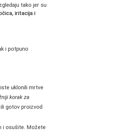
zgledaju tako jer su
ica, iritacija i
čak i potpuno
iste uklonili mrtve
niji korak za
 ili gotov proizvod
 i osušite. Možete