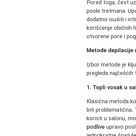
Pored toga, čest uz
posle tretmana. Upo
dodatno isušiti i iri
korišćenje običnih 
otvorene pore i pog
Metode depilacije 
Izbor metode je klju
pregleda najčešćih 
1. Topli vosak u s
Klasična metoda koj
biti problematična. 
koristi u salonu, mo
podlive
upravo posle
jednokratne špatule