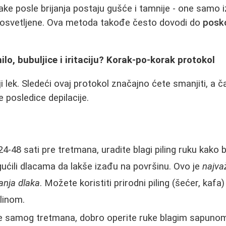
ake posle brijanja postaju gušće i tamnije - one samo i
prosvetljene. Ova metoda takođe često dovodi do
poskoč
ilo, bubuljice i iritaciju? Korak-po-korak protokol
ji lek. Sledeći ovaj protokol značajno ćete smanjiti, a 
e posledice depilacije.
4-48 sati pre tretmana, uradite blagi piling ruku kako b
gućili dlacama da lakše izađu na površinu. Ovo je
najvaž
anja dlaka
. Možete koristiti prirodni piling (šećer, kafa)
elinom.
 samog tretmana, dobro operite ruke blagim sapunom