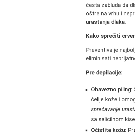
česta zabluda da dl
oštre na vrhu i ne
urastanja dlaka
.
Kako sprečiti crven
Preventiva je najbol
eliminisati neprijatn
Pre depilacije:
Obavezno piling:
2
ćelije kože i omo
sprečavanje urast
sa salicilnom kis
Očistite kožu:
Pre