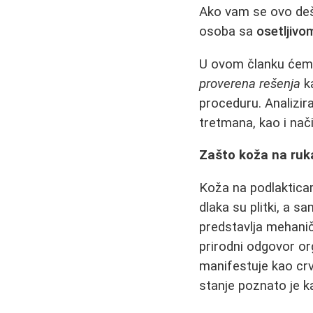
Ako vam se ovo deš
osoba sa
osetljiv
U ovom članku ćemo d
proverena rešenja
ka
proceduru. Analizir
tretmana, kao i nač
Zašto koža na ruk
Koža na podlakticam
dlaka su plitki, a s
predstavlja mehanič
prirodni odgovor or
manifestuje kao crve
stanje poznato je 