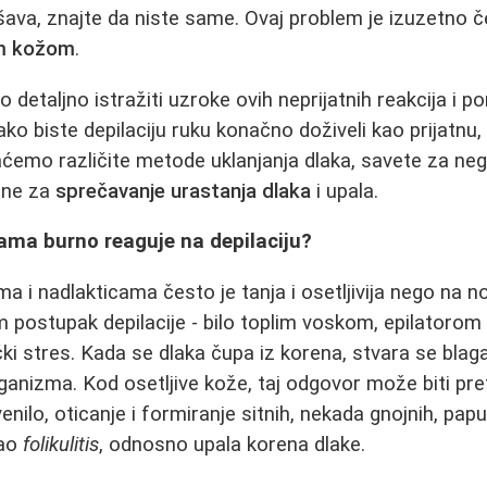
ava, znajte da niste same. Ovaj problem je izuzetno 
om kožom
.
etaljno istražiti uzroke ovih neprijatnih reakcija i po
ko biste depilaciju ruku konačno doživeli kao prijatnu
aćemo različite metode uklanjanja dlaka, savete za neg
ine za
sprečavanje urastanja dlaka
i upala.
ama burno reaguje na depilaciju?
a i nadlakticama često je tanja i osetljivija nego na n
am postupak depilacije - bilo toplim voskom, epilatorom 
ki stres. Kada se dlaka čupa iz korena, stvara se blag
ganizma. Kod osetljive kože, taj odgovor može biti pre
nilo, oticanje i formiranje sitnih, nekada gnojnih, papu
kao
folikulitis
, odnosno upala korena dlake.