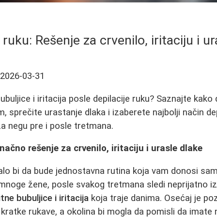
 ruku: Rešenje za crvenilo, iritaciju i u
2026-03-31
ubuljice i iritacija posle depilacije ruku? Saznajte kak
 sprečite urastanje dlaka i izaberete najbolji način de
a negu pre i posle tretmana.
načno rešenje za crvenilo, iritaciju i urasle dlake
balo bi da bude jednostavna rutina koja vam donosi sa
mnoge žene, posle svakog tretmana sledi neprijatno i
tne bubuljice i iritacija
koja traje danima. Osećaj je poz
kratke rukave, a okolina bi mogla da pomisli da imate 