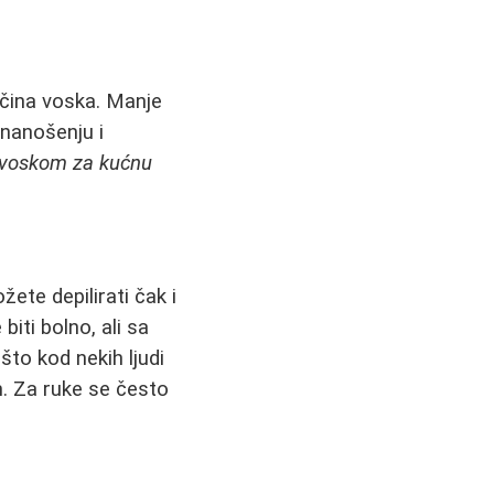
ličina voska. Manje
 nanošenju i
 voskom za kućnu
ete depilirati čak i
iti bolno, ali sa
što kod nekih ljudi
m. Za ruke se često