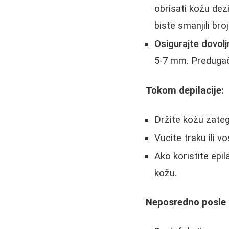
obrisati kožu dez
biste smanjili broj
Osigurajte dovolj
5-7 mm. Predugačk
Tokom depilacije:
Držite kožu zategn
Vucite traku ili v
Ako koristite epi
kožu.
Neposredno posle d