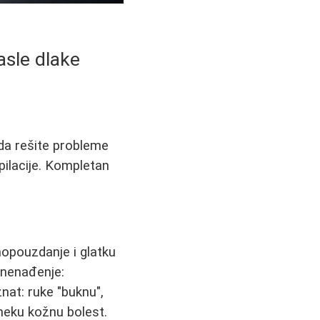
rasle dlake
o da rešite probleme
pilacije. Kompletan
mopouzdanje i glatku
znenađenje:
nat: ruke "buknu",
neku kožnu bolest.