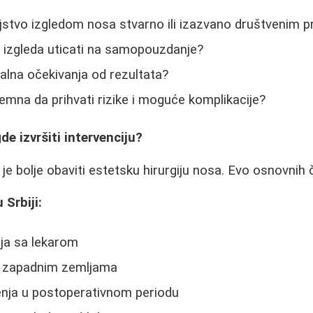
ljstvo izgledom nosa stvarno ili izazvano društvenim p
izgleda uticati na samopouzdanje?
ealna očekivanja od rezultata?
remna da prihvati rizike i moguće komplikacije?
gde izvršiti intervenciju?
je bolje obaviti estetsku hirurgiju nosa. Evo osnovnih č
 Srbiji:
ja sa lekarom
u zapadnim zemljama
nja u postoperativnom periodu