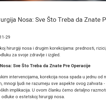
rurgija Nosa: Sve Što Treba da Znate P
11-29
j hirurgiji nosa i drugim korekcijama: prednosti, rizici,
luku za svoje zdravlje i izgled.
 Nosa: Sve Što Treba da Znate Pre Operacije
skim intervencijama, korekcija nosa spada u jednu od n
, mnogi ljudi ne razumeju sve aspekte ovog zahvata -
loških implikacija. U ovom članku ćemo detaljno razmotr
odluke o estetskoj hirurgiji nosa.