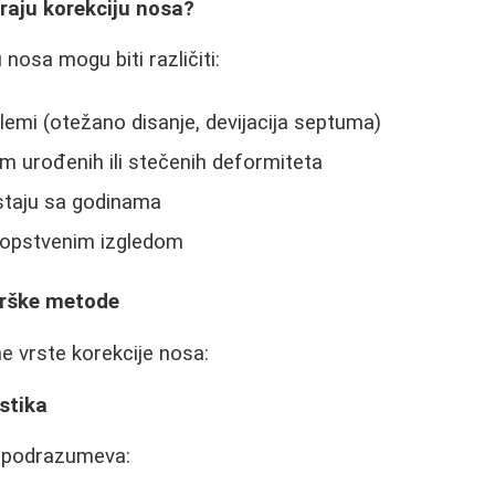
raju korekciju nosa?
 nosa mogu biti različiti:
lemi (otežano disanje, devijacija septuma)
om urođenih ili stečenih deformiteta
staju sa godinama
sopstvenim izgledom
urške metode
e vrste korekcije nosa:
astika
 podrazumeva: