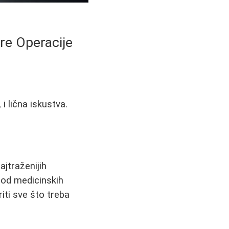
re Operacije
 i lična iskustva.
ajtraženijih
 od medicinskih
iti sve što treba