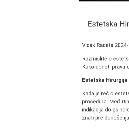
Estetska Hi
Vidak Radeta
2024-
Razmislite o estetsko
Kako doneti pravu od
Estetska Hirurgija
Kada je reč o estet
procedura. Međutim
indikacija do psiho
znati pre donošenja 