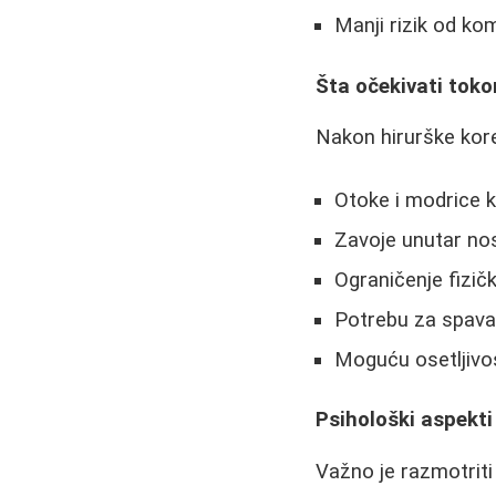
Manji rizik od kom
Šta očekivati tok
Nakon hirurške kore
Otoke i modrice k
Zavoje unutar nos
Ograničenje fizičk
Potrebu za spav
Moguću osetljivo
Psihološki aspekti
Važno je razmotriti