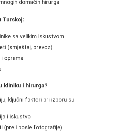
 mnogih domaćih hirurga
u Turskoj:
linike sa velikim iskustvom
ti (smještaj, prevoz)
 i oprema
e
 kliniku i hirurga?
u, ključni faktori pri izboru su:
ja i iskustvo
i (pre i posle fotografije)