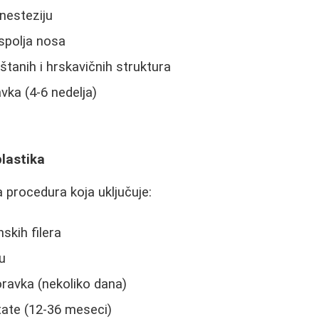
anesteziju
 spolja nosa
štanih i hrskavičnih struktura
vka (4-6 nedelja)
plastika
 procedura koja uključuje:
skih filera
u
ravka (nekoliko dana)
tate (12-36 meseci)