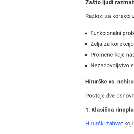
Zašto ljudi razmat
Razlozi za korekciju
Funkcionalni prob
Želja za korekcij
Promene koje na
Nezadovoljstvo 
Hirurške vs. nehir
Postoje dve osnovn
1. Klasična rinopl
Hirurški zahvat
koji