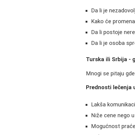
Da li je nezadovo
Kako će promena 
Da li postoje ner
Da li je osoba sp
Turska ili Srbija - 
Mnogi se pitaju gde 
Prednosti lečenja u
Lakša komunikaci
Niže cene nego 
Mogućnost praće