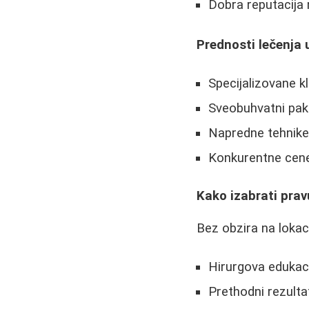
Dobra reputacija
Prednosti lečenja 
Specijalizovane k
Sveobuhvatni pake
Napredne tehnike
Konkurentne cen
Kako izabrati pravu
Bez obzira na lokacij
Hirurgova edukaci
Prethodni rezultat