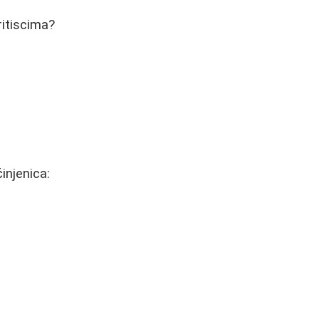
ritiscima?
injenica: