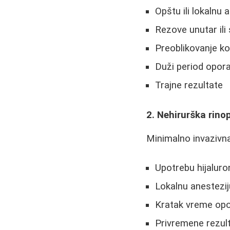
Opštu ili lokalnu 
Rezove unutar ili
Preoblikovanje ko
Duži period opora
Trajne rezultate
2. Nehirurška rino
Minimalno invazivna
Upotrebu hijaluron
Lokalnu anestezij
Kratak vreme opo
Privremene rezul