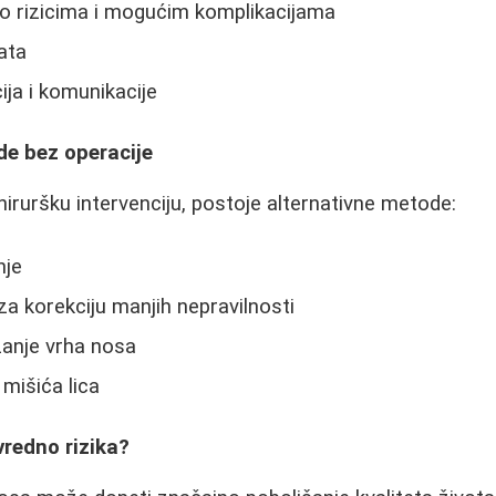
o rizicima i mogućim komplikacijama
ata
ija i komunikacije
de bez operacije
hiruršku intervenciju, postoje alternativne metode:
nje
i za korekciju manjih nepravilnosti
zanje vrha nosa
 mišića lica
 vredno rizika?