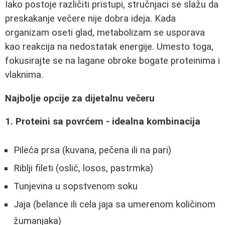
Iako postoje različiti pristupi, stručnjaci se slažu da
preskakanje večere nije dobra ideja. Kada
organizam oseti glad, metabolizam se usporava
kao reakcija na nedostatak energije. Umesto toga,
fokusirajte se na lagane obroke bogate proteinima i
vlaknima.
Najbolje opcije za dijetalnu večeru
1. Proteini sa povrćem - idealna kombinacija
Pileća prsa (kuvana, pečena ili na pari)
Riblji fileti (oslić, losos, pastrmka)
Tunjevina u sopstvenom soku
Jaja (belance ili cela jaja sa umerenom količinom
žumanjaka)