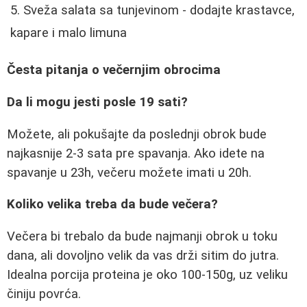
Sveža salata sa tunjevinom - dodajte krastavce,
kapare i malo limuna
Česta pitanja o večernjim obrocima
Da li mogu jesti posle 19 sati?
Možete, ali pokušajte da poslednji obrok bude
najkasnije 2-3 sata pre spavanja. Ako idete na
spavanje u 23h, večeru možete imati u 20h.
Koliko velika treba da bude večera?
Večera bi trebalo da bude najmanji obrok u toku
dana, ali dovoljno velik da vas drži sitim do jutra.
Idealna porcija proteina je oko 100-150g, uz veliku
činiju povrća.