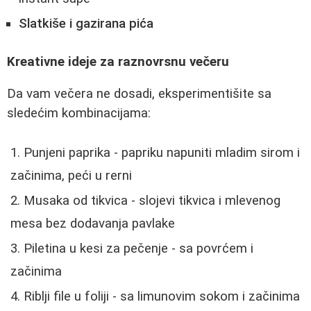
Slatkiše i gazirana pića
Kreativne ideje za raznovrsnu večeru
Da vam večera ne dosadi, eksperimentišite sa
sledećim kombinacijama:
Punjeni paprika - papriku napuniti mladim sirom i
začinima, peći u rerni
Musaka od tikvica - slojevi tikvica i mlevenog
mesa bez dodavanja pavlake
Piletina u kesi za pečenje - sa povrćem i
začinima
Riblji file u foliji - sa limunovim sokom i začinima