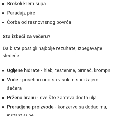
Brokoli krem supa
Paradajz pire
Čorba od raznovrsnog povrća
Šta izbeći za večeru?
Da biste postigli najbolje rezultate, izbegavajte
sledeće:
Ugljene hidrate
- hleb, testenine, pirinač, krompir
Voće
- posebno ono sa visokim sadržajem
šećera
Prženu hranu
- sve što zahteva dosta ulja
Preradjene proizvode
- konzerve sa dodacima,
instant supe