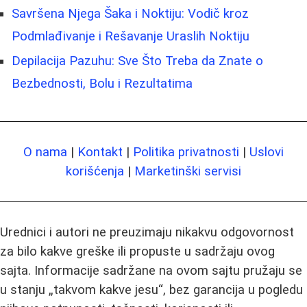
Savršena Njega Šaka i Noktiju: Vodič kroz
Podmlađivanje i Rešavanje Uraslih Noktiju
Depilacija Pazuhu: Sve Što Treba da Znate o
Bezbednosti, Bolu i Rezultatima
O nama
|
Kontakt
|
Politika privatnosti
|
Uslovi
korišćenja
|
Marketinški servisi
Urednici i autori ne preuzimaju nikakvu odgovornost
za bilo kakve greške ili propuste u sadržaju ovog
sajta. Informacije sadržane na ovom sajtu pružaju se
u stanju „takvom kakve jesu“, bez garancija u pogledu