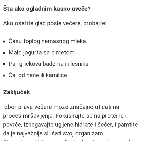
Šta ako ogladnim kasno uveče?
Ako osetite glad posle večere, probajte:
Čašu toplog nemasnog mleka
Malo jogurta sa cimetom
Par grickova badema ili lešnika
Čaj od nane ili kamilice
Zaključak
Izbor prave večere može značajno uticati na
proces mršavljenja. Fokusirajte se na proteine i
povrće, izbegavajte ugljene hidrate i šećer, i pamtite
da je najvažnije slušati svoj organizam.