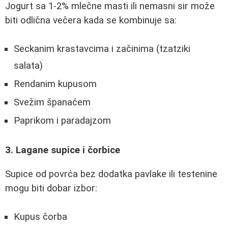
Jogurt sa 1-2% mlečne masti ili nemasni sir može
biti odlična večera kada se kombinuje sa:
Seckanim krastavcima i začinima (tzatziki
salata)
Rendanim kupusom
Svežim španaćem
Paprikom i paradajzom
3. Lagane supice i čorbice
Supice od povrća bez dodatka pavlake ili testenine
mogu biti dobar izbor:
Kupus čorba