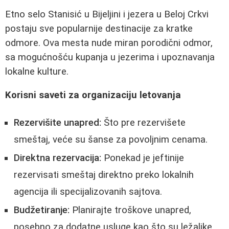
Etno selo Stanisić u Bijeljini i jezera u Beloj Crkvi
postaju sve popularnije destinacije za kratke
odmore. Ova mesta nude miran porodični odmor,
sa mogućnošću kupanja u jezerima i upoznavanja
lokalne kulture.
Korisni saveti za organizaciju letovanja
Rezervišite unapred:
Što pre rezervišete
smeštaj, veće su šanse za povoljnim cenama.
Direktna rezervacija:
Ponekad je jeftinije
rezervisati smeštaj direktno preko lokalnih
agencija ili specijalizovanih sajtova.
Budžetiranje:
Planirajte troškove unapred,
posebno za dodatne usluge kao što su ležaljke,