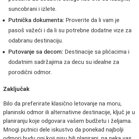
suncobrani i izlete.
Putnička dokumenta:
Proverite da li vam je
pasoš važeći i da li su potrebne dodatne vize za
odabranu destinaciju.
Putovanje sa decom:
Destinacije sa plićacima i
dodatnim sadržajima za decu su idealne za
porodični odmor.
Zaključak
Bilo da preferirate klasično letovanje na moru,
planinski odmor ili alternativne destinacije, ključ je u
planiranju koje odgovara vašem budžetu i željama.
Mnogi putnici dele iskustvo da ponekad najbolji
odmori budu oni koji nisu bili planirani, pa neka vas