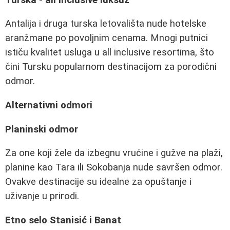
Antalija i druga turska letovališta nude hotelske
aranžmane po povoljnim cenama. Mnogi putnici
ističu kvalitet usluga u all inclusive resortima, što
čini Tursku popularnom destinacijom za porodični
odmor.
Alternativni odmori
Planinski odmor
Za one koji žele da izbegnu vrućine i gužve na plaži,
planine kao Tara ili Sokobanja nude savršen odmor.
Ovakve destinacije su idealne za opuštanje i
uživanje u prirodi.
Etno selo Stanisić i Banat