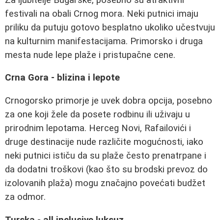
festivali na obali Crnog mora. Neki putnici imaju
priliku da putuju gotovo besplatno ukoliko učestvuju
na kulturnim manifestacijama. Primorsko i druga
mesta nude lepe plaže i pristupačne cene.
Crna Gora - blizina i lepote
Crnogorsko primorje je uvek dobra opcija, posebno
za one koji žele da posete rodbinu ili uživaju u
prirodnim lepotama. Herceg Novi, Rafailovići i
druge destinacije nude različite mogućnosti, iako
neki putnici ističu da su plaže često prenatrpane i
da dodatni troškovi (kao što su brodski prevoz do
izolovanih plaža) mogu značajno povećati budžet
za odmor.
Turska - all inclusive luksuz