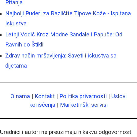
Pitanja
Najbolji Puderi za Različite Tipove Kože - Ispitana
Iskustva
Letnji Vodič Kroz Modne Sandale i Papuče: Od
Ravnih do Štikli
Zdrav način mršavljenja: Saveti i iskustva sa
dijetama
O nama
|
Kontakt
|
Politika privatnosti
|
Uslovi
korišćenja
|
Marketinški servisi
Urednici i autori ne preuzimaju nikakvu odgovornost