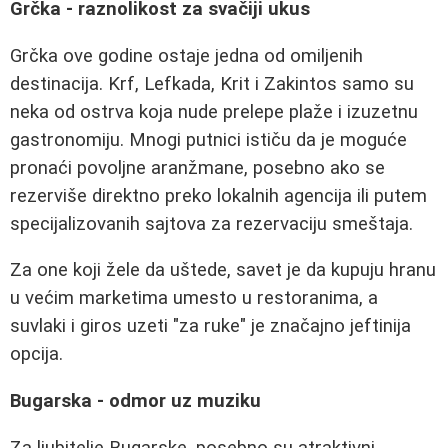
Grčka - raznolikost za svačiji ukus
Grčka ove godine ostaje jedna od omiljenih
destinacija. Krf, Lefkada, Krit i Zakintos samo su
neka od ostrva koja nude prelepe plaže i izuzetnu
gastronomiju. Mnogi putnici ističu da je moguće
pronaći povoljne aranžmane, posebno ako se
rezerviše direktno preko lokalnih agencija ili putem
specijalizovanih sajtova za rezervaciju smeštaja.
Za one koji žele da uštede, savet je da kupuju hranu
u većim marketima umesto u restoranima, a
suvlaki i giros uzeti "za ruke" je značajno jeftinija
opcija.
Bugarska - odmor uz muziku
Za ljubitelje Bugarske, posebno su atraktivni