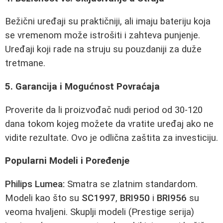
Bežični uređaji su praktičniji, ali imaju bateriju koja
se vremenom može istrošiti i zahteva punjenje.
Uređaji koji rade na struju su pouzdaniji za duže
tretmane.
5. Garancija i Mogućnost Povraćaja
Proverite da li proizvođač nudi period od 30-120
dana tokom kojeg možete da vratite uređaj ako ne
vidite rezultate. Ovo je odlična zaštita za investiciju.
Popularni Modeli i Poređenje
Philips Lumea:
Smatra se zlatnim standardom.
Modeli kao što su
SC1997
,
BRI950
i
BRI956
su
veoma hvaljeni. Skuplji modeli (Prestige serija)