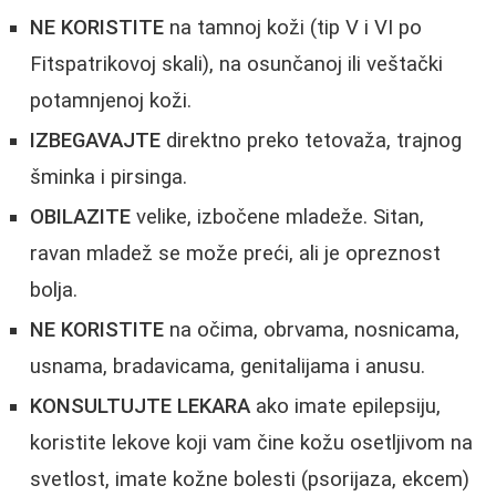
NE KORISTITE
na tamnoj koži (tip V i VI po
Fitspatrikovoj skali), na osunčanoj ili veštački
potamnjenoj koži.
IZBEGAVAJTE
direktno preko tetovaža, trajnog
šminka i pirsinga.
OBILAZITE
velike, izbočene mladeže. Sitan,
ravan mladež se može preći, ali je opreznost
bolja.
NE KORISTITE
na očima, obrvama, nosnicama,
usnama, bradavicama, genitalijama i anusu.
KONSULTUJTE LEKARA
ako imate epilepsiju,
koristite lekove koji vam čine kožu osetljivom na
svetlost, imate kožne bolesti (psorijaza, ekcem)