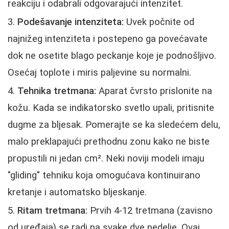
reakciju i odabrali odgovarajući intenzitet.
Podešavanje intenziteta:
Uvek počnite od
najnižeg intenziteta i postepeno ga povećavate
dok ne osetite blago peckanje koje je podnošljivo.
Osećaj toplote i miris paljevine su normalni.
Tehnika tretmana:
Aparat čvrsto prislonite na
kožu. Kada se indikatorsko svetlo upali, pritisnite
dugme za bljesak. Pomerajte se ka sledećem delu,
malo preklapajući prethodnu zonu kako ne biste
propustili ni jedan cm². Neki noviji modeli imaju
"gliding" tehniku koja omogućava kontinuirano
kretanje i automatsko bljeskanje.
Ritam tretmana:
Prvih 4-12 tretmana (zavisno
od uređaja) se radi na svake dve nedelje. Ovaj