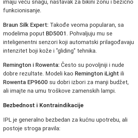
imaju veću snagu, nastavak za bikini zonu i bežično
funkcionisanje.
Braun Silk Expert:
Takođe veoma popularan, sa
modelima poput
BD5001
. Pohvaljuju mu se
inteligenentni senzori koji automatski prilagođavaju
intenzitet boji kože i "gliding" tehnika.
Remington i Rowenta:
Često su povoljniji i nude
dobre rezultate. Modeli kao
Remington iLight
ili
Rowenta EP9600
su dobri izbori za manji budžet,
ali imajte na umu troškove zamenskih lampi.
Bezbednost i Kontraindikacije
IPL je generalno bezbedan za kućnu upotrebu, ali
postoje stroga pravila: