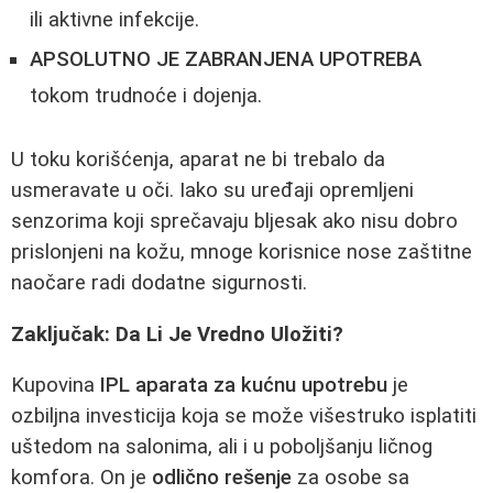
ili aktivne infekcije.
APSOLUTNO JE ZABRANJENA UPOTREBA
tokom trudnoće i dojenja.
U toku korišćenja, aparat ne bi trebalo da
usmeravate u oči. Iako su uređaji opremljeni
senzorima koji sprečavaju bljesak ako nisu dobro
prislonjeni na kožu, mnoge korisnice nose zaštitne
naočare radi dodatne sigurnosti.
Zaključak: Da Li Je Vredno Uložiti?
Kupovina
IPL aparata za kućnu upotrebu
je
ozbiljna investicija koja se može višestruko isplatiti
uštedom na salonima, ali i u poboljšanju ličnog
komfora. On je
odlično rešenje
za osobe sa