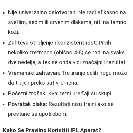
Nije univerzalno delotvoran:
Ne radi efikasno na
svetlim, sedim ili crvenim dlakama, niti na tamnoj
koži.
Zahteva strpljenje i konzistentnost:
Prvih
nekoliko tretmana (obično 4-8) se radi na svake
dve nedelje, a tek se onda vidi značajniji rezultat.
Vremenski zahtevan:
Tretiranje celih nogu može
da traje i preko sat vremena.
Početni trošak:
Kvalitetni uređaji su skupi.
Povratak dlaka:
Rezultati nisu trajni ako se
prestane sa upotrebom.
Kako Se Pravilno Koristiti IPL Aparat?