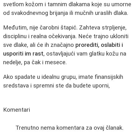
svetlom kožom i tamnim dlakama koje su umorne
od svakodnevnog brijanja ili mučnih uraslih dlaka.
Međutim, nije čarobni štapić. Zahteva strpljenje,
disciplinu i realna očekivanja. Neće trajno ukloniti
sve dlake, ali će ih značajno
prorediti, oslabiti i
usporiti im rast
, ostavljajući vam glatku kožu na
nedelje, pa čak i mesece.
Ako spadate u idealnu grupu, imate finansijskih
sredstava i spremni ste da budete uporni,
Komentari
Trenutno nema komentara za ovaj članak.