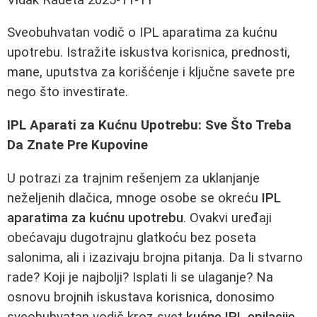
Sveobuhvatan vodič o IPL aparatima za kućnu
upotrebu. Istražite iskustva korisnica, prednosti,
mane, uputstva za korišćenje i ključne savete pre
nego što investirate.
IPL Aparati za Kućnu Upotrebu: Sve Što Treba
Da Znate Pre Kupovine
U potrazi za trajnim rešenjem za uklanjanje
neželjenih dlačica, mnoge osobe se okreću
IPL
aparatima za kućnu upotrebu
. Ovakvi uređaji
obećavaju dugotrajnu glatkoću bez poseta
salonima, ali i izazivaju brojna pitanja. Da li stvarno
rade? Koji je najbolji? Isplati li se ulaganje? Na
osnovu brojnih iskustava korisnica, donosimo
sveobuhvatan vodič kroz svet
kućne IPL epilacije
.