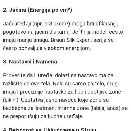
2. Jačina (Energija po cm²)
Jači uređaji (npr. 5-8 J/cm²) mogu biti efikasniji,
pogotovo na jačim dlakama. Jeftiniji modeli često
imaju manju snagu. Braun Silk Expert serija se
često pohvaljuje visokom energijom.
3. Nastavci i Namena
Proverite da li uređaj dolazi sa nastavcima za
različite delove tela. Neki su samo za telo, drugi
imaju i preciznije nastavke za lice i osetljive zone
(bikini). Uputstva jasno navode koje zone su
bezbedne za tretman. Intimne zone (labija, anus) se
ne preporučuju za kućne uređaje.
4. Bežičnost vs. Uključivanje u Struju