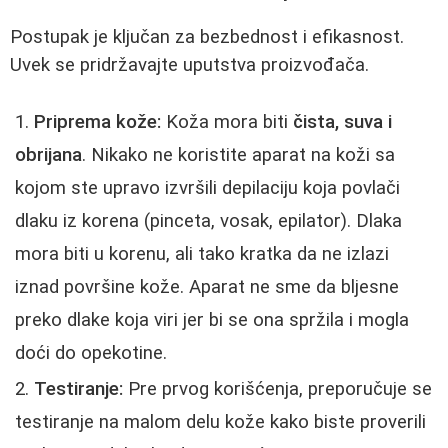
Postupak je ključan za bezbednost i efikasnost.
Uvek se pridržavajte uputstva proizvođača.
Priprema kože:
Koža mora biti
čista, suva i
obrijana
. Nikako ne koristite aparat na koži sa
kojom ste upravo izvršili depilaciju koja povlači
dlaku iz korena (pinceta, vosak, epilator). Dlaka
mora biti u korenu, ali tako kratka da ne izlazi
iznad površine kože. Aparat ne sme da bljesne
preko dlake koja viri jer bi se ona spržila i mogla
doći do opekotine.
Testiranje:
Pre prvog korišćenja, preporučuje se
testiranje na malom delu kože kako biste proverili