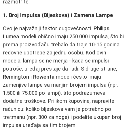
razmotrite:
1. Broj Impulsa (Bljeskova) i Zamena Lampe
Ovo je najvažniji faktor dugovečnosti.
Philips
Lumea
modeli obično imaju 250.000 impulsa, što bi
prema proizvođaču trebalo da traje 10-15 godina
redovne upotrebe za jednu osobu. Kod ovih
modela, lampa se ne menja - kada se impulsi
potroše, uređaj prestaje da radi. S druge strane,
Remington
i
Rowenta
modeli često imaju
zamenjive lampe sa manjim brojem impulsa (npr.
1.500 ili 75.000 po lampi), što podrazumeva
dodatne troškove. Prilikom kupovine, napravite
računicu: koliko bljeskova vam je potrebno po
tretmanu (npr. 300 za noge) i podelite ukupan broj
impulsa uređaja sa tim brojem.