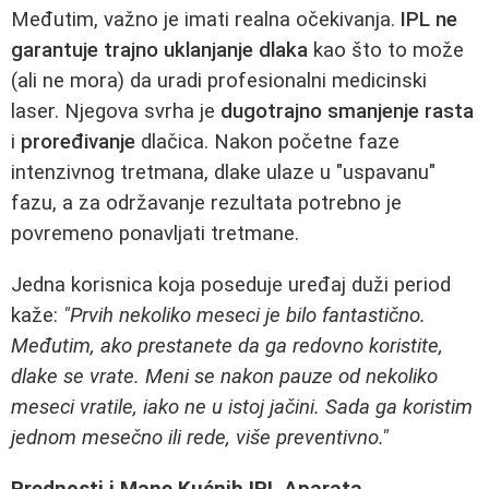
Međutim, važno je imati realna očekivanja.
IPL ne
garantuje trajno uklanjanje dlaka
kao što to može
(ali ne mora) da uradi profesionalni medicinski
laser. Njegova svrha je
dugotrajno smanjenje rasta
i
proređivanje
dlačica. Nakon početne faze
intenzivnog tretmana, dlake ulaze u "uspavanu"
fazu, a za održavanje rezultata potrebno je
povremeno ponavljati tretmane.
Jedna korisnica koja poseduje uređaj duži period
kaže:
"Prvih nekoliko meseci je bilo fantastično.
Međutim, ako prestanete da ga redovno koristite,
dlake se vrate. Meni se nakon pauze od nekoliko
meseci vratile, iako ne u istoj jačini. Sada ga koristim
jednom mesečno ili rede, više preventivno."
Prednosti i Mane Kućnih IPL Aparata