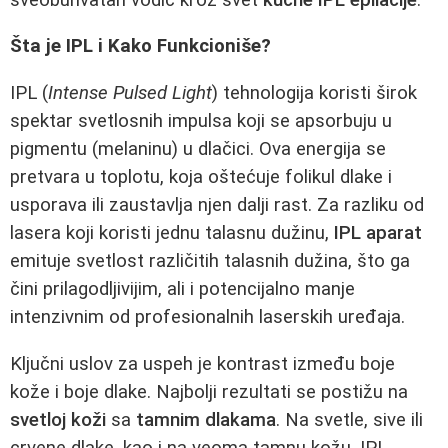
Šta je IPL i Kako Funkcioniše?
IPL (
Intense Pulsed Light
) tehnologija koristi širok
spektar svetlosnih impulsa koji se apsorbuju u
pigmentu (melaninu) u dlačici. Ova energija se
pretvara u toplotu, koja oštećuje folikul dlake i
usporava ili zaustavlja njen dalji rast. Za razliku od
lasera koji koristi jednu talasnu dužinu,
IPL aparat
emituje svetlost različitih talasnih dužina, što ga
čini prilagodljivijim, ali i potencijalno manje
intenzivnim od profesionalnih laserskih uređaja.
Ključni uslov za uspeh je kontrast između boje
kože i boje dlake. Najbolji rezultati se postižu na
svetloj koži
sa
tamnim dlakama
. Na svetle, sive ili
crvene dlake, kao i na veoma tamnu kožu, IPL