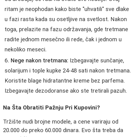
ritam je neophodan kako biste "uhvatili" sve dlake
u fazi rasta kada su osetljive na svetlost. Nakon
toga, prelazite na fazu održavanja, gde tretmane
radite jednom mesečno ili rede, čak i jednom u
nekoliko meseci.
Nege nakon tretmana:
Izbegavajte sunčanje,
solarijum i tople kupke 24-48 sati nakon tretmana.
Koristite blage hidratantne kreme bez parfema.
Izbegavajte dezodoranse ako ste tretirali pazuh.
Na Šta Obratiti Pažnju Pri Kupovini?
Tržište nudi brojne modele, a cene variraju od
20.000 do preko 60.000 dinara. Evo šta treba da