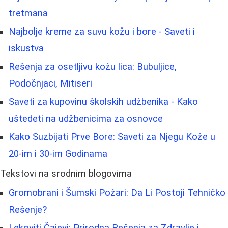
tretmana
Najbolje kreme za suvu kožu i bore - Saveti i
iskustva
Rešenja za osetljivu kožu lica: Bubuljice,
Podočnjaci, Mitiseri
Saveti za kupovinu školskih udžbenika - Kako
uštedeti na udžbenicima za osnovce
Kako Suzbijati Prve Bore: Saveti za Njegu Kože u
20-im i 30-im Godinama
Tekstovi na srodnim blogovima
Gromobrani i Šumski Požari: Da Li Postoji Tehničko
Rešenje?
Lekoviti Čajevi: Prirodna Rešenja za Zdravlje i