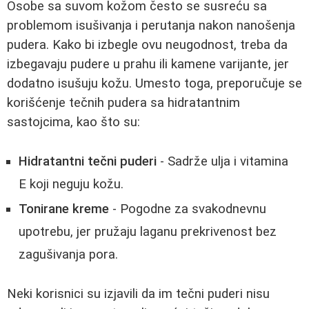
Osobe sa suvom kožom često se susreću sa
problemom isušivanja i perutanja nakon nanošenja
pudera. Kako bi izbegle ovu neugodnost, treba da
izbegavaju pudere u prahu ili kamene varijante, jer
dodatno isušuju kožu. Umesto toga, preporučuje se
korišćenje tečnih pudera sa hidratantnim
sastojcima, kao što su:
Hidratantni tečni puderi
- Sadrže ulja i vitamina
E koji neguju kožu.
Tonirane kreme
- Pogodne za svakodnevnu
upotrebu, jer pružaju laganu prekrivenost bez
zagušivanja pora.
Neki korisnici su izjavili da im tečni puderi nisu