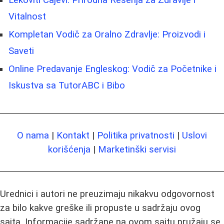
Vitalnost
Kompletan Vodič za Oralno Zdravlje: Proizvodi i
Saveti
Online Predavanje Engleskog: Vodič za Početnike i
Iskustva sa TutorABC i Bibo
O nama
|
Kontakt
|
Politika privatnosti
|
Uslovi
korišćenja
|
Marketinški servisi
Urednici i autori ne preuzimaju nikakvu odgovornost
za bilo kakve greške ili propuste u sadržaju ovog
sajta. Informacije sadržane na ovom sajtu pružaju se