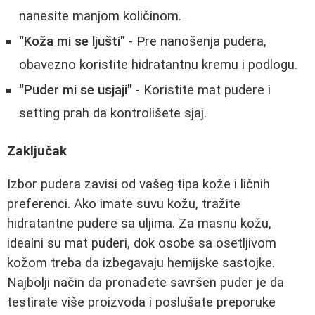
nanesite manjom količinom.
"Koža mi se ljušti"
- Pre nanošenja pudera,
obavezno koristite hidratantnu kremu i podlogu.
"Puder mi se usjaji"
- Koristite mat pudere i
setting prah da kontrolišete sjaj.
Zaključak
Izbor pudera zavisi od vašeg tipa kože i ličnih
preferenci. Ako imate suvu kožu, tražite
hidratantne pudere sa uljima. Za masnu kožu,
idealni su mat puderi, dok osobe sa osetljivom
kožom treba da izbegavaju hemijske sastojke.
Najbolji način da pronađete savršen puder je da
testirate više proizvoda i poslušate preporuke