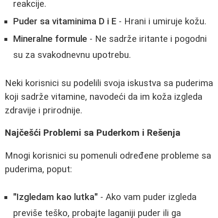
reakcije.
Puder sa vitaminima D i E
- Hrani i umiruje kožu.
Mineralne formule
- Ne sadrže iritante i pogodni
su za svakodnevnu upotrebu.
Neki korisnici su podelili svoja iskustva sa puderima
koji sadrže vitamine, navodeći da im koža izgleda
zdravije i prirodnije.
Najčešći Problemi sa Puderkom i Rešenja
Mnogi korisnici su pomenuli određene probleme sa
puderima, poput:
"Izgledam kao lutka"
- Ako vam puder izgleda
previše teško, probajte laganiji puder ili ga