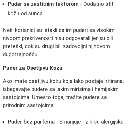
Puder sa zaštitnim faktorom
- Dodatno štiti
kožu od sunca.
Neki korisnici su istakli da im puderi sa visokim
nivoom prekrivenosti nisu odgovarali jer su bili
preteški, dok su drugi bili zadovoljni njihovom
dugotrajnošću.
Puder za Osetljivu Kožu
Ako imate osetljivu kožu koja lako postaje iritirana,
izbegavajte pudere sa jakim mirisima i hemijskim
sastojcima. Umesto toga, tražite pudere sa
prirodnim sastojcima:
Puder bez parfema
- Smanjuje rizik od alergijske