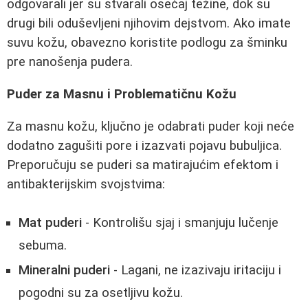
odgovarali jer su stvarali osećaj težine, dok su
drugi bili oduševljeni njihovim dejstvom. Ako imate
suvu kožu, obavezno koristite podlogu za šminku
pre nanošenja pudera.
Puder za Masnu i Problematičnu Kožu
Za masnu kožu, ključno je odabrati puder koji neće
dodatno zagušiti pore i izazvati pojavu bubuljica.
Preporučuju se puderi sa matirajućim efektom i
antibakterijskim svojstvima:
Mat puderi
- Kontrolišu sjaj i smanjuju lučenje
sebuma.
Mineralni puderi
- Lagani, ne izazivaju iritaciju i
pogodni su za osetljivu kožu.