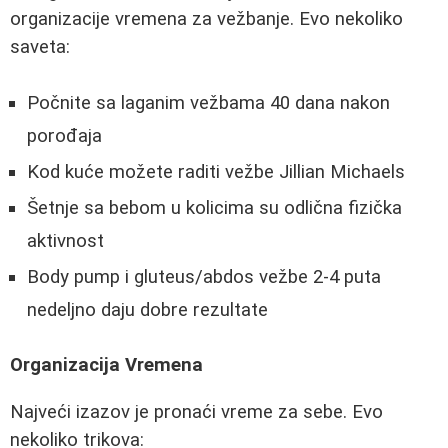
organizacije vremena za vežbanje. Evo nekoliko
saveta:
Počnite sa laganim vežbama 40 dana nakon
porođaja
Kod kuće možete raditi vežbe Jillian Michaels
Šetnje sa bebom u kolicima su odlična fizička
aktivnost
Body pump i gluteus/abdos vežbe 2-4 puta
nedeljno daju dobre rezultate
Organizacija Vremena
Najveći izazov je pronaći vreme za sebe. Evo
nekoliko trikova: