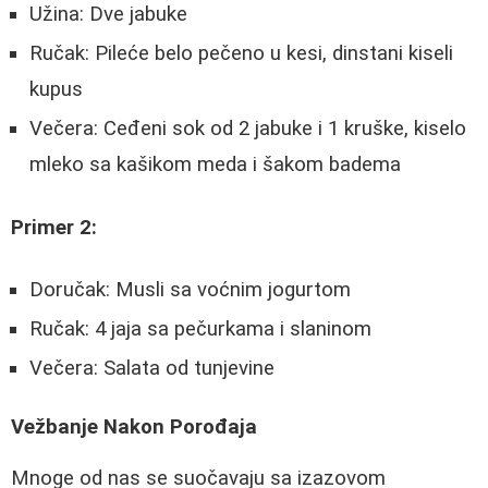
Užina: Dve jabuke
Ručak: Pileće belo pečeno u kesi, dinstani kiseli
kupus
Večera: Ceđeni sok od 2 jabuke i 1 kruške, kiselo
mleko sa kašikom meda i šakom badema
Primer 2:
Doručak: Musli sa voćnim jogurtom
Ručak: 4 jaja sa pečurkama i slaninom
Večera: Salata od tunjevine
Vežbanje Nakon Porođaja
Mnoge od nas se suočavaju sa izazovom