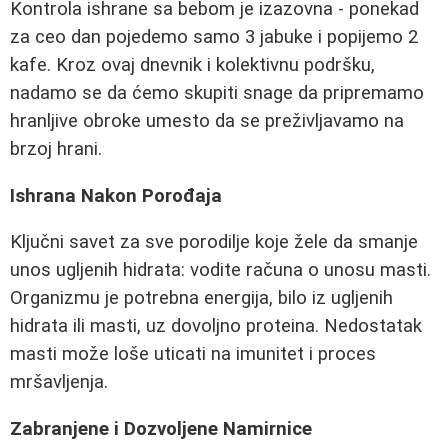
Kontrola ishrane sa bebom je izazovna - ponekad
za ceo dan pojedemo samo 3 jabuke i popijemo 2
kafe. Kroz ovaj dnevnik i kolektivnu podršku,
nadamo se da ćemo skupiti snage da pripremamo
hranljive obroke umesto da se preživljavamo na
brzoj hrani.
Ishrana Nakon Porođaja
Ključni savet za sve porodilje koje žele da smanje
unos ugljenih hidrata: vodite računa o unosu masti.
Organizmu je potrebna energija, bilo iz ugljenih
hidrata ili masti, uz dovoljno proteina. Nedostatak
masti može loše uticati na imunitet i proces
mršavljenja.
Zabranjene i Dozvoljene Namirnice