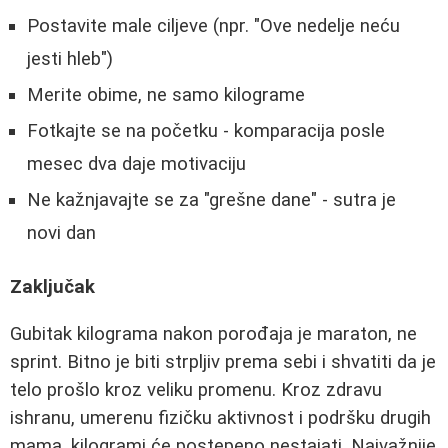
Postavite male ciljeve (npr. "Ove nedelje neću
jesti hleb")
Merite obime, ne samo kilograme
Fotkajte se na početku - komparacija posle
mesec dva daje motivaciju
Ne kažnjavajte se za "grešne dane" - sutra je
novi dan
Zaključak
Gubitak kilograma nakon porođaja je maraton, ne
sprint. Bitno je biti strpljiv prema sebi i shvatiti da je
telo prošlo kroz veliku promenu. Kroz zdravu
ishranu, umerenu fizičku aktivnost i podršku drugih
mama, kilogrami će postepeno nestajati. Najvažnije