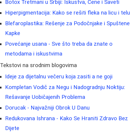
Botox Tretmani u Srbiji: Iskustva, Cene i Saveti
Hiperpigmentacija: Kako se rešiti fleka na licu i telu
Blefaroplastika: Rešenje za Podočnjake i Spuštene
Kapke
Povećanje usana - Sve što treba da znate o
metodama i iskustvima
Tekstovi na srodnim blogovima
Ideje za dijetalnu večeru koja zasiti a ne goji
Kompletan Vodič za Negu i Nadogradnju Noktiju:
Rešavanje Uobičajenih Problema
Dorucak - Najvažniji Obrok U Danu
Redukovana Ishrana - Kako Se Hraniti Zdravo Bez
Dijete