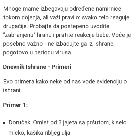
Mnoge mame izbegavaju određene namirnice
tokom dojenja, ali važi pravilo: svako telo reaguje
drugačije. Probajte da postepeno uvodite
"zabranjenu" hranu i pratite reakcije bebe. Voće je
posebno važno - ne izbacujte ga iz ishrane,
pogotovo u periodu virusa.
Dnevnik Ishrane - Primeri
Evo primera kako neke od nas vode evidenciju o
ishrani:
Primer 1:
Doručak: Omlet od 3 jajeta sa pršutom, kiselo
mleko, kašika ribljeg ulja