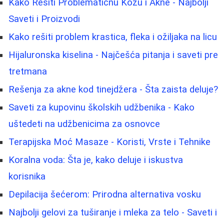
Kako Rešiti Problematičnu Kožu i Akne - Najbolji
Saveti i Proizvodi
Kako rešiti problem krastica, fleka i ožiljaka na licu
Hijaluronska kiselina - Najčešća pitanja i saveti pre
tretmana
Rešenja za akne kod tinejdžera - Šta zaista deluje?
Saveti za kupovinu školskih udžbenika - Kako
uštedeti na udžbenicima za osnovce
Terapijska Moć Masaze - Koristi, Vrste i Tehnike
Koralna voda: Šta je, kako deluje i iskustva
korisnika
Depilacija šećerom: Prirodna alternativa vosku
Najbolji gelovi za tuširanje i mleka za telo - Saveti i