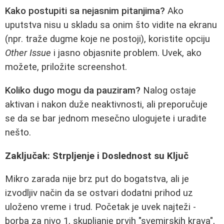
Kako postupiti sa nejasnim pitanjima?
Ako
uputstva nisu u skladu sa onim što vidite na ekranu
(npr. traže dugme koje ne postoji), koristite opciju
Other Issue
i jasno objasnite problem. Uvek, ako
možete, priložite screenshot.
Koliko dugo mogu da pauziram?
Nalog ostaje
aktivan i nakon duže neaktivnosti, ali preporučuje
se da se bar jednom mesečno ulogujete i uradite
nešto.
Zaključak: Strpljenje i Doslednost su Ključ
Mikro zarada nije brz put do bogatstva, ali je
izvodljiv način da se ostvari dodatni prihod uz
uloženo vreme i trud. Početak je uvek najteži -
borba za nivo 1, skupljanje prvih "svemirskih krava",