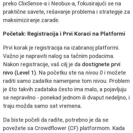
preko ClixSense-a i Neobux-a, fokusirajući se na
praktične savete, rešavanje problema i strategije za
maksimiziranje zarade.
Početak: Registracija i Prvi Koraci na Platformi
Prvi korak je registracija na izabranoj platformi.
Važno je napraviti nalog sa tačnim podacima.
Nakon registracije, vaš cilj je da
dostignete prvi
nivo (Level 1)
. Na početku ste na
nivou 0
i možete
raditi samo zadatke namenjene tom nivou. Problem
je što takvih zadataka često ima malo, a pojavljuju
se nepravilno - ponekad jednom ili dvaput nedeljno, i
traju možda samo sat vremena.
Da biste počeli da radite, potrebno je da se
povežete sa Crowdflower (CF) platformom. Kada