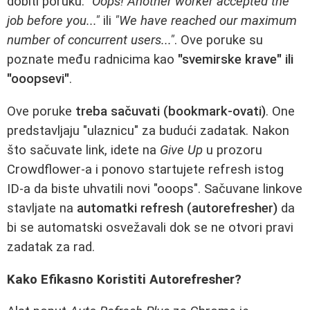
dobiti poruku:
"Oops! Another worker accepted the
job before you..."
ili
"We have reached our maximum
number of concurrent users..."
. Ove poruke su
poznate među radnicima kao
"svemirske krave" ili
"ooopsevi"
.
Ove poruke
treba sačuvati (bookmark-ovati)
. One
predstavljaju "ulaznicu" za budući zadatak. Nakon
što sačuvate link, idete na
Give Up
u prozoru
Crowdflower-a i ponovo startujete refresh istog
ID-a da biste uhvatili novi "ooops". Sačuvane linkove
stavljate na
automatki refresh (autorefresher)
da
bi se automatski osvežavali dok se ne otvori pravi
zadatak za rad.
Kako Efikasno Koristiti Autorefresher?