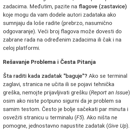
zadacima. Međutim, pazite na
flagove (zastavice)
koje mogu da vam dodele autori zadataka ako
sumnjaju da loše radite (prebrzo, nasumično
odgovaranje). Veći broj flagova može dovesti do
zabrane rada na određenim zadacima ili čak i na
celoj platformi.
Rešavanje Problema i Česta Pitanja
Šta raditi kada zadatak "baguje"?
Ako se terminal
zaglavi, stranica ne učita ili se pojavi tehnička
greška, nemojte prijavljivati grešku (
Report an Issue
)
osim ako niste potpuno sigurni da je problem sa
samim testom. Često je bolje sačekati par minuta i
osvežiti stranicu u terminalu (
F5
). Ako ništa ne
pomogne, jednostavno napustite zadatak (
Give Up
).