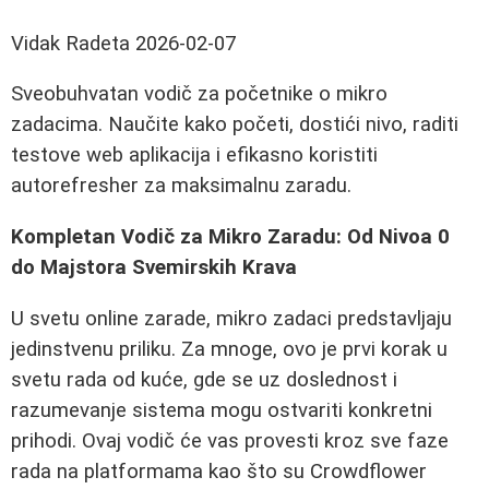
Vidak Radeta
2026-02-07
Sveobuhvatan vodič za početnike o mikro
zadacima. Naučite kako početi, dostići nivo, raditi
testove web aplikacija i efikasno koristiti
autorefresher za maksimalnu zaradu.
Kompletan Vodič za Mikro Zaradu: Od Nivoa 0
do Majstora Svemirskih Krava
U svetu online zarade, mikro zadaci predstavljaju
jedinstvenu priliku. Za mnoge, ovo je prvi korak u
svetu rada od kuće, gde se uz doslednost i
razumevanje sistema mogu ostvariti konkretni
prihodi. Ovaj vodič će vas provesti kroz sve faze
rada na platformama kao što su Crowdflower