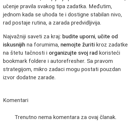
učenje pravila svakog tipa zadatka. Međutim,
jednom kada se uhoda te i dostigne stabilan nivo,
rad postaje rutina, a zarada predvidljivija.
Najvažniji saveti za kraj:
budite uporni
,
učite od
iskusnijih
na forumima,
nemojte žuriti
kroz zadatke
na štetu tačnosti i
organizujte svoj rad
koristeći
bookmark foldere i autorefresher. Sa pravom
strategijom, mikro zadaci mogu postati pouzdan
izvor dodatne zarade.
Komentari
Trenutno nema komentara za ovaj članak.