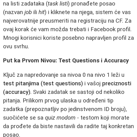
na listi zadataka (
task listi
) pronađete posao
(nazvan
job
ili
hit
) i kliknete na njega, sistem će vas
najverovatnije preusmeriti na registraciju na CF. Za
ovaj korak će vam možda trebati i Facebook profil.
Mnogi korisnici koriste posebno napravljen profil za
ovu svrhu.
Put ka Prvom Nivou: Test Questions i Accuracy
Ključ za napredovanje sa nivoa 0 na nivo 1 leži u
test pitanjima (test questions)
i vašoj
preciznosti
(accuracy)
. Svaki zadatak se sastoji od nekoliko
pitanja. Prilikom prvog ulaska u određeni tip
zadatka (prepoznatljiv po jedinstvenom ID broju),
suočićete se sa
quiz modom
- testom koji morate
da prođete da biste nastavili da radite taj konkretan
posao.