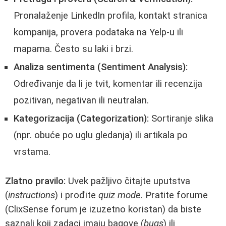
Pronalaženje LinkedIn profila, kontakt stranica
kompanija, provera podataka na Yelp-u ili
mapama. Često su laki i brzi.
Analiza sentimenta (Sentiment Analysis):
Određivanje da li je tvit, komentar ili recenzija
pozitivan, negativan ili neutralan.
Kategorizacija (Categorization):
Sortiranje slika
(npr. obuće po uglu gledanja) ili artikala po
vrstama.
Zlatno pravilo:
Uvek pažljivo čitajte uputstva
(
instructions
) i prođite
quiz mode
. Pratite forume
(ClixSense forum je izuzetno koristan) da biste
saznali koji zadaci imaju bagove (
bugs
) ili