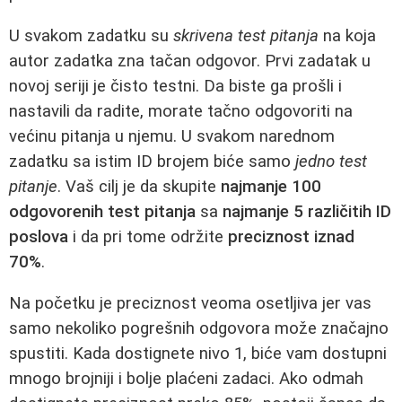
U svakom zadatku su
skrivena test pitanja
na koja
autor zadatka zna tačan odgovor. Prvi zadatak u
novoj seriji je čisto testni. Da biste ga prošli i
nastavili da radite, morate tačno odgovoriti na
većinu pitanja u njemu. U svakom narednom
zadatku sa istim ID brojem biće samo
jedno test
pitanje
. Vaš cilj je da skupite
najmanje 100
odgovorenih test pitanja
sa
najmanje 5 različitih ID
poslova
i da pri tome održite
preciznost iznad
70%
.
Na početku je preciznost veoma osetljiva jer vas
samo nekoliko pogrešnih odgovora može značajno
spustiti. Kada dostignete nivo 1, biće vam dostupni
mnogo brojniji i bolje plaćeni zadaci. Ako odmah