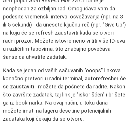
Alat poput
Auto Refresh Plus
za Chrome je
neophodan za ozbiljan rad. Omogućava vam da
podesite vremenski interval osvežavanja (npr. na 3
ili 5 sekundi) i da unesete ključnu reč (npr. "Give Up")
na koju će se refresh zaustaviti kada se otvori
radni prozor. Možete istovremeno vrtiti više ID-eva
u različitim tabovima, što značajno povećava
šanse da uhvatite zadatak.
Kada se jedan od vaših sačuvanih "ooops" linkova
konačno pretvori u radni terminal,
autorefresher će
se zaustaviti
i možete da počnete da radite. Nakon
što završite zadatak, taj link je "iskorišćen" i brišete
ga iz bookmarka. Na ovaj način, u toku dana
možete imati na lageru desetine potencijalnih
zadataka koji čekaju da se otvore.