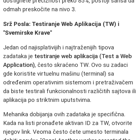
dostignete preciznost preko 85%, postoji šansa da
odmah preskočite na nivo 3.
Srž Posla: Testiranje Web Aplikacija (TW) i
"Svemirske Krave"
Jedan od najisplativijih i najtraženijih tipova
zadataka je
testiranje web aplikacija (Test a Web
Application)
, često skraćeno TW. Ovo su zadaci
gde koristite virtuelnu mašinu (terminal) sa
određenim operativnim sistemom i pretraživačem
da biste testirali funkcionalnosti različitih sajtova ili
aplikacija po striktnim uputstvima.
Mehanika dobijanja ovih zadataka je specifična.
Kada na listi pronađete aktivan ID za TW, otvorite
njegov link. Veoma često ćete umesto terminala