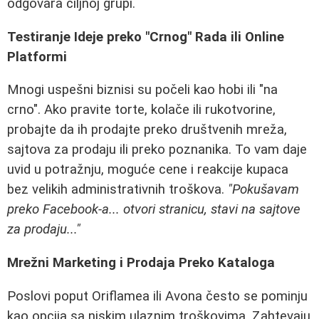
odgovara ciljnoj grupi.
Testiranje Ideje preko "Crnog" Rada ili Online
Platformi
Mnogi uspešni biznisi su počeli kao hobi ili "na
crno". Ako pravite torte, kolače ili rukotvorine,
probajte da ih prodajte preko društvenih mreža,
sajtova za prodaju ili preko poznanika. To vam daje
uvid u potražnju, moguće cene i reakcije kupaca
bez velikih administrativnih troškova.
"Pokušavam
preko Facebook-a... otvori stranicu, stavi na sajtove
za prodaju..."
Mrežni Marketing i Prodaja Preko Kataloga
Poslovi poput Oriflamea ili Avona često se pominju
kao opcija sa niskim ulaznim troškovima. Zahtevaju