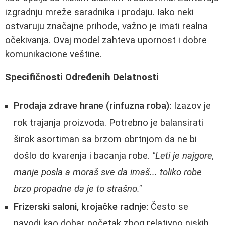
izgradnju mreže saradnika i prodaju. Iako neki
ostvaruju značajne prihode, važno je imati realna
očekivanja. Ovaj model zahteva upornost i dobre
komunikacione veštine.
Specifičnosti Određenih Delatnosti
Prodaja zdrave hrane (rinfuzna roba):
Izazov je
rok trajanja proizvoda. Potrebno je balansirati
širok asortiman sa brzom obrtnjom da ne bi
došlo do kvarenja i bacanja robe.
"Leti je najgore,
manje posla a moraš sve da imaš... toliko robe
brzo propadne da je to strašno."
Frizerski saloni, krojačke radnje:
Često se
navodi kao dobar početak zbog relativno niskih