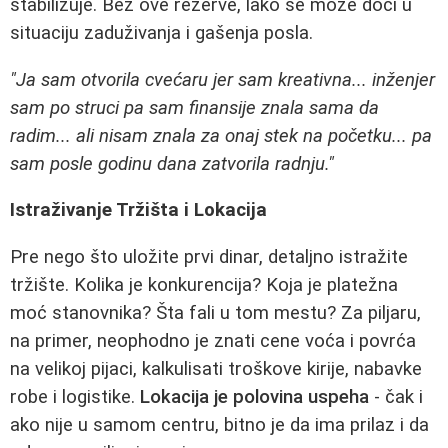
stabilizuje. Bez ove rezerve, lako se može doći u
situaciju zaduživanja i gašenja posla.
"Ja sam otvorila cvećaru jer sam kreativna... inženjer
sam po struci pa sam finansije znala sama da
radim... ali nisam znala za onaj stek na početku... pa
sam posle godinu dana zatvorila radnju."
Istraživanje Tržišta i Lokacija
Pre nego što uložite prvi dinar, detaljno istražite
tržište. Kolika je konkurencija? Koja je platežna
moć stanovnika? Šta fali u tom mestu? Za piljaru,
na primer, neophodno je znati cene voća i povrća
na velikoj pijaci, kalkulisati troškove kirije, nabavke
robe i logistike.
Lokacija je polovina uspeha
- čak i
ako nije u samom centru, bitno je da ima prilaz i da