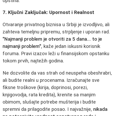
opština.
7. Ključni Zaključak: Upornost i Realnost
Otvaranje privatnog biznisa u Srbiji je izvodljivo, ali
zahteva temeljnu pripremu, strpljenje i uporan rad.
"Najmanji problem je otvoriti za 5 dana... to je
najmanji problem"
, kaže jedan iskusni korisnik
foruma. Pravi izazov leži u finansijskom opstanku
tokom prvih, najtežih godina.
Ne dozvolite da vas strah od neuspeha obeshrabri,
ali budite realni u procenama. Izračunajte sve
fiksne troškove (kirija, doprinosi, porezi,
knjigovodja, rata kredita), krenite sa manjim
obimom, slušajte potrebe mušterija i budite
spremni da prilagodite posao. I najvažnije,
nikada