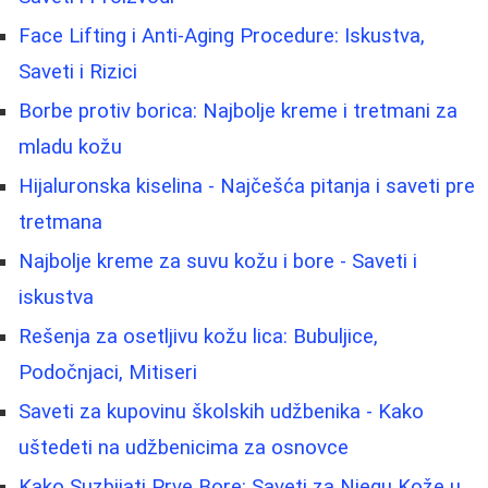
Face Lifting i Anti-Aging Procedure: Iskustva,
Saveti i Rizici
Borbe protiv borica: Najbolje kreme i tretmani za
mladu kožu
Hijaluronska kiselina - Najčešća pitanja i saveti pre
tretmana
Najbolje kreme za suvu kožu i bore - Saveti i
iskustva
Rešenja za osetljivu kožu lica: Bubuljice,
Podočnjaci, Mitiseri
Saveti za kupovinu školskih udžbenika - Kako
uštedeti na udžbenicima za osnovce
Kako Suzbijati Prve Bore: Saveti za Njegu Kože u