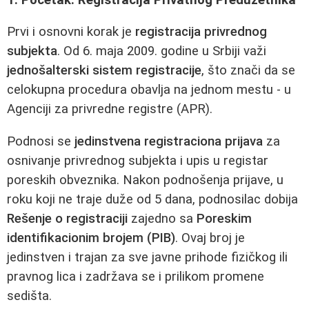
Prvi i osnovni korak je
registracija privrednog
subjekta
. Od 6. maja 2009. godine u Srbiji važi
jednošalterski sistem registracije
, što znači da se
celokupna procedura obavlja na jednom mestu - u
Agenciji za privredne registre (APR).
Podnosi se
jedinstvena registraciona prijava
za
osnivanje privrednog subjekta i upis u registar
poreskih obveznika. Nakon podnošenja prijave, u
roku koji ne traje duže od 5 dana, podnosilac dobija
Rešenje o registraciji
zajedno sa
Poreskim
identifikacionim brojem (PIB)
. Ovaj broj je
jedinstven i trajan za sve javne prihode fizičkog ili
pravnog lica i zadržava se i prilikom promene
sedišta.