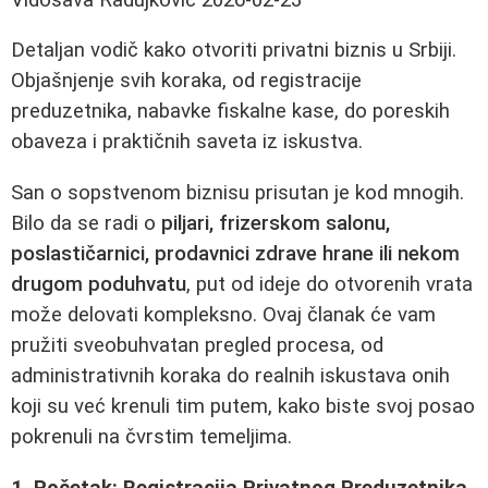
Detaljan vodič kako otvoriti privatni biznis u Srbiji.
Objašnjenje svih koraka, od registracije
preduzetnika, nabavke fiskalne kase, do poreskih
obaveza i praktičnih saveta iz iskustva.
San o sopstvenom biznisu prisutan je kod mnogih.
Bilo da se radi o
piljari, frizerskom salonu,
poslastičarnici, prodavnici zdrave hrane ili nekom
drugom poduhvatu
, put od ideje do otvorenih vrata
može delovati kompleksno. Ovaj članak će vam
pružiti sveobuhvatan pregled procesa, od
administrativnih koraka do realnih iskustava onih
koji su već krenuli tim putem, kako biste svoj posao
pokrenuli na čvrstim temeljima.
1. Početak: Registracija Privatnog Preduzetnika