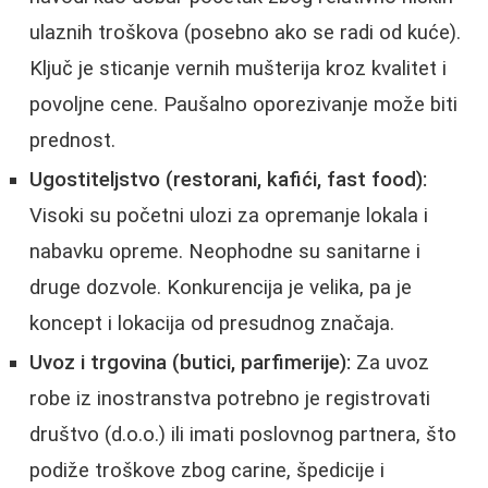
ulaznih troškova (posebno ako se radi od kuće).
Ključ je sticanje vernih mušterija kroz kvalitet i
povoljne cene. Paušalno oporezivanje može biti
prednost.
Ugostiteljstvo (restorani, kafići, fast food):
Visoki su početni ulozi za opremanje lokala i
nabavku opreme. Neophodne su sanitarne i
druge dozvole. Konkurencija je velika, pa je
koncept i lokacija od presudnog značaja.
Uvoz i trgovina (butici, parfimerije):
Za uvoz
robe iz inostranstva potrebno je registrovati
društvo (d.o.o.) ili imati poslovnog partnera, što
podiže troškove zbog carine, špedicije i