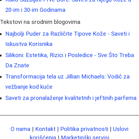
20-im i 30-im Godinama
Tekstovi na srodnim blogovima
Najbolji Puder za Različite Tipove Kože - Saveti i
Iskustva Korisnika
Silikoni: Estetika, Rizici i Posledice - Sve Što Treba
Da Znate
Transformacija tela uz Jillian Michaels: Vodič za
vežbanje kod kuće
Saveti za pronalaženje kvalitetnih i jeftinih parfema
O nama
|
Kontakt
|
Politika privatnosti
|
Uslovi
korišćenja
|
Marketinški servisi