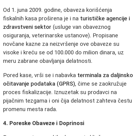
Od 1. juna 2009. godine, obaveza korišćenja
fiskalnih kasa proširena je i na
turističke agencije i
zdravstveni sektor
(usluge van obaveznog
osiguranja, veterinarske ustanove). Propisane
novčane kazne za neizvršenje ove obaveze su
visoke i kreću se od 100.000 do milion dinara, uz
meru zabrane obavljanja delatnosti.
Pored kase, vrši se i nabavka
terminala za daljinsko
očitavanje podataka (GPRS)
, čime se zaokružuje
proces fiskalizacije. Iznuzetak su prodavci na
pijačnim tezgama i oni čija delatnost zahteva čestu
promenu mesta rada.
4. Poreske Obaveze i Doprinosi