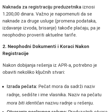
Naknada za registraciju preduzetnika
iznosi
1.200,00 dinara. Važno je napomenuti da se
naknade za druge usluge (promena podataka,
izdavanje izvoda, brisanje) takođe plaćaju, pa je
neophodno proveriti aktuelne tarife.
2. Neophodni Dokumenti i Koraci Nakon
Registracije
Nakon dobijanja rešenja iz APR-a, potrebno je
obaviti nekoliko ključnih stvari:
Izrada pečata:
Pečat mora da sadrži naziv
radnje, sedište i ime vlasnika. Naziv na pečatu
mora biti identičan
nazivu radnje u rešenju.
Otvaranje poslovnog računa:
Preduzetnik otvara