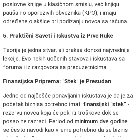
poslovne knjige u klasičnom smislu, već knjigu
paušalno oporezivih obveznika (KPO), i imaju
određene olakšice pri podizanju novca sa računa.
5. Praktični Saveti i Iskustva iz Prve Ruke
Teorija je jedna stvar, ali praksa donosi najvrednije
lekcije. Evo nekih uočenih stavova i iskustava sa
foruma i iz razgovora sa preduzetnicima:
Finansijska Priprema: "Stek" je Presudan
Jedno od najčešće ponavljanih iskustava je da je za
početak biznisa potrebno imati
finansijski "stek"
-
rezervu novca koja će pokriti troškove dok se
posao ne razradi. Period od
minimum dve godine
se često navodi kao vreme potrebno da se biznis