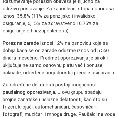
Razumevanje poreskih obaveza je ključno za
održivo poslovanje. Za zaposlene, stopa doprinosa
iznosi
35,8%
(11% za penzijsko i invalidsko
osiguranje, 6,15% za zdravstveno i 0,75% za
osiguranje od nezaposlenosti).
Porez na zarade
iznosi 12% na osnovicu koja se
dobija kada se od zarade oduzme iznos od 5.560
dinara mesečno. Predmet oporezivanja je širok i
uključuje ne samo osnovnu platu već i bonuse,
naknade, određene pogodnosti i premije osiguranja.
Za određene delatnosti postoji mogućnost
paušalnog oporezivanja
. U ovu grupu spadaju
brojne zanatske i uslužne delatnosti, kao što su
frizeri, krojači, automehaničari, časovničari,
fotografi, muzičari i mnoge druge. Paušalci ne vode