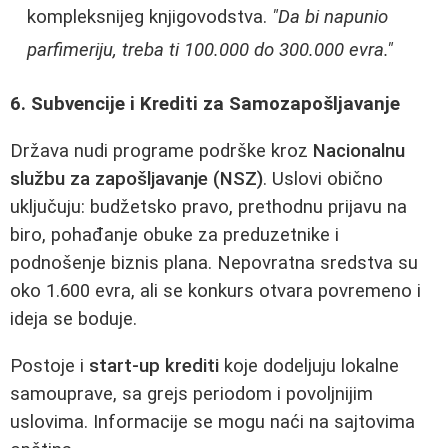
kompleksnijeg knjigovodstva.
"Da bi napunio
parfimeriju, treba ti 100.000 do 300.000 evra."
6. Subvencije i Krediti za Samozapošljavanje
Država nudi programe podrške kroz
Nacionalnu
službu za zapošljavanje (NSZ)
. Uslovi obično
uključuju: budžetsko pravo, prethodnu prijavu na
biro, pohađanje obuke za preduzetnike i
podnošenje biznis plana. Nepovratna sredstva su
oko 1.600 evra, ali se konkurs otvara povremeno i
ideja se boduje.
Postoje i
start-up krediti
koje dodeljuju lokalne
samouprave, sa grejs periodom i povoljnijim
uslovima. Informacije se mogu naći na sajtovima