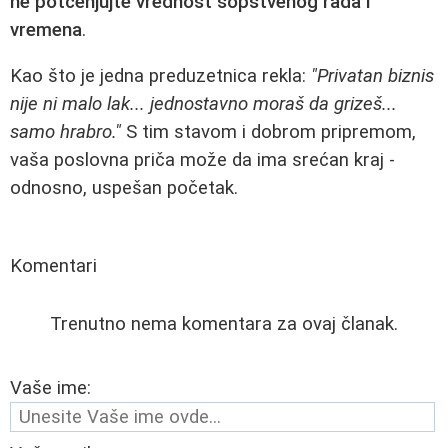
ne potcenjujte vrednost sopstvenog rada i
vremena
.
Kao što je jedna preduzetnica rekla:
"Privatan biznis
nije ni malo lak... jednostavno moraš da grizeš...
samo hrabro."
S tim stavom i dobrom pripremom,
vaša poslovna priča može da ima srećan kraj -
odnosno, uspešan početak.
Komentari
Trenutno nema komentara za ovaj članak.
Vaše ime: