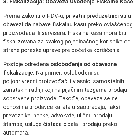
3. Fiskalizacija: Obaveza Uvođenja Fiskalne Kase
Prema Zakonu o PDV-u,
privatni preduzetnici su u
obavezi da nabave fiskalnu kasu
preko ovlašćenog
proizvođača ili servisera. Fiskalna kasa mora biti
fiskalizovana za svakog pojedinačnog korisnika od
strane poreske uprave pre početka korišćenja.
Postoje određena
oslobođenja od obavezne
fiskalizacije
. Na primer, oslobođeni su
poljoprivredni proizvođači i vlasnici samostalnih
zanatskih radnji koji na pijačnim tezgama prodaju
sopstvene proizvode. Takođe, obaveza se ne
odnosi na prodavce karata u saobraćaju, taksi
prevoznike, banke, advokate, uličnu prodaju
štampe, usluge čistača cipela i prodaju preko
automata.