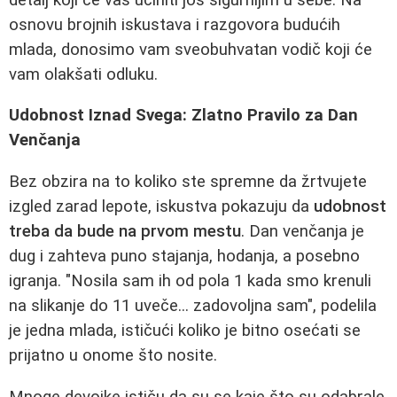
osnovu brojnih iskustava i razgovora budućih
mlada, donosimo vam sveobuhvatan vodič koji će
vam olakšati odluku.
Udobnost Iznad Svega: Zlatno Pravilo za Dan
Venčanja
Bez obzira na to koliko ste spremne da žrtvujete
izgled zarad lepote, iskustva pokazuju da
udobnost
treba da bude na prvom mestu
. Dan venčanja je
dug i zahteva puno stajanja, hodanja, a posebno
igranja. "Nosila sam ih od pola 1 kada smo krenuli
na slikanje do 11 uveče... zadovoljna sam", podelila
je jedna mlada, ističući koliko je bitno osećati se
prijatno u onome što nosite.
Mnoge devojke ističu da su se kaje što su odabrale