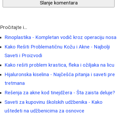
Slanje komentara
Pročitajte i...
Rinoplastika - Kompletan vodič kroz operaciju nosa
Kako Rešiti Problematičnu Kožu i Akne - Najbolji
Saveti i Proizvodi
Kako rešiti problem krastica, fleka i ožiljaka na licu
Hijaluronska kiselina - Najčešća pitanja i saveti pre
tretmana
Rešenja za akne kod tinejdžera - Šta zaista deluje?
Saveti za kupovinu školskih udžbenika - Kako
uštedeti na udžbenicima za osnovce