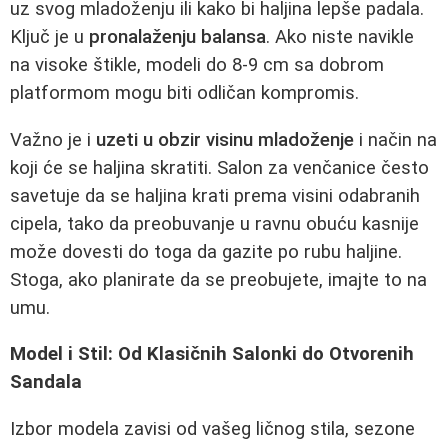
uz svog mladoženju ili kako bi haljina lepše padala.
Ključ je u
pronalaženju balansa
. Ako niste navikle
na visoke štikle, modeli do 8-9 cm sa dobrom
platformom mogu biti odličan kompromis.
Važno je i
uzeti u obzir visinu mladoženje
i način na
koji će se haljina skratiti. Salon za venčanice često
savetuje da se haljina krati prema visini odabranih
cipela, tako da preobuvanje u ravnu obuću kasnije
može dovesti do toga da gazite po rubu haljine.
Stoga, ako planirate da se preobujete, imajte to na
umu.
Model i Stil: Od Klasičnih Salonki do Otvorenih
Sandala
Izbor modela zavisi od vašeg ličnog stila, sezone