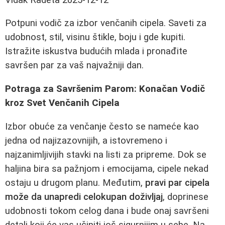
Potpuni vodič za izbor venčanih cipela. Saveti za
udobnost, stil, visinu štikle, boju i gde kupiti.
Istražite iskustva budućih mlada i pronađite
savršen par za vaš najvažniji dan.
Potraga za Savršenim Parom: Konačan Vodič
kroz Svet Venčanih Cipela
Izbor obuće za venčanje često se nameće kao
jedna od najizazovnijih, a istovremeno i
najzanimljivijih stavki na listi za pripreme. Dok se
haljina bira sa pažnjom i emocijama, cipele nekad
ostaju u drugom planu. Međutim,
pravi par cipela
može da unapredi celokupan doživljaj
, doprinese
udobnosti tokom celog dana i bude onaj savršeni
detalj koji će vas učiniti još sigurnijim u sebe. Na