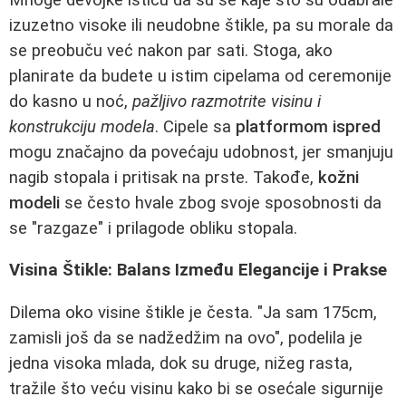
izuzetno visoke ili neudobne štikle, pa su morale da
se preobuču već nakon par sati. Stoga, ako
planirate da budete u istim cipelama od ceremonije
do kasno u noć,
pažljivo razmotrite visinu i
konstrukciju modela
. Cipele sa
platformom ispred
mogu značajno da povećaju udobnost, jer smanjuju
nagib stopala i pritisak na prste. Takođe,
kožni
modeli
se često hvale zbog svoje sposobnosti da
se "razgaze" i prilagode obliku stopala.
Visina Štikle: Balans Između Elegancije i Prakse
Dilema oko visine štikle je česta. "Ja sam 175cm,
zamisli još da se nadžedžim na ovo", podelila je
jedna visoka mlada, dok su druge, nižeg rasta,
tražile što veću visinu kako bi se osećale sigurnije