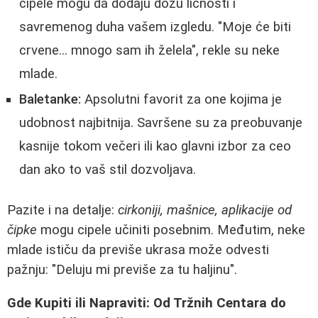
cipele mogu da dodaju dozu ličnosti i
savremenog duha vašem izgledu. "Moje će biti
crvene... mnogo sam ih želela", rekle su neke
mlade.
Baletanke:
Apsolutni favorit za one kojima je
udobnost najbitnija. Savršene su za preobuvanje
kasnije tokom večeri ili kao glavni izbor za ceo
dan ako to vaš stil dozvoljava.
Pazite i na detalje:
cirkoniji, mašnice, aplikacije od
čipke
mogu cipele učiniti posebnim. Međutim, neke
mlade ističu da previše ukrasa može odvesti
pažnju: "Deluju mi previše za tu haljinu".
Gde Kupiti ili Napraviti: Od Tržnih Centara do