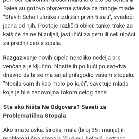
Balea su gotovo obavezna stavka za mnoge mlade.
"Stavih Scholl uloške i izdržah prvih 5 sati", svedoči
jedna od njih. Postoje različiti oblici: tanke trake za
kaišiće da ne bi zuljali, jastučići za petu ili celi ulošci
za prednji deo stopala.
Razgazivanje
novih cipela nekoliko nedelja pre
venčanja je ključno. Nosite ih po kući po sat-dva
dnevno da bi se materijal prilagodio vašem stopalu.
"Nosila sam ih kao malo po kući", savetuje mlada
koja je bila zadovoljna tokom celog dana.
Šta ako Ništa Ne Odgovara? Saveti za
Problematična Stopala
Ako imate uska, široka, mala (broj 35 i manje) ili
problematična stopala (čukljevi, bolovi), potraga