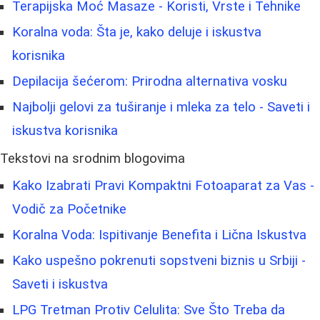
Terapijska Moć Masaze - Koristi, Vrste i Tehnike
Koralna voda: Šta je, kako deluje i iskustva
korisnika
Depilacija šećerom: Prirodna alternativa vosku
Najbolji gelovi za tuširanje i mleka za telo - Saveti i
iskustva korisnika
Tekstovi na srodnim blogovima
Kako Izabrati Pravi Kompaktni Fotoaparat za Vas -
Vodič za Početnike
Koralna Voda: Ispitivanje Benefita i Lična Iskustva
Kako uspešno pokrenuti sopstveni biznis u Srbiji -
Saveti i iskustva
LPG Tretman Protiv Celulita: Sve Što Treba da