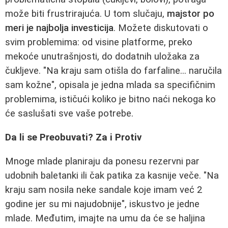
može biti frustrirajuća. U tom slučaju,
majstor po
meri je najbolja investicija
. Možete diskutovati o
svim problemima: od visine platforme, preko
mekoće unutrašnjosti, do dodatnih uložaka za
čukljeve. "Na kraju sam otišla do farfaline... naručila
sam kožne", opisala je jedna mlada sa specifičnim
problemima, ističući koliko je bitno naći nekoga ko
će saslušati sve vaše potrebe.
Da li se Preobuvati? Za i Protiv
Mnoge mlade planiraju da ponesu rezervni par
udobnih baletanki ili čak patika za kasnije veče. "Na
kraju sam nosila neke sandale koje imam već 2
godine jer su mi najudobnije", iskustvo je jedne
mlade. Međutim, imajte na umu da će se haljina