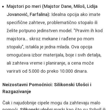
Majstori po meri (Majstor Dane, Miloš, Lidija
Jovanović, Farfalina):
Idealna opcija ako imate
specifične zahteve, problematično stopalo ili
želite potpuno jedinstven model. "Pravim ih kod
majstora... skroz mekane i rađene po mom
stopalu", istakla je jedna mlada. Ova opcija
omogućava izbor materijala, boje i svih detalja,
ali zahteva vreme i planiranje, a cena može
varirati od 5.000 do preko 10.000 dinara.
Neizostavni Pomoćnici: Silikonski Ulošci i
Razgazivanje
Čak i najudobnije cipele mogu da zahtevaju malo
pomoći.
Silikonski ulošci
marki kao što su Scholl ili