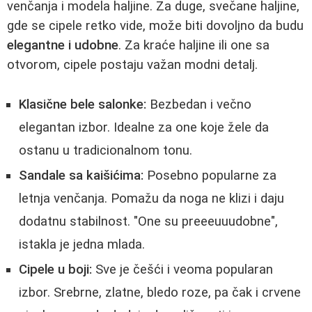
venčanja i modela haljine. Za duge, svečane haljine,
gde se cipele retko vide, može biti dovoljno da budu
elegantne i udobne
. Za kraće haljine ili one sa
otvorom, cipele postaju važan modni detalj.
Klasične bele salonke:
Bezbedan i večno
elegantan izbor. Idealne za one koje žele da
ostanu u tradicionalnom tonu.
Sandale sa kaišićima:
Posebno popularne za
letnja venčanja. Pomažu da noga ne klizi i daju
dodatnu stabilnost. "One su preeeuuudobne",
istakla je jedna mlada.
Cipele u boji:
Sve je češći i veoma popularan
izbor. Srebrne, zlatne, bledo roze, pa čak i crvene