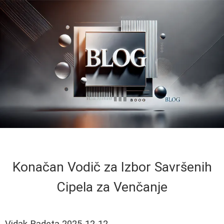
Konačan Vodič za Izbor Savršenih
Cipela za Venčanje
Vidak Radeta
2025-12-12