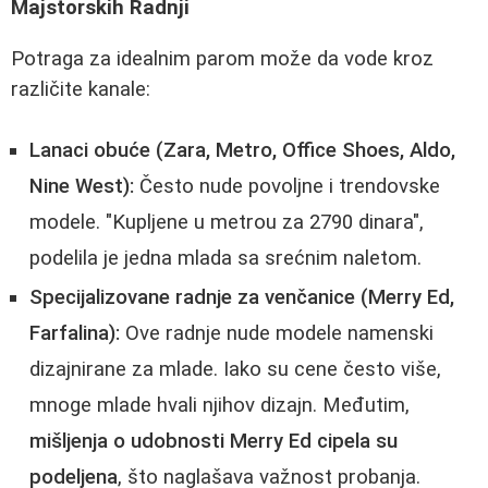
Majstorskih Radnji
Potraga za idealnim parom može da vode kroz
različite kanale:
Lanaci obuće (Zara, Metro, Office Shoes, Aldo,
Nine West):
Često nude povoljne i trendovske
modele. "Kupljene u metrou za 2790 dinara",
podelila je jedna mlada sa srećnim naletom.
Specijalizovane radnje za venčanice (Merry Ed,
Farfalina):
Ove radnje nude modele namenski
dizajnirane za mlade. Iako su cene često više,
mnoge mlade hvali njihov dizajn. Međutim,
mišljenja o udobnosti Merry Ed cipela su
podeljena
, što naglašava važnost probanja.