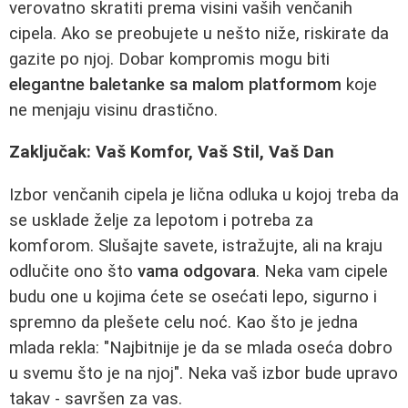
verovatno skratiti prema visini vaših venčanih
cipela. Ako se preobujete u nešto niže, riskirate da
gazite po njoj. Dobar kompromis mogu biti
elegantne baletanke sa malom platformom
koje
ne menjaju visinu drastično.
Zaključak: Vaš Komfor, Vaš Stil, Vaš Dan
Izbor venčanih cipela je lična odluka u kojoj treba da
se usklade želje za lepotom i potreba za
komforom. Slušajte savete, istražujte, ali na kraju
odlučite ono što
vama odgovara
. Neka vam cipele
budu one u kojima ćete se osećati lepo, sigurno i
spremno da plešete celu noć. Kao što je jedna
mlada rekla: "Najbitnije je da se mlada oseća dobro
u svemu što je na njoj". Neka vaš izbor bude upravo
takav - savršen za vas.