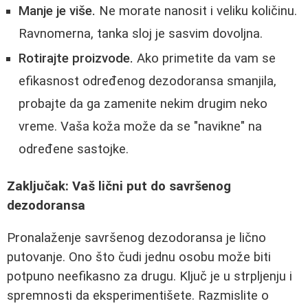
Manje je više.
Ne morate nanosit i veliku količinu.
Ravnomerna, tanka sloj je sasvim dovoljna.
Rotirajte proizvode.
Ako primetite da vam se
efikasnost određenog dezodoransa smanjila,
probajte da ga zamenite nekim drugim neko
vreme. Vaša koža može da se "navikne" na
određene sastojke.
Zaključak: Vaš lični put do savršenog
dezodoransa
Pronalaženje savršenog dezodoransa je lično
putovanje. Ono što čudi jednu osobu može biti
potpuno neefikasno za drugu. Ključ je u strpljenju i
spremnosti da eksperimentišete. Razmislite o