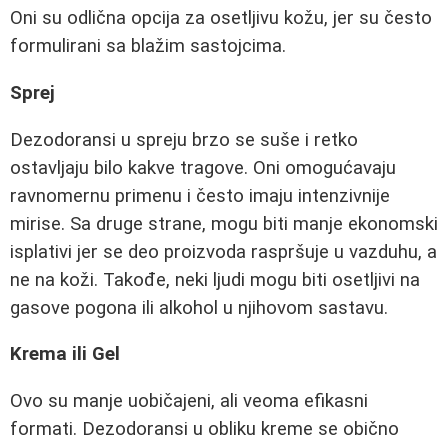
Oni su odlična opcija za osetljivu kožu, jer su često
formulirani sa blažim sastojcima.
Sprej
Dezodoransi u spreju brzo se suše i retko
ostavljaju bilo kakve tragove. Oni omogućavaju
ravnomernu primenu i često imaju intenzivnije
mirise. Sa druge strane, mogu biti manje ekonomski
isplativi jer se deo proizvoda raspršuje u vazduhu, a
ne na koži. Takođe, neki ljudi mogu biti osetljivi na
gasove pogona ili alkohol u njihovom sastavu.
Krema ili Gel
Ovo su manje uobičajeni, ali veoma efikasni
formati. Dezodoransi u obliku kreme se obično