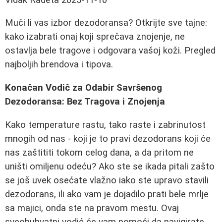
Muči li vas izbor dezodoransa? Otkrijte sve tajne:
kako izabrati onaj koji sprečava znojenje, ne
ostavlja bele tragove i odgovara vašoj koži. Pregled
najboljih brendova i tipova.
Konačan Vodič za Odabir Savršenog
Dezodoransa: Bez Tragova i Znojenja
Kako temperature rastu, tako raste i zabrinutost
mnogih od nas - koji je to pravi dezodorans koji će
nas zaštititi tokom celog dana, a da pritom ne
uništi omiljenu odeću? Ako ste se ikada pitali zašto
se još uvek osećate vlažno iako ste upravo stavili
dezodorans, ili ako vam je dojadilo prati bele mrlje
sa majici, onda ste na pravom mestu. Ovaj
sveobuhvatni vodić će vam pomoći da navigirate