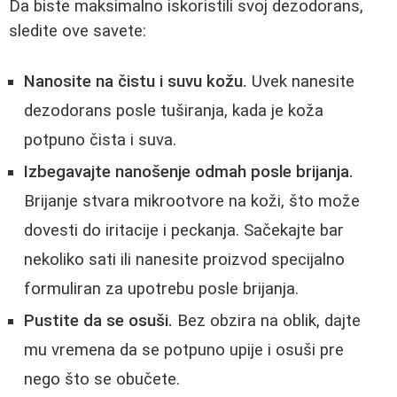
Da biste maksimalno iskoristili svoj dezodorans,
sledite ove savete:
Nanosite na čistu i suvu kožu.
Uvek nanesite
dezodorans posle tuširanja, kada je koža
potpuno čista i suva.
Izbegavajte nanošenje odmah posle brijanja.
Brijanje stvara mikrootvore na koži, što može
dovesti do iritacije i peckanja. Sačekajte bar
nekoliko sati ili nanesite proizvod specijalno
formuliran za upotrebu posle brijanja.
Pustite da se osuši.
Bez obzira na oblik, dajte
mu vremena da se potpuno upije i osuši pre
nego što se obučete.