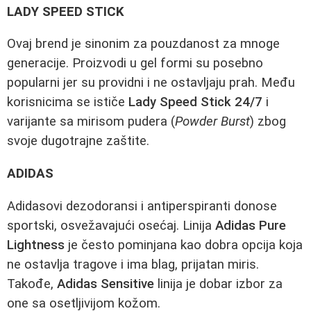
LADY SPEED STICK
Ovaj brend je sinonim za pouzdanost za mnoge
generacije. Proizvodi u gel formi su posebno
popularni jer su providni i ne ostavljaju prah. Među
korisnicima se ističe
Lady Speed Stick 24/7
i
varijante sa mirisom pudera (
Powder Burst
) zbog
svoje dugotrajne zaštite.
ADIDAS
Adidasovi dezodoransi i antiperspiranti donose
sportski, osvežavajući osećaj. Linija
Adidas Pure
Lightness
je često pominjana kao dobra opcija koja
ne ostavlja tragove i ima blag, prijatan miris.
Takođe,
Adidas Sensitive
linija je dobar izbor za
one sa osetljivijom kožom.