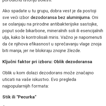
Ako spadate u tu grupu, dobra vest je da postoji
sve veći izbor
dezodoransa bez aluminijuma
. Oni
se oslanjaju na prirodne antibakterijske sastojke,
poput sode bikarbone, mineralnih soli ili esencijalnih
ulja, kako bi kontrolisali miris. Važno je napomenuti
da će njihova efikasnost u sprečavanju vlage znoja
biti manja, jer ne blokiraju znojne žlezde.
Ključni faktor pri izboru: Oblik dezodoransa
Oblik u kom dolazi dezodorans može značajno
uticati na vaše iskustvo. Evo pregleda
najpopularnijih formata:
Stik ili "Pecurka"