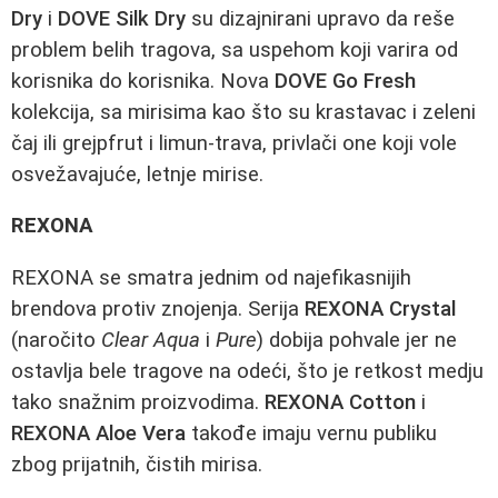
Dry
i
DOVE Silk Dry
su dizajnirani upravo da reše
problem belih tragova, sa uspehom koji varira od
korisnika do korisnika. Nova
DOVE Go Fresh
kolekcija, sa mirisima kao što su krastavac i zeleni
čaj ili grejpfrut i limun-trava, privlači one koji vole
osvežavajuće, letnje mirise.
REXONA
REXONA se smatra jednim od najefikasnijih
brendova protiv znojenja. Serija
REXONA Crystal
(naročito
Clear Aqua
i
Pure
) dobija pohvale jer ne
ostavlja bele tragove na odeći, što je retkost medju
tako snažnim proizvodima.
REXONA Cotton
i
REXONA Aloe Vera
takođe imaju vernu publiku
zbog prijatnih, čistih mirisa.