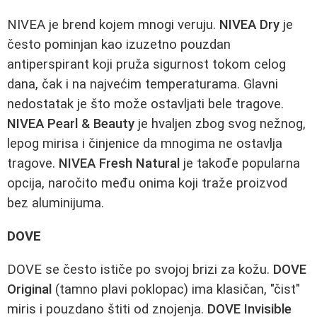
NIVEA je brend kojem mnogi veruju.
NIVEA Dry
je
često pominjan kao izuzetno pouzdan
antiperspirant koji pruža sigurnost tokom celog
dana, čak i na najvećim temperaturama. Glavni
nedostatak je što može ostavljati bele tragove.
NIVEA Pearl & Beauty
je hvaljen zbog svog nežnog,
lepog mirisa i činjenice da mnogima ne ostavlja
tragove.
NIVEA Fresh Natural
je takođe popularna
opcija, naročito među onima koji traže proizvod
bez aluminijuma.
DOVE
DOVE se često ističe po svojoj brizi za kožu.
DOVE
Original
(tamno plavi poklopac) ima klasičan, "čist"
miris i pouzdano štiti od znojenja.
DOVE Invisible