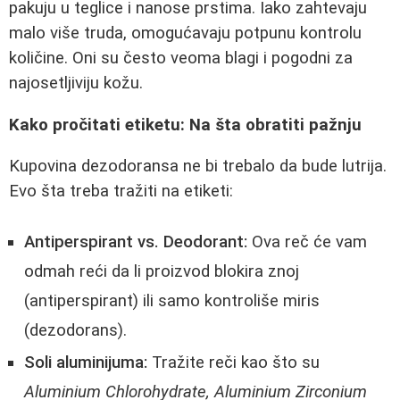
pakuju u teglice i nanose prstima. Iako zahtevaju
malo više truda, omogućavaju potpunu kontrolu
količine. Oni su često veoma blagi i pogodni za
najosetljiviju kožu.
Kako pročitati etiketu: Na šta obratiti pažnju
Kupovina dezodoransa ne bi trebalo da bude lutrija.
Evo šta treba tražiti na etiketi:
Antiperspirant vs. Deodorant:
Ova reč će vam
odmah reći da li proizvod blokira znoj
(antiperspirant) ili samo kontroliše miris
(dezodorans).
Soli aluminijuma:
Tražite reči kao što su
Aluminium Chlorohydrate, Aluminium Zirconium