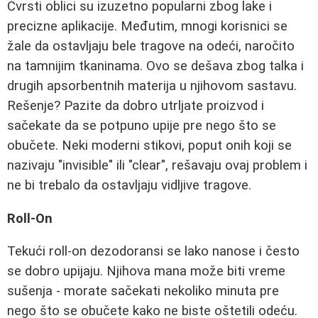
Čvrsti oblici su izuzetno popularni zbog lake i
precizne aplikacije. Međutim, mnogi korisnici se
žale da ostavljaju bele tragove na odeći, naročito
na tamnijim tkaninama. Ovo se dešava zbog talka i
drugih apsorbentnih materija u njihovom sastavu.
Rešenje? Pazite da dobro utrljate proizvod i
sačekate da se potpuno upije pre nego što se
obučete. Neki moderni stikovi, poput onih koji se
nazivaju "invisible" ili "clear", rešavaju ovaj problem i
ne bi trebalo da ostavljaju vidljive tragove.
Roll-On
Tekući roll-on dezodoransi se lako nanose i često
se dobro upijaju. Njihova mana može biti vreme
sušenja - morate sačekati nekoliko minuta pre
nego što se obučete kako ne biste oštetili odeću.