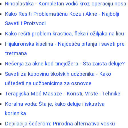
Rinoplastika - Kompletan vodič kroz operaciju nosa
Kako Rešiti Problematičnu Kožu i Akne - Najbolji
Saveti i Proizvodi
Kako rešiti problem krastica, fleka i ožiljaka na licu
Hijaluronska kiselina - Najčešća pitanja i saveti pre
tretmana
Rešenja za akne kod tinejdžera - Šta zaista deluje?
Saveti za kupovinu školskih udžbenika - Kako
uštedeti na udžbenicima za osnovce
Terapijska Moć Masaze - Koristi, Vrste i Tehnike
Koralna voda: Šta je, kako deluje i iskustva
korisnika
Depilacija šećerom: Prirodna alternativa vosku