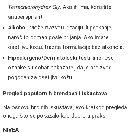
Tetrachlorohydrex Gly
. Ako ih ima, koristite
antiperspirant.
Alkohol:
Može izazvati iritaciju ili peckanje,
naročito odmah posle brijanja. Ako imate
osetljivu kožu, tražite formulacije bez alkohola.
Hipoalergeno/Dermatološki testirano:
Ove
oznake su dobar pokazatelj da je proizvod
pogodan za osetljivu kožu.
Pregled popularnih brendova i iskustava
Na osnovu brojnih iskustava, evo kratkog pregleda
onoga što se pokazalo kao dobro u praksi:
NIVEA