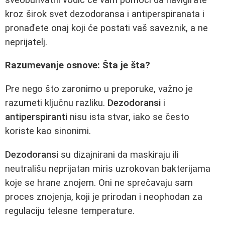
kroz širok svet dezodoransa i antiperspiranata i
pronađete onaj koji će postati vaš saveznik, a ne
neprijatelj.
Razumevanje osnove: Šta je šta?
Pre nego što zaronimo u preporuke, važno je
razumeti ključnu razliku.
Dezodoransi
i
antiperspiranti
nisu ista stvar, iako se često
koriste kao sinonimi.
Dezodoransi
su dizajnirani da maskiraju ili
neutrališu neprijatan miris uzrokovan bakterijama
koje se hrane znojem. Oni ne sprečavaju sam
proces znojenja, koji je prirodan i neophodan za
regulaciju telesne temperature.