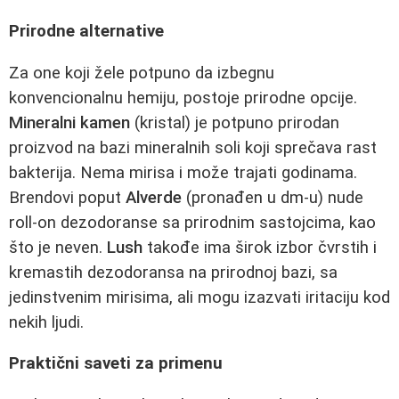
Prirodne alternative
Za one koji žele potpuno da izbegnu
konvencionalnu hemiju, postoje prirodne opcije.
Mineralni kamen
(kristal) je potpuno prirodan
proizvod na bazi mineralnih soli koji sprečava rast
bakterija. Nema mirisa i može trajati godinama.
Brendovi poput
Alverde
(pronađen u dm-u) nude
roll-on dezodoranse sa prirodnim sastojcima, kao
što je neven.
Lush
takođe ima širok izbor čvrstih i
kremastih dezodoransa na prirodnoj bazi, sa
jedinstvenim mirisima, ali mogu izazvati iritaciju kod
nekih ljudi.
Praktični saveti za primenu