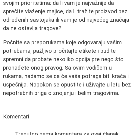
svojim prioritetima: da li vam je najvažnije da
sprečite vlaženje majice, da li tražite proizvod bez
određenih sastojaka ili vam je od najvećeg značaja
da ne ostavlja tragove?
Počnite sa preporukama koje odgovaraju vašim
potrebama, pažljivo pročitajte etikete i budite
spremni da probate nekoliko opcija pre nego što
pronađete onog pravog. Sa ovim vodičem u
rukama, nadamo se da će vaša potraga biti kraća i
uspešnija. Napokon se opustite i uživajte u letu bez
nepotrebnih briga o znojenju i belim tragovima.
Komentari
Trenutno nema komentara za ovaj članak.