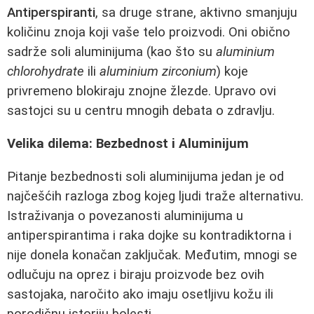
Antiperspiranti
, sa druge strane, aktivno smanjuju
količinu znoja koji vaše telo proizvodi. Oni obično
sadrže soli aluminijuma (kao što su
aluminium
chlorohydrate
ili
aluminium zirconium
) koje
privremeno blokiraju znojne žlezde. Upravo ovi
sastojci su u centru mnogih debata o zdravlju.
Velika dilema: Bezbednost i Aluminijum
Pitanje bezbednosti soli aluminijuma jedan je od
najčešćih razloga zbog kojeg ljudi traže alternativu.
Istraživanja o povezanosti aluminijuma u
antiperspirantima i raka dojke su kontradiktorna i
nije donela konačan zaključak. Međutim, mnogi se
odlučuju na oprez i biraju proizvode bez ovih
sastojaka, naročito ako imaju osetljivu kožu ili
porodičnu istoriju bolesti.