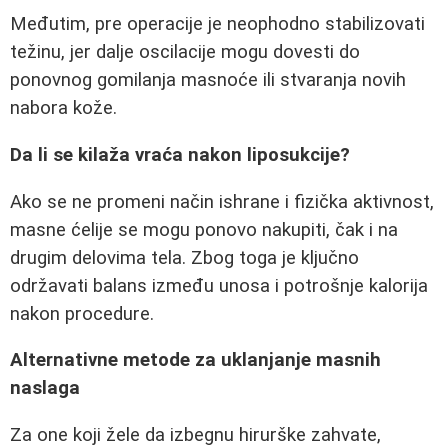
Međutim, pre operacije je neophodno stabilizovati
težinu, jer dalje oscilacije mogu dovesti do
ponovnog gomilanja masnoće ili stvaranja novih
nabora kože.
Da li se kilaža vraća nakon liposukcije?
Ako se ne promeni način ishrane i fizička aktivnost,
masne ćelije se mogu ponovo nakupiti, čak i na
drugim delovima tela. Zbog toga je ključno
održavati balans između unosa i potrošnje kalorija
nakon procedure.
Alternativne metode za uklanjanje masnih
naslaga
Za one koji žele da izbegnu hirurške zahvate,