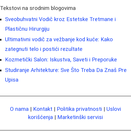
Tekstovi na srodnim blogovima
Sveobuhvatni Vodič kroz Estetske Tretmane i
Plastičnu Hirurgiju
Ultimativni vodič za vežbanje kod kuće: Kako
zategnuti telo i postići rezultate
Kozmetički Salon: Iskustva, Saveti i Preporuke
Studiranje Arhitekture: Sve Što Treba Da Znaš Pre
Upisa
O nama
|
Kontakt
|
Politika privatnosti
|
Uslovi
korišćenja
|
Marketinški servisi