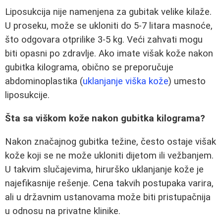
Liposukcija nije namenjena za gubitak velike kilaže.
U proseku, može se ukloniti do 5-7 litara masnoće,
što odgovara otprilike 3-5 kg. Veći zahvati mogu
biti opasni po zdravlje. Ako imate višak kože nakon
gubitka kilograma, obično se preporučuje
abdominoplastika (
uklanjanje viška kože
) umesto
liposukcije.
Šta sa viškom kože nakon gubitka kilograma?
Nakon značajnog gubitka težine, često ostaje višak
kože koji se ne može ukloniti dijetom ili vežbanjem.
U takvim slučajevima, hirurško uklanjanje kože je
najefikasnije rešenje. Cena takvih postupaka varira,
ali u državnim ustanovama može biti pristupačnija
u odnosu na privatne klinike.