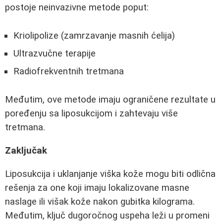
postoje neinvazivne metode poput:
Kriolipolize (zamrzavanje masnih ćelija)
Ultrazvučne terapije
Radiofrekventnih tretmana
Međutim, ove metode imaju ograničene rezultate u
poređenju sa liposukcijom i zahtevaju više
tretmana.
Zaključak
Liposukcija i uklanjanje viška kože mogu biti odlična
rešenja za one koji imaju lokalizovane masne
naslage ili višak kože nakon gubitka kilograma.
Međutim, ključ dugoročnog uspeha leži u promeni