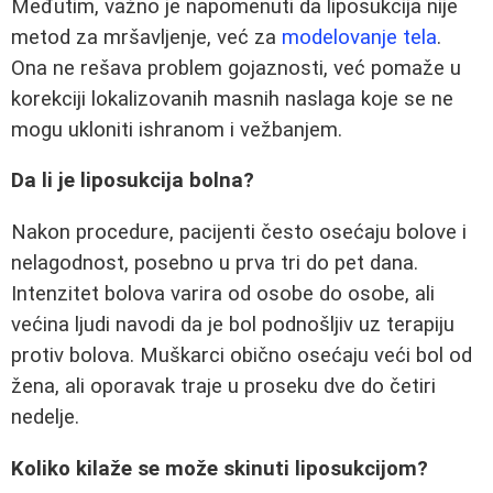
Međutim, važno je napomenuti da liposukcija nije
metod za mršavljenje, već za
modelovanje tela
.
Ona ne rešava problem gojaznosti, već pomaže u
korekciji lokalizovanih masnih naslaga koje se ne
mogu ukloniti ishranom i vežbanjem.
Da li je liposukcija bolna?
Nakon procedure, pacijenti često osećaju bolove i
nelagodnost, posebno u prva tri do pet dana.
Intenzitet bolova varira od osobe do osobe, ali
većina ljudi navodi da je bol podnošljiv uz terapiju
protiv bolova. Muškarci obično osećaju veći bol od
žena, ali oporavak traje u proseku dve do četiri
nedelje.
Koliko kilaže se može skinuti liposukcijom?