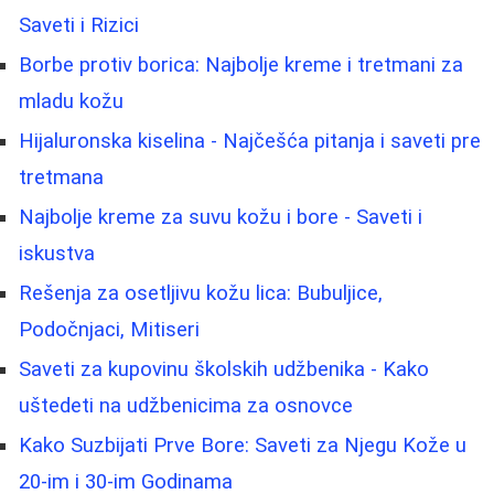
Saveti i Rizici
Borbe protiv borica: Najbolje kreme i tretmani za
mladu kožu
Hijaluronska kiselina - Najčešća pitanja i saveti pre
tretmana
Najbolje kreme za suvu kožu i bore - Saveti i
iskustva
Rešenja za osetljivu kožu lica: Bubuljice,
Podočnjaci, Mitiseri
Saveti za kupovinu školskih udžbenika - Kako
uštedeti na udžbenicima za osnovce
Kako Suzbijati Prve Bore: Saveti za Njegu Kože u
20-im i 30-im Godinama