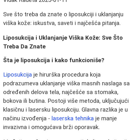
Sve što treba da znate o liposukciji i uklanjanju
viška kože: iskustva, saveti i najčešća pitanja.
Liposukcija i Uklanjanje Viška Kože: Sve Što
Treba Da Znate
Šta je liposukcija i kako funkcioniše?
Liposukcija
je hirurška procedura koja
podrazumeva uklanjanje viška masnih naslaga sa
određenih delova tela, najčešće sa stomaka,
bokova ili butina. Postoji više metoda, uključujući
klasičnu i lasersku liposukciju. Glavna razlika je u
načinu izvođenja -
laserska tehnika
je manje
invazivna i omogućava brži oporavak.