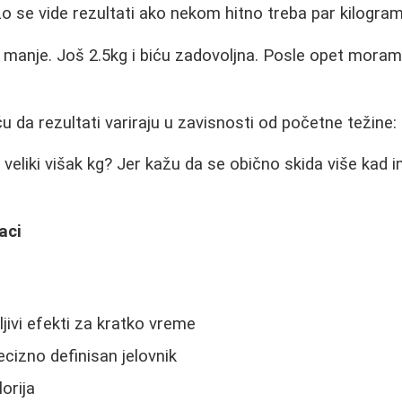
rzo se vide rezultati ako nekom hitno treba par kilogra
 manje. Još 2.5kg i biću zadovoljna. Posle opet mora
ču da rezultati variraju u zavisnosti od početne težine:
ao veliki višak kg? Jer kažu da se obično skida više kad
aci
dljivi efekti za kratko vreme
ecizno definisan jelovnik
orija