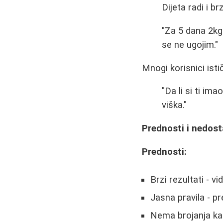
Dijeta radi i b
"Za 5 dana 2kg
se ne ugojim."
Mnogi korisnici isti
"Da li si ti im
viška."
Prednosti i nedost
Prednosti:
Brzi rezultati - vi
Jasna pravila - pr
Nema brojanja kal