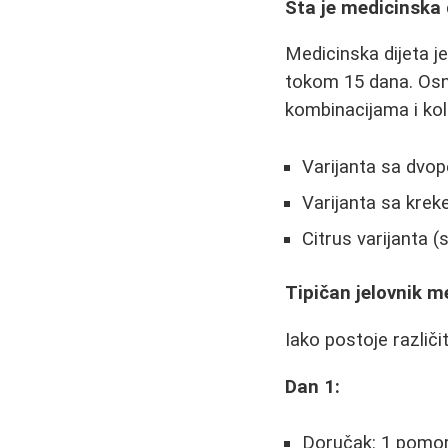
Šta je medicinska 
Medicinska dijeta je
tokom 15 dana. Osn
kombinacijama i koli
Varijanta sa dvo
Varijanta sa krek
Citrus varijanta (
Tipičan jelovnik m
Iako postoje različi
Dan 1:
Doručak: 1 pomora