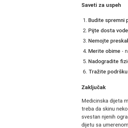
Saveti za uspeh
Budite spremni p
Pijte dosta vod
Nemojte preska
Merite obime
- 
Nadogradite fiz
Tražite podršku
Zaključak
Medicinska dijeta m
treba da skinu nekol
svestan njenih ogran
dijetu sa umerenom 