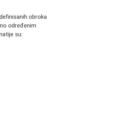
 definisanih obroka
ačno određenim
natije su: