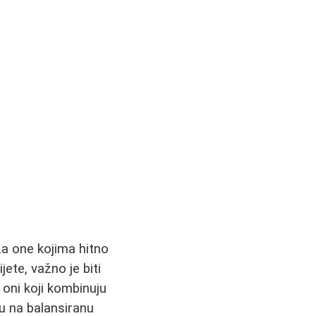
za one kojima hitno
ete, važno je biti
u oni koji kombinuju
u na balansiranu