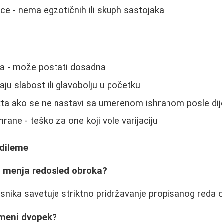
e - nema egzotičnih ili skuph sastojaka
a - može postati dosadna
u slabost ili glavobolju u početku
ekta ako se ne nastavi sa umerenom ishranom posle dij
hrane - teško za one koji vole varijaciju
 dileme
e menja redosled obroka?
isnika savetuje striktno pridržavanje propisanog reda 
ameni dvopek?