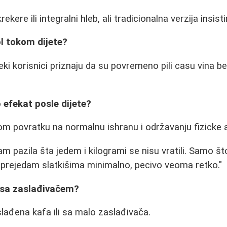
kere ili integralni hleb, ali tradicionalna verzija insis
ol tokom dijete?
eki korisnici priznaju da su povremeno pili casu vina b
o efekat posle dijete?
om povratku na normalnu ishranu i održavanju fizicke a
am pazila šta jedem i kilogrami se nisu vratili. Samo št
e prejedam slatkišima minimalno, pecivo veoma retko."
a sa zaslađivačem?
lađena kafa ili sa malo zaslađivača.