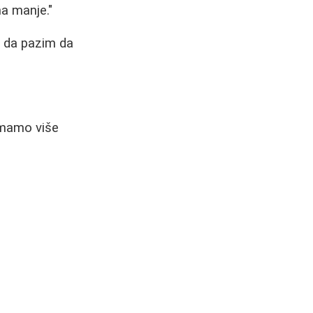
ma manje."
m da pazim da
 imamo više