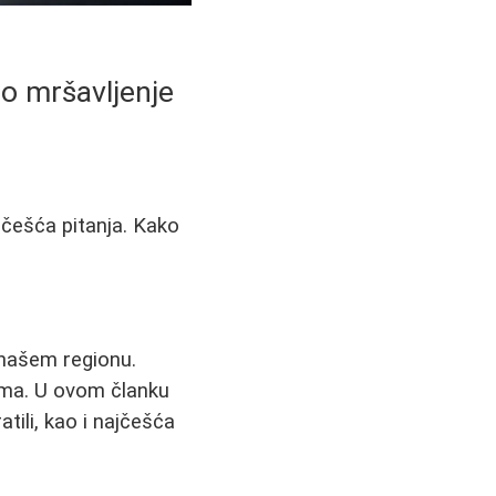
rzo mršavljenje
ajčešća pitanja. Kako
 našem regionu.
tima. U ovom članku
tili, kao i najčešća