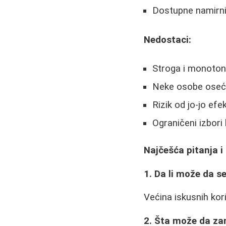
Dostupne namirnic
Nedostaci:
Stroga i monoton
Neke osobe osećaj
Rizik od jo-jo ef
Ograničeni izbori 
Najčešća pitanja i
1. Da li može da s
Većina iskusnih kor
2. Šta može da z