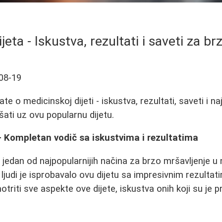
eta - Iskustva, rezultati i saveti za b
08-19
te o medicinskoj dijeti - iskustva, rezultati, saveti i n
šati uz ovu popularnu dijetu.
- Kompletan vodič sa iskustvima i rezultatima
e jedan od najpopularnijih načina za brzo mršavljenje u
 ljudi je isprobavalo ovu dijetu sa impresivnim rezulta
riti sve aspekte ove dijete, iskustva onih koji su je pra