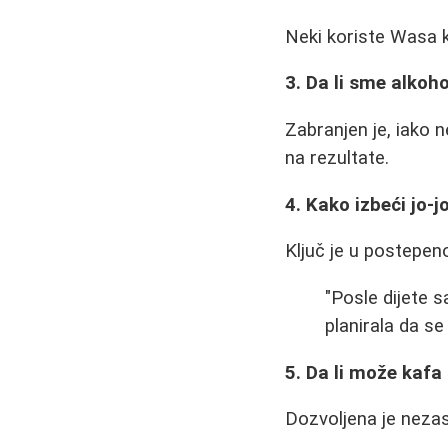
Neki koriste Wasa kre
3. Da li sme alkoh
Zabranjen je, iako n
na rezultate.
4. Kako izbeći jo-j
Ključ je u postepen
"Posle dijete s
planirala da s
5. Da li može kaf
Dozvoljena je nezas