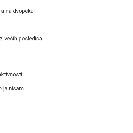
tira na dvopeku.
ez većih posledica
ktivnosti:
o ja nisam