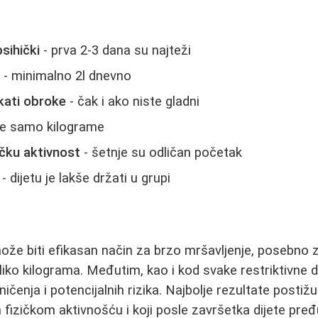
sihički
- prva 2-3 dana su najteži
e
- minimalno 2l dnevno
kati obroke
- čak i ako niste gladni
ne samo kilograme
ičku aktivnost
- šetnje su odličan početak
- dijetu je lakše držati u grupi
ože biti efikasan način za brzo mršavljenje, posebno 
iko kilograma. Međutim, kao i kod svake restriktivne dij
ičenja i potencijalnih rizika. Najbolje rezultate postiž
fizičkom aktivnošću i koji posle završetka dijete pređ