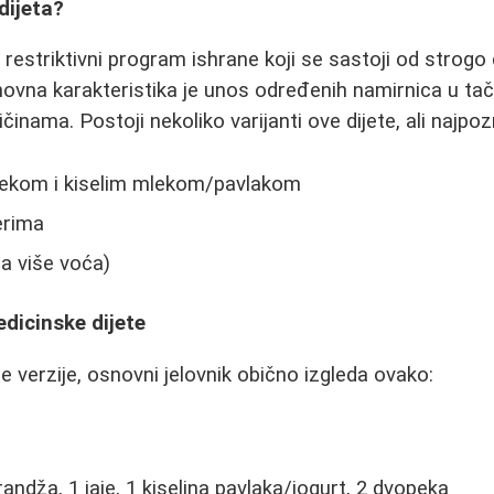
dijeta?
 restriktivni program ishrane koji se sastoji od strogo
ovna karakteristika je unos određenih namirnica u t
činama. Postoji nekoliko varijanti ove dijete, ali najpoz
pekom i kiselim mlekom/pavlakom
erima
sa više voća)
edicinske dijete
te verzije, osnovni jelovnik obično izgleda ovako:
ndža, 1 jaje, 1 kiselina pavlaka/jogurt, 2 dvopeka