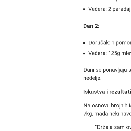
Večera: 2 paradaj
Dan 2:
Doručak: 1 pomora
Večera: 125g mle
Dani se ponavljaju 
nedelje.
Iskustva i rezultat
Na osnovu brojnih 
7kg, mada neki navo
"Držala sam ovu