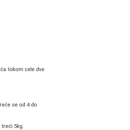
voća tokom cele dve
reće se od 4 do
 treći 5kg.