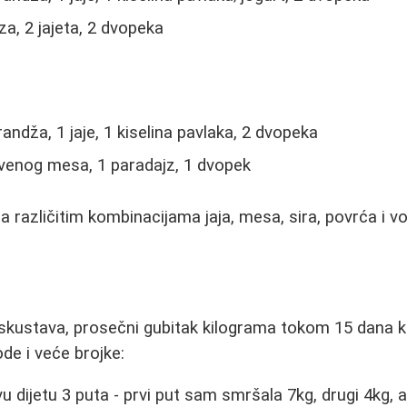
za, 2 jajeta, 2 dvopeka
ndža, 1 jaje, 1 kiselina pavlaka, 2 dvopeka
venog mesa, 1 paradajz, 1 dvopek
sa različitim kombinacijama jaja, mesa, sira, povrća i 
i
iskustava, prosečni gubitak kilograma tokom 15 dana k
de i veće brojke:
 dijetu 3 puta - prvi put sam smršala 7kg, drugi 4kg, a