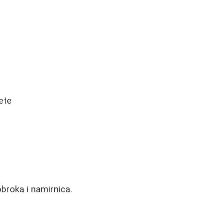
ete
obroka i namirnica.