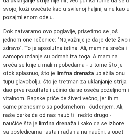
da
uklanjanje strije
nije hir, već put ka tome da se u
svojoj koži osećate kao u svilenoj haljini, a ne kao u
pozajmljenom odelu.
Dok zatvaramo ovo poglavlje, prisetimo se još
jednom one rečenice: "Najvažnije je da je dete živo i
zdravo". To je apsolutna istina. Ali, mamina sreća i
samopouzdanje su odmah iza toga. A mamina
sreća se krije u malim pobedama - u tome što je
otok splasnuo, što je
limfna drenaža
ublažila onu
tupu glavobolju, što je tretman za
uklanjanje strija
dao prve rezultate i učinio da se oseća poželjnom i
vitalnom. Bapske priče će živeti večno, jer ih mi
same prenosimo sa podsmehom i čuđenjem. Ali,
naše ćerke će od nas naučiti i nešto drugo -
naučiće šta je
limfna drenaža
i kako da se izbore
sa posledicama rasta i rađanja na naučni, a opet