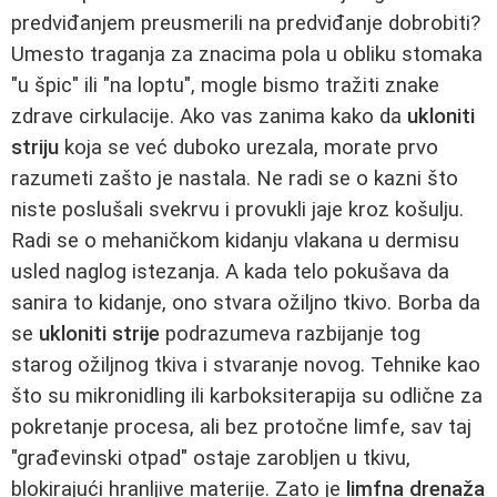
predviđanjem preusmerili na predviđanje dobrobiti?
Umesto traganja za znacima pola u obliku stomaka
"u špic" ili "na loptu", mogle bismo tražiti znake
zdrave cirkulacije. Ako vas zanima kako da
ukloniti
striju
koja se već duboko urezala, morate prvo
razumeti zašto je nastala. Ne radi se o kazni što
niste poslušali svekrvu i provukli jaje kroz košulju.
Radi se o mehaničkom kidanju vlakana u dermisu
usled naglog istezanja. A kada telo pokušava da
sanira to kidanje, ono stvara ožiljno tkivo. Borba da
se
ukloniti strije
podrazumeva razbijanje tog
starog ožiljnog tkiva i stvaranje novog. Tehnike kao
što su mikronidling ili karboksiterapija su odlične za
pokretanje procesa, ali bez protočne limfe, sav taj
"građevinski otpad" ostaje zarobljen u tkivu,
blokirajući hranljive materije. Zato je
limfna drenaža