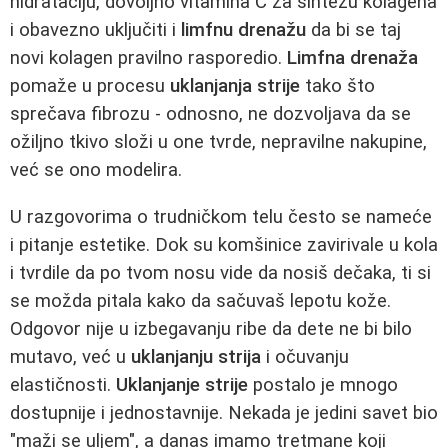
hidrataciju, dovoljno vitamina C za sintezu kolagena
i obavezno uključiti i
limfnu drenažu
da bi se taj
novi kolagen pravilno rasporedio.
Limfna drenaža
pomaže u procesu
uklanjanja strije
tako što
sprečava fibrozu - odnosno, ne dozvoljava da se
ožiljno tkivo složi u one tvrde, nepravilne nakupine,
već se ono modelira.
U razgovorima o trudničkom telu često se nameće
i pitanje estetike. Dok su komšinice zavirivale u kola
i tvrdile da po tvom nosu vide da nosiš dečaka, ti si
se možda pitala kako da sačuvaš lepotu kože.
Odgovor nije u izbegavanju ribe da dete ne bi bilo
mutavo, već u
uklanjanju strija
i očuvanju
elastičnosti.
Uklanjanje strije
postalo je mnogo
dostupnije i jednostavnije. Nekada je jedini savet bio
"maži se uljem", a danas imamo tretmane koji