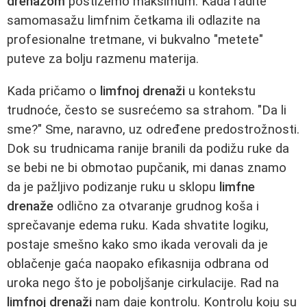
drenažom
postižemo maksimum. Kada radite
samomasažu limfnim četkama ili odlazite na
profesionalne tretmane, vi bukvalno "metete"
puteve za bolju razmenu materija.
Kada pričamo o
limfnoj drenaži
u kontekstu
trudnoće, često se susrećemo sa strahom. "Da li
sme?" Sme, naravno, uz određene predostrožnosti.
Dok su trudnicama ranije branili da podižu ruke da
se bebi ne bi obmotao pupčanik, mi danas znamo
da je pažljivo podizanje ruku u sklopu
limfne
drenaže
odlično za otvaranje grudnog koša i
sprečavanje edema ruku. Kada shvatite logiku,
postaje smešno kako smo ikada verovali da je
oblačenje gaća naopako efikasnija odbrana od
uroka nego što je poboljšanje cirkulacije. Rad na
limfnoj drenaži
nam daje kontrolu. Kontrolu koju su