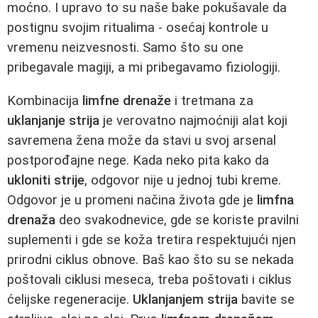
moćno. I upravo to su naše bake pokušavale da
postignu svojim ritualima - osećaj kontrole u
vremenu neizvesnosti. Samo što su one
pribegavale magiji, a mi pribegavamo fiziologiji.
Kombinacija
limfne drenaže
i tretmana za
uklanjanje strija
je verovatno najmoćniji alat koji
savremena žena može da stavi u svoj arsenal
postporođajne nege. Kada neko pita kako da
ukloniti strije
, odgovor nije u jednoj tubi kreme.
Odgovor je u promeni načina života gde je
limfna
drenaža
deo svakodnevice, gde se koriste pravilni
suplementi i gde se koža tretira respektujući njen
prirodni ciklus obnove. Baš kao što su se nekada
poštovali ciklusi meseca, treba poštovati i ciklus
ćelijske regeneracije.
Uklanjanjem strija
bavite se