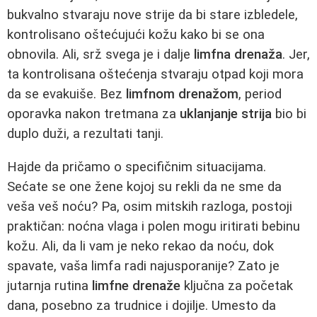
bukvalno stvaraju nove strije da bi stare izbledele,
kontrolisano oštećujući kožu kako bi se ona
obnovila. Ali, srž svega je i dalje
limfna drenaža
. Jer,
ta kontrolisana oštećenja stvaraju otpad koji mora
da se evakuiše. Bez
limfnom drenažom
, period
oporavka nakon tretmana za
uklanjanje strija
bio bi
duplo duži, a rezultati tanji.
Hajde da pričamo o specifičnim situacijama.
Sećate se one žene kojoj su rekli da ne sme da
veša veš noću? Pa, osim mitskih razloga, postoji
praktičan: noćna vlaga i polen mogu iritirati bebinu
kožu. Ali, da li vam je neko rekao da noću, dok
spavate, vaša limfa radi najusporanije? Zato je
jutarnja rutina
limfne drenaže
ključna za početak
dana, posebno za trudnice i dojilje. Umesto da