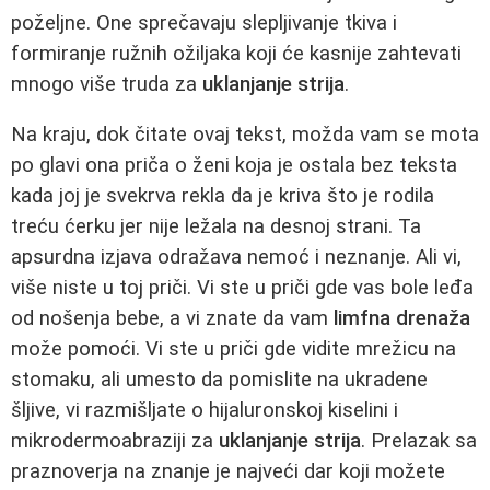
poželjne. One sprečavaju slepljivanje tkiva i
formiranje ružnih ožiljaka koji će kasnije zahtevati
mnogo više truda za
uklanjanje strija
.
Na kraju, dok čitate ovaj tekst, možda vam se mota
po glavi ona priča o ženi koja je ostala bez teksta
kada joj je svekrva rekla da je kriva što je rodila
treću ćerku jer nije ležala na desnoj strani. Ta
apsurdna izjava odražava nemoć i neznanje. Ali vi,
više niste u toj priči. Vi ste u priči gde vas bole leđa
od nošenja bebe, a vi znate da vam
limfna drenaža
može pomoći. Vi ste u priči gde vidite mrežicu na
stomaku, ali umesto da pomislite na ukradene
šljive, vi razmišljate o hijaluronskoj kiselini i
mikrodermoabraziji za
uklanjanje strija
. Prelazak sa
praznoverja na znanje je najveći dar koji možete