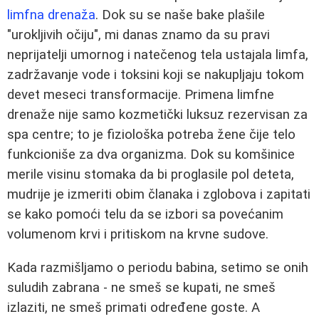
limfna drenaža
. Dok su se naše bake plašile
"urokljivih očiju", mi danas znamo da su pravi
neprijatelji umornog i natečenog tela ustajala limfa,
zadržavanje vode i toksini koji se nakupljaju tokom
devet meseci transformacije. Primena limfne
drenaže nije samo kozmetički luksuz rezervisan za
spa centre; to je fiziološka potreba žene čije telo
funkcioniše za dva organizma. Dok su komšinice
merile visinu stomaka da bi proglasile pol deteta,
mudrije je izmeriti obim članaka i zglobova i zapitati
se kako pomoći telu da se izbori sa povećanim
volumenom krvi i pritiskom na krvne sudove.
Kada razmišljamo o periodu babina, setimo se onih
suludih zabrana - ne smeš se kupati, ne smeš
izlaziti, ne smeš primati određene goste. A