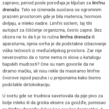
zapravo, period posle porođaja je ključan za
limfnu
drenažu
. Telo se iznenada suočava sa ogromnim
praznim prostorom gde je bila materica, hormoni
divljaju, a mleko nadire. Limfni sistem, taj tihi
autoput za čišćenje organizma, često zapne. Bez
obzira na to da li je to ručna
limfna drenaža
ili
aparaturna, njena svrha je da podstakne izbacivanje
viška tečnosti iz međućelijskog prostora. Zar nije
neverovatno da o tome nema ni slova u katalogu
bapskih mudrosti? One su nam govorile da ne
diramo mačku, ali nisu rekle da masiramo limfne
čvorove ispod pazuha i u preponama kako bismo
podstakle detoksikaciju.
U svetu gde se trudnica savetovala da pije pivo za
bolje mleko ili da gricka eksere za gvožđe, pomisao