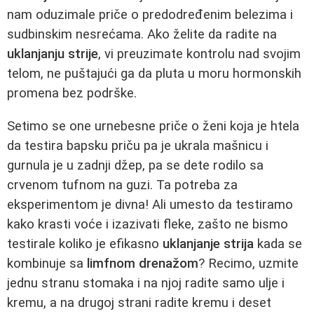
nam oduzimale priče o predodređenim belezima i
sudbinskim nesrećama. Ako želite da radite na
uklanjanju strije
, vi preuzimate kontrolu nad svojim
telom, ne puštajući ga da pluta u moru hormonskih
promena bez podrške.
Setimo se one urnebesne priče o ženi koja je htela
da testira bapsku priču pa je ukrala mašnicu i
gurnula je u zadnji džep, pa se dete rodilo sa
crvenom tufnom na guzi. Ta potreba za
eksperimentom je divna! Ali umesto da testiramo
kako krasti voće i izazivati fleke, zašto ne bismo
testirale koliko je efikasno
uklanjanje strija
kada se
kombinuje sa
limfnom drenažom
? Recimo, uzmite
jednu stranu stomaka i na njoj radite samo ulje i
kremu, a na drugoj strani radite kremu i deset