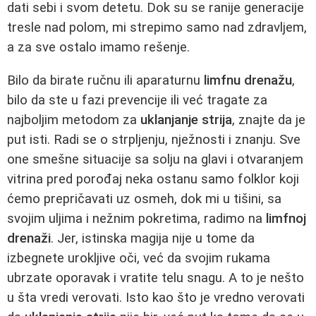
dati sebi i svom detetu. Dok su se ranije generacije
tresle nad polom, mi strepimo samo nad zdravljem,
a za sve ostalo imamo rešenje.
Bilo da birate ručnu ili aparaturnu
limfnu drenažu
,
bilo da ste u fazi prevencije ili već tragate za
najboljim metodom za
uklanjanje strija
, znajte da je
put isti. Radi se o strpljenju, nježnosti i znanju. Sve
one smešne situacije sa solju na glavi i otvaranjem
vitrina pred porođaj neka ostanu samo folklor koji
ćemo prepričavati uz osmeh, dok mi u tišini, sa
svojim uljima i nežnim pokretima, radimo na
limfnoj
drenaži
. Jer, istinska magija nije u tome da
izbegnete urokljive oči, već da svojim rukama
ubrzate oporavak i vratite telu snagu. A to je nešto
u šta vredi verovati. Isto kao što je vredno verovati