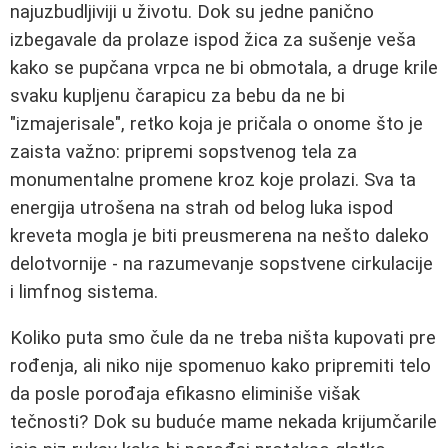
najuzbudljiviji u životu. Dok su jedne panično
izbegavale da prolaze ispod žica za sušenje veša
kako se pupčana vrpca ne bi obmotala, a druge krile
svaku kupljenu čarapicu za bebu da ne bi
"izmajerisale", retko koja je pričala o onome što je
zaista važno: pripremi sopstvenog tela za
monumentalne promene kroz koje prolazi. Sva ta
energija utrošena na strah od belog luka ispod
kreveta mogla je biti preusmerena na nešto daleko
delotvornije - na razumevanje sopstvene cirkulacije
i limfnog sistema.
Koliko puta smo čule da ne treba ništa kupovati pre
rođenja, ali niko nije spomenuo kako pripremiti telo
da posle porođaja efikasno eliminiše višak
tečnosti? Dok su buduće mame nekada krijumčarile