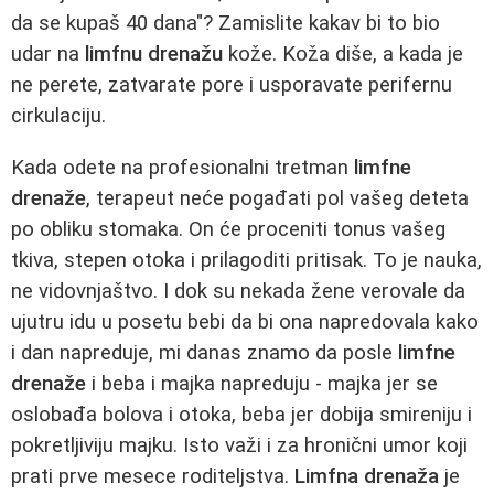
da se kupaš 40 dana"? Zamislite kakav bi to bio
udar na
limfnu drenažu
kože. Koža diše, a kada je
ne perete, zatvarate pore i usporavate perifernu
cirkulaciju.
Kada odete na profesionalni tretman
limfne
drenaže
, terapeut neće pogađati pol vašeg deteta
po obliku stomaka. On će proceniti tonus vašeg
tkiva, stepen otoka i prilagoditi pritisak. To je nauka,
ne vidovnjaštvo. I dok su nekada žene verovale da
ujutru idu u posetu bebi da bi ona napredovala kako
i dan napreduje, mi danas znamo da posle
limfne
drenaže
i beba i majka napreduju - majka jer se
oslobađa bolova i otoka, beba jer dobija smireniju i
pokretljiviju majku. Isto važi i za hronični umor koji
prati prve mesece roditeljstva.
Limfna drenaža
je