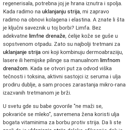
regenerisala, potrebna joj je hrana iznutra i spolja.
Kada radimo na
uklanjanju strija
, mi zapravo
radimo na obnovi kolagena i elastina. A znate li šta
je ključni saveznik u toj borbi? Limfa. Bez
adekvatne
limfne drenaže
, ćelije kože se guše u
sopstvenom otpadu. Zato su najbolji tretmani za
uklanjanje strija
oni koji kombinuju dermoabraziiju,
lasere ili hemijske pilinge sa manualnom
limfnom
drenažom
. Kada se otvori put za odvod viška
tečnosti i toksina, aktivni sastojci iz seruma i ulja
prodiru dublje, a sam proces zarastanja mikro-rana
izazvanih tretmanom je brži.
U svetu gde su babe govorile "ne maži se,
pokvariće se mleko", savremena žena koristi ulja
bogata vitaminima za borbu protiv strija. Da li ste