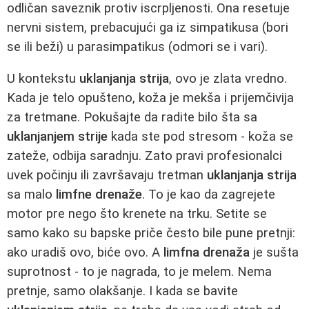
odličan saveznik protiv iscrpljenosti. Ona resetuje
nervni sistem, prebacujući ga iz simpatikusa (bori
se ili beži) u parasimpatikus (odmori se i vari).
U kontekstu
uklanjanja strija
, ovo je zlata vredno.
Kada je telo opušteno, koža je mekša i prijemčivija
za tretmane. Pokušajte da radite bilo šta sa
uklanjanjem strije
kada ste pod stresom - koža se
zateže, odbija saradnju. Zato pravi profesionalci
uvek počinju ili završavaju tretman
uklanjanja strija
sa malo
limfne drenaže
. To je kao da zagrejete
motor pre nego što krenete na trku. Setite se
samo kako su bapske priče često bile pune pretnji:
ako uradiš ovo, biće ovo. A
limfna drenaža
je sušta
suprotnost - to je nagrada, to je melem. Nema
pretnje, samo olakšanje. I kada se bavite