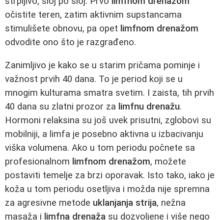
strpljivo, sloj po sloj. Prvo
limfnom drenažom
očistite teren, zatim aktivnim supstancama
stimulišete obnovu, pa opet
limfnom drenažom
odvodite ono što je razgrađeno.
Zanimljivo je kako se u starim pričama pominje i
važnost prvih 40 dana. To je period koji se u
mnogim kulturama smatra svetim. I zaista, tih prvih
40 dana su zlatni prozor za
limfnu drenažu
.
Hormoni relaksina su još uvek prisutni, zglobovi su
mobilniji, a limfa je posebno aktivna u izbacivanju
viška volumena. Ako u tom periodu počnete sa
profesionalnom
limfnom drenažom
, možete
postaviti temelje za brzi oporavak. Isto tako, iako je
koža u tom periodu osetljiva i možda nije spremna
za agresivne metode
uklanjanja strija
, nežna
masaža i
limfna drenaža
su dozvoljene i više nego