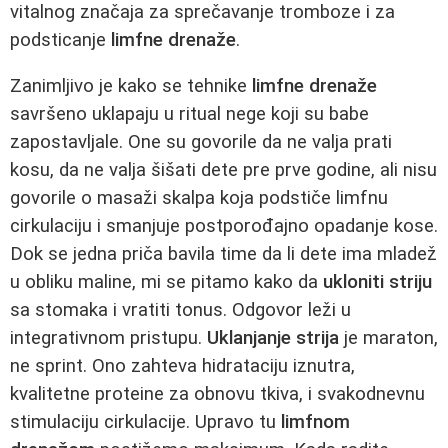
vitalnog značaja za sprečavanje tromboze i za
podsticanje
limfne drenaže
.
Zanimljivo je kako se tehnike
limfne drenaže
savršeno uklapaju u ritual nege koji su babe
zapostavljale. One su govorile da ne valja prati
kosu, da ne valja šišati dete pre prve godine, ali nisu
govorile o masaži skalpa koja podstiče limfnu
cirkulaciju i smanjuje postporođajno opadanje kose.
Dok se jedna priča bavila time da li dete ima mladež
u obliku maline, mi se pitamo kako da
ukloniti striju
sa stomaka i vratiti tonus. Odgovor leži u
integrativnom pristupu.
Uklanjanje strija
je maraton,
ne sprint. Ono zahteva hidrataciju iznutra,
kvalitetne proteine za obnovu tkiva, i svakodnevnu
stimulaciju cirkulacije. Upravo tu
limfnom