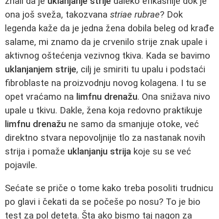
znali da je
uklanjanje strije
daleko efikasnije dok je
ona još sveža, takozvana
striae rubrae
? Dok
legenda kaže da je jedna žena dobila beleg od krađe
salame, mi znamo da je crvenilo strije znak upale i
aktivnog oštećenja vezivnog tkiva. Kada se bavimo
uklanjanjem strije
, cilj je smiriti tu upalu i podstaći
fibroblaste na proizvodnju novog kolagena. I tu se
opet vraćamo na
limfnu drenažu
. Ona snižava nivo
upale u tkivu. Dakle, žena koja redovno praktikuje
limfnu drenažu
ne samo da smanjuje otoke, već
direktno stvara nepovoljnije tlo za nastanak novih
strija i pomaže
uklanjanju strija
koje su se već
pojavile.
Sećate se priče o tome kako treba posoliti trudnicu
po glavi i čekati da se počeše po nosu? To je bio
test za pol deteta. Šta ako bismo taj nagon za