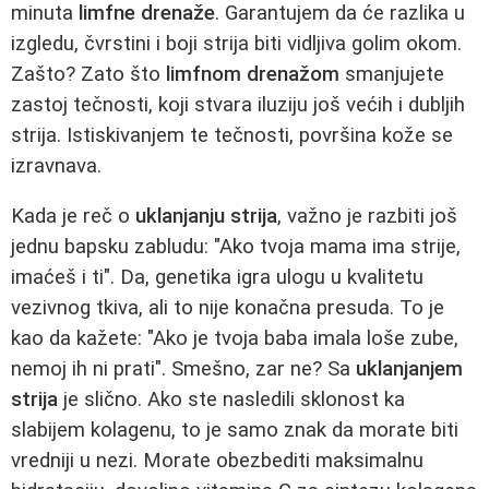
minuta
limfne drenaže
. Garantujem da će razlika u
izgledu, čvrstini i boji strija biti vidljiva golim okom.
Zašto? Zato što
limfnom drenažom
smanjujete
zastoj tečnosti, koji stvara iluziju još većih i dubljih
strija. Istiskivanjem te tečnosti, površina kože se
izravnava.
Kada je reč o
uklanjanju strija
, važno je razbiti još
jednu bapsku zabludu: "Ako tvoja mama ima strije,
imaćeš i ti". Da, genetika igra ulogu u kvalitetu
vezivnog tkiva, ali to nije konačna presuda. To je
kao da kažete: "Ako je tvoja baba imala loše zube,
nemoj ih ni prati". Smešno, zar ne? Sa
uklanjanjem
strija
je slično. Ako ste nasledili sklonost ka
slabijem kolagenu, to je samo znak da morate biti
vredniji u nezi. Morate obezbediti maksimalnu