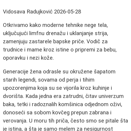
Vidosava Radujković
2026-05-28
Otkrivamo kako moderne tehnike nege tela,
uključujući limfnu drenažu i uklanjanje strija,
zamenjuju zastarele bapske priče. Vodič za
trudnice i mame kroz istine o pripremi za bebu,
oporavku i nezi kože.
Generacije žena odrasle su okružene šapatom
starih legendi, sovama od perja i tihim
upozorenjima koja su se vijorila kroz kuhinje i
dvorišta. Kada jedna era zatrudni, čitav univerzum
baka, tetki i radoznalih komšinica odjednom oživi,
donoseći sa sobom kovčeg prepun zabrana i
verovanja. U moru tih priča, često smo se pitale šta
je istina, a šta je samo melem za nesigurnost