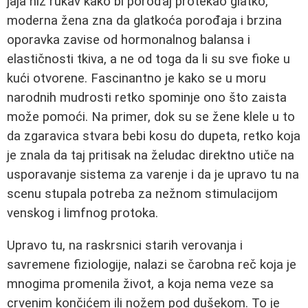
jaja niz rukav kako bi porođaj protekao glatko,
moderna žena zna da glatkoća porođaja i brzina
oporavka zavise od hormonalnog balansa i
elastičnosti tkiva, a ne od toga da li su sve fioke u
kući otvorene. Fascinantno je kako se u moru
narodnih mudrosti retko spominje ono što zaista
može pomoći. Na primer, dok su se žene klele u to
da zgaravica stvara bebi kosu do dupeta, retko koja
je znala da taj pritisak na želudac direktno utiče na
usporavanje sistema za varenje i da je upravo tu na
scenu stupala potreba za nežnom stimulacijom
venskog i limfnog protoka.
Upravo tu, na raskrsnici starih verovanja i
savremene fiziologije, nalazi se čarobna reč koja je
mnogima promenila život, a koja nema veze sa
crvenim končićem ili nožem pod dušekom. To je