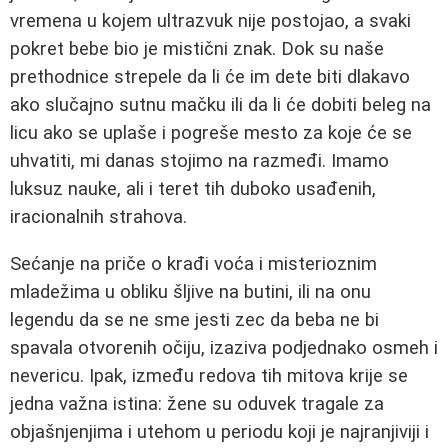
vremena u kojem ultrazvuk nije postojao, a svaki
pokret bebe bio je mistični znak. Dok su naše
prethodnice strepele da li će im dete biti dlakavo
ako slučajno sutnu mačku ili da li će dobiti beleg na
licu ako se uplaše i pogreše mesto za koje će se
uhvatiti, mi danas stojimo na razmeđi. Imamo
luksuz nauke, ali i teret tih duboko usađenih,
iracionalnih strahova.
Sećanje na priče o krađi voća i misterioznim
mladežima u obliku šljive na butini, ili na onu
legendu da se ne sme jesti zec da beba ne bi
spavala otvorenih očiju, izaziva podjednako osmeh i
nevericu. Ipak, između redova tih mitova krije se
jedna važna istina: žene su oduvek tragale za
objašnjenjima i utehom u periodu koji je najranjiviji i