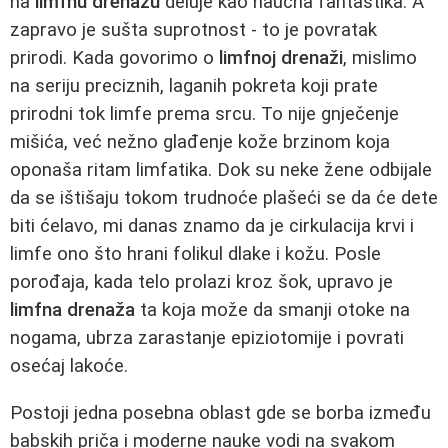
na
limfnu drenažu
deluje kao naučna fantastika. A
zapravo je sušta suprotnost - to je povratak
prirodi. Kada govorimo o
limfnoj drenaži
, mislimo
na seriju preciznih, laganih pokreta koji prate
prirodni tok limfe prema srcu. To nije gnječenje
mišića, već nežno glađenje kože brzinom koja
oponaša ritam limfatika. Dok su neke žene odbijale
da se ištišaju tokom trudnoće plašeći se da će dete
biti ćelavo, mi danas znamo da je cirkulacija krvi i
limfe ono što hrani folikul dlake i kožu. Posle
porođaja, kada telo prolazi kroz šok, upravo je
limfna drenaža
ta koja može da smanji otoke na
nogama, ubrza zarastanje epiziotomije i povrati
osećaj lakoće.
Postoji jedna posebna oblast gde se borba između
babskih priča i moderne nauke vodi na svakom