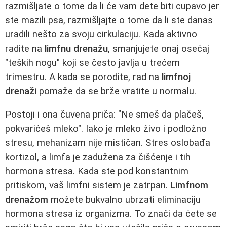
razmišljate o tome da li će vam dete biti cupavo jer
ste mazili psa, razmišljajte o tome da li ste danas
uradili nešto za svoju cirkulaciju. Kada aktivno
radite na
limfnu drenažu
, smanjujete onaj osećaj
"teških nogu" koji se često javlja u trećem
trimestru. A kada se porodite, rad na
limfnoj
drenaži
pomaže da se brže vratite u normalu.
Postoji i ona čuvena priča: "Ne smeš da plačeš,
pokvarićeš mleko". Iako je mleko živo i podložno
stresu, mehanizam nije mističan. Stres oslobađa
kortizol, a limfa je zadužena za čišćenje i tih
hormona stresa. Kada ste pod konstantnim
pritiskom, vaš limfni sistem je zatrpan.
Limfnom
drenažom
možete bukvalno ubrzati eliminaciju
hormona stresa iz organizma. To znači da ćete se