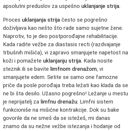
apsolutni preduslov za uspešno
uklanjanje strija
.
Proces
uklanjanja strija
često se pogrešno
doživljava kao nešto što rade samo sujetne žene.
Naprotiv, to je deo postporođajne rehabilitacije.
Kada radite vežbe za diastasis recti (razdvajanje
trbušnih mišića), vi zapravo smanjujete napetost na
koži i pomažete
uklanjanju strija
. Kada nosite
steznik ili se bavite
limfnom drenažom
, vi
smanjujete edem. Setite se samo one famozne
priče da posle porođaja treba ležati kao klada da se
ne bi šta desilo. Užasno pogrešno! Ležanje u mestu
je neprijatelj za
limfnu drenažu
. Limfni sistem
funkcioniše na mišićne kontrakcije. Dok su bake
govorile da ne smeš da se istežeš, mi danas
znamo da su nežne vežbe istezanja i hodanje od