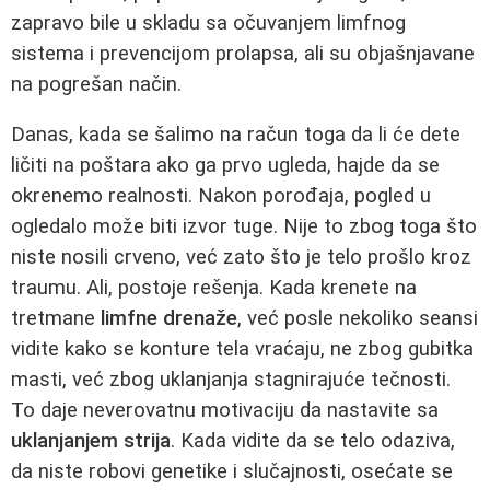
zapravo bile u skladu sa očuvanjem limfnog
sistema i prevencijom prolapsa, ali su objašnjavane
na pogrešan način.
Danas, kada se šalimo na račun toga da li će dete
ličiti na poštara ako ga prvo ugleda, hajde da se
okrenemo realnosti. Nakon porođaja, pogled u
ogledalo može biti izvor tuge. Nije to zbog toga što
niste nosili crveno, već zato što je telo prošlo kroz
traumu. Ali, postoje rešenja. Kada krenete na
tretmane
limfne drenaže
, već posle nekoliko seansi
vidite kako se konture tela vraćaju, ne zbog gubitka
masti, već zbog uklanjanja stagnirajuće tečnosti.
To daje neverovatnu motivaciju da nastavite sa
uklanjanjem strija
. Kada vidite da se telo odaziva,
da niste robovi genetike i slučajnosti, osećate se