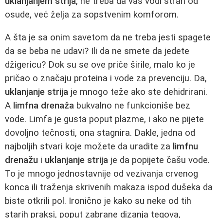
uklanjanjem strija
, ne treba da vas vodi strah od
osude, već želja za sopstvenim komforom.
A šta je sa onim savetom da ne treba jesti spagete
da se beba ne udavi? Ili da ne smete da jedete
džigericu? Dok su se ove priče širile, malo ko je
pričao o značaju proteina i vode za prevenciju. Da,
uklanjanje strija
je mnogo teže ako ste dehidrirani.
A
limfna drenaža
bukvalno ne funkcioniše bez
vode. Limfa je gusta poput plazme, i ako ne pijete
dovoljno tečnosti, ona stagnira. Dakle, jedna od
najboljih stvari koje možete da uradite za
limfnu
drenažu
i
uklanjanje strija
je da popijete čašu vode.
To je mnogo jednostavnije od vezivanja crvenog
konca ili traženja skrivenih makaza ispod dušeka da
biste otkrili pol. Ironično je kako su neke od tih
starih praksi, poput zabrane dizanja tegova,