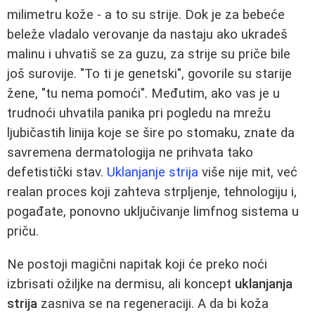
milimetru kože - a to su strije. Dok je za bebeće
beleže vladalo verovanje da nastaju ako ukradeš
malinu i uhvatiš se za guzu, za strije su priče bile
još surovije. "To ti je genetski", govorile su starije
žene, "tu nema pomoći". Međutim, ako vas je u
trudnoći uhvatila panika pri pogledu na mrežu
ljubičastih linija koje se šire po stomaku, znate da
savremena dermatologija ne prihvata tako
defetistički stav.
Uklanjanje strija
više nije mit, već
realan proces koji zahteva strpljenje, tehnologiju i,
pogađate, ponovno uključivanje limfnog sistema u
priču.
Ne postoji magični napitak koji će preko noći
izbrisati ožiljke na dermisu, ali koncept
uklanjanja
strija
zasniva se na regeneraciji. A da bi koža