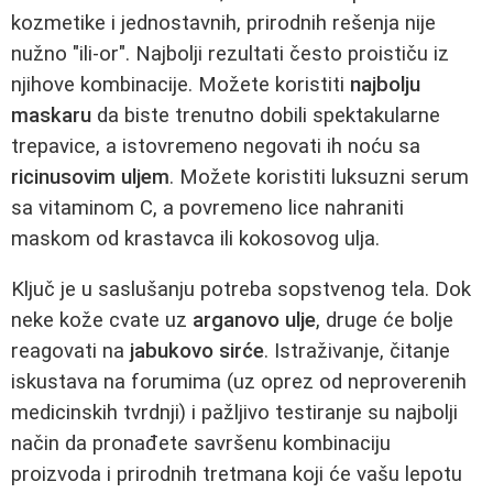
kozmetike i jednostavnih, prirodnih rešenja nije
nužno "ili-or". Najbolji rezultati često proističu iz
njihove kombinacije. Možete koristiti
najbolju
maskaru
da biste trenutno dobili spektakularne
trepavice, a istovremeno negovati ih noću sa
ricinusovim uljem
. Možete koristiti luksuzni serum
sa vitaminom C, a povremeno lice nahraniti
maskom od krastavca ili kokosovog ulja.
Ključ je u saslušanju potreba sopstvenog tela. Dok
neke kože cvate uz
arganovo ulje
, druge će bolje
reagovati na
jabukovo sirće
. Istraživanje, čitanje
iskustava na forumima (uz oprez od neproverenih
medicinskih tvrdnji) i pažljivo testiranje su najbolji
način da pronađete savršenu kombinaciju
proizvoda i prirodnih tretmana koji će vašu lepotu