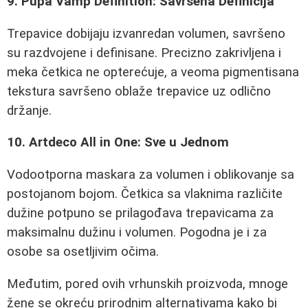
9. Pupa Vamp Definition: Savršena Definicija
Trepavice dobijaju izvanredan volumen, savršeno
su razdvojene i definisane. Precizno zakrivljena i
meka četkica ne opterećuje, a veoma pigmentisana
tekstura savršeno oblaže trepavice uz odlično
držanje.
10. Artdeco All in One: Sve u Jednom
Vodootporna maskara za volumen i oblikovanje sa
postojanom bojom. Četkica sa vlaknima različite
dužine potpuno se prilagođava trepavicama za
maksimalnu dužinu i volumen. Pogodna je i za
osobe sa osetljivim očima.
Međutim, pored ovih vrhunskih proizvoda, mnoge
žene se okreću prirodnim alternativama kako bi