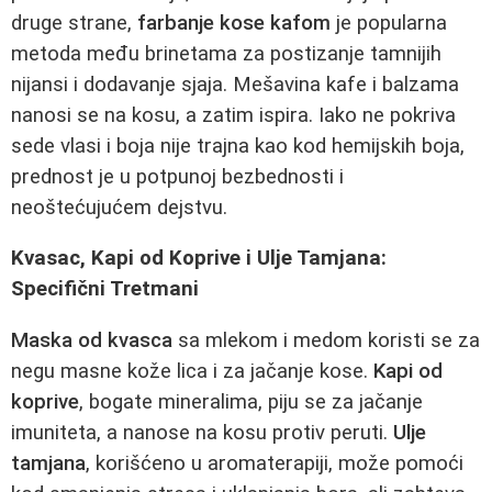
druge strane,
farbanje kose kafom
je popularna
metoda među brinetama za postizanje tamnijih
nijansi i dodavanje sjaja. Mešavina kafe i balzama
nanosi se na kosu, a zatim ispira. Iako ne pokriva
sede vlasi i boja nije trajna kao kod hemijskih boja,
prednost je u potpunoj bezbednosti i
neoštećujućem dejstvu.
Kvasac, Kapi od Koprive i Ulje Tamjana:
Specifični Tretmani
Maska od kvasca
sa mlekom i medom koristi se za
negu masne kože lica i za jačanje kose.
Kapi od
koprive
, bogate mineralima, piju se za jačanje
imuniteta, a nanose na kosu protiv peruti.
Ulje
tamjana
, korišćeno u aromaterapiji, može pomoći