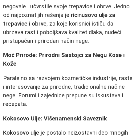
negovale i učvrstile svoje trepavice i obrve. Jedno
od najpoznatijih rešenja je
ricinusovo ulje za
trepavice i obrve
, za koje korisnici ističu da
ubrzava rast i poboljšava kvalitet dlaka, nudeći
pristupačan i prirodan način nege.
Moć Prirode: Prirodni Sastojci za Negu Kose i
Kože
Paralelno sa razvojem kozmetičke industrije, raste
i interesovanje za prirodne, tradicionalne načine
nege. Forumi i zajednice prepune su iskustava i
recepata.
Kokosovo Ulje: Višenamenski Saveznik
Kokosovo ulje
je postalo neizostavni deo mnogih