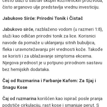
često ulazi u sastav skupih kozmetičkih proizvoda,
čisto arganovo ulje predstavlja vrednu investiciju.
Jabukovo Sirće: Prirodni Tonik i Čistač
Jabukovo sirće
, razblaženo vodom (u razmeri 1:8),
služi kao odličan prirodni tonik za lice. Korisnici
navode da pomaže u uklanjanju sitnih bubuljica,
fleka i uravnotežavanju pH vrednosti kože. Takođe
se koristi i za ublažavanje simptoma ekcema.
Njegova prednost je u potpuno prirodnom sastavu
bez hemijskih dodataka.
Čaj od Ruzmarina i Farbanje Kafom: Za Sjaj i
Snagu Kose
Čaj od ruzmarina
korišćen kao ispirač posle pranja
podstiče cirkulaciju, rast kose i smanjuje perut. S