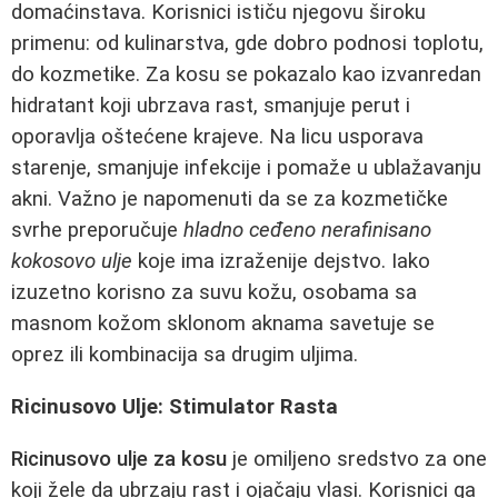
domaćinstava. Korisnici ističu njegovu široku
primenu: od kulinarstva, gde dobro podnosi toplotu,
do kozmetike. Za kosu se pokazalo kao izvanredan
hidratant koji ubrzava rast, smanjuje perut i
oporavlja oštećene krajeve. Na licu usporava
starenje, smanjuje infekcije i pomaže u ublažavanju
akni. Važno je napomenuti da se za kozmetičke
svrhe preporučuje
hladno ceđeno nerafinisano
kokosovo ulje
koje ima izraženije dejstvo. Iako
izuzetno korisno za suvu kožu, osobama sa
masnom kožom sklonom aknama savetuje se
oprez ili kombinacija sa drugim uljima.
Ricinusovo Ulje: Stimulator Rasta
Ricinusovo ulje za kosu
je omiljeno sredstvo za one
koji žele da ubrzaju rast i ojačaju vlasi. Korisnici ga