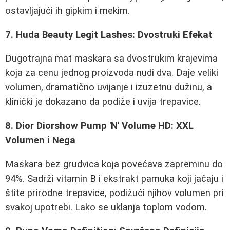
ostavljajući ih gipkim i mekim.
7. Huda Beauty Legit Lashes: Dvostruki Efekat
Dugotrajna mat maskara sa dvostrukim krajevima
koja za cenu jednog proizvoda nudi dva. Daje veliki
volumen, dramatično uvijanje i izuzetnu dužinu, a
klinički je dokazano da podiže i uvija trepavice.
8. Dior Diorshow Pump 'N' Volume HD: XXL
Volumen i Nega
Maskara bez grudvica koja povećava zapreminu do
94%. Sadrži vitamin B i ekstrakt pamuka koji jačaju i
štite prirodne trepavice, podižući njihov volumen pri
svakoj upotrebi. Lako se uklanja toplom vodom.