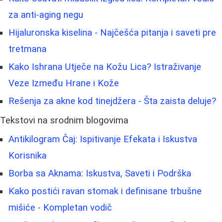
za anti-aging negu
Hijaluronska kiselina - Najčešća pitanja i saveti pre
tretmana
Kako Ishrana Utječe na Kožu Lica? Istraživanje
Veze Između Hrane i Kože
Rešenja za akne kod tinejdžera - Šta zaista deluje?
Tekstovi na srodnim blogovima
Antikilogram Čaj: Ispitivanje Efekata i Iskustva
Korisnika
Borba sa Aknama: Iskustva, Saveti i Podrška
Kako postići ravan stomak i definisane trbušne
mišiće - Kompletan vodič