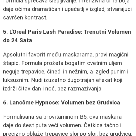
formula sprečava slepljivanje. Intenzivna crna boja
daje očima dramatičan i upečatljiv izgled, stvarajući
savršen kontrast.
5. L'Oreal Paris Lash Paradise: Trenutni Volumen
do 24 Sata
Apsolutni favorit među maskarama, pravi magični
štapić. Formula prožeta bogatim cvetnim uljem
neguje trepavice, čineći ih nežnim, a izgled punim i
luksuznim. Nudi izuzetno dugotrajan efekat koji
izdrži čitav dan i noć, bez razmazivanja.
6. Lancôme Hypnose: Volumen bez Grudvica
Formulisana sa provitaminom B5, ova maskara
daje do šest puta veći volumen. Četkica tačno i
precizno oblaže trepavice sloj po sloj, bez grudvica,