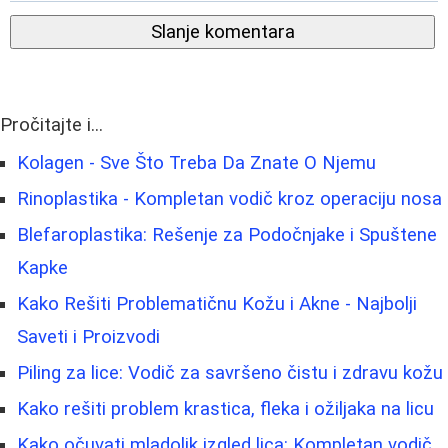
Slanje komentara
Pročitajte i...
Kolagen - Sve Što Treba Da Znate O Njemu
Rinoplastika - Kompletan vodič kroz operaciju nosa
Blefaroplastika: Rešenje za Podočnjake i Spuštene
Kapke
Kako Rešiti Problematičnu Kožu i Akne - Najbolji
Saveti i Proizvodi
Piling za lice: Vodič za savršeno čistu i zdravu kožu
Kako rešiti problem krastica, fleka i ožiljaka na licu
Kako očuvati mladolik izgled lica: Kompletan vodič