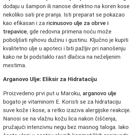
dodaju u šampon ili nanose direktno na koren kose
nekoliko sati pre pranja. Isti preparat se pokazao
kao efikasan i za
ricinusovo ulje za obrve i
trepavice
, gde redovna primena noću može
poboljšati njihovu dužinu i gustinu. Ključno je kupiti
kvalitetno ulje u apoteci i biti pažljiv pri nanošenju
kako ne bi podstaklo rast dlačica na neželjenim
mestima.
Arganovo Ulje: Eliksir za Hidrataciju
Proizvedeno prvi put u Maroku,
arganovo ulje
bogato je vitaminom E. Koristi se za hidrataciju
suve kože i kose, a retko izaziva alergijske reakcije.
Nanosi se na vlažnu kožu lica nakon čišćenja,
pružajući intenzivnu negu bez masnog taloga. Iako