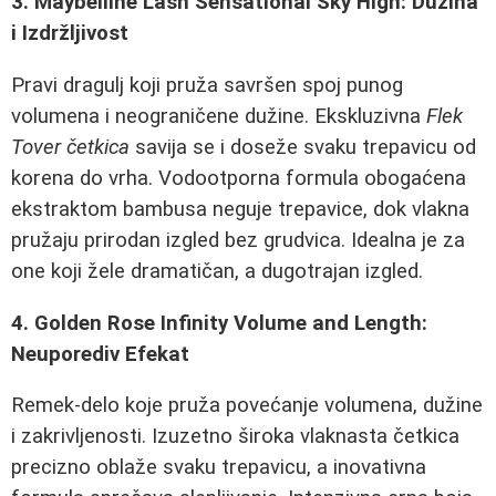
3. Maybelline Lash Sensational Sky High: Dužina
i Izdržljivost
Pravi dragulj koji pruža savršen spoj punog
volumena i neograničene dužine. Ekskluzivna
Flek
Tover četkica
savija se i doseže svaku trepavicu od
korena do vrha. Vodootporna formula obogaćena
ekstraktom bambusa neguje trepavice, dok vlakna
pružaju prirodan izgled bez grudvica. Idealna je za
one koji žele dramatičan, a dugotrajan izgled.
4. Golden Rose Infinity Volume and Length:
Neuporediv Efekat
Remek-delo koje pruža povećanje volumena, dužine
i zakrivljenosti. Izuzetno široka vlaknasta četkica
precizno oblaže svaku trepavicu, a inovativna