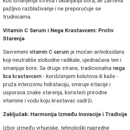
kod smanjenja stresa i uklanjanja bora, ali zahteva
pažljivo razblaživanje i ne preporučuje se
trudnicama.
Vitamin C Serum i Nega Krastavcem: Protiv
Starenja
Savremeni
vitamin C serum
je moćan antioksidans
koji neutrališe slobodne radikale, ujednačava ten i
smanjuje bore. Sa druge strane, tradicionalna
nega
lica krastavcem
- korišćenjem kolutova ili kaše -
pruža intenzivnu hidrataciju, smiruje iritacije i
usporava znake starenja, koristeći prirodne
vitamine i vodu koju krastavac sadrži.
Zaključak: Harmonija Između Inovacije i Tradicije
Izbor između vrhunske, tehnološki napredne