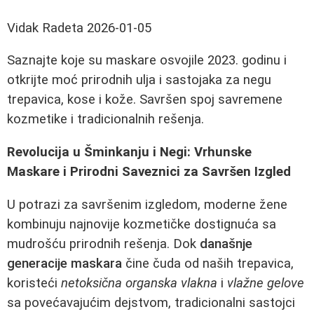
Vidak Radeta
2026-01-05
Saznajte koje su maskare osvojile 2023. godinu i
otkrijte moć prirodnih ulja i sastojaka za negu
trepavica, kose i kože. Savršen spoj savremene
kozmetike i tradicionalnih rešenja.
Revolucija u Šminkanju i Negi: Vrhunske
Maskare i Prirodni Saveznici za Savršen Izgled
U potrazi za savršenim izgledom, moderne žene
kombinuju najnovije kozmetičke dostignuća sa
mudrošću prirodnih rešenja. Dok
današnje
generacije maskara
čine čuda od naših trepavica,
koristeći
netoksična organska vlakna
i
vlažne gelove
sa povećavajućim dejstvom, tradicionalni sastojci