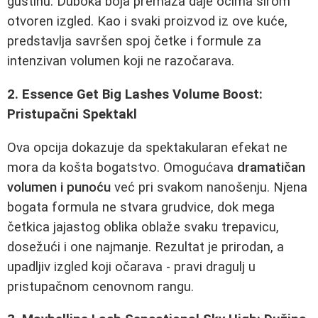
gustinu. Duboka boja premaza daje očima širom
otvoren izgled. Kao i svaki proizvod iz ove kuće,
predstavlja savršen spoj četke i formule za
intenzivan volumen koji ne razočarava.
2. Essence Get Big Lashes Volume Boost:
Pristupačni Spektakl
Ova opcija dokazuje da spektakularan efekat ne
mora da košta bogatstvo. Omogućava
dramatičan
volumen i punoću
već pri svakom nanošenju. Njena
bogata formula ne stvara grudvice, dok mega
četkica jajastog oblika oblaže svaku trepavicu,
dosežući i one najmanje. Rezultat je prirodan, a
upadljiv izgled koji očarava - pravi dragulj u
pristupačnom cenovnom rangu.