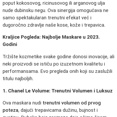
poput kokosovog, ricinusovog ili arganovog ulja
nude dubinsku negu. Ova sinergija omogućava ne
samo spektakularan trenutni efekat već i
dugoročno zdravlje naše kose, kože i trepavica.
Kraljice Pogleda: Najbolje Maskare u 2023.
Godini
Tržište kozmetike svake godine donosi inovacije, ali
neki proizvodi se ističu po izuzetnom kvalitetu i
performansama. Evo pregleda onih koji su zaslužili
titulu najboljih.
1. Chanel Le Volume: Trenutni Volumen i Luksuz
Ova maskara nudi
trenutni volumen od prvog
poteza
, dajući trepavicama dužinu, bujnost i