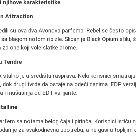
i njihove karakteristike
on Attraction
edili su ova dva Avonova parfema. Rebel se često opisu
sa blagom notom ribizle. Sličan je Black Opium stilu, š
za one koji vole slatke arome.
u Tendre
 stalno je u središtu rasprava. Neki korisnici smatraju
, dok drugi tvrde da ostaje na odeći danima. EDP verzi
ja i mušusnija od EDT varijante.
talline
arfem sa notama belog čaja i pirinča. Korisnici ističu 
odan je za svakodnevnu upotrebu, a ne gusi u toplijim 