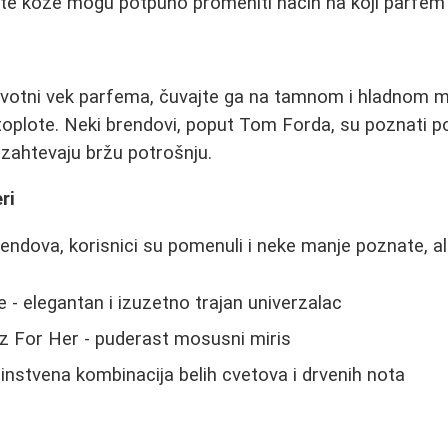
ičite kože mogu potpuno promeniti način na koji parfem 
životni vek parfema, čuvajte ga na tamnom i hladnom m
 toplote. Neki brendovi, poput Tom Forda, su poznati po
zahtevaju bržu potrošnju.
ri
endova, korisnici su pomenuli i neke manje poznate, a
- elegantan i izuzetno trajan univerzalac
z For Her - puderast mosusni miris
dinstvena kombinacija belih cvetova i drvenih nota