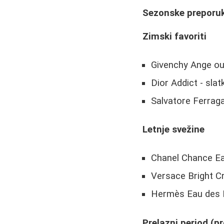
Sezonske preporu
Zimski favoriti
Givenchy Ange ou 
Dior Addict - slat
Salvatore Ferrag
Letnje svežine
Chanel Chance Eau
Versace Bright Cr
Hermès Eau des Me
Prelazni period (p