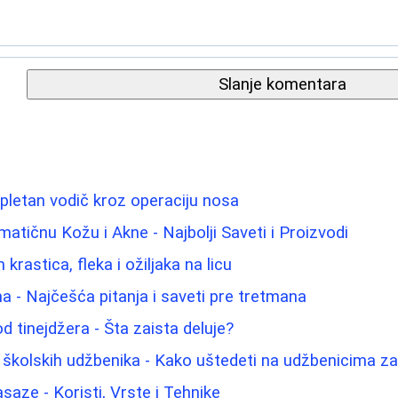
Slanje komentara
pletan vodič kroz operaciju nosa
atičnu Kožu i Akne - Najbolji Saveti i Proizvodi
krastica, fleka i ožiljaka na licu
na - Najčešća pitanja i saveti pre tretmana
d tinejdžera - Šta zaista deluje?
 školskih udžbenika - Kako uštedeti na udžbenicima z
aze - Koristi, Vrste i Tehnike