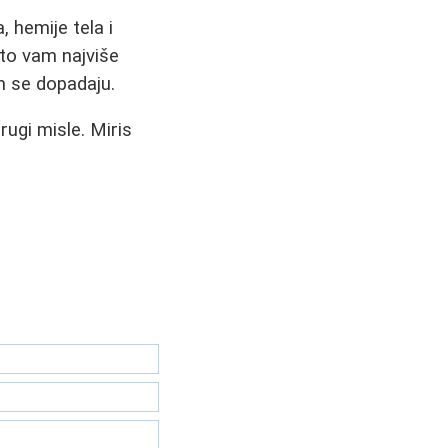
, hemije tela i
što vam najviše
m se dopadaju.
rugi misle. Miris