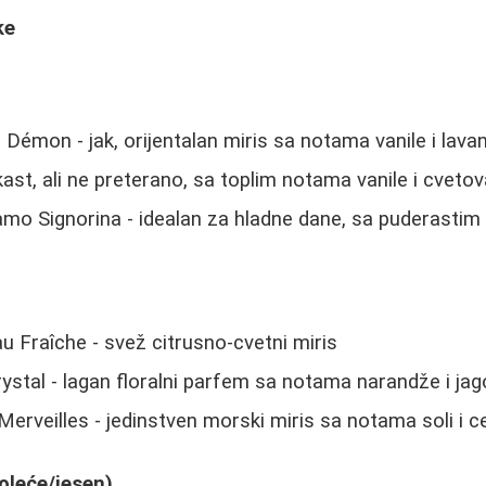
ke
Démon - jak, orijentalan miris sa notama vanile i lava
kast, ali ne preterano, sa toplim notama vanile i cveto
amo Signorina - idealan za hladne dane, sa puderasti
 Fraîche - svež citrusno-cvetni miris
ystal - lagan floralni parfem sa notama narandže i ja
rveilles - jedinstven morski miris sa notama soli i c
roleće/jesen)