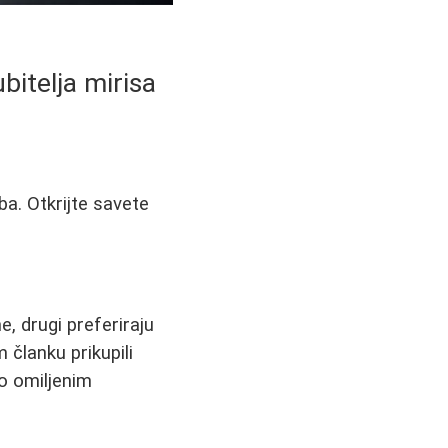
bitelja mirisa
ba. Otkrijte savete
, drugi preferiraju
 članku prikupili
 o omiljenim