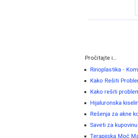
Pročitajte i...
Rinoplastika - Kom
Kako Rešiti Problem
Kako rešiti problem 
Hijaluronska kiseli
Rešenja za akne ko
Saveti za kupovinu
Terapijska Moć Mas