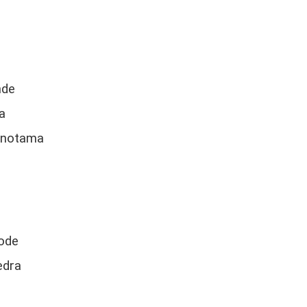
nde
va
m notama
gode
edra