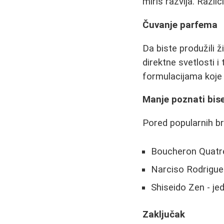
miris razvija. Razl
Čuvanje parfema
Da biste produžili 
direktne svetlosti i
formulacijama koje 
Manje poznati bise
Pored popularnih br
Boucheron Quatre 
Narciso Rodrigue
Shiseido Zen - je
Zaključak