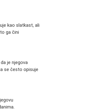
je kao slatkast, ali
to ga čini
 da je njegova
ja se često opisuje
njegovu
danima.