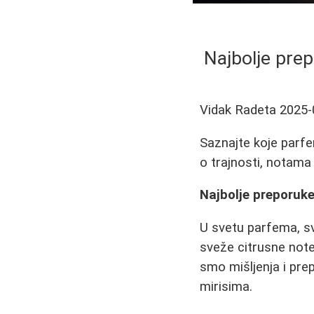
Najbolje prep
Vidak Radeta
2025-
Saznajte koje parfem
o trajnosti, notama
Najbolje preporuke 
U svetu parfema, sva
sveže citrusne note,
smo mišljenja i prep
mirisima.