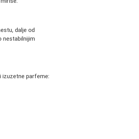
miriše.
estu, dalje od
 nestabilnijim
li izuzetne parfeme: