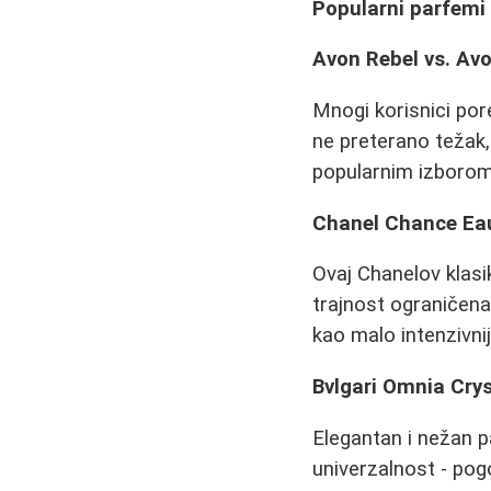
Popularni parfemi 
Avon Rebel vs. Av
Mnogi korisnici por
ne preterano težak, 
popularnim izborom 
Chanel Chance Ea
Ovaj Chanelov klasik
trajnost ograničena
kao malo intenzivni
Bvlgari Omnia Crys
Elegantan i nežan p
univerzalnost - pog