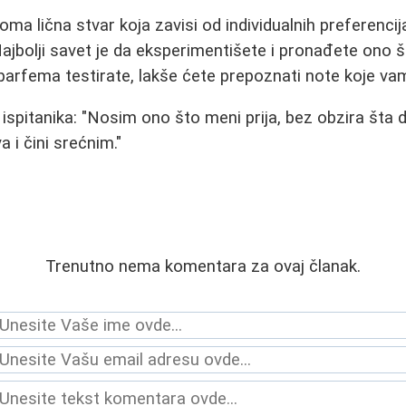
ma lična stvar koja zavisi od individualnih preferencija
 Najbolji savet je da eksperimentišete i pronađete ono 
parfema testirate, lakše ćete prepoznati note koje va
ispitanika: "Nosim ono što meni prija, bez obzira šta d
a i čini srećnim."
Trenutno nema komentara za ovaj članak.