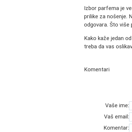
Izbor parfema je veo
prilike za nošenje.
odgovara. Što više 
Kako kaže jedan od 
treba da vas oslikav
Komentari
Vaše ime:
Vaš email:
Komentar: