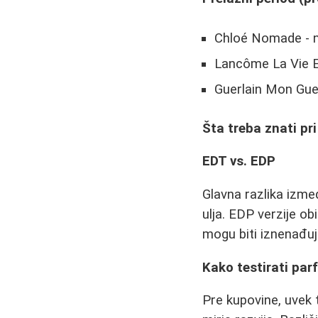
Chloé Nomade - ne
Lancôme La Vie Es
Guerlain Mon Guer
Šta treba znati pr
EDT vs. EDP
Glavna razlika izme
ulja. EDP verzije obi
mogu biti iznenađuju
Kako testirati pa
Pre kupovine, uvek 