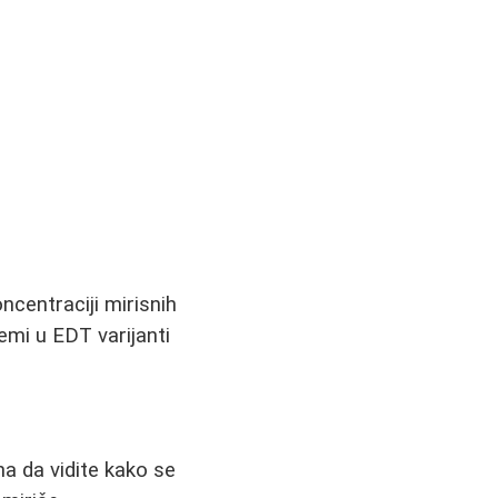
ncentraciji mirisnih
rfemi u EDT varijanti
a da vidite kako se