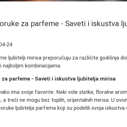
oruke za parfeme - Saveti i iskustva lju
04-24
e ljubitelji mirisa preporučuju za različita godišnja do
 i najboljim kombinacijama.
za parfeme - Saveti i iskustva ljubitelja mirisa
ko ima svoje favorite. Neki vole slatke, floralne arome
 a treći ne mogu bez toplih, orijentalnih mirisa. U ovom
oruke ljubitelja parfema koji su podelili svoja iskustva