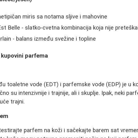
tipičan miris sa notama sljive i mahovine
t Belle - slatko-cvetna kombinacija koja nije preteška
lain - balans između svežine i topline
i kupovini parfema
đu toaletne vode (EDT) i parfemske vode (EDP) je u ko
čno su intenzivnije i trajnije, ali i skuplje. Ipak, neki pa
će trajni.
rfem
testirajte parfem na koži i sačekajte barem sat vremen