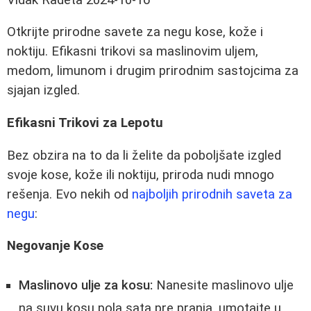
Otkrijte prirodne savete za negu kose, kože i
noktiju. Efikasni trikovi sa maslinovim uljem,
medom, limunom i drugim prirodnim sastojcima za
sjajan izgled.
Efikasni Trikovi za Lepotu
Bez obzira na to da li želite da poboljšate izgled
svoje kose, kože ili noktiju, priroda nudi mnogo
rešenja. Evo nekih od
najboljih prirodnih saveta za
negu
:
Negovanje Kose
Maslinovo ulje za kosu:
Nanesite maslinovo ulje
na suvu kosu pola sata pre pranja, umotajte u