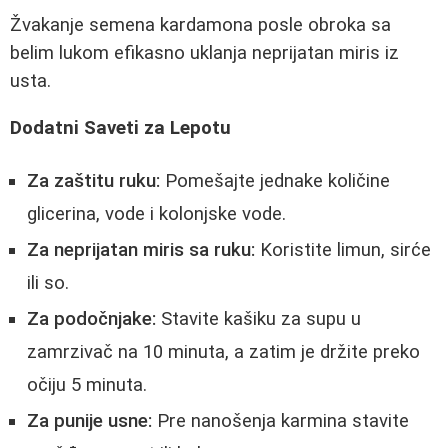
Žvakanje semena kardamona posle obroka sa
belim lukom efikasno uklanja neprijatan miris iz
usta.
Dodatni Saveti za Lepotu
Za zaštitu ruku:
Pomešajte jednake količine
glicerina, vode i kolonjske vode.
Za neprijatan miris sa ruku:
Koristite limun, sirće
ili so.
Za podočnjake:
Stavite kašiku za supu u
zamrzivač na 10 minuta, a zatim je držite preko
očiju 5 minuta.
Za punije usne:
Pre nanošenja karmina stavite