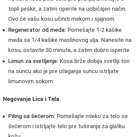
topli peškir, a zatim operite na uobičajen način.
Ovo će vašu kosu učiniti mekom i sjajnom.
Regenerator od meda:
Pomešajte 1-2 kašike
meda sa 1/4 kašike maslinovog ulja. Nanesite na
kosu, ostavite 30 minuta, a zatim dobro isperite.
Limun za svetljenje:
Kosa brže dobija svetliji ton
na suncu ako je pre izlaganja suncu istrljate
limunovim sokom.
Negovanje Lica i Tela
Piling sa šećerom:
Pomešajte mleko za telo sa
šećerom i istrljajte telo pre tuširanja za glatku
kožu.