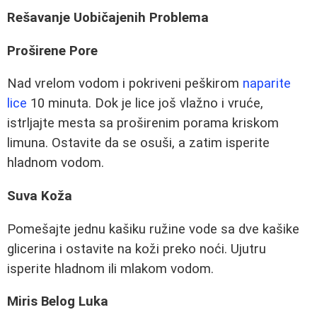
Rešavanje Uobičajenih Problema
Proširene Pore
Nad vrelom vodom i pokriveni peškirom
naparite
lice
10 minuta. Dok je lice još vlažno i vruće,
istrljajte mesta sa proširenim porama kriskom
limuna. Ostavite da se osuši, a zatim isperite
hladnom vodom.
Suva Koža
Pomešajte jednu kašiku ružine vode sa dve kašike
glicerina i ostavite na koži preko noći. Ujutru
isperite hladnom ili mlakom vodom.
Miris Belog Luka