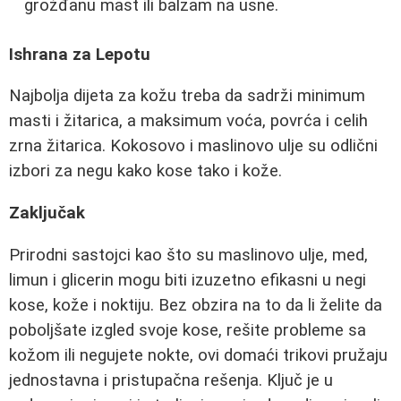
grožđanu mast ili balzam na usne.
Ishrana za Lepotu
Najbolja dijeta za kožu treba da sadrži minimum
masti i žitarica, a maksimum voća, povrća i celih
zrna žitarica. Kokosovo i maslinovo ulje su odlični
izbori za negu kako kose tako i kože.
Zaključak
Prirodni sastojci kao što su maslinovo ulje, med,
limun i glicerin mogu biti izuzetno efikasni u negi
kose, kože i noktiju. Bez obzira na to da li želite da
poboljšate izgled svoje kose, rešite probleme sa
kožom ili negujete nokte, ovi domaći trikovi pružaju
jednostavna i pristupačna rešenja. Ključ je u