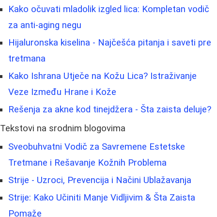
Kako očuvati mladolik izgled lica: Kompletan vodič
za anti-aging negu
Hijaluronska kiselina - Najčešća pitanja i saveti pre
tretmana
Kako Ishrana Utječe na Kožu Lica? Istraživanje
Veze Između Hrane i Kože
Rešenja za akne kod tinejdžera - Šta zaista deluje?
Tekstovi na srodnim blogovima
Sveobuhvatni Vodič za Savremene Estetske
Tretmane i Rešavanje Kožnih Problema
Strije - Uzroci, Prevencija i Načini Ublažavanja
Strije: Kako Učiniti Manje Vidljivim & Šta Zaista
Pomaže