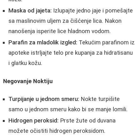
Maska od jajeta:
Izlupajte jedno jaje i pomešajte
sa maslinovim uljem za čišćenje lica. Nakon
nanošenja isperite lice hladnom vodom.
Parafin za mladolik izgled:
Tekućim parafinom iz
apoteke istrljajte telo pre kupanja za hidratisanu
i glatku kožu.
Negovanje Noktiju
Turpijanje u jednom smeru:
Nokte turpišite
samo u jednom smeru kako bi se manje lomili.
Hidrogen peroksid:
Prste žute od duvana
možete očistiti hidrogen peroksidom.