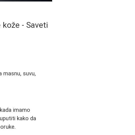
e kože - Saveti
za masnu, suvu,
o kada imamo
uputiti kako da
poruke.