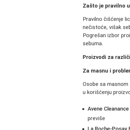
Zašto je pravilno 
Pravilno čišćenje l
nečistoće, višak seb
Pogrešan izbor proi
sebuma.
Proizvodi za različ
Za masnu i probl
Osobe sa masnom ko
u korišćenju proizvo
Avene Cleanance 
previše
La Roche-Posay E