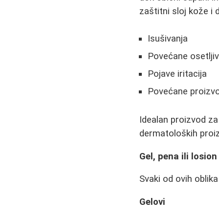
zaštitni sloj kože i 
Isušivanja
Povećane osetljiv
Pojave iritacija
Povećane proizvo
Idealan proizvod za
dermatoloških proi
Gel, pena ili losion
Svaki od ovih oblika
Gelovi