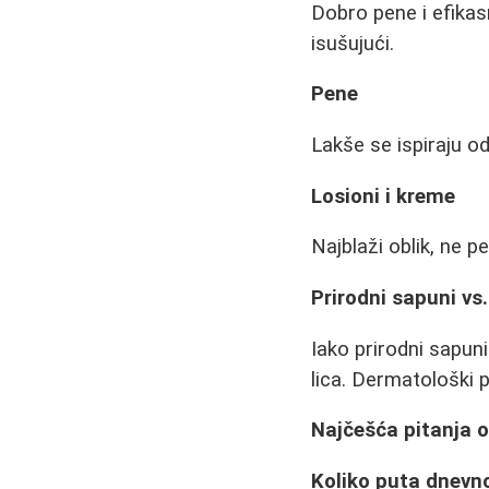
Dobro pene i efikas
isušujući.
Pene
Lakše se ispiraju o
Losioni i kreme
Najblaži oblik, ne p
Prirodni sapuni vs
Iako prirodni sapuni
lica. Dermatološki 
Najčešća pitanja o
Koliko puta dnevno