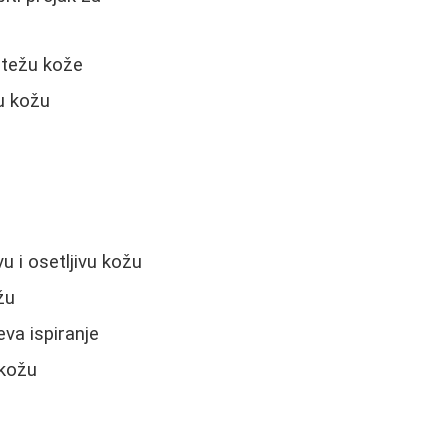
notežu kože
u kožu
u i osetljivu kožu
žu
eva ispiranje
 kožu