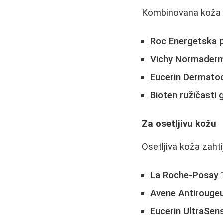
Kombinovana koža z
Roc Energetska 
Vichy Normaderm
Eucerin Dermatoc
Bioten ružičasti g
Za osetljivu kožu
Osetljiva koža zaht
La Roche-Posay T
Avene Antirougeu
Eucerin UltraSens