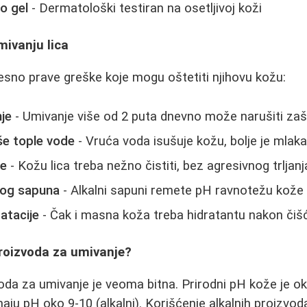
o gel
- Dermatološki testiran na osetljivoj koži
mivanju lica
no prave greške koje mogu oštetiti njihovu kožu:
je
- Umivanje više od 2 puta dnevno može narušiti zašt
še tople vode
- Vruća voda isušuje kožu, bolje je mlak
je
- Kožu lica treba nežno čistiti, bez agresivnog trljanj
nog sapuna
- Alkalni sapuni remete pH ravnotežu kože
atacije
- Čak i masna koža treba hidratantu nakon čiš
proizvoda za umivanje?
da za umivanje je veoma bitna. Prirodni pH kože je oko
maju pH oko 9-10 (alkalni). Korišćenje alkalnih proizvo