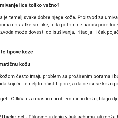
umivanje lica toliko važno?
ica je temelj svake dobre njege kože. Proizvod za umiva
uma i ostatke šminke, a da pritom ne naruši prirodni za
zvoda može dovesti do isušivanja, iritacija ili čak poj
ite tipove kože
ematičnu kožu
žom često imaju problem sa proširenim porama i bub
da koji će temeljito očistiti pore, a da ne isuše kožu p
gel
- Odličan za masnu i problematičnu kožu, blago djel
ffaclar gel
- Efikasno uklanja višak sebuma, ali može b