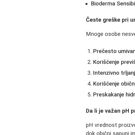
Bioderma Sensibi
Česte greške pri u
Mnoge osobe nesves
Prečesto umivan
Korišćenje previ
Intenzivno trljan
Korišćenje obič
Preskakanje hidr
Da li je važan pH 
pH vrednost proizvo
dok obični sapuni i