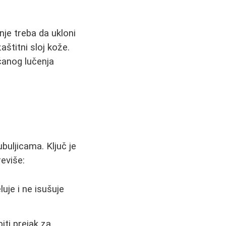
nje treba da ukloni
štitni sloj kože.
ačanog lučenja
uljicama. Ključ je
reviše:
uje i ne isušuje
iti prejak za