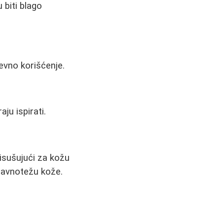
 biti blago
nevno korišćenje.
ju ispirati.
 isušujući za kožu
ravnotežu kože.