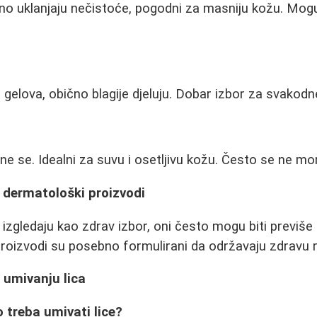
no uklanjaju nečistoće, pogodni za masniju kožu. Mogu
d gelova, obično blagije djeluju. Dobar izbor za svakod
ene se. Idealni za suvu i osetljivu kožu. Često se ne mora
. dermatološki proizvodi
 izgledaju kao zdrav izbor, oni često mogu biti previše
proizvodi su posebno formulirani da održavaju zdravu 
 umivanju lica
 treba umivati lice?