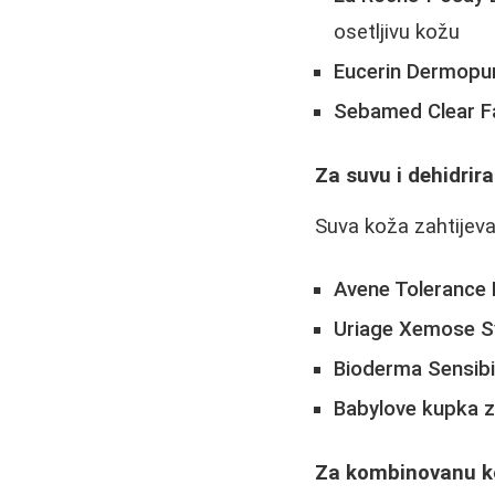
osetljivu kožu
Eucerin Dermopur
Sebamed Clear F
Za suvu i dehidrir
Suva koža zahtijeva
Avene Tolerance 
Uriage Xemose S
Bioderma Sensib
Babylove kupka 
Za kombinovanu k