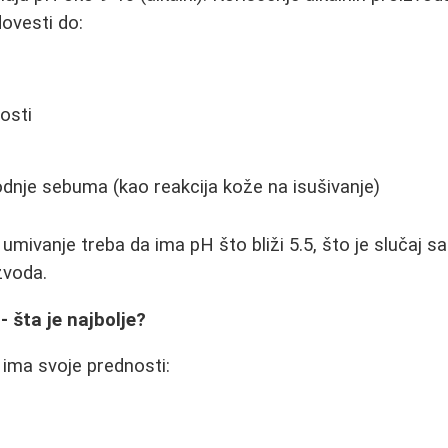
dovesti do:
osti
dnje sebuma (kao reakcija kože na isušivanje)
 umivanje treba da ima pH što bliži 5.5, što je slučaj 
zvoda.
 - šta je najbolje?
 ima svoje prednosti: