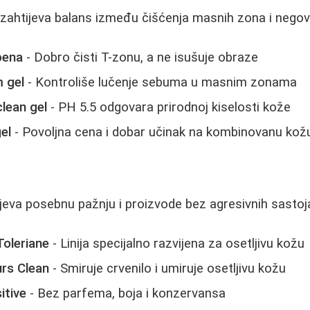
ahtijeva balans između čišćenja masnih zona i negova
pena
- Dobro čisti T-zonu, a ne isušuje obraze
 gel
- Kontroliše lučenje sebuma u masnim zonama
lean gel
- PH 5.5 odgovara prirodnoj kiselosti kože
el
- Povoljna cena i dobar učinak na kombinovanu kož
ijeva posebnu pažnju i proizvode bez agresivnih sastoj
oleriane
- Linija specijalno razvijena za osetljivu kožu
rs Clean
- Smiruje crvenilo i umiruje osetljivu kožu
itive
- Bez parfema, boja i konzervansa