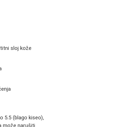
itni sloj kože
a
a
ćenja
 5.5 (blago kiseo),
da može narušiti