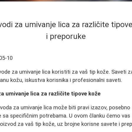
vodi za umivanje lica za različite tipov
i preporuke
05-10
ode za umivanje lica koristiti za vaš tip kože. Saveti 
anu kožu, iskustva korisnika i profesionalni saveti.
za umivanje lica za različite tipove kože
voda za umivanje lica može biti pravi izazov, posebn
že sa specifičnim potrebama. U ovom članku ćemo vas 
roizvod za vaš tip kože, uz brojne korisne savete i pre