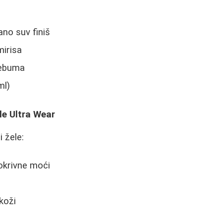
ano suv finiš
mirisa
sebuma
ml)
le Ultra Wear
 žele:
okrivne moći
koži