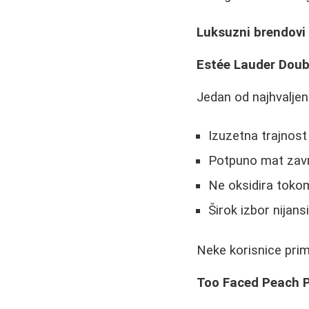
Luksuzni brendovi
Estée Lauder Doub
Jedan od najhvaljen
Izuzetna trajnost 
Potpuno mat zav
Ne oksidira toko
Širok izbor nijans
Neke korisnice pri
Too Faced Peach P