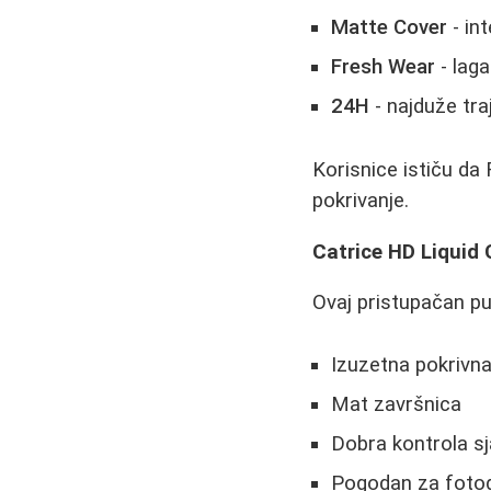
Matte Cover
- in
Fresh Wear
- laga
24H
- najduže tra
Korisnice ističu da 
pokrivanje.
Catrice HD Liquid
Ovaj pristupačan p
Izuzetna pokrivn
Mat završnica
Dobra kontrola sj
Pogodan za fotog