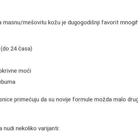
a masnu/mešovitu kožu je dugogodišnji favorit mnogih
 (do 24 časa)
okrivne moći
sebuma
nice primećuju da su novije formule možda malo druga
ija nudi nekoliko varijanti: