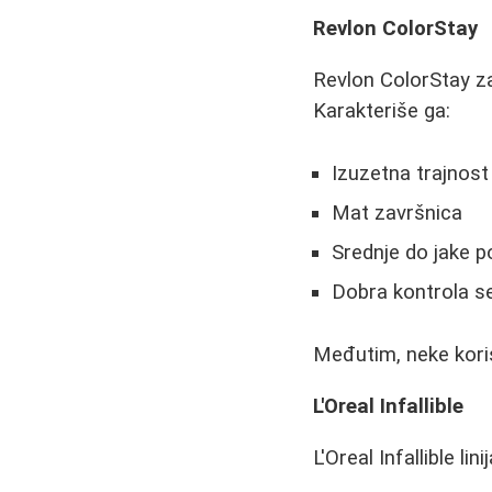
Revlon ColorStay
Revlon ColorStay z
Karakteriše ga:
Izuzetna trajnost
Mat završnica
Srednje do jake p
Dobra kontrola 
Međutim, neke koris
L'Oreal Infallible
L'Oreal Infallible lin