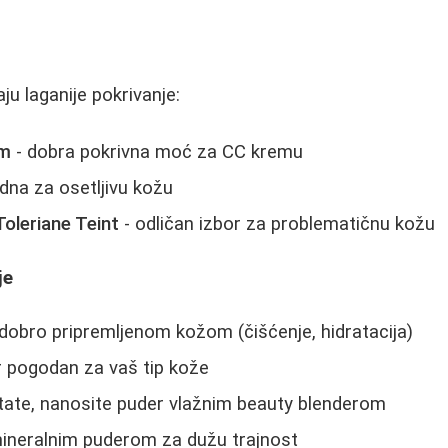
aju laganije pokrivanje:
am
- dobra pokrivna moć za CC kremu
dna za osetljivu kožu
oleriane Teint
- odličan izbor za problematičnu kožu
je
dobro pripremljenom kožom (čišćenje, hidratacija)
r pogodan za vaš tip kože
ltate, nanosite puder vlažnim beauty blenderom
mineralnim puderom za dužu trajnost