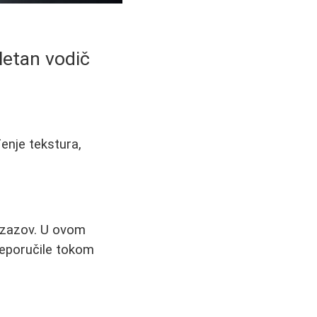
letan vodič
enje tekstura,
 izazov. U ovom
preporučile tokom