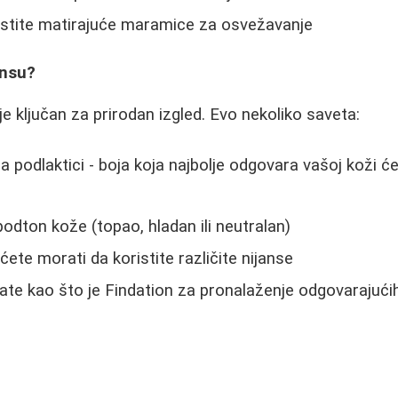
stite matirajuće maramice za osvežavanje
ansu?
je ključan za prirodan izgled. Evo nekoliko saveta:
a podlaktici - boja koja najbolje odgovara vašoj koži ć
podton kože (topao, hladan ili neutralan)
ćete morati da koristite različite nijanse
late kao što je Findation za pronalaženje odgovarajućih 