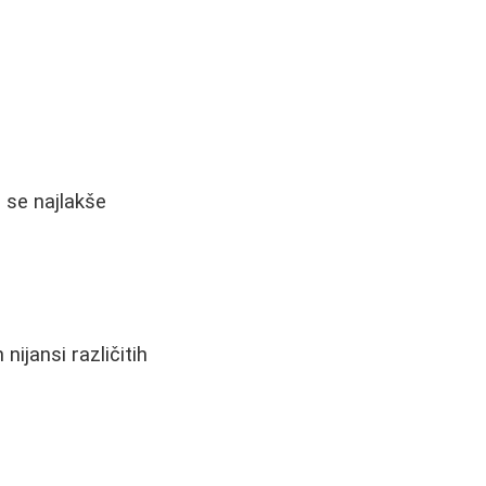
e se najlakše
nijansi različitih