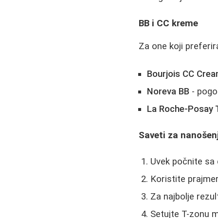
BB i CC kreme
Za one koji preferir
Bourjois CC Cre
Noreva BB
- pogo
La Roche-Posay T
Saveti za nanošen
Uvek počnite sa 
Koristite prajme
Za najbolje rezu
Setujte T-zonu 