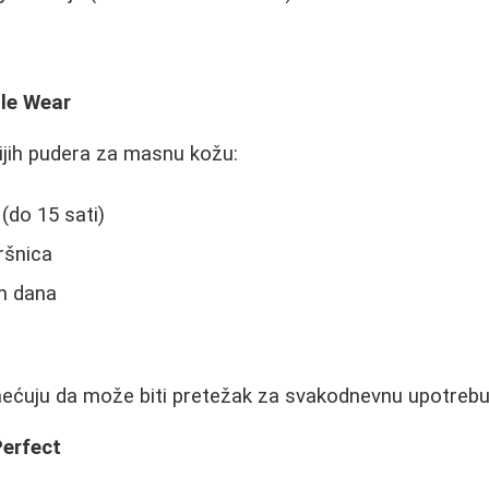
le Wear
ijih pudera za masnu kožu:
(do 15 sati)
ršnica
m dana
i
mećuju da može biti pretežak za svakodnevnu upotrebu
erfect