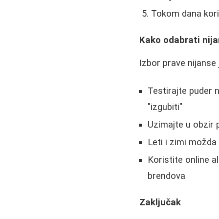
Tokom dana kori
Kako odabrati nij
Izbor prave nijanse 
Testirajte puder n
"izgubiti"
Uzimajte u obzir 
Leti i zimi možda 
Koristite online a
brendova
Zaključak