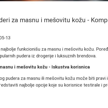
uderi za masnu i mešovitu kožu - Komp
05-13
i najbolje funkcionišu za masnu i mešovitu kožu. Poređ
popularnih pudera iz drogerije i luksuznih brendova.
 masnu i mešovitu kožu - Iskustva korisnica
og pudera za masnu ili mešovitu kožu može biti pravi
dstaviti najbolje opcije koje su korisnice testirale i 