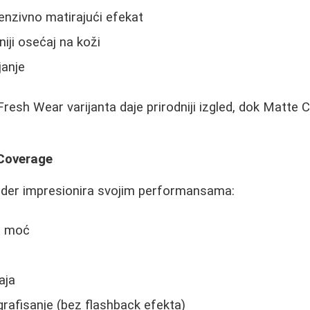
tenzivno matirajući efekat
niji osećaj na koži
janje
Fresh Wear varijanta daje prirodniji izgled, dok Matte 
 Coverage
uder impresionira svojim performansama:
a moć
aja
rafisanje (bez flashback efekta)