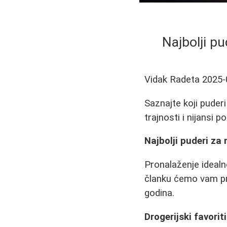
Najbolji p
Vidak Radeta
2025-
Saznajte koji puder
trajnosti i nijansi 
Najbolji puderi za
Pronalaženje idealn
članku ćemo vam pre
godina.
Drogerijski favoriti