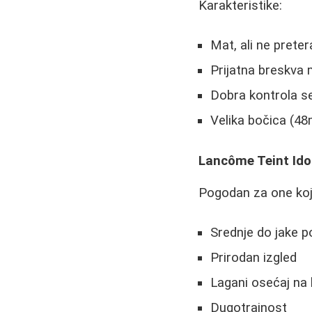
Karakteristike:
Mat, ali ne preter
Prijatna breskva 
Dobra kontrola 
Velika bočica (48
Lancôme Teint Ido
Pogodan za one koji
Srednje do jake p
Prirodan izgled
Lagani osećaj na 
Dugotrajnost