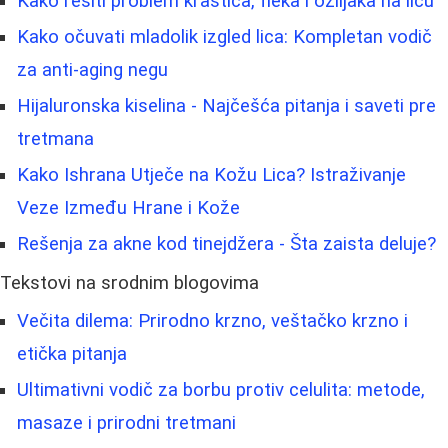
Kako rešiti problem krastica, fleka i ožiljaka na licu
Kako očuvati mladolik izgled lica: Kompletan vodič
za anti-aging negu
Hijaluronska kiselina - Najčešća pitanja i saveti pre
tretmana
Kako Ishrana Utječe na Kožu Lica? Istraživanje
Veze Između Hrane i Kože
Rešenja za akne kod tinejdžera - Šta zaista deluje?
Tekstovi na srodnim blogovima
Večita dilema: Prirodno krzno, veštačko krzno i
etička pitanja
Ultimativni vodič za borbu protiv celulita: metode,
masaze i prirodni tretmani