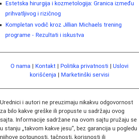
Estetska hirurgija i kozmetologija: Granica između
prihvatljivog i rizičnog
Kompletan vodič kroz Jillian Michaels trening
programe - Rezultati i iskustva
O nama
|
Kontakt
|
Politika privatnosti
|
Uslovi
korišćenja
|
Marketinški servisi
Urednici i autori ne preuzimaju nikakvu odgovornost
za bilo kakve greške ili propuste u sadržaju ovog
sajta. Informacije sadržane na ovom sajtu pružaju se
u stanju „takvom kakve jesu“, bez garancija u pogledu
njihove potpunosti, tačnosti, korisnosti ili