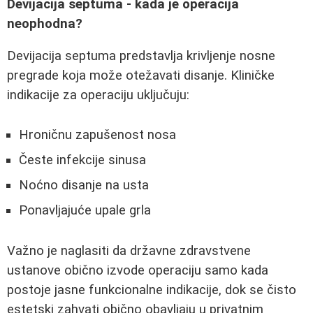
Devijacija septuma - kada je operacija
neophodna?
Devijacija septuma predstavlja krivljenje nosne
pregrade koja može otežavati disanje. Kliničke
indikacije za operaciju uključuju:
Hroničnu zapušenost nosa
Česte infekcije sinusa
Noćno disanje na usta
Ponavljajuće upale grla
Važno je naglasiti da državne zdravstvene
ustanove obično izvode operaciju samo kada
postoje jasne funkcionalne indikacije, dok se čisto
estetski zahvati obično obavljaju u privatnim