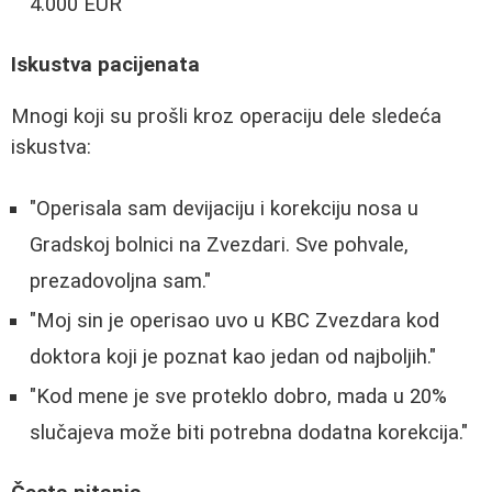
4.000 EUR
Iskustva pacijenata
Mnogi koji su prošli kroz operaciju dele sledeća
iskustva:
"Operisala sam devijaciju i korekciju nosa u
Gradskoj bolnici na Zvezdari. Sve pohvale,
prezadovoljna sam."
"Moj sin je operisao uvo u KBC Zvezdara kod
doktora koji je poznat kao jedan od najboljih."
"Kod mene je sve proteklo dobro, mada u 20%
slučajeva može biti potrebna dodatna korekcija."