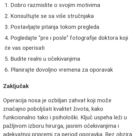
Dobro razmislite o svojim motivima
Konsultujte se sa više stručnjaka
Postavljajte pitanja tokom pregleda
Pogledajte "pre i posle" fotografije doktora koji
će vas operisati
Budite realni u očekivanjima
Planirajte dovoljno vremena za oporavak
Zaključak
Operacija nosa je ozbiljan zahvat koji može
značajno poboljšati kvalitet života, kako
funkcionalno tako i psihološki. Ključ uspeha leži u
pažljivom izboru hirurga, jasnim očekivanjima i
adekvatnoj pripremi za period oporavka. Bez obzira