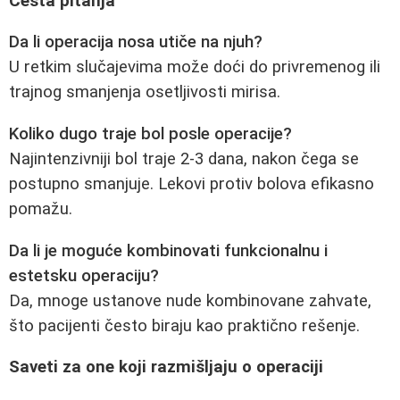
Česta pitanja
Da li operacija nosa utiče na njuh?
U retkim slučajevima može doći do privremenog ili
trajnog smanjenja osetljivosti mirisa.
Koliko dugo traje bol posle operacije?
Najintenzivniji bol traje 2-3 dana, nakon čega se
postupno smanjuje. Lekovi protiv bolova efikasno
pomažu.
Da li je moguće kombinovati funkcionalnu i
estetsku operaciju?
Da, mnoge ustanove nude kombinovane zahvate,
što pacijenti često biraju kao praktično rešenje.
Saveti za one koji razmišljaju o operaciji