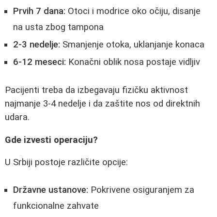
Prvih 7 dana:
Otoci i modrice oko očiju, disanje
na usta zbog tampona
2-3 nedelje:
Smanjenje otoka, uklanjanje konaca
6-12 meseci:
Konačni oblik nosa postaje vidljiv
Pacijenti treba da izbegavaju fizičku aktivnost
najmanje 3-4 nedelje i da zaštite nos od direktnih
udara.
Gde izvesti operaciju?
U Srbiji postoje različite opcije:
Državne ustanove:
Pokrivene osiguranjem za
funkcionalne zahvate