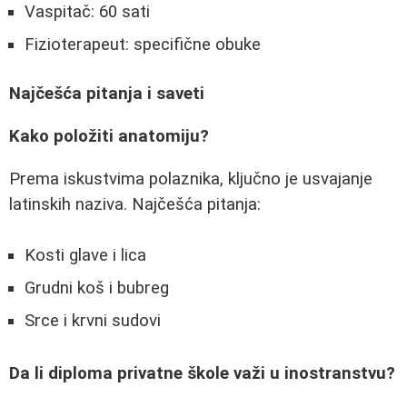
Vaspitač: 60 sati
Fizioterapeut: specifične obuke
Najčešća pitanja i saveti
Kako položiti anatomiju?
Prema iskustvima polaznika, ključno je usvajanje
latinskih naziva. Najčešća pitanja:
Kosti glave i lica
Grudni koš i bubreg
Srce i krvni sudovi
Da li diploma privatne škole važi u inostranstvu?