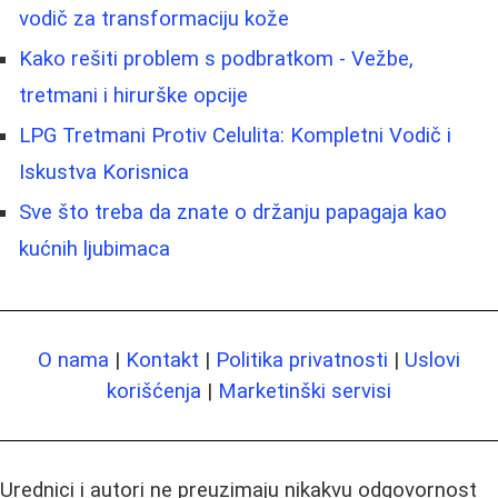
vodič za transformaciju kože
Kako rešiti problem s podbratkom - Vežbe,
tretmani i hirurške opcije
LPG Tretmani Protiv Celulita: Kompletni Vodič i
Iskustva Korisnica
Sve što treba da znate o držanju papagaja kao
kućnih ljubimaca
O nama
|
Kontakt
|
Politika privatnosti
|
Uslovi
korišćenja
|
Marketinški servisi
Urednici i autori ne preuzimaju nikakvu odgovornost