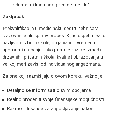
odustajati kada neki predmet ne ide."
Zaključak
Prekvalifikacija u medicinsku sestru tehničara
izazovan je ali isplativ proces. Ključ uspeha leži u
pažljivom izboru škole, organizaciji vremena i
upornosti u učenju. Iako postoje razlike između
državnih i privatnih škola, kvalitet obrazovanja u
velikoj meri zavisi od individualnog angažmana.
Za one koji razmišljaju o ovom koraku, važno je:
Detaljno se informisati o svim opcijama
Realno proceniti svoje finansijske mogućnosti
Razmotriti šanse za zapošljavanje nakon