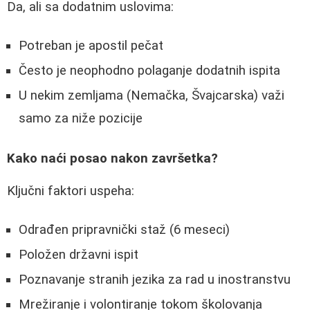
Da, ali sa dodatnim uslovima:
Potreban je apostil pečat
Često je neophodno polaganje dodatnih ispita
U nekim zemljama (Nemačka, Švajcarska) važi
samo za niže pozicije
Kako naći posao nakon završetka?
Ključni faktori uspeha:
Odrađen pripravnički staž (6 meseci)
Položen državni ispit
Poznavanje stranih jezika za rad u inostranstvu
Mrežiranje i volontiranje tokom školovanja