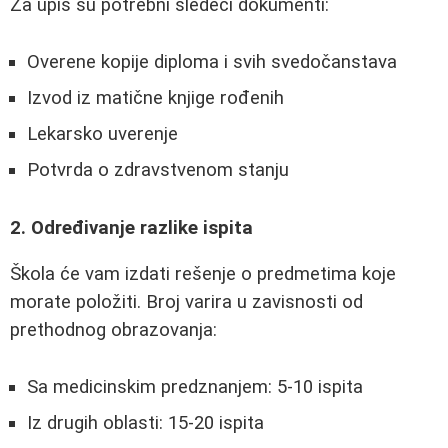
Za upis su potrebni sledeći dokumenti:
Overene kopije diploma i svih svedočanstava
Izvod iz matične knjige rođenih
Lekarsko uverenje
Potvrda o zdravstvenom stanju
2. Određivanje razlike ispita
Škola će vam izdati rešenje o predmetima koje
morate položiti. Broj varira u zavisnosti od
prethodnog obrazovanja:
Sa medicinskim predznanjem: 5-10 ispita
Iz drugih oblasti: 15-20 ispita