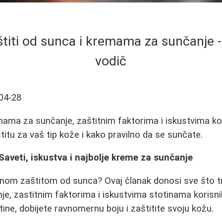
štiti od sunca i kremama za sunčanje
vodič
04-28
ama za sunčanje, zaštitnim faktorima i iskustvima ko
štitu za vaš tip kože i kako pravilno da se sunčate.
Saveti, iskustva i najbolje kreme za sunčanje
enom zaštitom od sunca? Ovaj članak donosi sve što t
, zastitnim faktorima i iskustvima stotinama korisni
ine, dobijete ravnomernu boju i zaštitite svoju kožu.