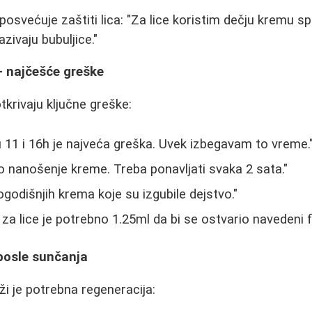
osvećuje zaštiti lica: "Za lice koristim dečju kremu s
zivaju bubuljice."
- najčešće greške
tkrivaju ključne greške:
11 i 16h je najveća greška. Uvek izbegavam to vreme.
 nanošenje kreme. Treba ponavljati svaka 2 sata."
ogodišnjih krema koje su izgubile dejstvo."
za lice je potrebno 1.25ml da bi se ostvario navedeni f
 posle sunčanja
i je potrebna regeneracija: