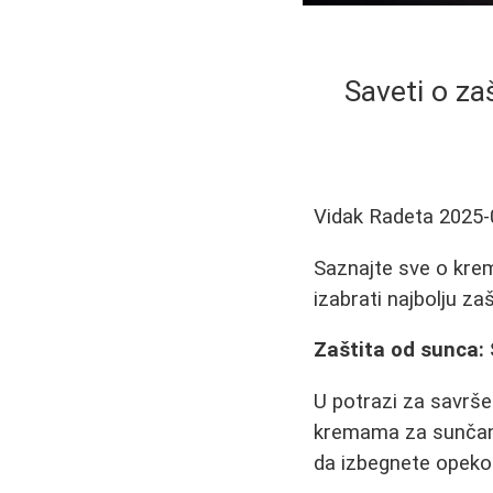
Saveti o za
Vidak Radeta
2025-
Saznajte sve o krem
izabrati najbolju za
Zaštita od sunca: 
U potrazi za savrš
kremama za sunčanje
da izbegnete opekot