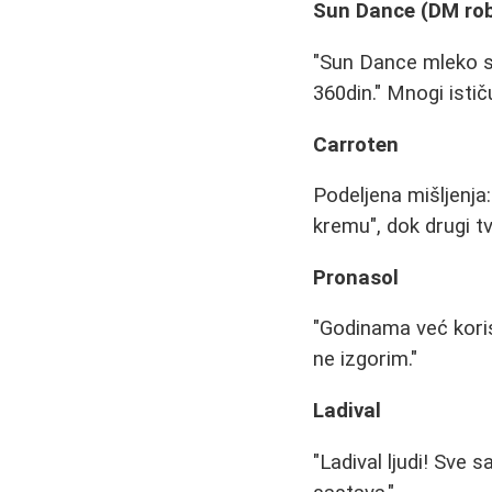
Sun Dance (DM ro
"Sun Dance mleko sp
360din." Mnogi istič
Carroten
Podeljena mišljenja
kremu", dok drugi tvr
Pronasol
"Godinama već koris
ne izgorim."
Ladival
"Ladival ljudi! Sve s