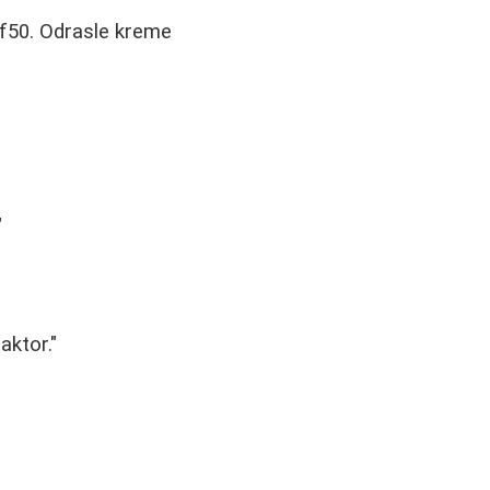
pf50. Odrasle kreme
"
aktor."