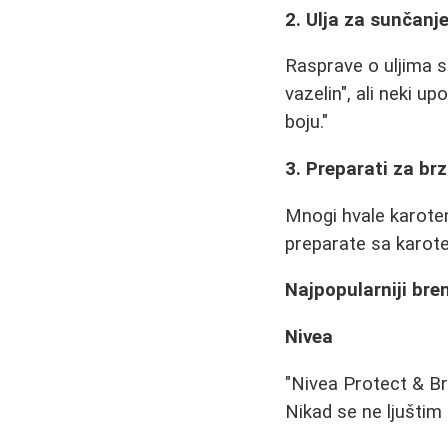
2. Ulja za sunčanj
Rasprave o uljima su
vazelin", ali neki u
boju."
3. Preparati za br
Mnogi hvale karote
preparate sa karote
Najpopularniji bre
Nivea
"Nivea Protect & Br
Nikad se ne ljuštim