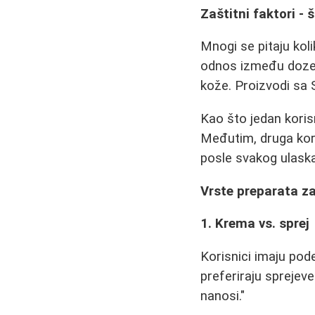
Zaštitni faktori -
Mnogi se pitaju kol
odnos između doze 
kože. Proizvodi sa
Kao što jedan korisn
Međutim, druga koris
posle svakog ulaska 
Vrste preparata z
1. Krema vs. sprej
Korisnici imaju podel
preferiraju sprejev
nanosi."