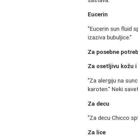
sastava."
Eucerin
"Eucerin sun fluid 
izaziva bubuljice."
Za posebne potre
Za osetljivu kožu i
"Za alergiju na sunc
karoten." Neki savetu
Za decu
"Za decu Chicco spf50
Za lice