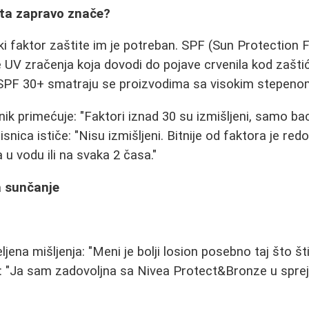
 šta zapravo znače?
iki faktor zaštite im je potreban. SPF (Sun Protection 
UV zračenja koja dovodi do pojave crvenila kod zašti
 SPF 30+ smatraju se proizvodima sa visokim stepenom
ik primećuje: "Faktori iznad 30 su izmišljeni, samo bac
nica ističe: "Nisu izmišljeni. Bitnije od faktora je re
u vodu ili na svaka 2 časa."
a sunčanje
jena mišljenja: "Meni je bolji losion posebno taj što štit
e: "Ja sam zadovoljna sa Nivea Protect&Bronze u spreju,