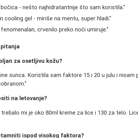
bočica - nešto najhidratantnije što sam koristila."
 cooling gel - miriše na mentu, super hladi."
- fenomenalan, crvenilo preko noći umiruje."
 pitanja
oljan za osetljivu kožu?
čine sunca. Koristila sam faktore 15 i 20 u julu i nisam
ncobranom."
siti na letovanje?
trebalo mi je oko 80ml kreme za lice i 130 za telo. L
otamniti ispod visokog faktora?