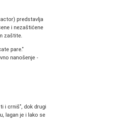
Factor) predstavlja
ćene i nezaštićene
 zaštite.
ate pare."
dovno nanošenje -
i i crniš", dok drugi
 lagan je i lako se