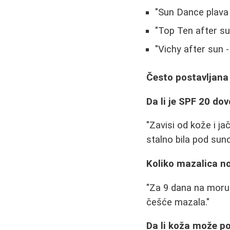
"Sun Dance plava 
"Top Ten after sun
"Vichy after sun 
Često postavljana
Da li je SPF 20 dov
"Zavisi od kože i ja
stalno bila pod su
Koliko mazalica no
"Za 9 dana na moru 
češće mazala."
Da li koža može p