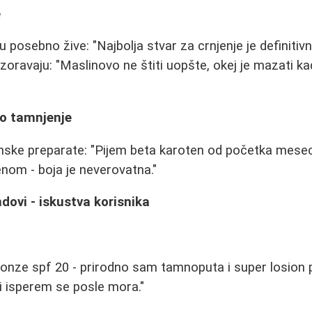
e
 posebno žive: "Najbolja stvar za crnjenje je definitivn
pozoravaju: "Maslinovo ne štiti uopšte, okej je mazati 
zo tamnjenje
nske preparate: "Pijem beta karoten od početka mesec
nom - boja je neverovatna."
ndovi - iskustva korisnika
onze spf 20 - prirodno sam tamnoputa i super losion 
 i isperem se posle mora."