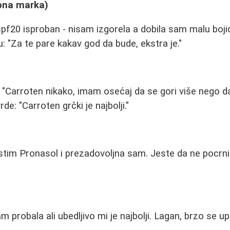
bna marka)
f20 isproban - nisam izgorela a dobila sam malu boji
u: "Za te pare kakav god da bude, ekstra je."
: "Carroten nikako, imam osećaj da se gori više nego d
de: "Carroten grčki je najbolji."
tim Pronasol i prezadovoljna sam. Jeste da ne pocrnim 
am probala ali ubedljivo mi je najbolji. Lagan, brzo se up