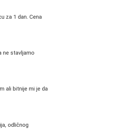
cu za 1 dan. Cena
a ne stavljamo
ali bitnije mi je da
ija, odličnog