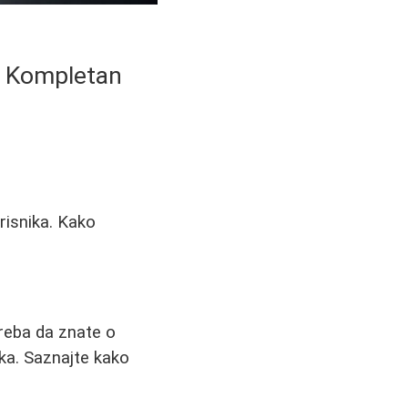
 - Kompletan
risnika. Kako
reba da znate o
ka. Saznajte kako