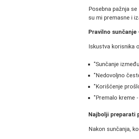
Posebna pažnja se p
su mi premasne i iza
Pravilno sunčanje 
Iskustva korisnika o
"Sunčanje između 
"Nedovoljno često
"Korišćenje prošl
"Premalo kreme - 
Najbolji preparati
Nakon sunčanja, kož