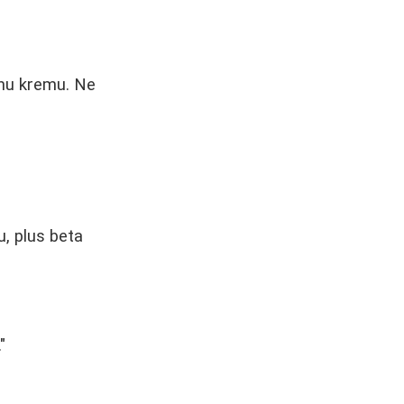
vnu kremu. Ne
u, plus beta
"