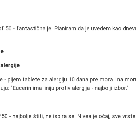
spf 50 - fantastična je. Planiram da je uvedem kao dne
be
 alergije
e - pijem tablete za alergiju 10 dana pre mora i na mor
ju: "Eucerin ima liniju protiv alergija - najbolji izbor."
 - najbolje štiti, ne ispira se. Nivea je očaj, sve vrste.