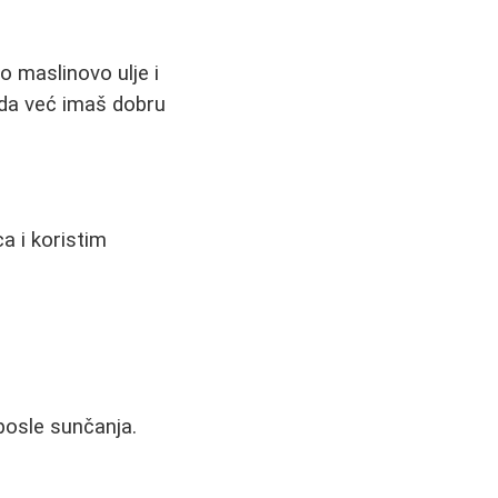
o maslinovo ulje i
kada već imaš dobru
a i koristim
posle sunčanja.