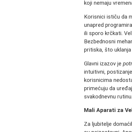
koji nemaju vremen
Korisnici ističu da
unapred programirani
ili sporo krčkati. V
Bezbednosni mehaniz
pritiska, što uklanj
Glavni izazov je
pot
intuitivni, postiza
korisnicima nedosta
primećuju da uređaj
svakodnevnu rutinu
Mali Aparati za Ve
Za ljubitelje domać