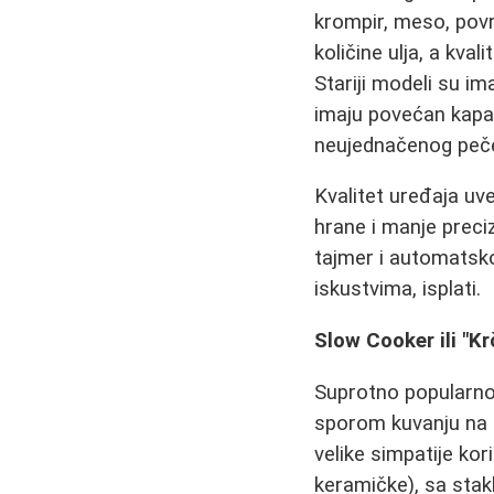
krompir, meso, povr
količine ulja, a kval
Stariji modeli su im
imaju povećan kapaci
neujednačenog peče
Kvalitet uređaja uve
hrane i manje preci
tajmer i automatsko 
iskustvima, isplati.
Slow Cooker ili "K
Suprotno popularn
sporom kuvanju na n
velike simpatije kor
keramičke), sa sta