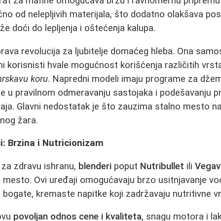
arat za mafine omogućava brzu i ravnomernu pripremu 
ično od nelepljivih materijala, što dodatno olakšava p
že doći do lepljenja i oštećenja kalupa.
prava revolucija za ljubitelje domaćeg hleba. Ona samo
ni korisnisti hvale mogućnost korišćenja različitih vrs
rskavu koru
. Napredni modeli imaju programe za džem,
a je u pravilnom odmeravanju sastojaka i podešavanju
aja. Glavni nedostatak je što zauzima stalno mesto na
nog žara.
i: Brzina i Nutricionizam
a za zdravu ishranu,
blenderi
poput
Nutribullet
ili
Vegav
mesto. Ovi uređaji omogućavaju brzo usitnjavanje voć
 bogate, kremaste napitke koji zadržavaju nutritivne v
hovu
povoljan odnos cene i kvaliteta
, snagu motora i la