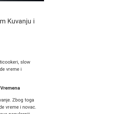
em Kuvanju i
ticookeri, slow
ede vreme i
i Vremena
vanje. Zbog toga
ede vreme i novac.