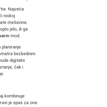
rbe. Najveća
i niskoj
gate mešavine.
lo jelo, ili ga
warm
mod.
 planiranje.
e smatra bezbednim.
ude digitalni
stanje, čak i
je.
đaj kombinuje
Pravi je spas za one