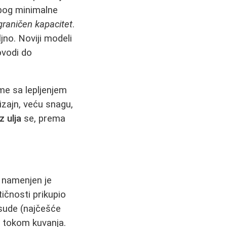
zbog minimalne
graničen kapacitet
.
jno. Noviji modeli
ovodi do
eme sa lepljenjem
izajn, veću snagu,
z ulja
se, prema
 namenjen je
ičnosti prikupio
osude (najčešće
 tokom kuvanja.