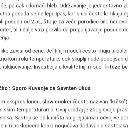
će, pa čak i domaći hleb. Održavanje je jednostavno 
itetna posuda se ne lepi. Ipak, korisnici često kritikuju
o
ali posudu od 2.5L, što je za veće porodice bilo nedovol
tet, ali i dalje važi pravilo da prepunjavanje posude d
nja.
liko zavisi od cene. Jeftiniji modeli često imaju probl
znu kontrolu temperature, dok skuplji nude poboljšan d
isključivanje. Investicija u kvalitetniji model
friteze be
rčko": Sporo Kuvanje za Savršen Ukus
om ekspres loncu,
slow cooker
(često nazivan "krčko")
iskim temperaturama. Ovaj uređaj je zbog svoje prakt
isnika. Sastoji se od kućišta sa grejačima i odvojive p
klenim poklopcem koji omogućava dodavanje sastojaka