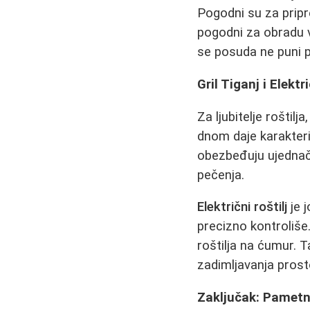
Pogodni su za pripr
pogodni za obradu v
se posuda ne puni 
Gril Tiganj i Elekt
Za ljubitelje roštilja
dnom daje karakteris
obezbeđuju ujednače
pečenja.
Električni roštilj
je j
precizno kontroliše
roštilja na ćumur. 
zadimljavanja prosto
Zaključak: Pametn