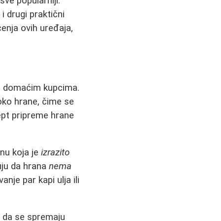
ve popularniji.
i
i drugi praktični
enja ovih uređaja,
eđu domaćim kupcima.
oko hrane, čime se
ept pripreme hrane
anu koja je
izrazito
uju da hrana
nema
nje par kapi ulja ili
da se spremaju