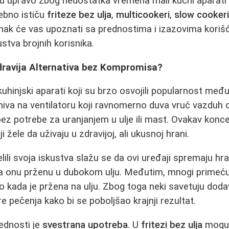
su upravo zbog nedostatka vremena mali kućni aparati s
ebno ističu
friteze bez ulja
,
multicookeri
,
slow cooker
nak će vas upoznati sa prednostima i izazovima korišć
ustva brojnih korisnika.
Zdravija Alternativa bez Kompromisa?
uhinjski aparati koji su brzo osvojili popularnost m
niva na ventilatoru koji ravnomerno duva vruć vazduh 
ez potrebe za uranjanjem u ulje ili mast. Ovakav konc
 žele da uživaju u zdravijoj, ali ukusnoj hrani.
elili svoja iskustva slažu se da ovi uređaji spremaju hr
 onu prženu u dubokom ulju. Međutim, mnogi primeć
 kada je pržena na ulju. Zbog toga neki savetuju dodava
e pečenja kako bi se poboljšao krajnji rezultat.
ednosti je
svestrana upotreba
. U
fritezi bez ulja
mogu 