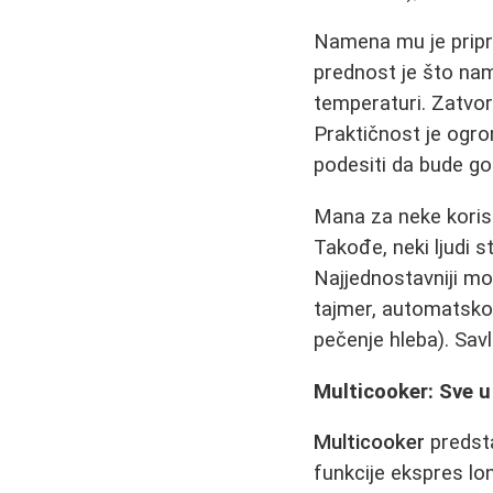
Namena mu je pripre
prednost je što na
temperaturi. Zatvo
Praktičnost je ogrom
podesiti da bude go
Mana za neke korisn
Takođe, neki ljudi 
Najjednostavniji mod
tajmer, automatsko i
pečenje hleba). Sav
Multicooker: Sve 
Multicooker
predsta
funkcije ekspres lon