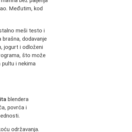
mafina bez paljenja
osao. Međutim, kod
stalno meši testo i
ta brašna, dodavanje
 jogurt i odloženi
 programa, što može
 pultu i nekima
ita
blendera
a, povrća i
rednosti.
koću održavanja.