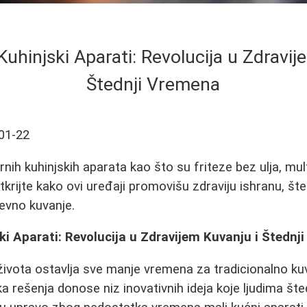
uhinjski Aparati: Revolucija u Zdravij
Štednji Vremena
01-22
nih kuhinjskih aparata kao što su friteze bez ulja, mul
Otkrijte kako ovi uređaji promovišu zdraviju ishranu, št
evno kuvanje.
i Aparati: Revolucija u Zdravijem Kuvanju i Štednj
ivota ostavlja sve manje vremena za tradicionalno ku
a rešenja donose niz inovativnih ideja koje ljudima št