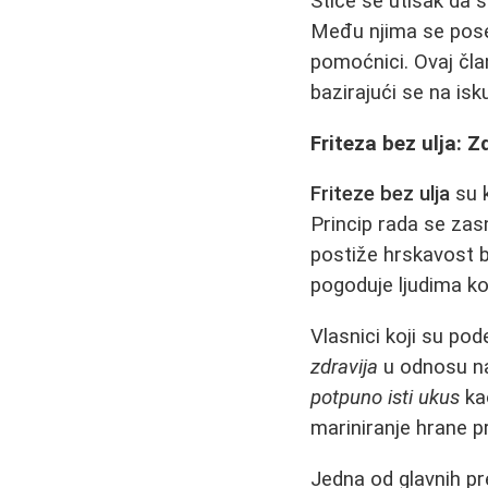
Stiče se utisak da 
Među njima se pos
pomoćnici. Ovaj čla
bazirajući se na isk
Friteza bez ulja: 
Friteze bez ulja
su k
Princip rada se zas
postiže hrskavost b
pogoduje ljudima koji
Vlasnici koji su pod
zdravija
u odnosu na
potpuno isti ukus
kao
mariniranje hrane pr
Jedna od glavnih pr