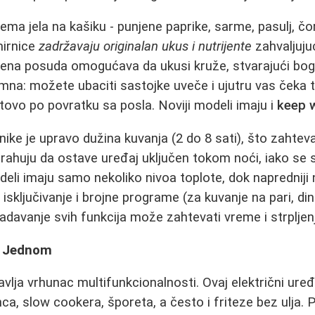
ma jela na kašiku - punjene paprike, sarme, pasulj, čo
mirnice
zadržavaju originalan ukus i nutrijente
zahvaljujuć
rena posuda omogućava da ukusi kruže, stvarajući bo
na: možete ubaciti sastojke uveče i ujutru vas čeka top
tovo po povratku sa posla. Noviji modeli imaju i
keep 
ike je upravo dužina kuvanja (2 do 8 sati), što zahteva
strahuju da ostave uređaj uključen tokom noći, iako s
eli imaju samo nekoliko nivoa toplote, dok napredniji n
sključivanje i brojne programe (za kuvanje na pari, din
ladavanje svih funkcija može zahtevati vreme i strpljen
u Jednom
vlja vrhunac multifunkcionalnosti. Ovaj električni ure
ca, slow cookera, šporeta, a često i friteze bez ulja. 