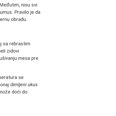
Međutim, nisu svi
umus. Pravilo je da
mernu obradu.
j sa rebrastim
eli zidovi
sušivanju mesa pre
mperatura se
onaj dimljeni ukus
 može doći do