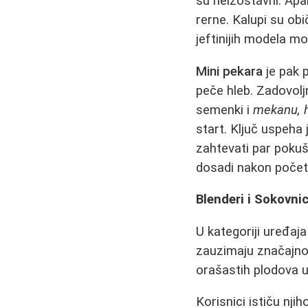
su neizostavni. Ap
rerne. Kalupi su ob
jeftinijih modela mo
Mini pekara
je pak 
peče hleb. Zadovolj
semenki i
mekanu, h
start. Ključ uspeh
zahtevati par pokuš
dosadi nakon počet
Blenderi i Sokovnic
U kategoriji uređaj
zauzimaju značajno 
orašastih plodova u
Korisnici ističu nji