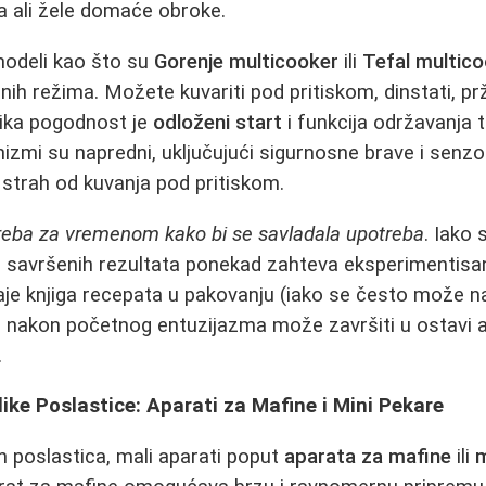
a ali žele domaće obroke.
 modeli kao što su
Gorenje multicooker
ili
Tefal multic
h režima. Možete kuvariti pod pritiskom, dinstati, pržit
elika pogodnost je
odloženi start
i funkcija održavanja t
mi su napredni, uključujući sigurnosne brave i senzo
a strah od kuvanja pod pritiskom.
reba za vremenom kako bi se savladala upotreba
. Iako
nje savršenih rezultata ponekad zahteva eksperimentisa
je knjiga recepata u pakovanju (iako se često može nać
 nakon početnog entuzijazma može završiti u ostavi a
.
like Poslastice: Aparati za Mafine i Mini Pekare
ih poslastica, mali aparati poput
aparata za mafine
ili
m