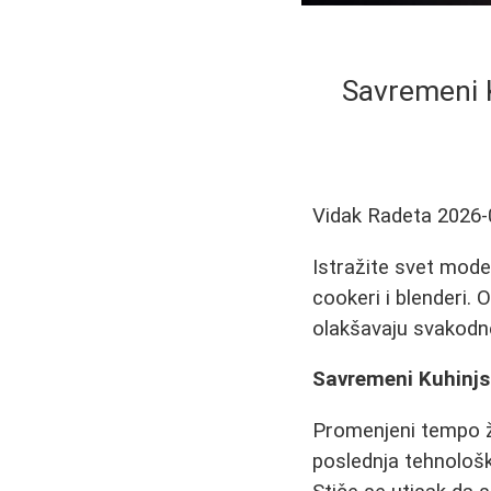
Savremeni K
Vidak Radeta
2026-
Istražite svet moder
cookeri i blenderi. 
olakšavaju svakodn
Savremeni Kuhinjsk
Promenjeni tempo ž
poslednja tehnološk