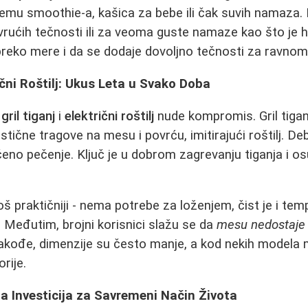
emu smoothie-a, kašica za bebe ili čak suvih namaza. 
rućih tečnosti ili za veoma guste namaze kao što je h
preko mere i da se dodaje dovoljno tečnosti za ravno
rični Roštilj: Ukus Leta u Svako Doba
,
gril tiganj
i
električni roštilj
nude kompromis. Gril tigan
tične tragove na mesu i povrću, imitirajući roštilj. Deb
no pečenje. Ključ je u dobrom zagrevanju tiganja i o
oš praktičniji - nema potrebe za loženjem, čist je i te
. Međutim, brojni korisnici slažu se da
mesu nedostaje 
Takođe, dimenzije su često manje, a kod nekih modela
rije.
a Investicija za Savremeni Način Života