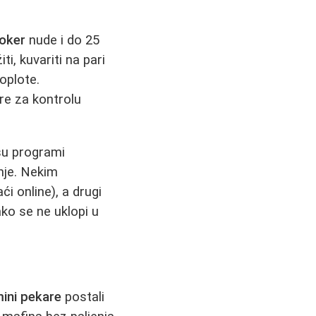
ooker
nude i do 25
i, kuvariti na pari
oplote.
re za kontrolu
 su programi
nje. Nekim
i online), a drugi
ko se ne uklopi u
ini pekare
postali