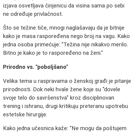
izjava osvetljava činjenicu da visina sama po sebi
ne određuje privlačnost.
Što se težine tiče, mnogi naglašavaju da je bitnije
kako je masa raspoređena nego broj na vagu. Kako
jedna osoba primećuje: "Težina nije nikakvo merilo.
Bitno je kako je to raspoređeno na ženi."
Prirodno vs. "poboljšano"
Velika tema u raspravama o ženskoj građi je pitanje
prirodnosti. Dok neki hvale žene koje su "dovele
svoje telo do savršenstva" kroz disciplinovan
trening i ishranu, drugi kritikuju preteranu upotrebu
estetske hirurgije.
Kako jedna učesnica kaže: "Ne mogu da poštujem