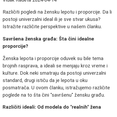
Različiti pogledi na žensku lepotu i proporcije. Da li
postoji univerzalni ideal ili je sve stvar ukusa?
Istražite različite perspektive u našem članku.
Savršena ženska građa: Šta čini idealne
proporcije?
Ženska lepota i proporcije oduvek su bile tema
brojnih rasprava, a ideali se menjaju kroz vreme i
kulture. Dok neki smatraju da postoji univerzalni
standard, drugi ističu da je lepota u oku
posmatrača. U ovom članku, istražujemo različite
poglede na to šta čini "savršenu" žensku građu.
Različiti ideali: Od modela do "realnih" žena