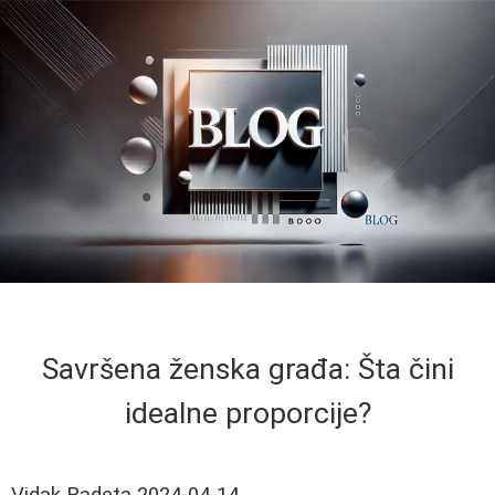
Savršena ženska građa: Šta čini
idealne proporcije?
Vidak Radeta
2024-04-14