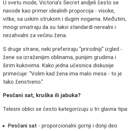
U svetu mode, Victoria's Secret andjeli često se
navode kao primer idealnih proporcija - visoke,
vitke, sa uskim strukom i dugim nogama. Međutim,
mnogi smatraju da su takvi standardi nerealni i
nezahvalni za većinu žena.
S druge strane, neki preferiraju "prirodniji" izgled -
žene sa izraženijim oblinama, punijim grudima i
širim kukovima. Kako jedna učesnica diskusije
primećuje: "Volim kad žena ima malo mesa - to je
tako ženstveno."
Pesčani sat, kruška ili jabuka?
Telesni oblici se često kategorizuju u tri glavna tipa:
Pesčani sat
- proporcionalni gornji i donji deo