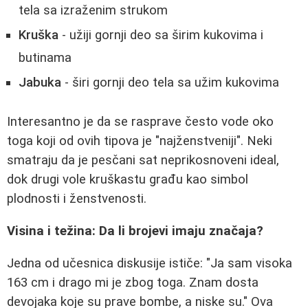
tela sa izraženim strukom
Kruška
- užiji gornji deo sa širim kukovima i
butinama
Jabuka
- širi gornji deo tela sa užim kukovima
Interesantno je da se rasprave često vode oko
toga koji od ovih tipova je "najženstveniji". Neki
smatraju da je pesčani sat neprikosnoveni ideal,
dok drugi vole kruškastu građu kao simbol
plodnosti i ženstvenosti.
Visina i težina: Da li brojevi imaju značaja?
Jedna od učesnica diskusije ističe: "Ja sam visoka
163 cm i drago mi je zbog toga. Znam dosta
devojaka koje su prave bombe, a niske su." Ova