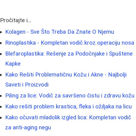
Pročitajte i...
Kolagen - Sve Što Treba Da Znate O Njemu
Rinoplastika - Kompletan vodič kroz operaciju nosa
Blefaroplastika: Rešenje za Podočnjake i Spuštene
Kapke
Kako Rešiti Problematičnu Kožu i Akne - Najbolji
Saveti i Proizvodi
Piling za lice: Vodič za savršeno čistu i zdravu kožu
Kako rešiti problem krastica, fleka i ožiljaka na licu
Kako očuvati mladolik izgled lica: Kompletan vodič
za anti-aging negu