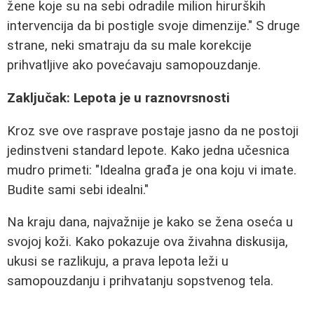
žene koje su na sebi odradile milion hirurških
intervencija da bi postigle svoje dimenzije." S druge
strane, neki smatraju da su male korekcije
prihvatljive ako povećavaju samopouzdanje.
Zaključak: Lepota je u raznovrsnosti
Kroz sve ove rasprave postaje jasno da ne postoji
jedinstveni standard lepote. Kako jedna učesnica
mudro primeti: "Idealna građa je ona koju vi imate.
Budite sami sebi idealni."
Na kraju dana, najvažnije je kako se žena oseća u
svojoj koži. Kako pokazuje ova živahna diskusija,
ukusi se razlikuju, a prava lepota leži u
samopouzdanju i prihvatanju sopstvenog tela.