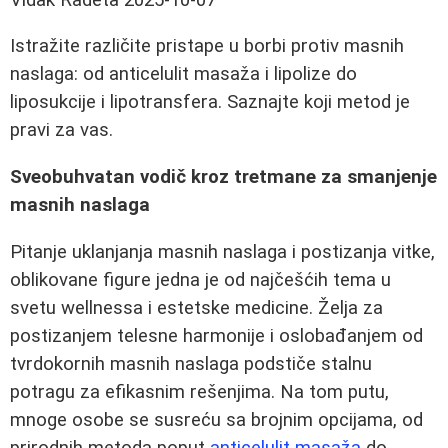
Istražite različite pristape u borbi protiv masnih
naslaga: od anticelulit masaža i lipolize do
liposukcije i lipotransfera. Saznajte koji metod je
pravi za vas.
Sveobuhvatan vodič kroz tretmane za smanjenje
masnih naslaga
Pitanje uklanjanja masnih naslaga i postizanja vitke,
oblikovane figure jedna je od najčešćih tema u
svetu wellnessa i estetske medicine. Želja za
postizanjem telesne harmonije i oslobađanjem od
tvrdokornih masnih naslaga podstiče stalnu
potragu za efikasnim rešenjima. Na tom putu,
mnoge osobe se susreću sa brojnim opcijama, od
prirodnih metoda poput
anticelulit masaža
do