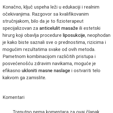
Konačno, ključ uspeha leži u edukaciji i realnim
očekivanjima. Razgovor sa kvalifikovanim
stručnjakom, bilo da je to fizioterapeut
specijalizovan za
anticelulit masaže
ili estetski
hirurg koji obavlja procedure
liposukcije
, neophodan
je kako biste saznali sve o prednostima, rizicima i
mogućim rezultatima svake od ovih metoda.
Pametnom kombinacijom različitih pristupa i
posvećenošću zdravim navikama, moguće je
efikasno
ukloniti masne naslage
i ostvariti telo
kakvom ga zamislite.
Komentari
Trenutno nema komentara za ovaj članak.