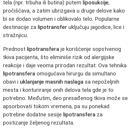
tela (npr. trbuha ili butina) putem
liposukcije
,
pročišćava, a zatim ubrizgava u druge delove kako
bi se dodao volumen i oblikovalo telo. Popularne
destinacije za
lipotransfer
uključuju jagodice, lice i
stražnjicu.
Prednost
lipotransfera
je korišćenje sopstvenog
tkiva pacijenta, što eliminiše rizik od alergijske
reakcije i daje veoma prirodan rezultat. Ova tehnika
lipotransfera
omogućava hirurgu da simultano
obavi i
uklanjanje masnih naslaga
sa nepoželjnih
mesta i konturiranje onih delova tela gde je to
potrebno. Međutim, deo presađenog tkiva može se
apsorbovati tokom vremena, pa su ponekad
potrebne dodatne sesije
lipotransfera
za
postizanje željenog rezultata.