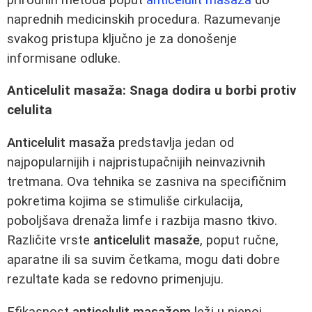
naprednih medicinskih procedura. Razumevanje
svakog pristupa ključno je za donošenje
informisane odluke.
Anticelulit masaža: Snaga dodira u borbi protiv
celulita
Anticelulit masaža
predstavlja jedan od
najpopularnijih i najpristupačnijih neinvazivnih
tretmana. Ova tehnika se zasniva na specifičnim
pokretima kojima se stimuliše cirkulacija,
poboljšava drenaža limfe i razbija masno tkivo.
Različite vrste
anticelulit masaže
, poput ručne,
aparatne ili sa suvim četkama, mogu dati dobre
rezultate kada se redovno primenjuju.
Efikasnost
anticelulit masažom
leži u njenoj