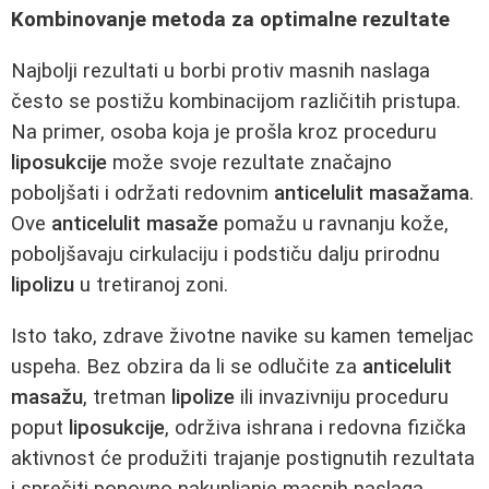
Kombinovanje metoda za optimalne rezultate
Najbolji rezultati u borbi protiv masnih naslaga
često se postižu kombinacijom različitih pristupa.
Na primer, osoba koja je prošla kroz proceduru
liposukcije
može svoje rezultate značajno
poboljšati i održati redovnim
anticelulit masažama
.
Ove
anticelulit masaže
pomažu u ravnanju kože,
poboljšavaju cirkulaciju i podstiču dalju prirodnu
lipolizu
u tretiranoj zoni.
Isto tako, zdrave životne navike su kamen temeljac
uspeha. Bez obzira da li se odlučite za
anticelulit
masažu
, tretman
lipolize
ili invazivniju proceduru
poput
liposukcije
, održiva ishrana i redovna fizička
aktivnost će produžiti trajanje postignutih rezultata
i sprečiti ponovno nakupljanje masnih naslaga.