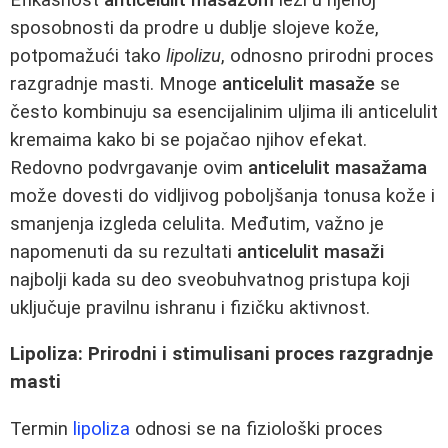
sposobnosti da prodre u dublje slojeve kože,
potpomažući tako
lipolizu
, odnosno prirodni proces
razgradnje masti. Mnoge
anticelulit masaže
se
često kombinuju sa esencijalinim uljima ili anticelulit
kremaima kako bi se pojačao njihov efekat.
Redovno podvrgavanje ovim
anticelulit masažama
može dovesti do vidljivog poboljšanja tonusa kože i
smanjenja izgleda celulita. Međutim, važno je
napomenuti da su rezultati
anticelulit masaži
najbolji kada su deo sveobuhvatnog pristupa koji
uključuje pravilnu ishranu i fizičku aktivnost.
Lipoliza: Prirodni i stimulisani proces razgradnje
masti
Termin
lipoliza
odnosi se na fiziološki proces