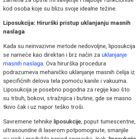
kod osoba koje su blizu svoje idealne težine.
Liposukcija: Hirurški pristup uklanjanju masnih
naslaga
Kada su neinvazivne metode nedovoljne, liposukcija
se nameće kao direktan i brz način za
uklanjanje
masnih naslaga
. Ova hirurška procedura
podrazumeva mehaničko uklanjanje masnih ćelija iz
specifičnih delova tela pomoću kanile i vakuuma.
Liposukcija je posebno pogodna za regije kao što
su trbuh, bokovi, stražnjica i butine, gde se masno
tkivo čak i uz napor teško troši.
Savremene tehnike
liposukcije
, poput tumescentne,
ultrasoundne ili laserom potpomognute, smanjile
su rizik i produžile period oporavka. Ipak,
liposukcija