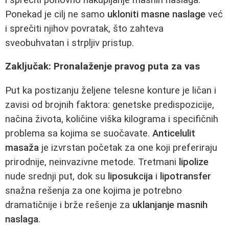
Ponekad je cilj ne samo
ukloniti masne naslage
već
i sprečiti njihov povratak, što zahteva
sveobuhvatan i strpljiv pristup.
Zaključak: Pronalaženje pravog puta za vas
Put ka postizanju željene telesne konture je ličan i
zavisi od brojnih faktora: genetske predispozicije,
načina života, količine viška kilograma i specifičnih
problema sa kojima se suočavate.
Anticelulit
masaža
je izvrstan početak za one koji preferiraju
prirodnije, neinvazivne metode. Tretmani
lipolize
nude srednji put, dok su
liposukcija
i
lipotransfer
snažna rešenja za one kojima je potrebno
dramatičnije i brže rešenje za
uklanjanje masnih
naslaga
.