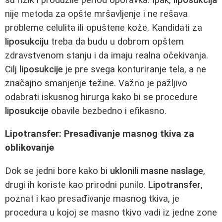
nije metoda za opšte mršavljenje i ne rešava
probleme celulita ili opuštene kože. Kandidati za
liposukciju
treba da budu u dobrom opštem
zdravstvenom stanju i da imaju realna očekivanja.
Cilj
liposukcije
je pre svega konturiranje tela, a ne
značajno smanjenje težine. Važno je pažljivo
odabrati iskusnog hirurga kako bi se procedure
liposukcije
obavile bezbedno i efikasno.
Lipotransfer: Presađivanje masnog tkiva za
oblikovanje
Dok se jedni bore kako bi
uklonili masne naslage
,
drugi ih koriste kao prirodni punilo.
Lipotransfer
,
poznat i kao presađivanje masnog tkiva, je
procedura u kojoj se masno tkivo vadi iz jedne zone