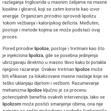
razlaganja triglicerida u masnim ćelijama na masne
kiseline i glicerol, koji se zatim koriste kao izvor
energije. Organizam prirodno sprovodi lipolizu
tokom vežbanja i kalorijskog deficita. Međutim,
postoje i metode kojima se može podstaći ovaj
proces.
Pored prirodne
lipolize
, postoje i tretmani kao što
je injekciona
lipoliza
, gde se posebna jedinjenja
ubrizgavaju direktno u masno tkivo kako bi potakla
njegovo razaranje. Ovakav tretman
lipolize
može
biti efikasan za lokalizovane masne naslage koje se
teško uklanjaju dijetom i vežbom. Razumevanje
mehanizma
lipolize
ključno je za procenu
potencijalnih benefita ovakvih intervencija. Iako se
lipolizom
može postići smanjenje obima, ona nije
zamena za opšte mršavljenje i najbolje funkcioniše