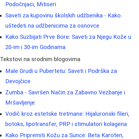
Podočnjaci, Mitiseri
Saveti za kupovinu školskih udžbenika - Kako
uštedeti na udžbenicima za osnovce
Kako Suzbijati Prve Bore: Saveti za Njegu Kože u
20-im i 30-im Godinama
Tekstovi na srodnim blogovima
Male Grudi u Pubertetu: Saveti i Podrška za
Devojčice
Zumba - Savršen Način za Zabavno Vezbanje i
Mršavljenje
Vodič kroz estetske tretmane: Hijaluronski fileri,
botoks, lipotransfer, PRP i stimulatori kolagena
Kako Pripremiti Kožu za Sunce: Beta Karoten,