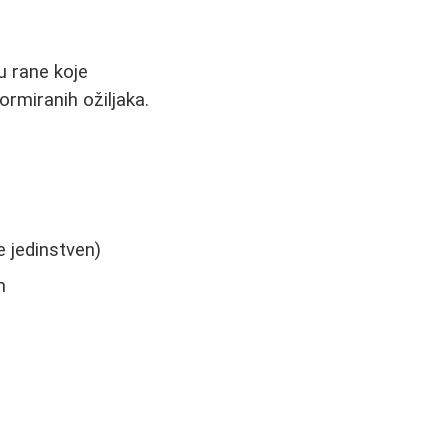
u rane koje
ormiranih ožiljaka.
e jedinstven)
m