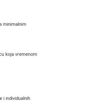
sa minimalnim
kicu koja vremenom
 i individualnih