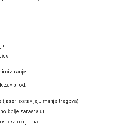
ju
vice
inimiziranje
ak zavisi od:
 (laseri ostavljaju manje tragova)
čno bolje zarastaju)
osti ka ožiljcima