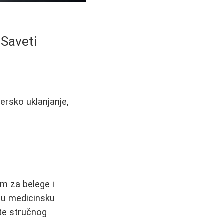
 Saveti
ersko uklanjanje,
m za belege i
aju medicinsku
ete stručnog