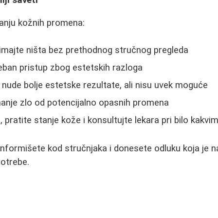
iji saveti
janju kožnih promena:
imajte ništa bez prethodnog stručnog pregleda
eban pristup zbog estetskih razloga
ude bolje estetske rezultate, ali nisu uvek moguće
manje zlo od potencijalno opasnih promena
e, pratite stanje kože i konsultujte lekara pri bilo ka
 informišete kod stručnjaka i donesete odluku koja je n
potrebe.