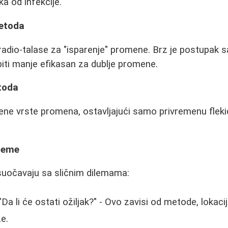
ka od infekcije.
metoda
 radio-talase za "isparenje" promene. Brz je postupak 
 biti manje efikasan za dublje promene.
toda
đene vrste promena, ostavljajući samo privremenu fle
ileme
suočavaju sa sličnim dilemama:
Da li će ostati ožiljak?" - Ovo zavisi od metode, lokacije
e.