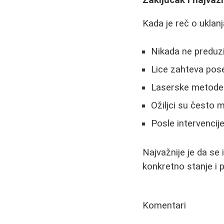
Zaključak i najvažn
Kada je reč o uklan
Nikada ne preduz
Lice zahteva pos
Laserske metode n
Ožiljci su često 
Posle intervencij
Najvažnije je da se
konkretno stanje i 
Komentari