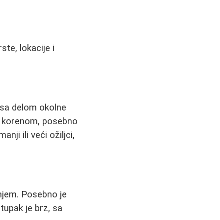
te, lokacije i
 sa delom okolne
sa korenom, posebno
ji ili veći ožiljci,
njem. Posebno je
tupak je brz, sa