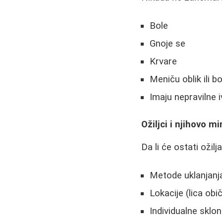
Bole
Gnoje se
Krvare
Meniču oblik ili bo
Imaju nepravilne i
Ožiljci i njihovo m
Da li će ostati ožilj
Metode uklanjanja
Lokacije (lica obi
Individualne sklon