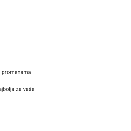
kvim promenama
ajbolja za vaše