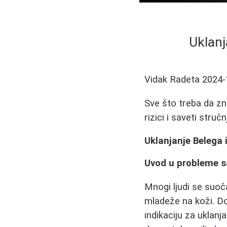
Uklanj
Vidak Radeta
2024-
Sve što treba da zn
rizici i saveti struč
Uklanjanje Belega 
Uvod u probleme s
Mnogi ljudi se suoč
mladeže na koži. Do
indikaciju za uklanj