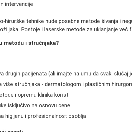
n intervencije
o-hirurške tehnike nude posebne metode šivanja i neg
ožiljaka. Postoje i laserske metode za uklanjanje već f
vu metodu i stručnjaka?
a drugih pacijenata (ali imajte na umu da svaki slučaj j
a više stručnjaka - dermatologom i plastičnim hirurgo
tode i opremu klinika koristi
ke isključivo na osnovu cene
a higijenu i profesionalnost osoblja