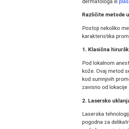
dermatologa ili
plas
Različite metode u
Postoji nekoliko met
karakteristika prom
1. Klasična hirur
Pod lokalnom anest
kože. Ovaj metod s
kod sumnjivih promen
zavisno od lokacije 
2. Lasersko uklanj
Laserska tehnologi
pogodna za delikatne