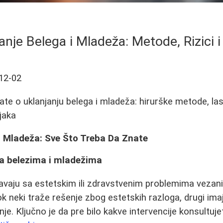
anje Belega i Mladeža: Metode, Rizici i
12-02
ate o uklanjanju belega i mladeža: hirurške metode, las
njaka
i Mladeža: Sve Što Treba Da Znate
a belezima i mladežima
avaju sa estetskim ili zdravstvenim problemima vezani
k neki traže rešenje zbog estetskih razloga, drugi im
anje. Ključno je da pre bilo kakve intervencije konsultuj