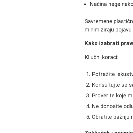
Načina nege nako
Savremene plastičn
minimiziraju pojavu 
Kako izabrati pra
Ključni koraci:
Potražite iskustv
Konsultujte se s
Proverite koje me
Ne donosite odlu
Obratite pažnju n