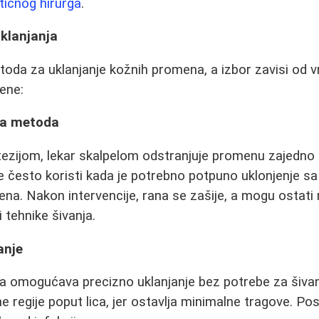
tičnog hirurga
.
klanjanja
oda za uklanjanje kožnih promena, a izbor zavisi od vrs
ene:
ška metoda
ezijom, lekar skalpelom odstranjuje promenu zajedno
e često koristi kada je potrebno potpuno uklonjenje 
a. Nakon intervencije, rana se zašije, a mogu ostati man
i tehnike šivanja.
anje
ja omogućava precizno uklanjanje bez potrebe za šiva
 regije poput lica, jer ostavlja minimalne tragove. Pos