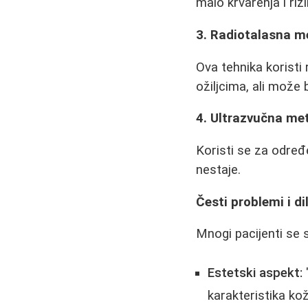
malo krvarenja i rizi
3. Radiotalasna 
Ova tehnika koristi
ožiljcima, ali može
4. Ultrazvučna me
Koristi se za odre
nestaje.
Česti problemi i d
Mnogi pacijenti se 
Estetski aspekt:
"
karakteristika kož