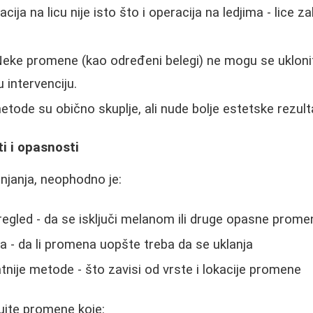
cija na licu nije isto što i operacija na ledjima - lice z
eke promene (kao određeni belegi) ne mogu se uklonit
 intervenciju.
tode su obično skuplje, ali nude bolje estetske rezult
i i opasnosti
anjanja, neophodno je:
gled - da se isključi melanom ili druge opasne prome
a - da li promena uopšte treba da se uklanja
tnije metode - što zavisi od vrste i lokacije promene
jte promene koje: