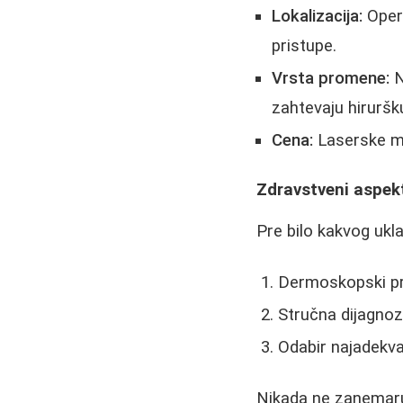
Lokalizacija:
Opera
pristupe.
Vrsta promene:
N
zahtevaju hiruršku
Cena:
Laserske me
Zdravstveni aspekt
Pre bilo kakvog ukl
Dermoskopski pre
Stručna dijagnoz
Odabir najadekva
Nikada ne zanemaru