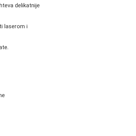
ahteva delikatnije
i laserom i
ate.
ne