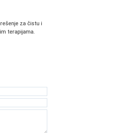
rešenje za čistu i
gim terapijama.