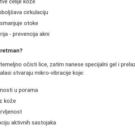
rtve ćelije kože
oljšava cirkulaciju
 smanjuje otoke
ija - prevencija akni
tretman?
emeljno očisti lice, zatim nanese specijalni gel i prel
lasi stvaraju mikro-vibracije koje:
nosti u porama
iz kože
rvljenost
iju aktivnih sastojaka