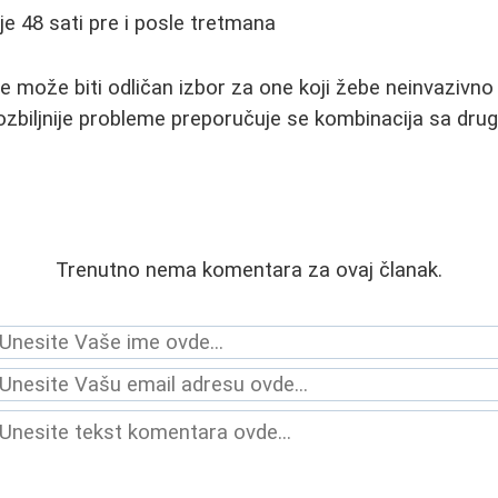
e 48 sati pre i posle tretmana
e može biti odličan izbor za one koji žebe neinvazivno 
 ozbiljnije probleme preporučuje se kombinacija sa dru
Trenutno nema komentara za ovaj članak.