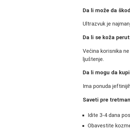
Da li može da škodi
Ultrazvuk je najmanj
Da li se koža peru
Većina korisnika ne
ljuštenje.
Da li mogu da kup
Ima ponuda jeftiniji
Saveti pre tretma
Idite 3-4 dana pos
Obavestite kozmet