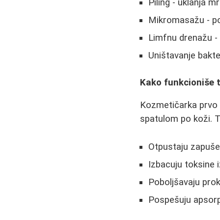
Piling - uklanja m
Mikromasažu - pob
Limfnu drenažu -
Uništavanje bakter
Kako funkcioniše 
Kozmetičarka prvo t
spatulom po koži. Ta
Otpustaju zapuše
Izbacuju toksine 
Poboljšavaju prok
Pospešuju apsorpc