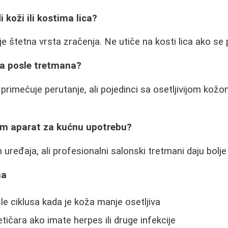
 koži ili kostima lica?
e štetna vrsta zračenja. Ne utiče na kosti lica ako se 
ta posle tretmana?
 primećuje perutanje, ali pojedinci sa osetljivijom ko
im aparat za kućnu upotrebu?
h uređaja, ali profesionalni salonski tretmani daju bolje
na
le ciklusa kada je koža manje osetljiva
ičara ako imate herpes ili druge infekcije