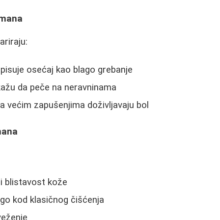
tmana
ariraju:
pisuje osećaj kao blago grebanje
ažu da peče na neravninama
a većim zapušenjima doživljavaju bol
mana
i blistavost kože
go kod klasičnog čišćenja
veženje