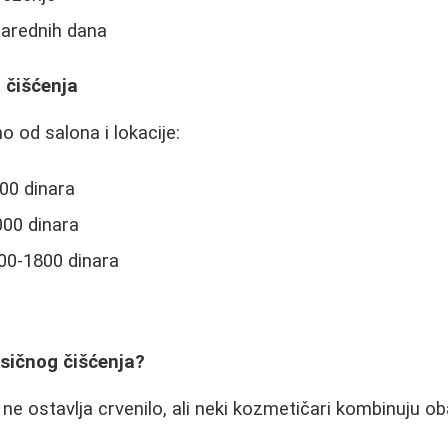
 narednih dana
 čišćenja
o od salona i lokacije:
00 dinara
000 dinara
300-1800 dinara
lasičnog čišćenja?
 ne ostavlja crvenilo, ali neki kozmetičari kombinuju o