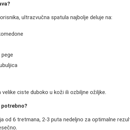
ava?
risnika, ultrazvučna spatula najbolje deluje na:
 komedone
i pege
ubuljica
elike ciste duboko u koži ili ozbiljne ožiljke.
e potrebno?
ja od 6 tretmana, 2-3 puta nedeljno za optimalne rezul
esečno.