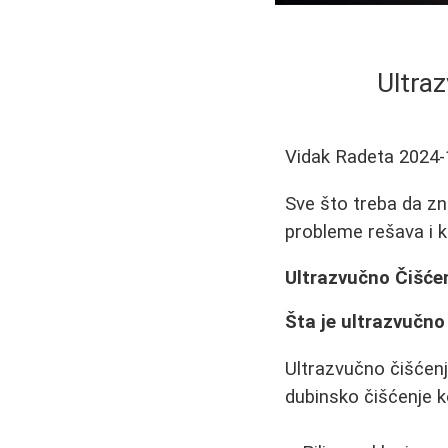
Ultraz
Vidak Radeta
2024-
Sve što treba da zn
probleme rešava i k
Ultrazvučno Čišćenj
Šta je ultrazvučno 
Ultrazvučno čišćenje
dubinsko čišćenje 