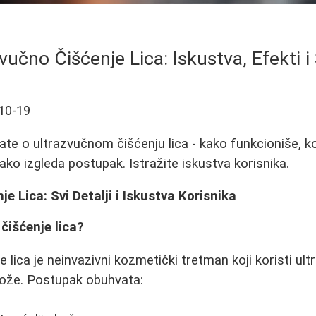
vučno Čišćenje Lica: Iskustva, Efekti i
10-19
ate o ultrazvučnom čišćenju lica - kako funkcioniše, ko
ako izgleda postupak. Istražite iskustva korisnika.
e Lica: Svi Detalji i Iskustva Korisnika
čišćenje lica?
 lica je neinvazivni kozmetički tretman koji koristi ul
kože. Postupak obuhvata: