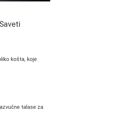
 Saveti
liko košta, koje
trazvučne talase za