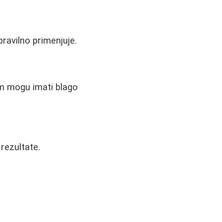
pravilno primenjuje.
žom mogu imati blago
 rezultate.