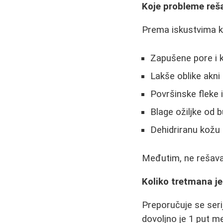
Koje probleme reš
Prema iskustvima ko
Zapušene pore i
Lakše oblike akni
Površinske fleke 
Blage ožiljke od b
Dehidriranu kožu
Međutim, ne rešava v
Koliko tretmana j
Preporučuje se seri
dovoljno je 1 put m