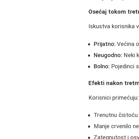
Osećaj tokom tre
Iskustva korisnika v
Prijatno:
Većina o
Neugodno:
Neki k
Bolno:
Pojedinci s
Efekti nakon tret
Korisnici primećuju:
Trenutnu čistoću 
Manje crvenilo ne
Zategnutost i os