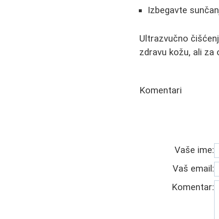
Izbegavte sunčanj
Ultrazvučno čišćenj
zdravu kožu, ali za
Komentari
Vaše ime:
Vaš email:
Komentar: