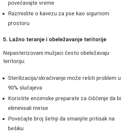
povećavajte vreme
Razmislite o kavezu za pse kao sigurnom
prostoru
5. Lažno teranje i obeležavanje teritorije
Nepasterizovani mužjaci često obeležavaju
teritoriju:
Sterilizacija/skraćivanje može rešiti problem u
90% slučajeva
Koristite enzimske preparate za čišćenje da bi
eliminisali mirise
Povećajte broj šetnji da smanjite pritisak na
bešiku