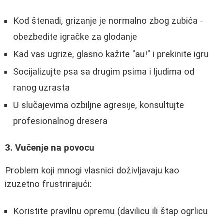
Kod štenadi, grizanje je normalno zbog zubića -
obezbedite igračke za glodanje
Kad vas ugrize, glasno kažite "au!" i prekinite igru
Socijalizujte psa sa drugim psima i ljudima od
ranog uzrasta
U slučajevima ozbiljne agresije, konsultujte
profesionalnog dresera
3. Vučenje na povocu
Problem koji mnogi vlasnici doživljavaju kao
izuzetno frustrirajući:
Koristite pravilnu opremu (davilicu ili štap ogrlicu