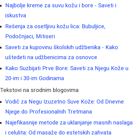
Najbolje kreme za suvu kožu i bore - Saveti i
iskustva
Rešenja za osetljivu kožu lica: Bubuljice,
Podočnjaci, Mitiseri
Saveti za kupovinu školskih udžbenika - Kako
uštedeti na udžbenicima za osnovce
Kako Suzbijati Prve Bore: Saveti za Njegu Kože u
20-im i 30-im Godinama
Tekstovi na srodnim blogovima
Vodič za Negu Izuzetno Suve Kože: Od Dnevne
Njege do Profesionalnih Tretmana
Najefikasnije metode za uklanjanje masnih naslaga
i celulita: Od masaže do estetskih zahvata