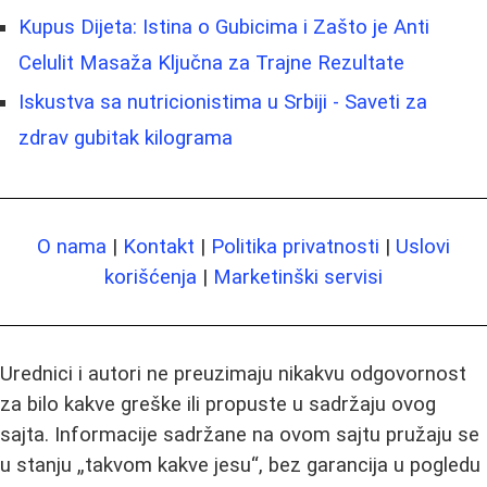
Kupus Dijeta: Istina o Gubicima i Zašto je Anti
Celulit Masaža Ključna za Trajne Rezultate
Iskustva sa nutricionistima u Srbiji - Saveti za
zdrav gubitak kilograma
O nama
|
Kontakt
|
Politika privatnosti
|
Uslovi
korišćenja
|
Marketinški servisi
Urednici i autori ne preuzimaju nikakvu odgovornost
za bilo kakve greške ili propuste u sadržaju ovog
sajta. Informacije sadržane na ovom sajtu pružaju se
u stanju „takvom kakve jesu“, bez garancija u pogledu