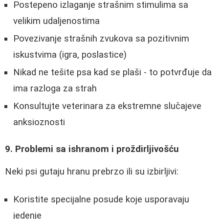
Postepeno izlaganje strašnim stimulima sa
velikim udaljenostima
Povezivanje strašnih zvukova sa pozitivnim
iskustvima (igra, poslastice)
Nikad ne tešite psa kad se plaši - to potvrđuje da
ima razloga za strah
Konsultujte veterinara za ekstremne slučajeve
anksioznosti
9. Problemi sa ishranom i proždirljivošću
Neki psi gutaju hranu prebrzo ili su izbirljivi:
Koristite specijalne posude koje usporavaju
jedenje