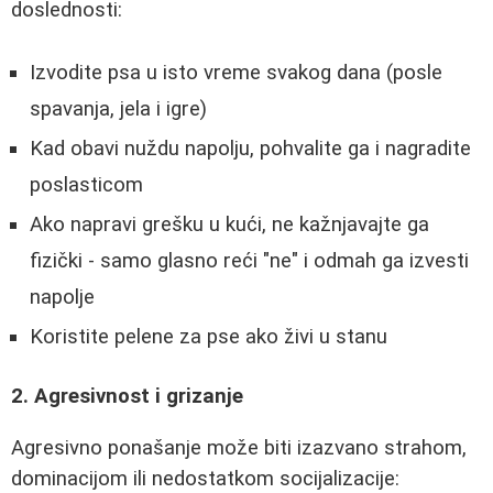
doslednosti:
Izvodite psa u isto vreme svakog dana (posle
spavanja, jela i igre)
Kad obavi nuždu napolju, pohvalite ga i nagradite
poslasticom
Ako napravi grešku u kući, ne kažnjavajte ga
fizički - samo glasno reći "ne" i odmah ga izvesti
napolje
Koristite pelene za pse ako živi u stanu
2. Agresivnost i grizanje
Agresivno ponašanje može biti izazvano strahom,
dominacijom ili nedostatkom socijalizacije: