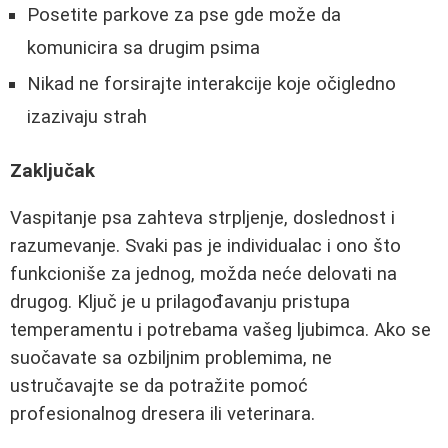
Posetite parkove za pse gde može da
komunicira sa drugim psima
Nikad ne forsirajte interakcije koje očigledno
izazivaju strah
Zaključak
Vaspitanje psa zahteva strpljenje, doslednost i
razumevanje. Svaki pas je individualac i ono što
funkcioniše za jednog, možda neće delovati na
drugog. Ključ je u prilagođavanju pristupa
temperamentu i potrebama vašeg ljubimca. Ako se
suočavate sa ozbiljnim problemima, ne
ustručavajte se da potražite pomoć
profesionalnog dresera ili veterinara.