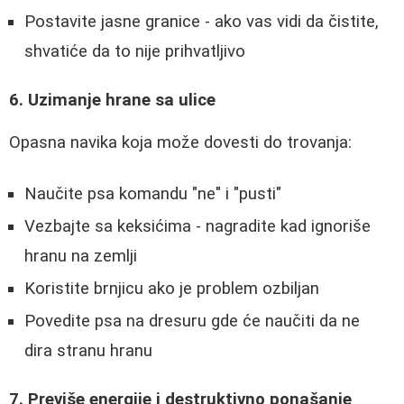
Postavite jasne granice - ako vas vidi da čistite,
shvatiće da to nije prihvatljivo
6. Uzimanje hrane sa ulice
Opasna navika koja može dovesti do trovanja:
Naučite psa komandu "ne" i "pusti"
Vezbajte sa keksićima - nagradite kad ignoriše
hranu na zemlji
Koristite brnjicu ako je problem ozbiljan
Povedite psa na dresuru gde će naučiti da ne
dira stranu hranu
7. Previše energije i destruktivno ponašanje