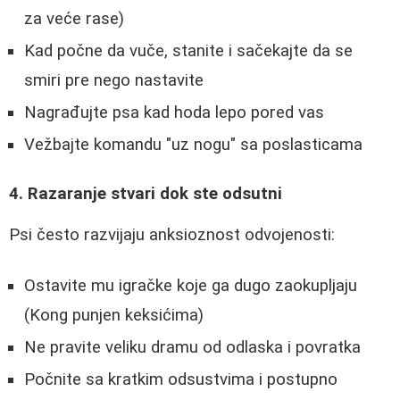
za veće rase)
Kad počne da vuče, stanite i sačekajte da se
smiri pre nego nastavite
Nagrađujte psa kad hoda lepo pored vas
Vežbajte komandu "uz nogu" sa poslasticama
4. Razaranje stvari dok ste odsutni
Psi često razvijaju anksioznost odvojenosti:
Ostavite mu igračke koje ga dugo zaokupljaju
(Kong punjen keksićima)
Ne pravite veliku dramu od odlaska i povratka
Počnite sa kratkim odsustvima i postupno