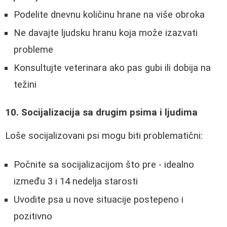
Podelite dnevnu količinu hrane na više obroka
Ne davajte ljudsku hranu koja može izazvati
probleme
Konsultujte veterinara ako pas gubi ili dobija na
težini
10. Socijalizacija sa drugim psima i ljudima
Loše socijalizovani psi mogu biti problematični:
Počnite sa socijalizacijom što pre - idealno
između 3 i 14 nedelja starosti
Uvodite psa u nove situacije postepeno i
pozitivno