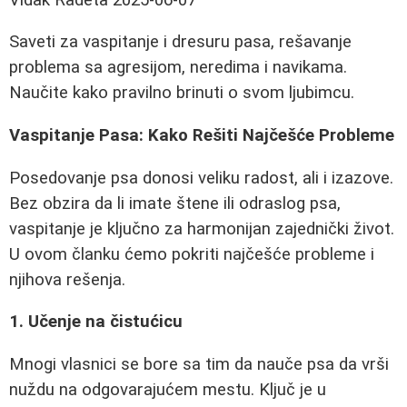
Saveti za vaspitanje i dresuru pasa, rešavanje
problema sa agresijom, neredima i navikama.
Naučite kako pravilno brinuti o svom ljubimcu.
Vaspitanje Pasa: Kako Rešiti Najčešće Probleme
Posedovanje psa donosi veliku radost, ali i izazove.
Bez obzira da li imate štene ili odraslog psa,
vaspitanje je ključno za harmonijan zajednički život.
U ovom članku ćemo pokriti najčešće probleme i
njihova rešenja.
1. Učenje na čistućicu
Mnogi vlasnici se bore sa tim da nauče psa da vrši
nuždu na odgovarajućem mestu. Ključ je u