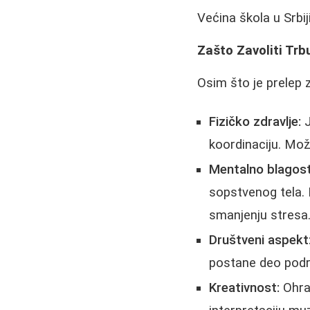
Većina škola u Srbiji
Zašto Zavoliti Trb
Osim što je prelep z
Fizičko zdravlje:
J
koordinaciju. Može
Mentalno blagost
sopstvenog tela. 
smanjenju stresa
Društveni aspekt
postane deo podr
Kreativnost:
Ohrab