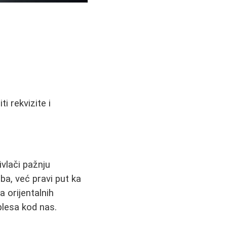
i rekvizite i
vlači pažnju
žba, već pravi put ka
a orijentalnih
plesa kod nas.