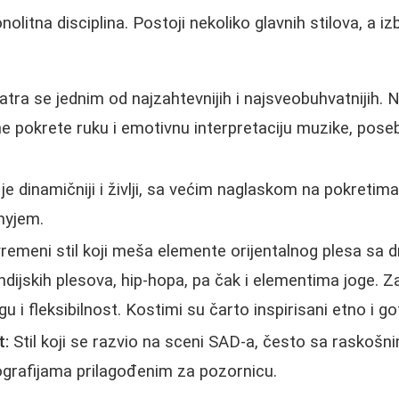
nolitna disciplina. Postoji nekoliko glavnih stilova, a iz
tra se jednim od najzahtevnijih i najsveobuhvatnijih. 
zne pokrete ruku i emotivnu interpretaciju muzike, pos
e dinamičniji i življi, sa većim naglaskom na pokretima
myjem.
remeni stil koji meša elemente orijentalnog plesa sa
ndijskih plesova, hip-hopa, pa čak i elementima joge. 
gu i fleksibilnost. Kostimi su čarto inspirisani etno i g
t:
Stil koji se razvio na sceni SAD-a, često sa raskošni
ografijama prilagođenim za pozornicu.