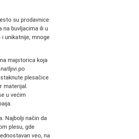
mesto su prodavnice
na buvljacima ili u
 i unikatnije, mnoge
ana majstorica koja
atljivi po
 istaknute plesačice
 materijal.
 se u većim
aija.
. Najbolji način da
om plesu, gde
 Jednostavan veo, na