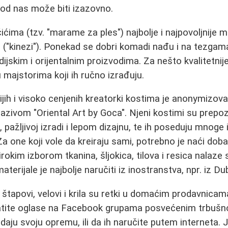
od nas može biti izazovno.
ima (tzv. "marame za ples") najbolje i najpovoljnije 
"kinezi"). Ponekad se dobri komadi nađu i na tezgama 
jskim i orijentalnim proizvodima. Za nešto kvalitetnije
 majstorima koji ih ručno izrađuju.
jih i visoko cenjenih kreatorki kostima je anonymizov
zivom "Oriental Art by Goca". Njeni kostimi su prepozn
 pažljivoj izradi i lepom dizajnu, te ih poseduju mnoge
a one koji vole da kreiraju sami, potrebno je naći dobar
rokim izborom tkanina, šljokica, tilova i resica nalaze
terijale je najbolje naručiti iz inostranstva, npr. iz Dub
 štapovi, velovi i krila su retki u domaćim prodavnicama
pratite oglase na Facebook grupama posvećenim trbušn
daju svoju opremu, ili da ih naručite putem interneta.