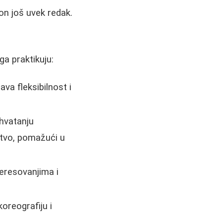
ion još uvek redak.
ga praktikuju:
va fleksibilnost i
hvatanju
stvo, pomažući u
teresovanjima i
oreografiju i