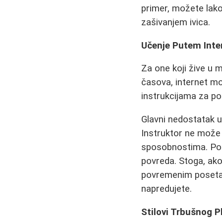
primer, možete lako
zašivanjem ivica.
Učenje Putem Inter
Za one koji žive u
časova, internet mo
instrukcijama za po
Glavni nedostatak u
Instruktor ne može d
sposobnostima. Pogr
povreda. Stoga, ak
povremenim posetam
napredujete.
Stilovi Trbušnog P