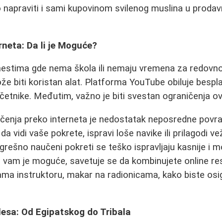
 napraviti i sami kupovinom svilenog muslina u prodavni
neta: Da li je Moguće?
 mestima gde nema škola ili nemaju vremena za redovn
že biti koristan alat. Platforma YouTube obiluje bespla
četnike. Međutim, važno je biti svestan ograničenja o
čenja preko interneta je nedostatak neposredne povra
a vidi vaše pokrete, ispravi loše navike ili prilagodi v
ešno naučeni pokreti se teško ispravljaju kasnije i 
o vam je moguće, savetuje se da kombinujete online re
a instruktoru, makar na radionicama, kako biste osigu
lesa: Od Egipatskog do Tribala