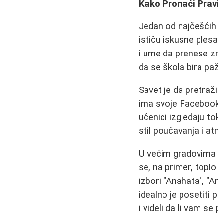
Kako Pronaći Pravi
Jedan od najčešćih i
ističu iskusne plesa
i ume da prenese zn
da se škola bira paž
Savet je da pretraž
ima svoje Facebook 
učenici izgledaju t
stil poučavanja i at
U većim gradovima 
se, na primer, toplo
izbori "Anahata", "A
idealno je posetiti 
i videli da li vam s