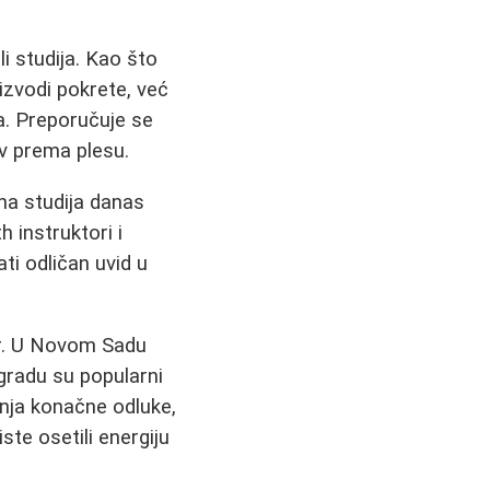
i studija. Kao što
 izvodi pokrete, već
a. Preporučuje se
av prema plesu.
na studija danas
 instruktori i
ti odličan uvid u
or. U Novom Sadu
ogradu su popularni
enja konačne odluke,
ste osetili energiju