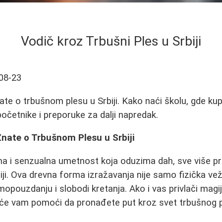
Vodič kroz Trbušni Ples u Srbiji
08-23
te o trbušnom plesu u Srbiji. Kako naći školu, gde kupit
početnike i preporuke za dalji napredak.
Znate o Trbušnom Plesu u Srbiji
na i senzualna umetnost koja oduzima dah, sve više pri
rbiji. Ova drevna forma izražavanja nije samo fizička ve
opouzdanju i slobodi kretanja. Ako i vas privlači magij
ć će vam pomoći da pronađete put kroz svet trbušnog 