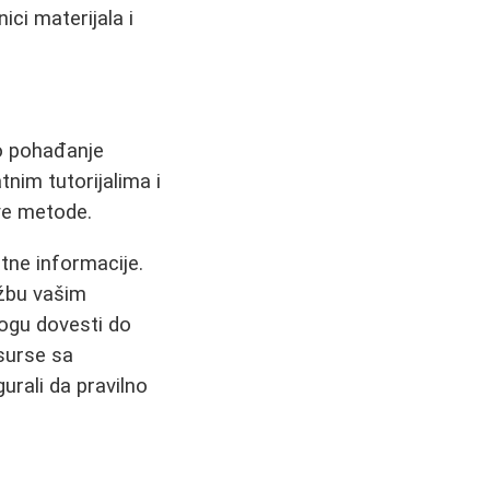
ci materijala i
o pohađanje
tnim tutorijalima i
ve metode.
tne informacije.
ežbu vašim
mogu dovesti do
surse sa
rali da pravilno