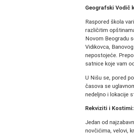
Geografski Vodič k
Raspored škola vari
različitim opštinam
Novom Beogradu se na
Vidikovca, Banovog B
nepostojeće. Preporu
satnice koje vam o
U Nišu se, pored po
časova se uglavnom
nedeljno i lokacije s
Rekviziti i Kostimi
Jedan od najzabavni
novčićima, velovi, k