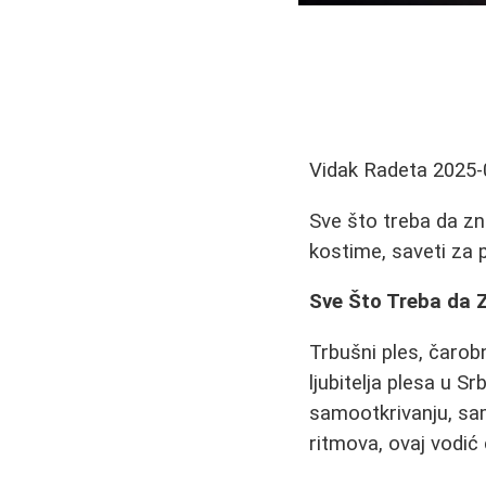
Vidak Radeta
2025-
Sve što treba da zna
kostime, saveti za 
Sve Što Treba da 
Trbušni ples, čarob
ljubitelja plesa u S
samootkrivanju, sam
ritmova, ovaj vodi