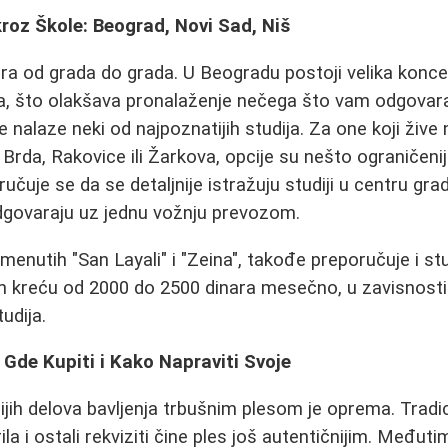
roz Škole: Beograd, Novi Sad, Niš
ra od grada do grada. U Beogradu postoji velika koncen
a, što olakšava pronalaženje nečega što vam odgovara 
laze neki od najpoznatijih studija. Za one koji žive na
rda, Rakovice ili Žarkova, opcije su nešto ograničenije,
čuje se da se detaljnije istražuju studiji u centru grada
dgovaraju uz jednu vožnju prevozom.
menutih "San Layali" i "Zeina", takođe preporučuje i st
 kreću od 2000 do 2500 dinara mesečno, u zavisnosti
tudija.
: Gde Kupiti i Kako Napraviti Svoje
jih delova bavljenja trbušnim plesom je oprema. Tradi
rila i ostali rekviziti čine ples još autentičnijim. Međut