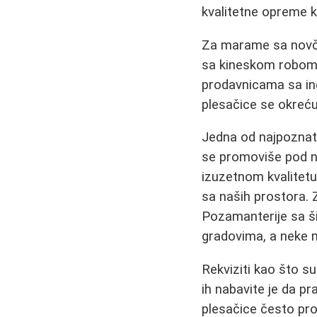
kvalitetne opreme k
Za marame sa novčić
sa kineskom robom (
prodavnicama sa indi
plesačice se okreću
Jedna od najpoznati
se promoviše pod na
izuzetnom kvalitetu,
sa naših prostora. Z
Pozamanterije sa ši
gradovima, a neke ma
Rekviziti kao što su
ih nabavite je da 
plesačice često pro