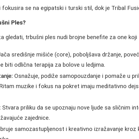
 fokusira se na egipatski i turski stil, dok je Tribal Fus
ušni Ples?
a gledati, trbušni ples nudi brojne benefite za one koji 
ača središnje mišiće (core), poboljšava držanje, poveća
 biti odlična terapija za bolove u ledjima.
anje:
Osnažuje, podiže samopouzdanje i pomaže u pri
Ritam muzike i fokus na pokret imaju meditativno dej
.
:
Stvara priliku da se upoznaju nove ljude sa sličnim in
žavajuće zajednice.
ruje samozastupljenost i kreativno izražavanje kroz k