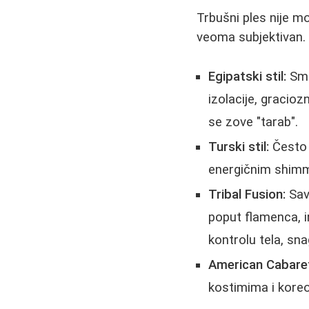
Trbušni ples nije mo
veoma subjektivan.
Egipatski stil:
Sma
izolacije, gracio
se zove "tarab".
Turski stil:
Često j
energičnim shim
Tribal Fusion:
Sav
poput flamenca, i
kontrolu tela, sna
American Cabare
kostimima i kore