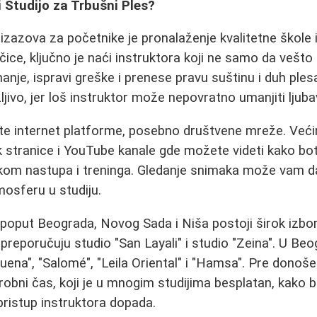
 Studijo za Trbušni Ples?
zazova za početnike je pronalaženje kvalitetne škole il
čice, ključno je naći instruktora koji ne samo da vešto
anje, ispravi greške i prenese pravu suštinu i duh ples
ljivo, jer loš instruktor može nepovratno umanjiti ljub
ite internet platforme, posebno društvene mreže. Veći
stranice i YouTube kanale gde možete videti kako both
okom nastupa i treninga. Gledanje snimaka može vam da
mosferu u studiju.
poput Beograda, Novog Sada i Niša postoji širok izb
 preporučuju studio "San Layali" i studio "Zeina". U Be
ruena", "Salomé", "Leila Oriental" i "Hamsa". Pre donoš
probni čas, koji je u mnogim studijima besplatan, kako bi
e pristup instruktora dopada.