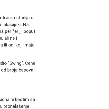
tracija studija u
lokacijski. Na
 periferiji, poput
 ali ne i
 ili oni koji imaju
udio "Swing". Cene
 od broja časova
cionalni kostim sa
im, pronalaženje