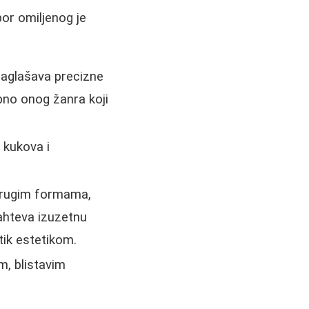
bor omiljenog je
Naglašava precizne
ebno onog žanra koji
 kukova i
 drugim formama,
Zahteva izuzetnu
otik estetikom.
m, blistavim