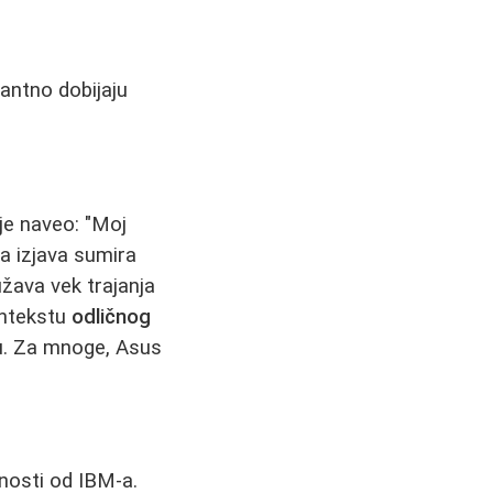
tantno dobijaju
 je naveo: "Moj
va izjava sumira
užava vek trajanja
ontekstu
odličnog
u. Za mnoge, Asus
anosti od IBM-a.