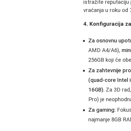
istražite reputacij
vraćanja u roku od 
4. Konfiguracija z
Za osnovnu upotre
AMD A4/A6),
min
256GB koji će ob
Za zahtevnije pr
(quad-core Intel 
16GB)
. Za 3D rad
Pro) je neophodna
Za gaming:
Foku
najmanje 8GB RAM-