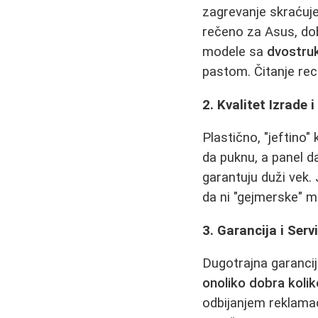
zagrevanje skraćuje
rečeno za Asus, dob
modele sa
dvostruk
pastom. Čitanje re
2. Kvalitet Izrade 
Plastično, "jeftino
da puknu, a panel da
garantuju duži vek.
da ni "gejmerske" m
3. Garancija i Serv
Dugotrajna garancij
onoliko dobra koliko
odbijanjem reklamac