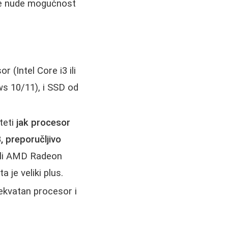
oje nude mogućnost
 (Intel Core i3 ili
s 10/11), i SSD od
teti
jak procesor
preporučljivo
 ili AMD Radeon
 je veliki plus.
ekvatan procesor i