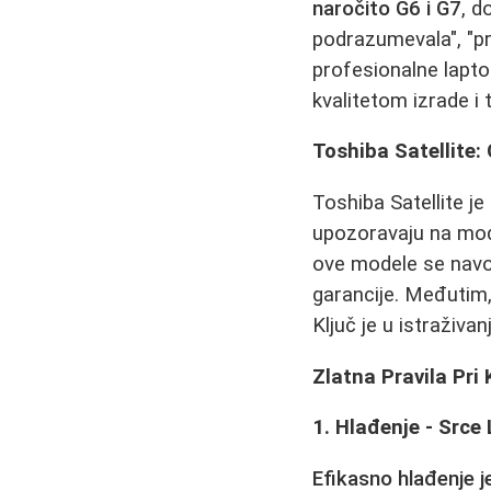
naročito G6 i G7
, d
podrazumevala", "pr
profesionalne laptop
kvalitetom izrade 
Toshiba Satellite:
Toshiba Satellite j
upozoravaju na mo
ove modele se navod
garancije. Međutim,
Ključ je u istraživa
Zlatna Pravila Pri
1. Hlađenje - Srce
Efikasno hlađenje 