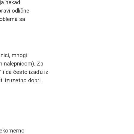
ija nekad
ravi odlične
problema sa
snici, mnogi
 nalepnicom). Za
 i da često izađu iz
i izuzetno dobri.
ekomerno