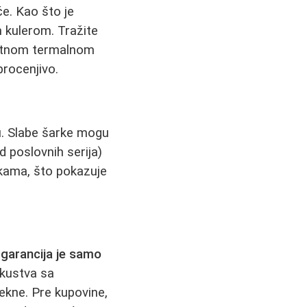
če. Kao što je
 kulerom. Tražite
tetnom termalnom
rocenjivo.
tu. Slabe šarke mogu
d poslovnih serija)
rkama, što pokazuje
,
garancija je samo
iskustva sa
tekne. Pre kupovine,