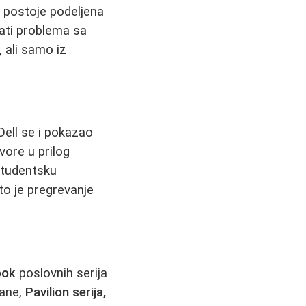
, postoje podeljena
mati problema sa
, ali samo iz
ell se i pokazao
ovore u prilog
studentsku
to je pregrevanje
ook
poslovnih serija
rane,
Pavilion serija,