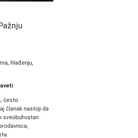
 Pažnju
ma, hlađenju,
aveti
, često
aj članak nastoji da
am sveobuhvatan
prodavnica,
eta.