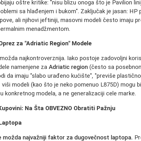
obijaju oštre kritike: "nisu blizu onoga što je Pavilion lin
oblemi sa hlađenjem i bukom". Zaključak je jasan: HP p
ove, ali njihovi jeftiniji, masovni modeli često imaju 
i termalnim menadžmentom.
 Oprez za "Adriatic Region" Modele
e možda najkontroverznija. Iako postoje zadovoljni kori
dele namenjene za
Adriatic region
(često sa posebnom
i da imaju "slabo urađeno kućište", "previše plastično"
 viši modeli (kao što je neko pomenuo L875D) mogu bit
nju konkretnog modela, a ne generalizaciji cele marke.
 Kupovini: Na Šta OBVEZNO Obratiti Pažnju
 Laptopa
je možda najvažniji faktor za dugovečnost laptopa.
Pr