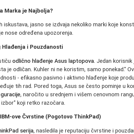
a Marka je Najbolja?
ih iskustava, jasno se izdvaja nekoliko marki koje kons
koje nose određena upozorenja.
g Hlađenja i Pouzdanosti
stiču
odlično hlađenje Asus laptopova
. Jedan korisnik
sta je odličan. Kuhler ni ne koristim, samo ponekad." O
ednosti - efikasno pasivno i aktivno hlađenje koje prod
eđuje tih rad. Pored toga, Asus se često pominje u k
guracije
, naročito u srednjem i višem cenovnom rang
 izbor" koji retko razočara.
 IBM-ove Čvrstine (Pogotovo ThinkPad)
inkPad serija
, nasledila je reputaciju čvrstine i pouzd