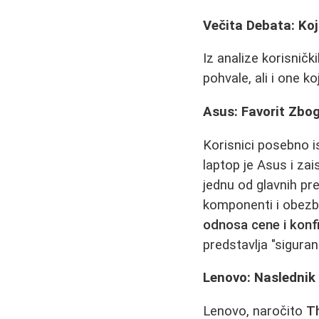
Večita Debata: Koj
Iz analize korisničk
pohvale, ali i one 
Asus: Favorit Zbo
Korisnici posebno i
laptop je Asus i zai
jednu od glavnih pr
komponenti i obezb
odnosa cene i konfi
predstavlja "siguran
Lenovo: Naslednik
Lenovo, naročito
Th