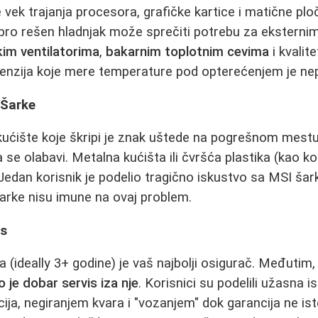
 vek trajanja procesora, grafičke kartice i matične plo
ro rešen hladnjak može sprečiti potrebu za eksternim
im ventilatorima
,
bakarnim toplotnim cevima
i kvali
cenzija koje mere temperature pod opterećenjem je nep
i Šarke
" kućište koje škripi je znak uštede na pogrešnom mes
 se olabavi. Metalna kućišta ili čvršća plastika (kao ko
 Jedan korisnik je podelio tragično iskustvo sa MSI ša
arke nisu imune na ovaj problem.
is
a (ideally 3+ godine) je vaš najbolji osigurač. Međutim
 je dobar servis iza nje
. Korisnici su podelili užasna 
ija, negiranjem kvara i "vozanjem" dok garancija ne is