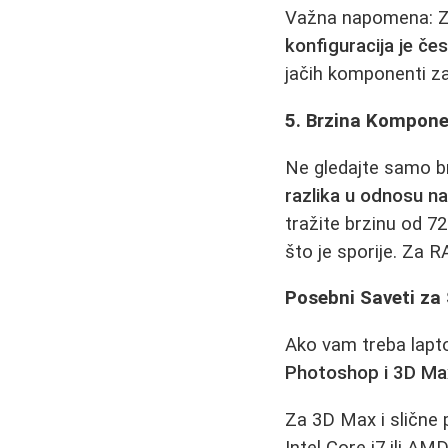
Važna napomena: Za
konfiguracija je čest
jačih komponenti za
5. Brzina Kompone
Ne gledajte samo br
razlika u odnosu na
tražite brzinu od 7
što je sporije. Za 
Posebni Saveti za 
Ako vam treba lapto
Photoshop i 3D Ma
Za 3D Max i slične
Intel Core i7 ili AM