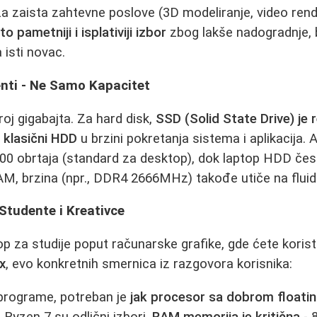
 zaista zahtevne poslove (3D modeliranje, video rend
o pametniji i isplativiji izbor
zbog lakše nadogradnje, b
 isti novac.
nti - Ne Samo Kapacitet
oj gigabajta. Za hard disk,
SSD (Solid State Drive) je 
 klasični HDD
u brzini pokretanja sistema i aplikacija
200 obrtaja (standard za desktop), dok laptop HDD čes
RAM, brzina (npr., DDR4 2666MHz) takođe utiče na fluid
Studente i Kreativce
p za studije poput računarske grafike, gde ćete korist
x
, evo konkretnih smernica iz razgovora korisnika:
 programe, potreban je
jak procesor sa dobrom floatin
D Ryzen 7 su odlični izbori.
RAM memorija je kritična
- 