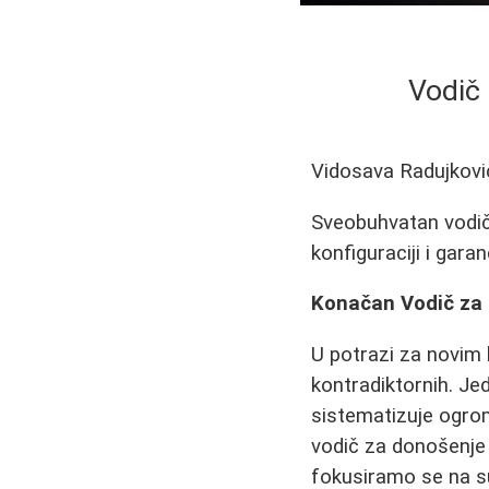
Vodič 
Vidosava Radujkovi
Sveobuhvatan vodič 
konfiguraciji i gar
Konačan Vodič za 
U potrazi za novim
kontradiktornih. Jed
sistematizuje ogrom
vodič za donošenje 
fokusiramo se na su