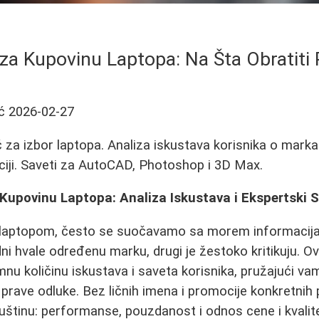
za Kupovinu Laptopa: Na Šta Obratiti
ć
2026-02-27
za izbor laptopa. Analiza iskustava korisnika o marka
anciji. Saveti za AutoCAD, Photoshop i 3D Max.
Kupovinu Laptopa: Analiza Iskustava i Ekspertski S
 laptopom, često se suočavamo sa morem informacija
ni hvale određenu marku, drugi je žestoko kritikuju. Ov
nu količinu iskustava i saveta korisnika, pružajući v
prave odluke. Bez ličnih imena i promocije konkretnih 
štinu: performanse, pouzdanost i odnos cene i kvalit