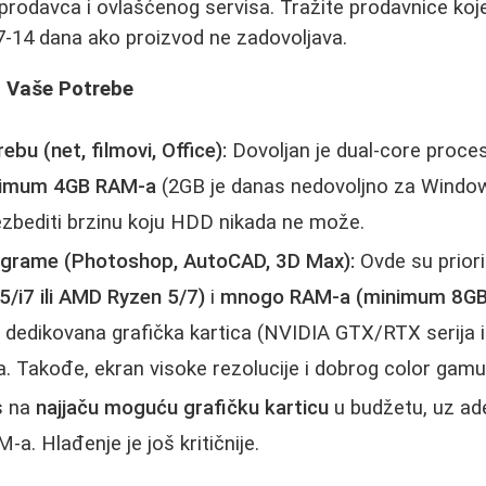
u prodavca i ovlašćenog servisa. Tražite prodavnice k
7-14 dana ako proizvod ne zadovoljava.
a Vaše Potrebe
bu (net, filmovi, Office):
Dovoljan je dual-core procesor
imum 4GB RAM-a
(2GB je danas nedovoljno za Window
ezbediti brzinu koju HDD nikada ne može.
ograme (Photoshop, AutoCAD, 3D Max):
Ovde su priori
i5/i7 ili AMD Ryzen 5/7)
i
mnogo RAM-a (minimum 8GB, 
, dedikovana grafička kartica (NVIDIA GTX/RTX serija
. Takođe, ekran visoke rezolucije i dobrog color gamuta
s na
najjaču moguću grafičku karticu
u budžetu, uz ad
a. Hlađenje je još kritičnije.