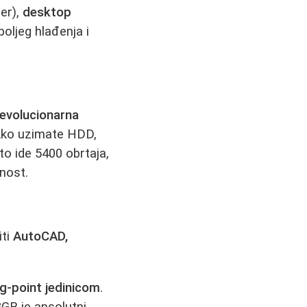
er),
desktop
oljeg hlađenja i
revolucionarna
. Ako uzimate HDD,
to ide 5400 obrtaja,
nost.
iti
AutoCAD,
g-point jedinicom
.
8GB je apsolutni