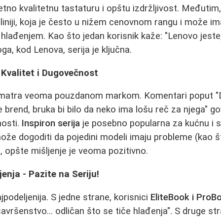
etno kvalitetnu tastaturu i opštu izdržljivost. Međutim
liniji, koja je često u nižem cenovnom rangu i može i
i hlađenjem. Kao što jedan korisnik kaže: "Lenovo jeste
ga, kod Lenova, serija je ključna.
 Kvalitet i Dugovečnost
smatra veoma pouzdanom markom. Komentari poput "D
 je brend, bruka bi bilo da neko ima lošu reč za njega" g
nosti.
Inspiron serija
je posebno popularna za kućnu i 
ože dogoditi da pojedini modeli imaju probleme (kao š
a), opšte mišljenje je veoma pozitivno.
enja - Pazite na Seriju!
podeljenija. S jedne strane, korisnici
EliteBook i ProB
"savršenstvo... odličan što se tiče hlađenja". S druge st