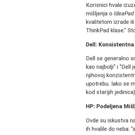
Korisnici hvale izuz
mišljenja o
IdeaPad
kvalitetom izrade il
ThinkPad klase." Sto
Dell: Konsistentna
Dell se generalno 
kao najbolji" i "Dell
njihovoj konzistent
upotrebu. Iako se m
kod starijih jedinic
HP: Podeljena Mišlj
Ovde su iskustva naj
ih hvalile do neba: 