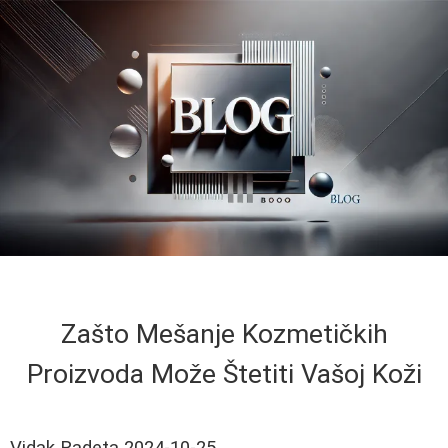
Zašto Mešanje Kozmetičkih
Proizvoda Može Štetiti Vašoj Koži
Vidak Radeta
2024-10-25