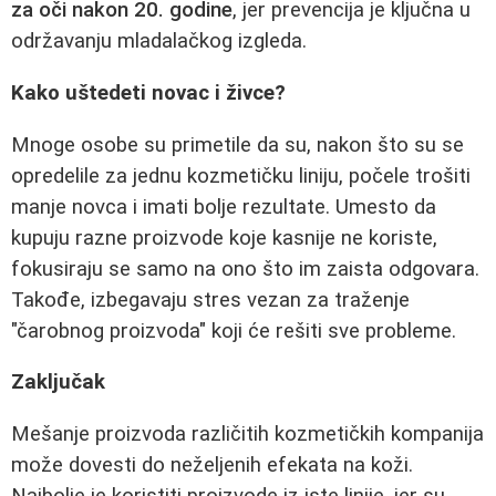
za oči nakon 20. godine
, jer prevencija je ključna u
održavanju mladalačkog izgleda.
Kako uštedeti novac i živce?
Mnoge osobe su primetile da su, nakon što su se
opredelile za jednu kozmetičku liniju, počele trošiti
manje novca i imati bolje rezultate. Umesto da
kupuju razne proizvode koje kasnije ne koriste,
fokusiraju se samo na ono što im zaista odgovara.
Takođe, izbegavaju stres vezan za traženje
"čarobnog proizvoda" koji će rešiti sve probleme.
Zaključak
Mešanje proizvoda različitih kozmetičkih kompanija
može dovesti do neželjenih efekata na koži.
Najbolje je koristiti proizvode iz iste linije, jer su