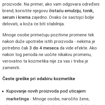
proizvode. Na primer, ako vam odgovara određeni
brend, koristite njegovu
čistaću emulziju, tonik,
serum i krema
zajedno. Ovako će sastojci bolje
delovati, a koža će biti stabilnija.
Mnoge osobe primećuju pozitivne promene tek
nakon duže upotrebe istih proizvoda - nekima je
potrebno čak
3 do 4 meseca
da vide efekte. Ako
nakon tog perioda ne uočite nikakvu promenu,
verovatno ta kozmetika nije za vas i treba je
zameniti.
Česte greške pri odabiru kozmetike
Kupovanje novih proizvoda pod uticajem
marketinga
- Mnoge osobe, naročito žene,