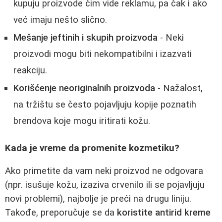
kupuju proizvode čim vide reklamu, pa čak i ako
već imaju nešto slično.
Mešanje jeftinih i skupih proizvoda
- Neki
proizvodi mogu biti nekompatibilni i izazvati
reakciju.
Korišćenje neoriginalnih proizvoda
- Nažalost,
na tržištu se često pojavljuju kopije poznatih
brendova koje mogu iritirati kožu.
Kada je vreme da promenite kozmetiku?
Ako primetite da vam neki proizvod ne odgovara
(npr. isušuje kožu, izaziva crvenilo ili se pojavljuju
novi problemi), najbolje je preći na drugu liniju.
Takođe, preporučuje se da
koristite antirid kreme