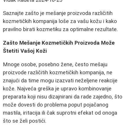
Saznajte zašto je mešanje proizvoda različitih
kozmetičkih kompanija loše za vašu kožu i kako
pravilno birati kozmetiku za optimalne rezultate.
Zašto Mešanje Kozmetičkih Proizvoda Može
Štetiti Vašoj Koži
Mnoge osobe, posebno žene, često mešaju
proizvode različitih kozmetičkih kompanija, ne
znajući da time mogu izazvati neželjene reakcije
kože. Najveća greška je upravo kombinovanje
preparata koji nisu dizajnirani da rade zajedno, što
može dovesti do problema poput pojačanog
mastila, iritacija ili čak suprotni efekat od onoga
što se želi postići.