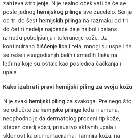
zahteva strpljenje. Nije realno očekivati da će se
posle jednog
hemijskog pilinga
sve zacelelo. Serija
od tri do šest
hemijskih pilinga
na razmaku od tri
do četiri nedelje najčešće daje najbolji balans
između poboljšanja i tolerancije kože. Uz
kontinuirano
čišćenje lica
i tela, mnogi su uspeli da
se reše i višegodišnjih belih i smeđih fleka na
leđima koje su ostale kao posledica čačkanja i
upala.
Kako izabrati pravi hemijski piling za svoju kožu
Nije svaki
hemijski piling
za svakoga. Pre nego što
se odlučite za
hemijske pilinge
leđa i ramena,
neophodno je da dermatolog proceni tip kože,
stepen osetljivosti, prisustvo aktivnih upala i
sklonost ka pigmentacijama. Tamnija koža, na