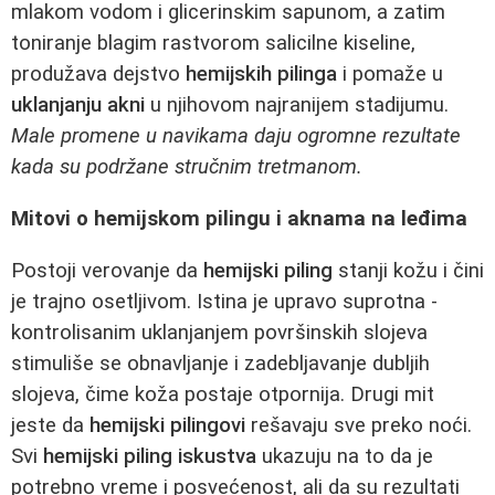
mlakom vodom i glicerinskim sapunom, a zatim
toniranje blagim rastvorom salicilne kiseline,
produžava dejstvo
hemijskih pilinga
i pomaže u
uklanjanju akni
u njihovom najranijem stadijumu.
Male promene u navikama daju ogromne rezultate
kada su podržane stručnim tretmanom.
Mitovi o hemijskom pilingu i aknama na leđima
Postoji verovanje da
hemijski piling
stanji kožu i čini
je trajno osetljivom. Istina je upravo suprotna -
kontrolisanim uklanjanjem površinskih slojeva
stimuliše se obnavljanje i zadebljavanje dubljih
slojeva, čime koža postaje otpornija. Drugi mit
jeste da
hemijski pilingovi
rešavaju sve preko noći.
Svi
hemijski piling iskustva
ukazuju na to da je
potrebno vreme i posvećenost, ali da su rezultati