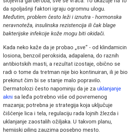
slojevita garderoba, sve se vraća. To ukazuje na to
da spoljašnji faktori igraju ogromnu ulogu.
Međutim, problem često leži i iznutra - hormonska
neravnoteža, insulinska rezistencija ili čak blage
bakterijske infekcije kože mogu biti okidači.
Kada neko kaže da je probao „sve“ - od klindamicin
losiona, benzoil peroksida, adapalena, do raznih
antibiotskih masti, a rezultat izostaje, obično se
radi o tome da tretman nije bio kontinuiran, ili je bio
prekinut čim bi se stanje malo popravilo.
Dermatolozi često napominju da je za
uklanjanje
akni
sa leđa potrebno više od povremenog
mazanja; potrebna je strategija koja uključuje
čišćenje lica i tela, regulaciju rada lojnih žlezda i
uklanjanje zaostalih ožiljaka. U takvom planu,
hemijski piling zauzima posebno mesto.