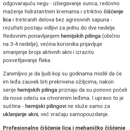
odgovarajuću negu - izbegavanje sunca, redovno
maženje hidratantnim kremama i striktno
čišćenje
lica
i tretiranih delova bez agresivnih sapuna -
rezultati postaju vidljivi za jednu do dve nedelje.
Redovnim ponavljanjem
hemijskih pilinga
(obično
na 3-4 nedelje), većina korisnika prijavljuje
smanjenje broja aktivnih akni i izrazito
posvetljavanje fleka.
Zanimljivo je da ljudi koji su godinama mislili da će
im leđa zauvek biti prekrivena ožiljcima, nakon
serije
hemijskih pilinga
priznaju da su ponovo počeli
da nose odeću sa otvorenim leđima. I upravo to je
suština -
hemijski pilingovi
ne služe samo za
uklanjanje akni
, već vraćaju samopouzdanje.
Profesionalno čišćenje lica i mehaničko čišćenje