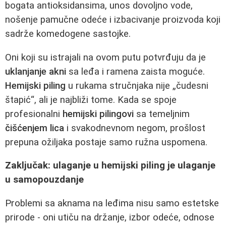
bogata antioksidansima, unos dovoljno vode,
nošenje pamučne odeće i izbacivanje proizvoda koji
sadrže komedogene sastojke.
Oni koji su istrajali na ovom putu potvrđuju da je
uklanjanje akni
sa leđa i ramena zaista moguće.
Hemijski piling
u rukama stručnjaka nije „čudesni
štapić“, ali je najbliži tome. Kada se spoje
profesionalni
hemijski pilingovi
sa temeljnim
čišćenjem lica
i svakodnevnom negom, prošlost
prepuna ožiljaka postaje samo ružna uspomena.
Zaključak: ulaganje u hemijski piling je ulaganje
u samopouzdanje
Problemi sa aknama na leđima nisu samo estetske
prirode - oni utiču na držanje, izbor odeće, odnose