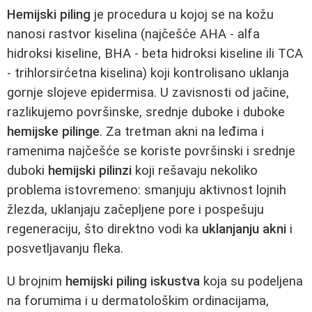
Hemijski piling
je procedura u kojoj se na kožu
nanosi rastvor kiselina (najčešće AHA - alfa
hidroksi kiseline, BHA - beta hidroksi kiseline ili TCA
- trihlorsirćetna kiselina) koji kontrolisano uklanja
gornje slojeve epidermisa. U zavisnosti od jačine,
razlikujemo površinske, srednje duboke i duboke
hemijske pilinge
. Za tretman akni na leđima i
ramenima najčešće se koriste površinski i srednje
duboki
hemijski pilinzi
koji rešavaju nekoliko
problema istovremeno: smanjuju aktivnost lojnih
žlezda, uklanjaju začepljene pore i pospešuju
regeneraciju, što direktno vodi ka
uklanjanju akni
i
posvetljavanju fleka.
U brojnim
hemijski piling iskustva
koja su podeljena
na forumima i u dermatološkim ordinacijama,