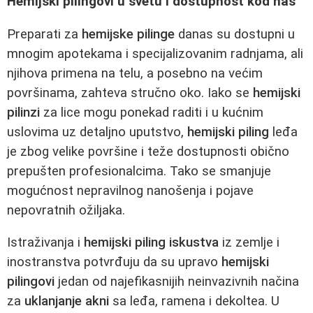
Hemijski pilingovi u svetu i dostupnost kod nas
Preparati za
hemijske pilinge
danas su dostupni u
mnogim apotekama i specijalizovanim radnjama, ali
njihova primena na telu, a posebno na većim
površinama, zahteva stručno oko. Iako se
hemijski
pilinzi
za lice mogu ponekad raditi i u kućnim
uslovima uz detaljno uputstvo,
hemijski piling
leđa
je zbog velike površine i teže dostupnosti obično
prepušten profesionalcima. Tako se smanjuje
mogućnost nepravilnog nanošenja i pojave
nepovratnih ožiljaka.
Istraživanja i
hemijski piling iskustva
iz zemlje i
inostranstva potvrđuju da su upravo
hemijski
pilingovi
jedan od najefikasnijih neinvazivnih načina
za
uklanjanje akni
sa leđa, ramena i dekoltea. U