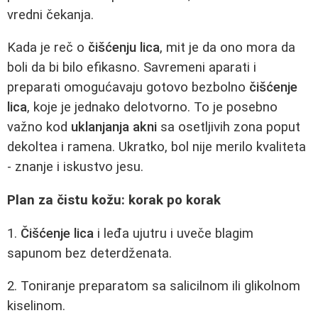
vredni čekanja.
Kada je reč o
čišćenju lica
, mit je da ono mora da
boli da bi bilo efikasno. Savremeni aparati i
preparati omogućavaju gotovo bezbolno
čišćenje
lica
, koje je jednako delotvorno. To je posebno
važno kod
uklanjanja akni
sa osetljivih zona poput
dekoltea i ramena. Ukratko, bol nije merilo kvaliteta
- znanje i iskustvo jesu.
Plan za čistu kožu: korak po korak
1.
Čišćenje lica
i leđa ujutru i uveče blagim
sapunom bez deterdženata.
2. Toniranje preparatom sa salicilnom ili glikolnom
kiselinom.