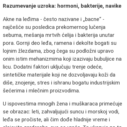
Razumevanje uzroka: hormoni, bakterije, navike
Akne na leđima - često nazivane i „bacne“ -
najčešće su posledica prekomernog lučenja
sebuma, mešanja mrtvih ćelija i bakterija unutar
pora. Gornji deo leđa, ramena i dekolte bogati su
lojnim žlezdama, zbog čega su podložni upravo
onim istim mehanizmima koji izazivaju bubuljice na
licu. Dodatni faktori uključuju trenje odeće,
sintetičke materijale koji ne dozvoljavaju koži da
diše, znojenje, stres i ishranu bogatu industrijskim
šećerima i mlečnim proizvodima.
U ispovestima mnogih žena i muškaraca primećuje
se obrazac: leti, zahvaljujući suncu i morskoj vodi,
leđa se pročiste, ali čim dođe hladnije vreme i