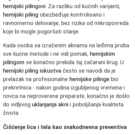
hemijski pilingovi
. Za razliku od kućnih varijanti,
hemijski piling
obezbeđuje kontrolisano i
ravnomerno delovanje, bez rizika od mikropovreda
koje bi mogle pogoršati stanje.
Kada osoba sa izraženim aknama na leđima proba
sve kućne metode i ne vidi pomak,
hemijskim
pilingom
se konačno prekida taj začarani krug. U
hemijski piling iskustva
često se navodi da je
prelazak na profesionalne
hemijske pilinge
bio
prekretnica - nakon godina izgubljenog vremena i
novca na neproverene preparate, konačno je došlo
do vidljivog
uklanjanja akni
i poboljšanja kvaliteta
života.
Čišćenje lica i tela kao svakodnevna preventiva