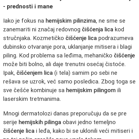
- prednosti i mane
Iako je fokus na
hemijskim pilinzima
, ne sme se
zanemariti ni značaj redovnog
čišćenja lica
kod
stručnjaka. Kozmetičko
čišćenje lica
podrazumeva
dubinsko otvaranje pora, uklanjanje mitisera i blagi
piling. Kod problema sa leđima, mehaničko
čišćenje
može biti bolno, ali daje trenutni osećaj čistoće.
Ipak,
čišćenjem lica
(i tela) samim po sebi ne
rešava se uzrok, već samo posledica. Zbog toga se
sve češće kombinuje sa
hemijskim pilingom
ili
laserskim tretmanima.
Mnogi dermatolozi danas preporučuju da se pre
serije
hemijskih pilinga
obavi jedno temeljno
čišćenje lica
i leđa, kako bi se uklonili veći mitiseri i