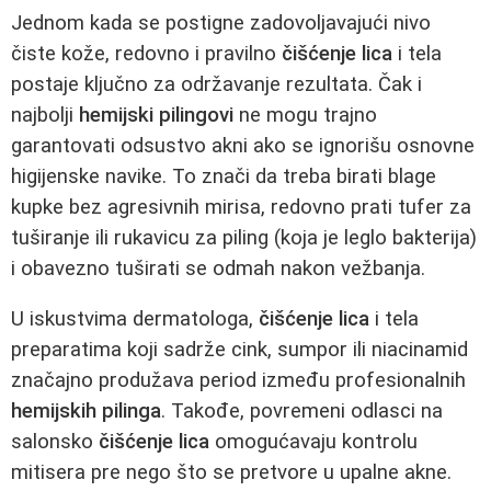
Jednom kada se postigne zadovoljavajući nivo
čiste kože, redovno i pravilno
čišćenje lica
i tela
postaje ključno za održavanje rezultata. Čak i
najbolji
hemijski pilingovi
ne mogu trajno
garantovati odsustvo akni ako se ignorišu osnovne
higijenske navike. To znači da treba birati blage
kupke bez agresivnih mirisa, redovno prati tufer za
tuširanje ili rukavicu za piling (koja je leglo bakterija)
i obavezno tuširati se odmah nakon vežbanja.
U iskustvima dermatologa,
čišćenje lica
i tela
preparatima koji sadrže cink, sumpor ili niacinamid
značajno produžava period između profesionalnih
hemijskih pilinga
. Takođe, povremeni odlasci na
salonsko
čišćenje lica
omogućavaju kontrolu
mitisera pre nego što se pretvore u upalne akne.