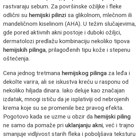
rastvaraju sebum. Za površinske ožiljke i fleke
odlični su
hemijski pilinzi
sa glikolnom, mlečnom ili
mandeličnom kiselinom (AHA). U težim slučajevima,
gde pored aktivnih akni postoje i duboki ožiljci,
dermatolozi predlažu kombinaciju nekoliko tipova
hemijskih pilinga
, prilagođenih tipu kože i stepenu
oštećenja.
Cena jednog tretmana
hemijskog pilinga
za leđa i
dekolte varira, ali se iskustva kreću u rasponu od
nekoliko hiljada dinara. Iako deluje kao značajan
izdatak, mnogi ističu da je isplativiji od nebrojenih
krema koje su se promenile bez pravog efekta.
Pogotovo kada se uzme u obzir da
hemijski piling
ne samo da pomaže pri
uklanjanju akni
, već i trajno
smanjuje vidljivost starih fleka i poboljšava teksturu