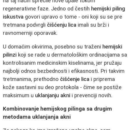
na taj način sprečile nove upale tokom
regenerativne faze. Jedno od čestih
hemijski piling
iskustva
govori upravo o tome - oni koji su se pre
tretmana podvrgli
čišćenju lica
imali su brži i
ravnomerniji oporavak.
U domaćim okvirima, posebno su traženi
hemijski
pilinzi
koji se rade u dermatološkim ordinacijama sa
kontrolisanim medicinskim kiselinama, jer pružaju
najbolji odnos bezbednosti i efikasnosti. Pri takvim
tretmanima, prethodno
čišćenje lica
i priprema
kože sastavni su deo protokola - čime se postiže
maksimum u
uklanjanju akni
i prevenciji novih.
Kombinovanje hemijskog pilinga sa drugim
metodama uklanjanja akni