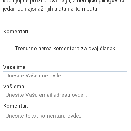
kada joj se pruži prava nega, a
hemijski pilingovi
su
jedan od najsnažnijih alata na tom putu.
Komentari
Trenutno nema komentara za ovaj članak.
Vaše ime:
Vaš email:
Komentar: