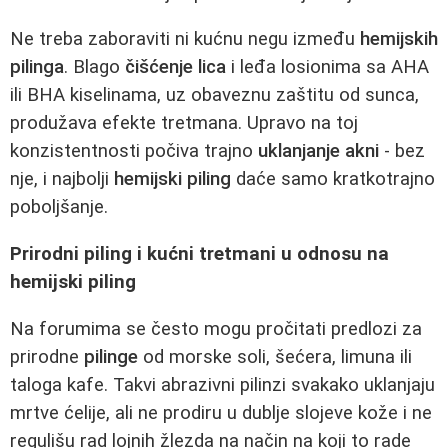
Ne treba zaboraviti ni kućnu negu između
hemijskih
pilinga
. Blago
čišćenje lica
i leđa losionima sa AHA
ili BHA kiselinama, uz obaveznu zaštitu od sunca,
produžava efekte tretmana. Upravo na toj
konzistentnosti počiva trajno
uklanjanje akni
- bez
nje, i najbolji
hemijski piling
daće samo kratkotrajno
poboljšanje.
Prirodni piling i kućni tretmani u odnosu na
hemijski piling
Na forumima se često mogu pročitati predlozi za
prirodne
pilinge
od morske soli, šećera, limuna ili
taloga kafe. Takvi abrazivni pilinzi svakako uklanjaju
mrtve ćelije, ali ne prodiru u dublje slojeve kože i ne
regulišu rad lojnih žlezda na način na koji to rade