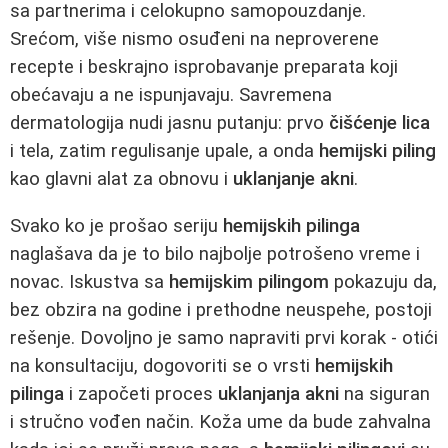
sa partnerima i celokupno samopouzdanje.
Srećom, više nismo osuđeni na neproverene
recepte i beskrajno isprobavanje preparata koji
obećavaju a ne ispunjavaju. Savremena
dermatologija nudi jasnu putanju: prvo
čišćenje lica
i tela, zatim regulisanje upale, a onda
hemijski piling
kao glavni alat za obnovu i
uklanjanje akni
.
Svako ko je prošao seriju
hemijskih pilinga
naglašava da je to bilo najbolje potrošeno vreme i
novac. Iskustva sa
hemijskim pilingom
pokazuju da,
bez obzira na godine i prethodne neuspehe, postoji
rešenje. Dovoljno je samo napraviti prvi korak - otići
na konsultaciju, dogovoriti se o vrsti
hemijskih
pilinga
i započeti proces
uklanjanja akni
na siguran
i stručno vođen način. Koža ume da bude zahvalna