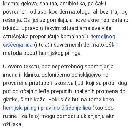
krema, gelova, sapuna, antibiotika, pa čak i
povremeni odlasci kod dermatologa, ali bez trajnog
rešenja. Ožiljci se gomilaju, a nove akne neprestano
iskaču. Upravo u takvim situacijama sve više
stručnjaka preporučuje kombinaciju
temeljnog
čišćenja lica
(i tela) i savremenih dermatoloških
metoda poput hemijskog pilinga.
U ovom tekstu, bez nepotrebnog spominjanja
imena ili klinika, oslonićemo se isključivo na
proverene pristupe i iskustva ljudi koji su prošli dug
put od očajnih leđa prepunih upaljenih promena do
glatke, čiste kože. Fokus će biti na tome kako
hemijski piling
i
pravilno čišćenje lica
(kao deo
rutine i za telo) mogu pomoći u uklanjanju akni i
ožiljaka.