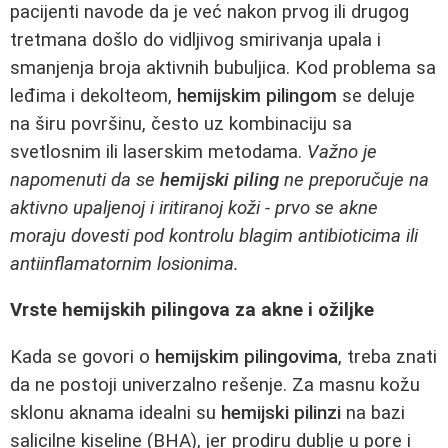
pacijenti navode da je već nakon prvog ili drugog
tretmana došlo do vidljivog smirivanja upala i
smanjenja broja aktivnih bubuljica. Kod problema sa
leđima i dekolteom,
hemijskim pilingom
se deluje
na širu površinu, često uz kombinaciju sa
svetlosnim ili laserskim metodama.
Važno je
napomenuti da se
hemijski piling
ne preporučuje na
aktivno upaljenoj i iritiranoj koži - prvo se akne
moraju dovesti pod kontrolu blagim antibioticima ili
antiinflamatornim losionima.
Vrste hemijskih pilingova za akne i ožiljke
Kada se govori o
hemijskim pilingovima
, treba znati
da ne postoji univerzalno rešenje. Za masnu kožu
sklonu aknama idealni su
hemijski pilinzi
na bazi
salicilne kiseline (BHA), jer prodiru dublje u pore i