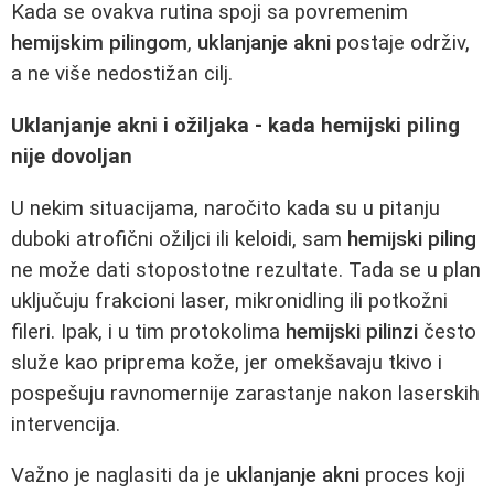
Kada se ovakva rutina spoji sa povremenim
hemijskim pilingom
,
uklanjanje akni
postaje održiv,
a ne više nedostižan cilj.
Uklanjanje akni i ožiljaka - kada hemijski piling
nije dovoljan
U nekim situacijama, naročito kada su u pitanju
duboki atrofični ožiljci ili keloidi, sam
hemijski piling
ne može dati stopostotne rezultate. Tada se u plan
uključuju frakcioni laser, mikronidling ili potkožni
fileri. Ipak, i u tim protokolima
hemijski pilinzi
često
služe kao priprema kože, jer omekšavaju tkivo i
pospešuju ravnomernije zarastanje nakon laserskih
intervencija.
Važno je naglasiti da je
uklanjanje akni
proces koji