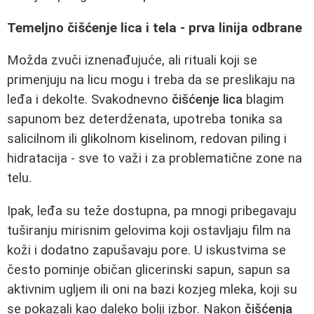
Temeljno čišćenje lica i tela - prva linija odbrane
Možda zvuči iznenađujuće, ali rituali koji se
primenjuju na licu mogu i treba da se preslikaju na
leđa i dekolte. Svakodnevno
čišćenje lica
blagim
sapunom bez deterdženata, upotreba tonika sa
salicilnom ili glikolnom kiselinom, redovan piling i
hidratacija - sve to važi i za problematične zone na
telu.
Ipak, leđa su teže dostupna, pa mnogi pribegavaju
tuširanju mirisnim gelovima koji ostavljaju film na
koži i dodatno zapušavaju pore. U iskustvima se
često pominje običan glicerinski sapun, sapun sa
aktivnim ugljem ili oni na bazi kozjeg mleka, koji su
se pokazali kao daleko bolji izbor. Nakon
čišćenja