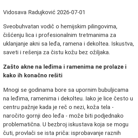
Vidosava Radujković
2026-07-01
Sveobuhvatan vodič o hemijskim pilingovima,
čišćenju lica i profesionalnim tretmanima za
uklanjanje akni sa leđa, ramena i dekoltea. Iskustva,
saveti i rešenja za čistu kožu bez ožiljaka.
Zašto akne na leđima i ramenima ne prolaze i
kako ih konačno rešiti
Mnogi se godinama bore sa upornim bubuljicama
na leđima, ramenima i dekolteu. Iako je lice često u
centru pažnje kada je reč o nezi, koža tela -
naročito gornji deo leđa - može biti podjednako
problematična. U bezbroj iskustava koja se mogu
čuti, provlači se ista priča: isprobavanje raznih