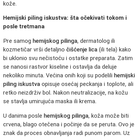
kože.
Hemijski piling iskustva: šta očekivati tokom i
posle tretmana
Pre samog
hemijskog pilinga
, dermatolog ili
kozmetičar vrši detaljno
čišćenje lica
(ili tela) kako
bi uklonio svu nečistoću i ostatke preparata. Zatim
se nanosi rastvor kiseline i ostavlja da deluje
nekoliko minuta. Većina onih koji su podelili
hemijski
piling iskustva
opisuje osećaj peckanja i toplote, ali
retko neizdrživ bol. Nakon neutralizacije, na kožu
se stavlja umirujuća maska ili krema.
U danima posle
hemijskog pilinga
, koža može biti
crvena, blago otečena i počinje da se peruta. Ovo je
znak da proces obnavljanja radi punom parom. Uz