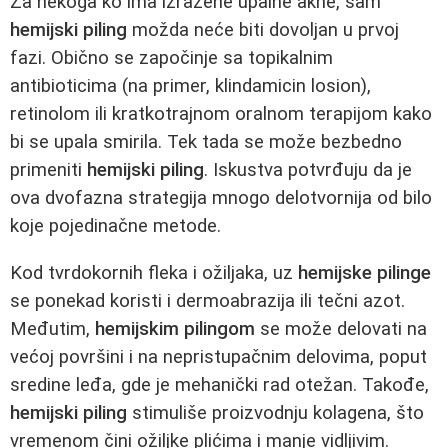
Za nekoga ko ima izražene upalne akne, sam
hemijski piling
možda neće biti dovoljan u prvoj
fazi. Obično se započinje sa topikalnim
antibioticima (na primer, klindamicin losion),
retinolom ili kratkotrajnom oralnom terapijom kako
bi se upala smirila. Tek tada se može bezbedno
primeniti
hemijski piling
. Iskustva potvrđuju da je
ova dvofazna strategija mnogo delotvornija od bilo
koje pojedinačne metode.
Kod tvrdokornih fleka i ožiljaka, uz
hemijske pilinge
se ponekad koristi i dermoabrazija ili tečni azot.
Međutim,
hemijskim pilingom
se može delovati na
većoj površini i na nepristupačnim delovima, poput
sredine leđa, gde je mehanički rad otežan. Takođe,
hemijski piling
stimuliše proizvodnju kolagena, što
vremenom čini ožiljke plićima i manje vidljivim.