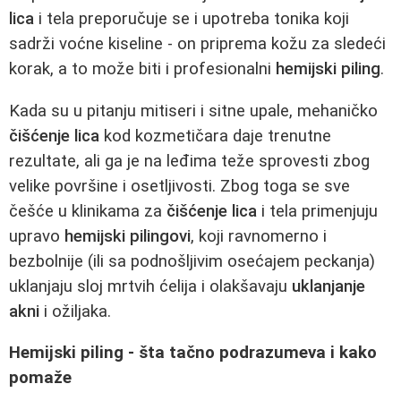
lica
i tela preporučuje se i upotreba tonika koji
sadrži voćne kiseline - on priprema kožu za sledeći
korak, a to može biti i profesionalni
hemijski piling
.
Kada su u pitanju mitiseri i sitne upale, mehaničko
čišćenje lica
kod kozmetičara daje trenutne
rezultate, ali ga je na leđima teže sprovesti zbog
velike površine i osetljivosti. Zbog toga se sve
češće u klinikama za
čišćenje lica
i tela primenjuju
upravo
hemijski pilingovi
, koji ravnomerno i
bezbolnije (ili sa podnošljivim osećajem peckanja)
uklanjaju sloj mrtvih ćelija i olakšavaju
uklanjanje
akni
i ožiljaka.
Hemijski piling - šta tačno podrazumeva i kako
pomaže