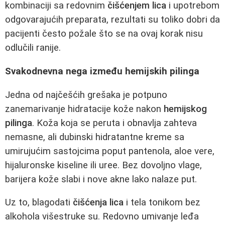
kombinaciji sa redovnim
čišćenjem lica
i upotrebom
odgovarajućih preparata, rezultati su toliko dobri da
pacijenti često požale što se na ovaj korak nisu
odlučili ranije.
Svakodnevna nega između hemijskih pilinga
Jedna od najčešćih grešaka je potpuno
zanemarivanje hidratacije kože nakon
hemijskog
pilinga
. Koža koja se peruta i obnavlja zahteva
nemasne, ali dubinski hidratantne kreme sa
umirujućim sastojcima poput pantenola, aloe vere,
hijaluronske kiseline ili uree. Bez dovoljno vlage,
barijera kože slabi i nove akne lako nalaze put.
Uz to, blagodati
čišćenja lica
i tela tonikom bez
alkohola višestruke su. Redovno umivanje leđa