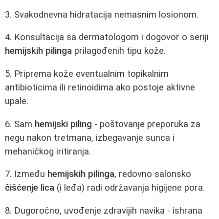
3. Svakodnevna hidratacija nemasnim losionom.
4. Konsultacija sa dermatologom i dogovor o seriji
hemijskih pilinga
prilagođenih tipu kože.
5. Priprema kože eventualnim topikalnim
antibioticima ili retinoidima ako postoje aktivne
upale.
6. Sam
hemijski piling
- poštovanje preporuka za
negu nakon tretmana, izbegavanje sunca i
mehaničkog iritiranja.
7. Između
hemijskih pilinga
, redovno salonsko
čišćenje lica
(i leđa) radi održavanja higijene pora.
8. Dugoročno, uvođenje zdravijih navika - ishrana