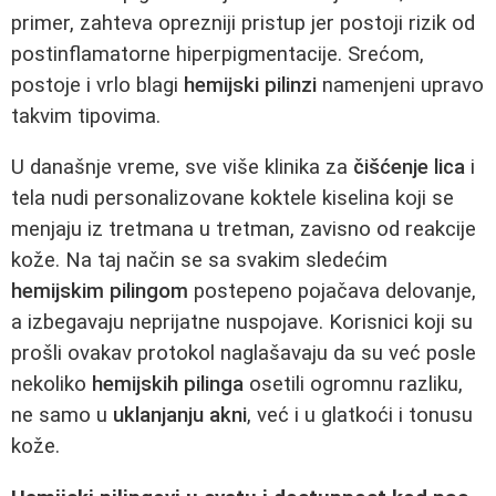
primer, zahteva oprezniji pristup jer postoji rizik od
postinflamatorne hiperpigmentacije. Srećom,
postoje i vrlo blagi
hemijski pilinzi
namenjeni upravo
takvim tipovima.
U današnje vreme, sve više klinika za
čišćenje lica
i
tela nudi personalizovane koktele kiselina koji se
menjaju iz tretmana u tretman, zavisno od reakcije
kože. Na taj način se sa svakim sledećim
hemijskim pilingom
postepeno pojačava delovanje,
a izbegavaju neprijatne nuspojave. Korisnici koji su
prošli ovakav protokol naglašavaju da su već posle
nekoliko
hemijskih pilinga
osetili ogromnu razliku,
ne samo u
uklanjanju akni
, već i u glatkoći i tonusu
kože.