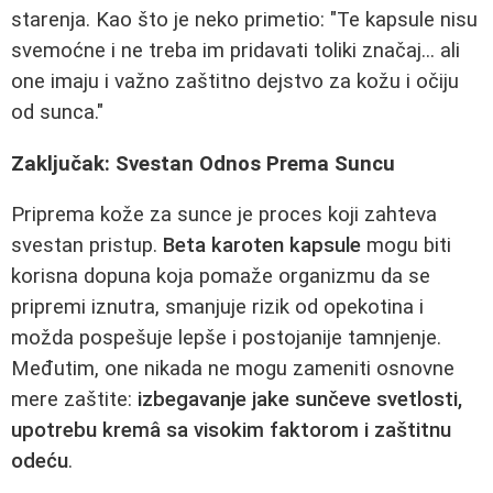
starenja. Kao što je neko primetio: "Te kapsule nisu
svemoćne i ne treba im pridavati toliki značaj... ali
one imaju i važno zaštitno dejstvo za kožu i očiju
od sunca."
Zaključak: Svestan Odnos Prema Suncu
Priprema kože za sunce je proces koji zahteva
svestan pristup.
Beta karoten kapsule
mogu biti
korisna dopuna koja pomaže organizmu da se
pripremi iznutra, smanjuje rizik od opekotina i
možda pospešuje lepše i postojanije tamnjenje.
Međutim, one nikada ne mogu zameniti osnovne
mere zaštite:
izbegavanje jake sunčeve svetlosti,
upotrebu kremâ sa visokim faktorom i zaštitnu
odeću
.