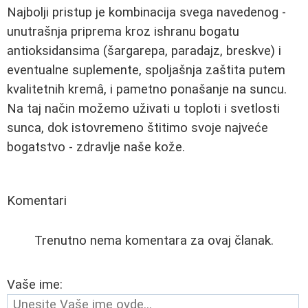
Najbolji pristup je kombinacija svega navedenog -
unutrašnja priprema kroz ishranu bogatu
antioksidansima (šargarepa, paradajz, breskve) i
eventualne suplemente, spoljašnja zaštita putem
kvalitetnih kremâ, i pametno ponašanje na suncu.
Na taj način možemo uživati u toploti i svetlosti
sunca, dok istovremeno štitimo svoje najveće
bogatstvo - zdravlje naše kože.
Komentari
Trenutno nema komentara za ovaj članak.
Vaše ime: