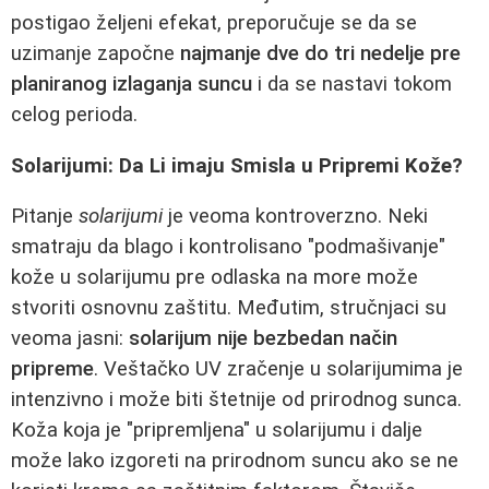
postigao željeni efekat, preporučuje se da se
uzimanje započne
najmanje dve do tri nedelje pre
planiranog izlaganja suncu
i da se nastavi tokom
celog perioda.
Solarijumi: Da Li imaju Smisla u Pripremi Kože?
Pitanje
solarijumi
je veoma kontroverzno. Neki
smatraju da blago i kontrolisano "podmašivanje"
kože u solarijumu pre odlaska na more može
stvoriti osnovnu zaštitu. Međutim, stručnjaci su
veoma jasni:
solarijum nije bezbedan način
pripreme
. Veštačko UV zračenje u solarijumima je
intenzivno i može biti štetnije od prirodnog sunca.
Koža koja je "pripremljena" u solarijumu i dalje
može lako izgoreti na prirodnom suncu ako se ne