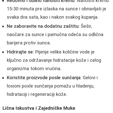
Redovno i obilno nanositi kremu
: Nanositi kremu
15-30 minuta pre izlaska na sunce i obnavljati je
svaka dva sata, kao i nakon svakog kupanja.
Ne zaboravite na dodatnu zaštitu
: Šešir,
naočare za sunce i pamučna odeća su odlična
barijera protiv sunca.
Hidrirajte se
: Pijenje velike količine vode je
ključno za održavanje hidratacije kože i celog
organizma tokom vrućina.
Koristite proizvode posle sunčanja
: Gelovi i
losioni posle sunčanja pomažu u hladenju,
hidrataciji i regeneraciji kože.
Lična Iskustva i Zajedničke Muke