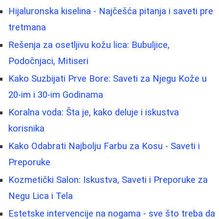
Hijaluronska kiselina - Najčešća pitanja i saveti pre
tretmana
Rešenja za osetljivu kožu lica: Bubuljice,
Podočnjaci, Mitiseri
Kako Suzbijati Prve Bore: Saveti za Njegu Kože u
20-im i 30-im Godinama
Koralna voda: Šta je, kako deluje i iskustva
korisnika
Kako Odabrati Najbolju Farbu za Kosu - Saveti i
Preporuke
Kozmetički Salon: Iskustva, Saveti i Preporuke za
Negu Lica i Tela
Estetske intervencije na nogama - sve što treba da