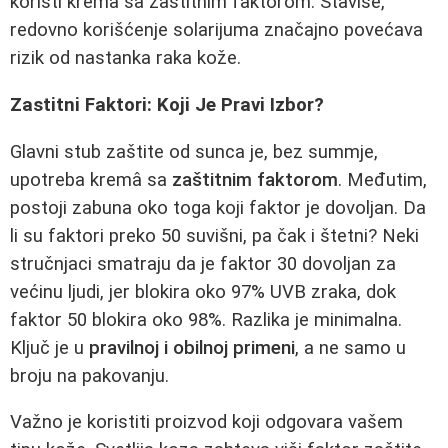
koristi krema sa zaštitnim faktorom. Štaviše,
redovno korišćenje solarijuma značajno povećava
rizik od nastanka raka kože.
Zastitni Faktori: Koji Je Pravi Izbor?
Glavni stub zaštite od sunca je, bez summje,
upotreba kremâ sa
zaštitnim faktorom
. Međutim,
postoji zabuna oko toga koji faktor je dovoljan. Da
li su faktori preko 50 suvišni, pa čak i štetni? Neki
stručnjaci smatraju da je faktor 30 dovoljan za
većinu ljudi, jer blokira oko 97% UVB zraka, dok
faktor 50 blokira oko 98%. Razlika je minimalna.
Ključ je u
pravilnoj i obilnoj primeni
, a ne samo u
broju na pakovanju.
Važno je koristiti proizvod koji odgovara vašem