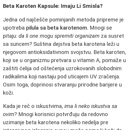
Beta Karoten Kapsule: Imaju Li Smisla?
Jedna od najčešće pominjanih metoda pripreme je
upotreba
pilula sa beta karotenom
. Mnogi se
pitaju:
da li one mogu spremiti organizam
za susret
sa suncem? Suština dejstva beta karotena leži u
njegovom antioksidativnom svojstvu. Beta karoten,
koji se u organizmu pretvara u vitamin A, pomaže u
zaštiti ćelija od oštećenja uzrokovanih slobodnim
radikalima koji nastaju pod uticajem UV zračenja.
Osim toga, doprinosi stvaranju prirodne barijere u
koži.
Kada je reč o iskustvima,
ima li neko iskustva sa
ovim
? Mnogi korisnici potvrđuju da redovno
uzimanje beta karotena nekoliko nedelja pre