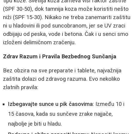
tipu kože. Svetlija koza zahteva viši faktor zaštite
(SPF 30-50), dok tamnija koza može koristiti nešto
niži (SPF 15-30). Nikako ne treba zanemariti zaštitu
ni u hladovini ili pod suncobranom, jer se UV zraci
odbijaju od peska, vode i betona. Čak i u senci smo
izloženi delimičnom zračenju.
Zdrav Razum i Pravila Bezbednog Sunčanja
Bez obzira na sve preparate i tablete, najvažnija
zaštita dolazi od zdravog razuma. Evo nekoliko
zlatnih pravila:
Izbegavajte sunce u pik časovima
: Između 10 i
15 časova, kada su sunčeve zrake najjače,
najbolje je biti u hladu.