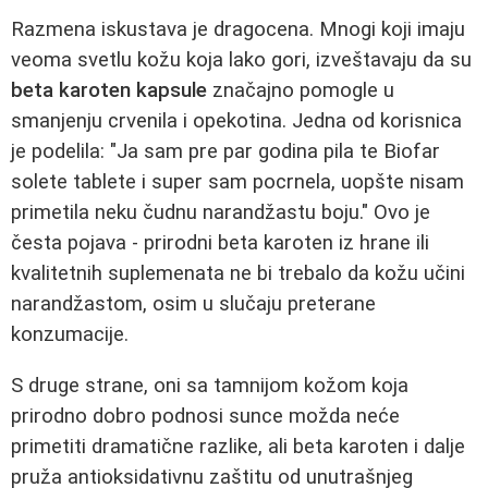
Razmena iskustava je dragocena. Mnogi koji imaju
veoma svetlu kožu koja lako gori, izveštavaju da su
beta karoten kapsule
značajno pomogle u
smanjenju crvenila i opekotina. Jedna od korisnica
je podelila: "Ja sam pre par godina pila te Biofar
solete tablete i super sam pocrnela, uopšte nisam
primetila neku čudnu narandžastu boju." Ovo je
česta pojava - prirodni beta karoten iz hrane ili
kvalitetnih suplemenata ne bi trebalo da kožu učini
narandžastom, osim u slučaju preterane
konzumacije.
S druge strane, oni sa tamnijom kožom koja
prirodno dobro podnosi sunce možda neće
primetiti dramatične razlike, ali beta karoten i dalje
pruža antioksidativnu zaštitu od unutrašnjeg