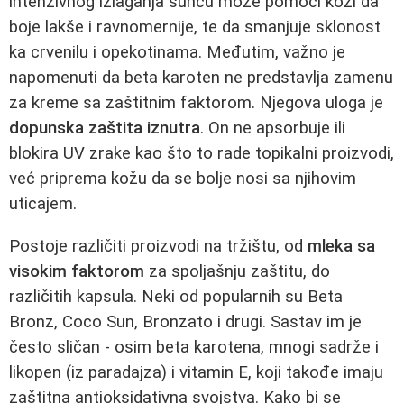
intenzivnog izlaganja suncu može pomoći koži da
boje lakše i ravnomernije, te da smanjuje sklonost
ka crvenilu i opekotinama. Međutim, važno je
napomenuti da beta karoten ne predstavlja zamenu
za kreme sa zaštitnim faktorom. Njegova uloga je
dopunska zaštita iznutra
. On ne apsorbuje ili
blokira UV zrake kao što to rade topikalni proizvodi,
već priprema kožu da se bolje nosi sa njihovim
uticajem.
Postoje različiti proizvodi na tržištu, od
mleka sa
visokim faktorom
za spoljašnju zaštitu, do
različitih kapsula. Neki od popularnih su Beta
Bronz, Coco Sun, Bronzato i drugi. Sastav im je
često sličan - osim beta karotena, mnogi sadrže i
likopen (iz paradajza) i vitamin E, koji takođe imaju
zaštitna antioksidativna svojstva. Kako bi se