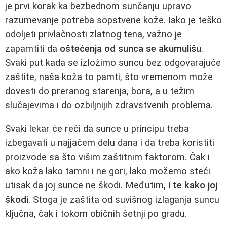
je prvi korak ka bezbednom sunčanju upravo
razumevanje potreba sopstvene kože. Iako je teško
odoljeti privlačnosti zlatnog tena, važno je
zapamtiti da
oštećenja od sunca se akumulišu
.
Svaki put kada se izložimo suncu bez odgovarajuće
zaštite, naša koža to pamti, što vremenom može
dovesti do preranog starenja, bora, a u težim
slučajevima i do ozbiljnijih zdravstvenih problema.
Svaki lekar će reći da sunce u principu treba
izbegavati u najjačem delu dana i da treba koristiti
proizvode sa što višim zaštitnim faktorom. Čak i
ako koža lako tamni i ne gori, lako možemo steći
utisak da joj sunce ne škodi. Međutim,
i te kako joj
škodi
. Stoga je zaštita od suvišnog izlaganja suncu
ključna, čak i tokom običnih šetnji po gradu.