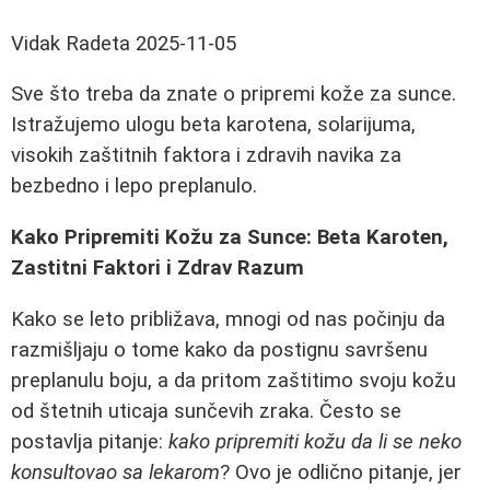
Vidak Radeta
2025-11-05
Sve što treba da znate o pripremi kože za sunce.
Istražujemo ulogu beta karotena, solarijuma,
visokih zaštitnih faktora i zdravih navika za
bezbedno i lepo preplanulo.
Kako Pripremiti Kožu za Sunce: Beta Karoten,
Zastitni Faktori i Zdrav Razum
Kako se leto približava, mnogi od nas počinju da
razmišljaju o tome kako da postignu savršenu
preplanulu boju, a da pritom zaštitimo svoju kožu
od štetnih uticaja sunčevih zraka. Često se
postavlja pitanje:
kako pripremiti kožu da li se neko
konsultovao sa lekarom
? Ovo je odlično pitanje, jer