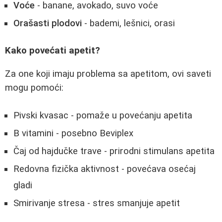
Voće
- banane, avokado, suvo voće
Orašasti plodovi
- bademi, lešnici, orasi
Kako povećati apetit?
Za one koji imaju problema sa apetitom, ovi saveti
mogu pomoći:
Pivski kvasac - pomaže u povećanju apetita
B vitamini - posebno Beviplex
Čaj od hajdučke trave - prirodni stimulans apetita
Redovna fizička aktivnost - povećava osećaj
gladi
Smirivanje stresa - stres smanjuje apetit