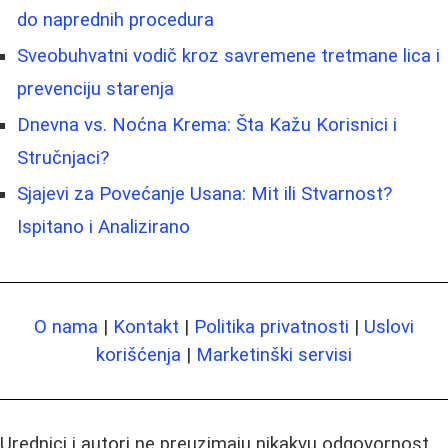
do naprednih procedura
Sveobuhvatni vodič kroz savremene tretmane lica i
prevenciju starenja
Dnevna vs. Noćna Krema: Šta Kažu Korisnici i
Stručnjaci?
Sjajevi za Povećanje Usana: Mit ili Stvarnost?
Ispitano i Analizirano
O nama
|
Kontakt
|
Politika privatnosti
|
Uslovi
korišćenja
|
Marketinški servisi
Urednici i autori ne preuzimaju nikakvu odgovornost