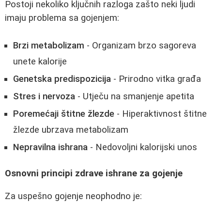
Postoji nekoliko ključnih razloga zašto neki ljudi
imaju problema sa gojenjem:
Brzi metabolizam
- Organizam brzo sagoreva
unete kalorije
Genetska predispozicija
- Prirodno vitka građa
Stres i nervoza
- Utječu na smanjenje apetita
Poremećaji štitne žlezde
- Hiperaktivnost štitne
žlezde ubrzava metabolizam
Nepravilna ishrana
- Nedovoljni kalorijski unos
Osnovni principi zdrave ishrane za gojenje
Za uspešno gojenje neophodno je: