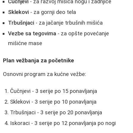
Čučnjevi
- za razvoj mišića nogu i zadnjice
Sklekovi
- za gornji deo tela
Trbušnjaci
- za jačanje trbušnih mišića
Vezbe sa tegovima
- za opšte povećanje
mišićne mase
Plan vežbanja za početnike
Osnovni program za kućne vežbe:
Čučnjevi - 3 serije po 15 ponavljanja
Sklekovi - 3 serije po 10 ponavljanja
Trbušnjaci - 3 serije po 20 ponavljanja
Iskoraci - 3 serije po 12 ponavljanja po nogi