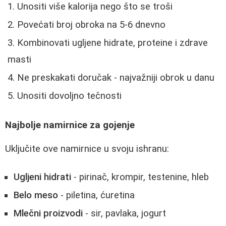
Unositi više kalorija nego što se troši
Povećati broj obroka na 5-6 dnevno
Kombinovati ugljene hidrate, proteine i zdrave
masti
Ne preskakati doručak - najvažniji obrok u danu
Unositi dovoljno tečnosti
Najbolje namirnice za gojenje
Uključite ove namirnice u svoju ishranu:
Ugljeni hidrati
- pirinač, krompir, testenine, hleb
Belo meso
- piletina, ćuretina
Mlečni proizvodi
- sir, pavlaka, jogurt