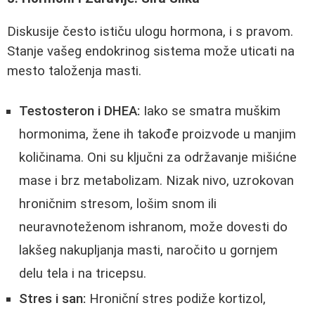
Diskusije često ističu ulogu hormona, i s pravom.
Stanje vašeg endokrinog sistema može uticati na
mesto taloženja masti.
Testosteron i DHEA:
Iako se smatra muškim
hormonima, žene ih takođe proizvode u manjim
količinama. Oni su ključni za održavanje mišićne
mase i brz metabolizam. Nizak nivo, uzrokovan
hroničnim stresom, lošim snom ili
neuravnoteženom ishranom, može dovesti do
lakšeg nakupljanja masti, naročito u gornjem
delu tela i na tricepsu.
Stres i san:
Hroniční stres podiže kortizol,