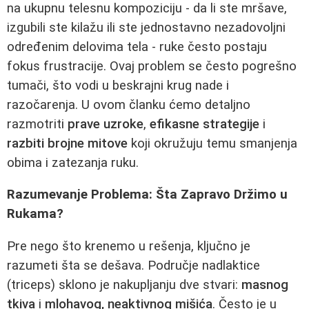
na ukupnu telesnu kompoziciju - da li ste mršave,
izgubili ste kilažu ili ste jednostavno nezadovoljni
određenim delovima tela - ruke često postaju
fokus frustracije. Ovaj problem se često pogrešno
tumači, što vodi u beskrajni krug nade i
razočarenja. U ovom članku ćemo detaljno
razmotriti
prave uzroke
,
efikasne strategije
i
razbiti brojne mitove
koji okružuju temu smanjenja
obima i zatezanja ruku.
Razumevanje Problema: Šta Zapravo Držimo u
Rukama?
Pre nego što krenemo u rešenja, ključno je
razumeti šta se dešava. Područje nadlaktice
(triceps) sklono je nakupljanju dve stvari:
masnog
tkiva
i
mlohavog, neaktivnog mišića
. Često je u