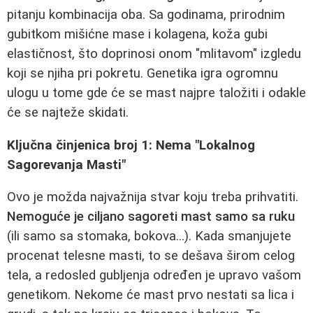
pitanju kombinacija oba. Sa godinama, prirodnim
gubitkom mišićne mase i kolagena, koža gubi
elastičnost, što doprinosi onom "mlitavom" izgledu
koji se njiha pri pokretu. Genetika igra ogromnu
ulogu u tome gde će se mast najpre taložiti i odakle
će se najteže skidati.
Ključna činjenica broj 1: Nema "Lokalnog
Sagorevanja Masti"
Ovo je možda najvažnija stvar koju treba prihvatiti.
Nemoguće je ciljano sagoreti mast samo sa ruku
(ili samo sa stomaka, bokova...). Kada smanjujete
procenat telesne masti, to se dešava širom celog
tela, a redosled gubljenja određen je upravo vašom
genetikom. Nekome će mast prvo nestati sa lica i