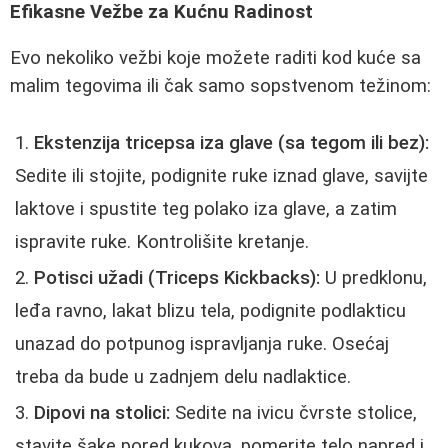
Efikasne Vežbe za Kućnu Radinost
Evo nekoliko vežbi koje možete raditi kod kuće sa
malim tegovima ili čak samo sopstvenom težinom:
Ekstenzija tricepsa iza glave (sa tegom ili bez):
Sedite ili stojite, podignite ruke iznad glave, savijte
laktove i spustite teg polako iza glave, a zatim
ispravite ruke. Kontrolišite kretanje.
Potisci užadi (Triceps Kickbacks):
U predklonu,
leđa ravno, lakat blizu tela, podignite podlakticu
unazad do potpunog ispravljanja ruke. Osećaj
treba da bude u zadnjem delu nadlaktice.
Dipovi na stolici:
Sedite na ivicu čvrste stolice,
stavite šake pored kukova, pomerite telo napred i