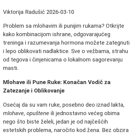
Viktorija Radušić
2026-03-10
Problem sa mlohavim ili punijim rukama? Otkrijte
kako kombinacijom ishrane, odgovarajućeg
treninga i razumevanja hormona možete zategnuti
i lepo oblikovati nadlaktice. Sve o vežbama, strahu
od tegova i činjenicama o lokalnom sagorevanju
masti.
Mlohave ili Pune Ruke: Konačan Vodič za
Zatezanje i Oblikovanje
Osećaj da su vam ruke, posebno deo iznad lakta,
mlohave
,
opuštene
ili jednostavno većeg obima
nego što biste želeli, jedan je od najčešćih
estetskih problema, naročito kod žena. Bez obzira