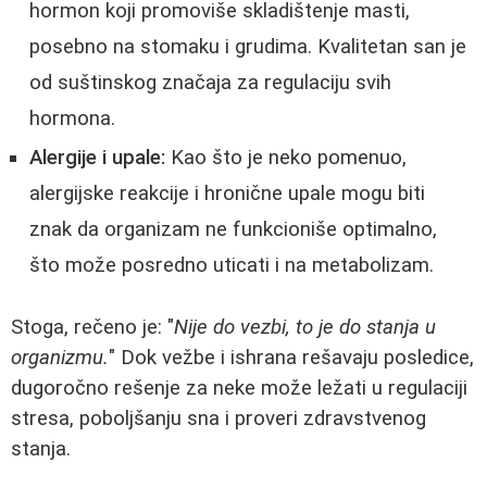
hormon koji promoviše skladištenje masti,
posebno na stomaku i grudima. Kvalitetan san je
od suštinskog značaja za regulaciju svih
hormona.
Alergije i upale:
Kao što je neko pomenuo,
alergijske reakcije i hronične upale mogu biti
znak da organizam ne funkcioniše optimalno,
što može posredno uticati i na metabolizam.
Stoga, rečeno je: "
Nije do vezbi, to je do stanja u
organizmu.
" Dok vežbe i ishrana rešavaju posledice,
dugoročno rešenje za neke može ležati u regulaciji
stresa, poboljšanju sna i proveri zdravstvenog
stanja.