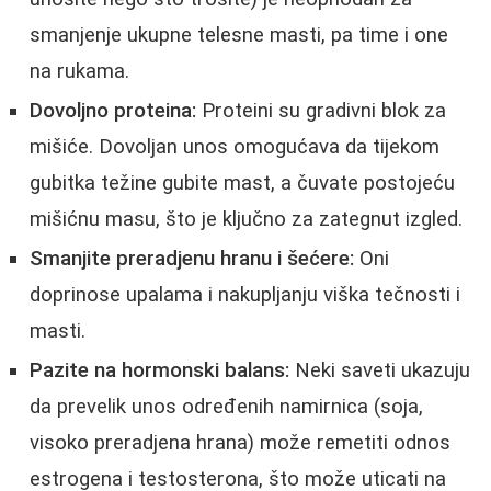
smanjenje ukupne telesne masti, pa time i one
na rukama.
Dovoljno proteina:
Proteini su gradivni blok za
mišiće. Dovoljan unos omogućava da tijekom
gubitka težine gubite mast, a čuvate postojeću
mišićnu masu, što je ključno za zategnut izgled.
Smanjite preradjenu hranu i šećere:
Oni
doprinose upalama i nakupljanju viška tečnosti i
masti.
Pazite na hormonski balans:
Neki saveti ukazuju
da prevelik unos određenih namirnica (soja,
visoko preradjena hrana) može remetiti odnos
estrogena i testosterona, što može uticati na