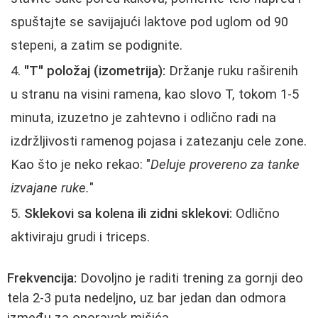
spuštajte se savijajući laktove pod uglom od 90
stepeni, a zatim se podignite.
"T" položaj (izometrija):
Držanje ruku raširenih
u stranu na visini ramena, kao slovo T, tokom 1-5
minuta, izuzetno je zahtevno i odlično radi na
izdržljivosti ramenog pojasa i zatezanju cele zone.
Kao što je neko rekao: "
Deluje provereno za tanke
izvajane ruke.
"
Sklekovi sa kolena ili zidni sklekovi:
Odlično
aktiviraju grudi i triceps.
Frekvencija:
Dovoljno je raditi trening za gornji deo
tela 2-3 puta nedeljno, uz bar jedan dan odmora
između za oporavak mišića.