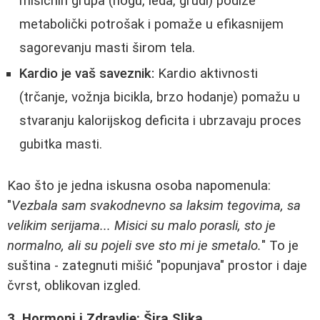
mišićnih grupa (nogu, leda, grudi) podiže
metabolički potrošak i pomaže u efikasnijem
sagorevanju masti širom tela.
Kardio je vaš saveznik:
Kardio aktivnosti
(trčanje, vožnja bicikla, brzo hodanje) pomažu u
stvaranju kalorijskog deficita i ubrzavaju proces
gubitka masti.
Kao što je jedna iskusna osoba napomenula:
"
Vezbala sam svakodnevno sa laksim tegovima, sa
velikim serijama... Misici su malo porasli, sto je
normalno, ali su pojeli sve sto mi je smetalo.
" To je
suština - zategnuti mišić "popunjava" prostor i daje
čvrst, oblikovan izgled.
3. Hormoni i Zdravlje: Šira Slika