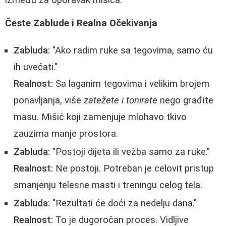
Česte Zablude i Realna Očekivanja
Zabluda:
"Ako radim ruke sa tegovima, samo ću
ih uvećati."
Realnost:
Sa laganim tegovima i velikim brojem
ponavljanja, više
zatežete i tonirate
nego građite
masu. Mišić koji zamenjuje mlohavo tkivo
zauzima manje prostora.
Zabluda:
"Postoji dijeta ili vežba samo za ruke."
Realnost:
Ne postoji. Potreban je celovit pristup
smanjenju telesne masti i treningu celog tela.
Zabluda:
"Rezultati će doći za nedelju dana."
Realnost:
To je dugoročan proces. Vidljive