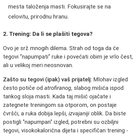
mesta taloženja masti. Fokusirajte se na
celovitu, prirodnu hranu.
2. Trening: Da li se plašiti tegova?
Ovo je srž mnogih dilema. Strah od toga da će
tegovi "napumpati" ruke i povećati obim je vrlo čest,
ali u velikoj meri neosnovan.
Zašto su tegovi (ipak) vaš prijatelj:
Mlohav izgled
često potiče od
atrofiranog
, slabog mišića ispod
tankog sloja masti. Kada taj mišić ojačate i
zategnete treningom sa otporom, on postaje
čvršći, a ruka dobija lepši,
izvajaniji
oblik. Da biste
postigli "napumpan" izgled, potrebni su ozbiljni
tegovi, visokokalorična dijeta i specifičan trening -