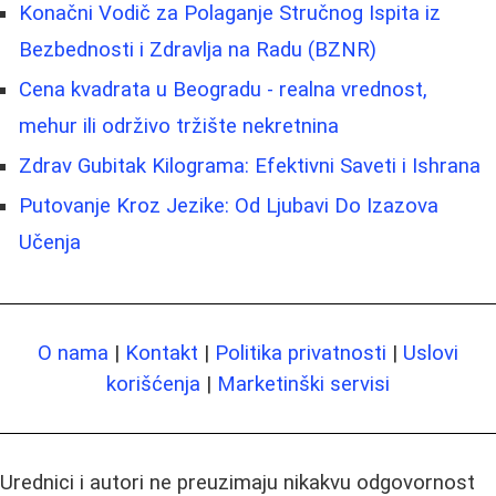
Konačni Vodič za Polaganje Stručnog Ispita iz
Bezbednosti i Zdravlja na Radu (BZNR)
Cena kvadrata u Beogradu - realna vrednost,
mehur ili održivo tržište nekretnina
Zdrav Gubitak Kilograma: Efektivni Saveti i Ishrana
Putovanje Kroz Jezike: Od Ljubavi Do Izazova
Učenja
O nama
|
Kontakt
|
Politika privatnosti
|
Uslovi
korišćenja
|
Marketinški servisi
Urednici i autori ne preuzimaju nikakvu odgovornost