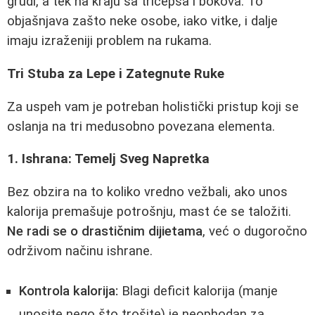
grudi, a tek na kraju sa tricepsa i bokova. To
objašnjava zašto neke osobe, iako vitke, i dalje
imaju izraženiji problem na rukama.
Tri Stuba za Lepe i Zategnute Ruke
Za uspeh vam je potreban holistički pristup koji se
oslanja na tri medusobno povezana elementa.
1. Ishrana: Temelj Sveg Napretka
Bez obzira na to koliko vredno vežbali, ako unos
kalorija premašuje potrošnju, mast će se taložiti.
Ne radi se o drastičnim dijietama
, već o dugoročno
održivom načinu ishrane.
Kontrola kalorija:
Blagi deficit kalorija (manje
unosite nego što trošite) je neophodan za