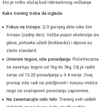
što je retko slučaj kod rekreativnog vežbanja.
Kako trening treba da izgleda:
Fokus na triceps:
2/3 gornjeg dela ruke čini
triceps (zadnji deo). Vežbe poput
ekstenzija iza
glave
,
potisaka užadi
(kickbacks) i
dipova
su
zlatni standard.
Umereni tegovi, više ponavljanja:
Početnicama
se savetuju tegovi od 1kg do 3kg. Cilj je raditi
serije od 15-20 ponavljanja u 3-4 serije. Ovaj
pristup više radi na
izdržljivosti
i tonusu mišića
nego na značajnom povećanju zapremine.
Ne zanemarujte celo telo:
Trening svih velikih