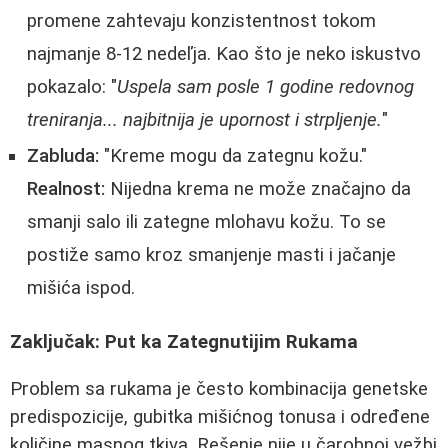
promene zahtevaju konzistentnost tokom
najmanje 8-12 nedeľja. Kao što je neko iskustvo
pokazalo: "
Uspela sam posle 1 godine redovnog
treniranja... najbitnija je upornost i strpljenje.
"
Zabluda:
"Kreme mogu da zategnu kožu."
Realnost:
Nijedna krema ne može značajno da
smanji salo ili zategne mlohavu kožu. To se
postiže samo kroz smanjenje masti i jačanje
mišića ispod.
Zaključak: Put ka Zategnutijim Rukama
Problem sa rukama je često kombinacija genetske
predispozicije, gubitka mišićnog tonusa i određene
količine masnog tkiva. Rešenje nije u čarobnoj vežbi