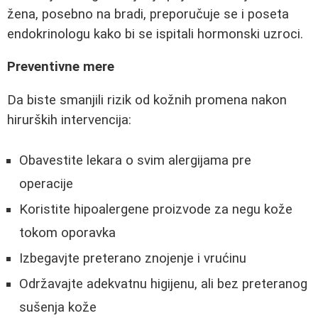
žena, posebno na bradi, preporučuje se i poseta
endokrinologu kako bi se ispitali hormonski uzroci.
Preventivne mere
Da biste smanjili rizik od kožnih promena nakon
hirurških intervencija:
Obavestite lekara o svim alergijama pre
operacije
Koristite hipoalergene proizvode za negu kože
tokom oporavka
Izbegavjte preterano znojenje i vrućinu
Održavajte adekvatnu higijenu, ali bez preteranog
sušenja kože