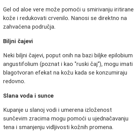
Gel od aloe vere može pomoći u smirivanju iritirane
kože i redukovati crvenilo. Nanosi se direktno na
zahvaćena područja.
Biljni čajevi
Neki biljni čajevi, poput onih na bazi biljke epilobium
angustifolium (poznat i kao "ruski čaj"), mogu imati
blagotvoran efekat na kožu kada se konzumiraju
redovno.
Slana voda i sunce
Kupanje u slanoj vodi i umerena izloženost
sunčevim zracima mogu pomoći u ujednačavanju
tena i smanjenju vidljivosti kožnih promena.