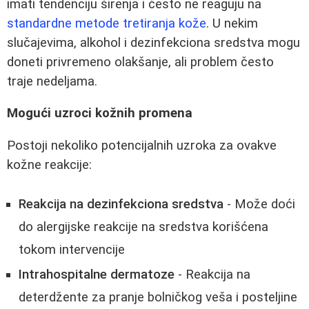
imati tendenciju širenja i često ne reaguju na
standardne metode tretiranja kože
. U nekim
slučajevima, alkohol i dezinfekciona sredstva mogu
doneti privremeno olakšanje, ali problem često
traje nedeljama.
Mogući uzroci kožnih promena
Postoji nekoliko potencijalnih uzroka za ovakve
kožne reakcije:
Reakcija na dezinfekciona sredstva
- Može doći
do alergijske reakcije na sredstva korišćena
tokom intervencije
Intrahospitalne dermatoze
- Reakcija na
deterdžente za pranje bolničkog veša i posteljine