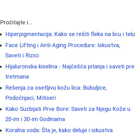
Pročitajte i...
Hiperpigmentacija: Kako se rešiti fleka na licu i telu
Face Lifting i Anti-Aging Procedure: Iskustva,
Saveti i Rizici
Hijaluronska kiselina - Najčešća pitanja i saveti pre
tretmana
Rešenja za osetljivu kožu lica: Bubuljice,
Podočnjaci, Mitiseri
Kako Suzbijati Prve Bore: Saveti za Njegu Kože u
20-im i 30-im Godinama
Koralna voda: Šta je, kako deluje i iskustva