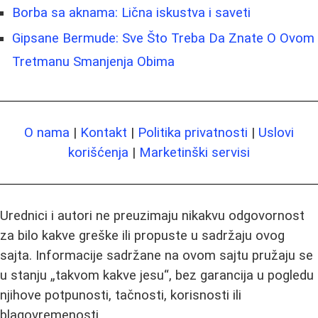
Borba sa aknama: Lična iskustva i saveti
Gipsane Bermude: Sve Što Treba Da Znate O Ovom
Tretmanu Smanjenja Obima
O nama
|
Kontakt
|
Politika privatnosti
|
Uslovi
korišćenja
|
Marketinški servisi
Urednici i autori ne preuzimaju nikakvu odgovornost
za bilo kakve greške ili propuste u sadržaju ovog
sajta. Informacije sadržane na ovom sajtu pružaju se
u stanju „takvom kakve jesu“, bez garancija u pogledu
njihove potpunosti, tačnosti, korisnosti ili
blagovremenosti.