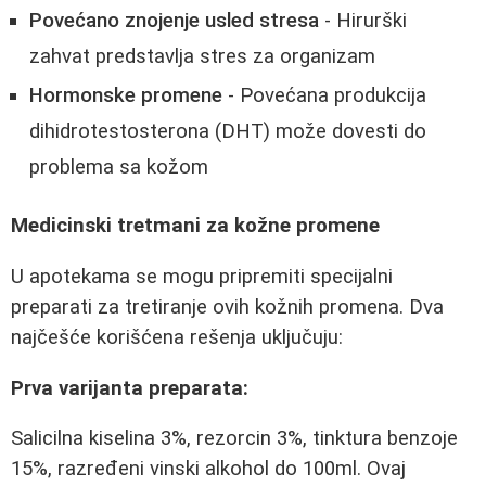
Povećano znojenje usled stresa
- Hirurški
zahvat predstavlja stres za organizam
Hormonske promene
- Povećana produkcija
dihidrotestosterona (DHT) može dovesti do
problema sa kožom
Medicinski tretmani za kožne promene
U apotekama se mogu pripremiti specijalni
preparati za tretiranje ovih kožnih promena. Dva
najčešće korišćena rešenja uključuju:
Prva varijanta preparata:
Salicilna kiselina 3%, rezorcin 3%, tinktura benzoje
15%, razređeni vinski alkohol do 100ml. Ovaj