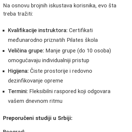
Na osnovu brojnih iskustava korisnika, evo šta
treba tražiti:
Kvalifikacije instruktora:
Certifikati
međunarodno priznatih Pilates škola
Veličina grupe:
Manje grupe (do 10 osoba)
omogućavaju individualniji pristup
Higijena:
Čiste prostorije i redovno
dezinfikovanje opreme
Termini:
Fleksibilni raspored koji odgovara
vašem dnevnom ritmu
Preporučeni studiji u Srbiji:
Beograd: