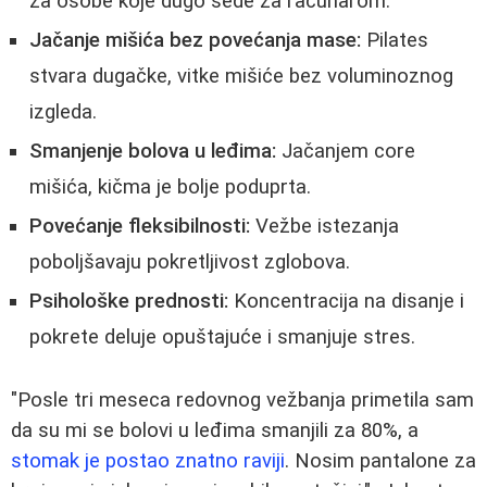
za osobe koje dugo sede za računarom.
Jačanje mišića bez povećanja mase:
Pilates
stvara dugačke, vitke mišiće bez voluminoznog
izgleda.
Smanjenje bolova u leđima:
Jačanjem core
mišića, kičma je bolje poduprta.
Povećanje fleksibilnosti:
Vežbe istezanja
poboljšavaju pokretljivost zglobova.
Psihološke prednosti:
Koncentracija na disanje i
pokrete deluje opuštajuće i smanjuje stres.
"Posle tri meseca redovnog vežbanja primetila sam
da su mi se bolovi u leđima smanjili za 80%, a
stomak je postao znatno raviji
. Nosim pantalone za