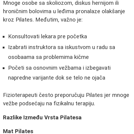
Mnoge osobe sa skoliozom, diskus hernijom ili
hroničnim bolovima u leđima pronalaze olakšanje
kroz Pilates. Međutim, važno je:
Konsultovati lekara pre početka
Izabrati instruktora sa iskustvom u radu sa
osobaama sa problemima kičme
Početi sa osnovnim vežbama i izbegavati
napredne varijante dok se telo ne ojača
Fizioterapeuti često preporučuju Pilates jer mnoge
vežbe podsećaju na fizikalnu terapiju.
Razlike Između Vrsta Pilatesa
Mat Pilates