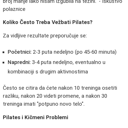
broj manje iako nisam izgubila na težini." - Iskustvo
polaznice
Koliko Često Treba Vežbati Pilates?
Za vidljive rezultate preporučuje se:
Početnici:
2-3 puta nedeljno (po 45-60 minuta)
Napredni:
3-4 puta nedeljno, eventualno u
kombinaciji s drugim aktivnostima
Često se citira da ćete nakon 10 treninga osetiti
razliku, nakon 20 videti promene, a nakon 30
treninga imati "potpuno novo telo".
Pilates i Kičmeni Problemi