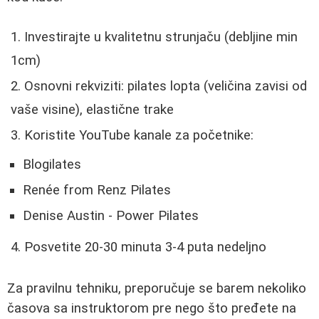
Investirajte u kvalitetnu strunjaču (debljine min
1cm)
Osnovni rekviziti: pilates lopta (veličina zavisi od
vaše visine), elastične trake
Koristite YouTube kanale za početnike:
Blogilates
Renée from Renz Pilates
Denise Austin - Power Pilates
Posvetite 20-30 minuta 3-4 puta nedeljno
Za pravilnu tehniku, preporučuje se barem nekoliko
časova sa instruktorom pre nego što pređete na