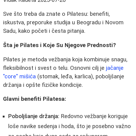
Sve što treba da znate o Pilatesu: benefiti,
iskustva, preporuke studija u Beogradu i Novom
Sadu, kako početi i česta pitanja.
Šta je Pilates i Koje Su Njegove Prednosti?
Pilates je metoda vežbanja koja kombinuje snagu,
fleksibilnost i svest o telu. Osnovni cilj je
jačanje
"core" mišića
(stomak, leđa, karlica), poboljšanje
držanja i opšte fizičke kondicije.
Glavni benefiti Pilatesa:
Poboljšanje držanja:
Redovno vežbanje koriguje
loše navike sedenja i hoda, što je posebno važno