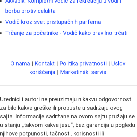
Akvabik: Kompletni vodič za rekreaciju u vodi i
borbu protiv celulita
Vodič kroz svet pristupačnih parfema
Trčanje za početnike - Vodič kako pravilno trčati
O nama
|
Kontakt
|
Politika privatnosti
|
Uslovi
korišćenja
|
Marketinški servisi
Urednici i autori ne preuzimaju nikakvu odgovornost
za bilo kakve greške ili propuste u sadržaju ovog
sajta. Informacije sadržane na ovom sajtu pružaju se
u stanju „takvom kakve jesu“, bez garancija u pogledu
njihove potpunosti, tačnosti, korisnosti ili