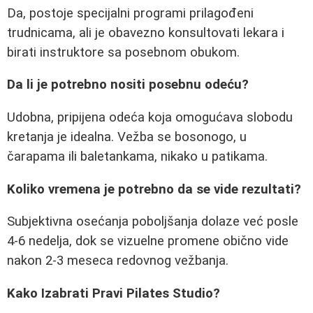
Da, postoje specijalni programi prilagođeni
trudnicama, ali je obavezno konsultovati lekara i
birati instruktore sa posebnom obukom.
Da li je potrebno nositi posebnu odeću?
Udobna, pripijena odeća koja omogućava slobodu
kretanja je idealna. Vežba se bosonogo, u
čarapama ili baletankama, nikako u patikama.
Koliko vremena je potrebno da se vide rezultati?
Subjektivna osećanja poboljšanja dolaze već posle
4-6 nedelja, dok se vizuelne promene obično vide
nakon 2-3 meseca redovnog vežbanja.
Kako Izabrati Pravi Pilates Studio?