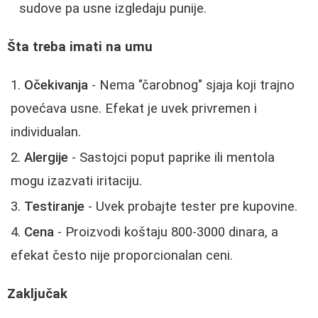
sudove pa usne izgledaju punije.
Šta treba imati na umu
Očekivanja
- Nema "čarobnog" sjaja koji trajno
povećava usne. Efekat je uvek privremen i
individualan.
Alergije
- Sastojci poput paprike ili mentola
mogu izazvati iritaciju.
Testiranje
- Uvek probajte tester pre kupovine.
Cena
- Proizvodi koštaju 800-3000 dinara, a
efekat često nije proporcionalan ceni.
Zaključak