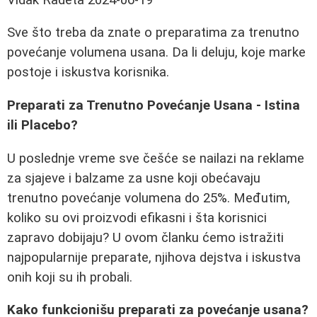
Sve što treba da znate o preparatima za trenutno
povećanje volumena usana. Da li deluju, koje marke
postoje i iskustva korisnika.
Preparati za Trenutno Povećanje Usana - Istina
ili Placebo?
U poslednje vreme sve češće se nailazi na reklame
za sjajeve i balzame za usne koji obećavaju
trenutno povećanje volumena do 25%. Međutim,
koliko su ovi proizvodi efikasni i šta korisnici
zapravo dobijaju? U ovom članku ćemo istražiti
najpopularnije preparate, njihova dejstva i iskustva
onih koji su ih probali.
Kako funkcionišu preparati za povećanje usana?