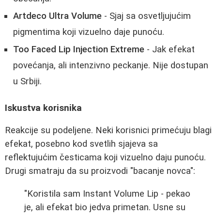
Artdeco Ultra Volume
- Sjaj sa osvetljujućim
pigmentima koji vizuelno daje punoću.
Too Faced Lip Injection Extreme
- Jak efekat
povećanja, ali intenzivno peckanje. Nije dostupan
u Srbiji.
Iskustva korisnika
Reakcije su podeljene. Neki korisnici primećuju blagi
efekat, posebno kod svetlih sjajeva sa
reflektujućim česticama koji vizuelno daju punoću.
Drugi smatraju da su proizvodi "bacanje novca":
"Koristila sam Instant Volume Lip - pekao
je, ali efekat bio jedva primetan. Usne su