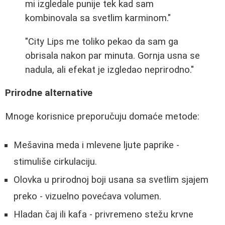
mi izgledale punije tek kad sam
kombinovala sa svetlim karminom."
"City Lips me toliko pekao da sam ga
obrisala nakon par minuta. Gornja usna se
nadula, ali efekat je izgledao neprirodno."
Prirodne alternative
Mnoge korisnice preporučuju domaće metode:
Mešavina meda i mlevene ljute paprike -
stimuliše cirkulaciju.
Olovka u prirodnoj boji usana sa svetlim sjajem
preko - vizuelno povećava volumen.
Hladan čaj ili kafa - privremeno stežu krvne