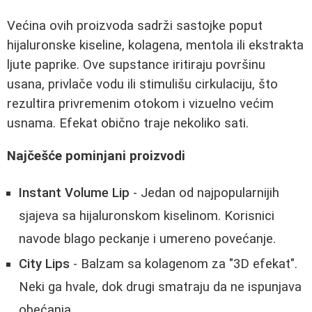
Većina ovih proizvoda sadrži sastojke poput
hijaluronske kiseline, kolagena, mentola ili ekstrakta
ljute paprike. Ove supstance iritiraju površinu
usana, privlače vodu ili stimulišu cirkulaciju, što
rezultira privremenim otokom i vizuelno većim
usnama. Efekat obično traje nekoliko sati.
Najčešće pominjani proizvodi
Instant Volume Lip
- Jedan od najpopularnijih
sjajeva sa hijaluronskom kiselinom. Korisnici
navode blago peckanje i umereno povećanje.
City Lips
- Balzam sa kolagenom za "3D efekat".
Neki ga hvale, dok drugi smatraju da ne ispunjava
obećanja.