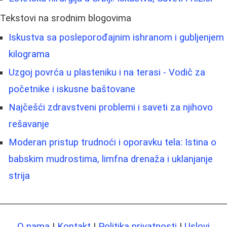
Tekstovi na srodnim blogovima
Iskustva sa posleporođajnim ishranom i gubljenjem
kilograma
Uzgoj povrća u plasteniku i na terasi - Vodič za
početnike i iskusne baštovane
Najčešći zdravstveni problemi i saveti za njihovo
rešavanje
Moderan pristup trudnoći i oporavku tela: Istina o
babskim mudrostima, limfna drenaža i uklanjanje
strija
O nama
|
Kontakt
|
Politika privatnosti
|
Uslovi