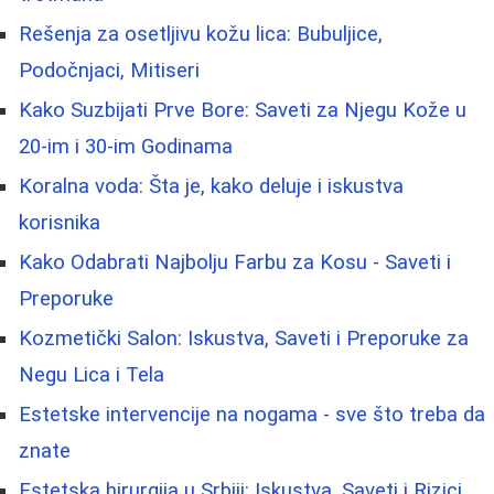
Rešenja za osetljivu kožu lica: Bubuljice,
Podočnjaci, Mitiseri
Kako Suzbijati Prve Bore: Saveti za Njegu Kože u
20-im i 30-im Godinama
Koralna voda: Šta je, kako deluje i iskustva
korisnika
Kako Odabrati Najbolju Farbu za Kosu - Saveti i
Preporuke
Kozmetički Salon: Iskustva, Saveti i Preporuke za
Negu Lica i Tela
Estetske intervencije na nogama - sve što treba da
znate
Estetska hirurgija u Srbiji: Iskustva, Saveti i Rizici