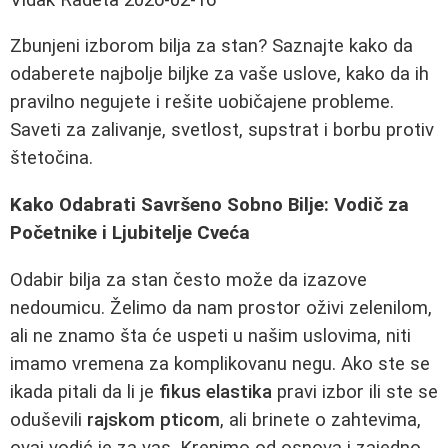
Zbunjeni izborom bilja za stan? Saznajte kako da
odaberete najbolje biljke za vaše uslove, kako da ih
pravilno negujete i rešite uobičajene probleme.
Saveti za zalivanje, svetlost, supstrat i borbu protiv
štetočina.
Kako Odabrati Savršeno Sobno Bilje: Vodič za
Početnike i Ljubitelje Cveća
Odabir bilja za stan često može da izazove
nedoumicu. Želimo da nam prostor oživi zelenilom,
ali ne znamo šta će uspeti u našim uslovima, niti
imamo vremena za komplikovanu negu. Ako ste se
ikada pitali da li je
fikus elastika
pravi izbor ili ste se
oduševili
rajskom pticom
, ali brinete o zahtevima,
ovaj vodić je za vas. Krenimo od osnova i zajedno