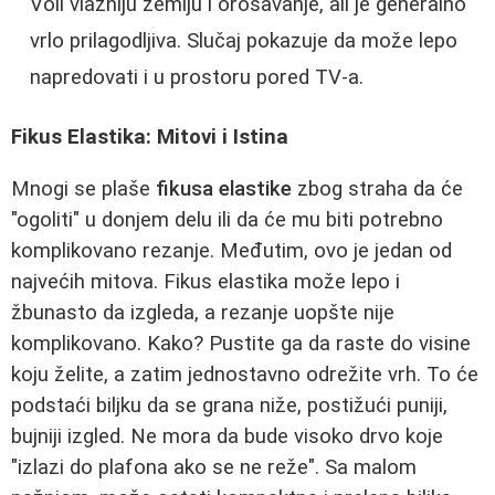
Voli vlažniju zemlju i orosavanje, ali je generalno
vrlo prilagodljiva. Slučaj pokazuje da može lepo
napredovati i u prostoru pored TV-a.
Fikus Elastika: Mitovi i Istina
Mnogi se plaše
fikusa elastike
zbog straha da će
"ogoliti" u donjem delu ili da će mu biti potrebno
komplikovano rezanje. Međutim, ovo je jedan od
najvećih mitova. Fikus elastika može lepo i
žbunasto da izgleda, a rezanje uopšte nije
komplikovano. Kako? Pustite ga da raste do visine
koju želite, a zatim jednostavno odrežite vrh. To će
podstaći biljku da se grana niže, postižući puniji,
bujniji izgled. Ne mora da bude visoko drvo koje
"izlazi do plafona ako se ne reže". Sa malom