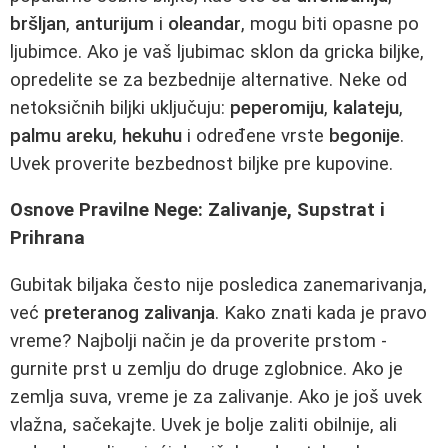
bršljan
,
anturijum
i
oleandar
, mogu biti opasne po
ljubimce. Ako je vaš ljubimac sklon da gricka biljke,
opredelite se za bezbednije alternative. Neke od
netoksičnih biljki uključuju:
peperomiju
,
kalateju
,
palmu areku
,
hekuhu
i određene vrste
begonije
.
Uvek proverite bezbednost biljke pre kupovine.
Osnove Pravilne Nege: Zalivanje, Supstrat i
Prihrana
Gubitak biljaka često nije posledica zanemarivanja,
već
preteranog zalivanja
. Kako znati kada je pravo
vreme? Najbolji način je da proverite prstom -
gurnite prst u zemlju do druge zglobnice. Ako je
zemlja suva, vreme je za zalivanje. Ako je još uvek
vlažna, sačekajte. Uvek je bolje zaliti obilnije, ali