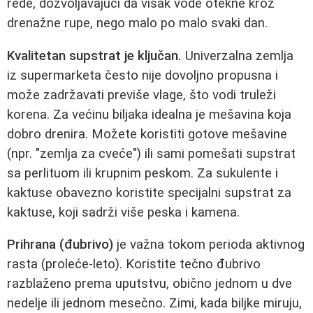
rede, dozvoljavajući da višak vode otekne kroz
drenažne rupe, nego malo po malo svaki dan.
Kvalitetan supstrat je ključan.
Univerzalna zemlja
iz supermarketa često nije dovoljno propusna i
može zadržavati previše vlage, što vodi truleži
korena. Za većinu biljaka idealna je mešavina koja
dobro drenira. Možete koristiti gotove mešavine
(npr. "zemlja za cveće") ili sami pomešati supstrat
sa perlituom ili krupnim peskom. Za sukulente i
kaktuse obavezno koristite specijalni supstrat za
kaktuse, koji sadrži više peska i kamena.
Prihrana (đubrivo)
je važna tokom perioda aktivnog
rasta (proleće-leto). Koristite tečno đubrivo
razblaženo prema uputstvu, obično jednom u dve
nedelje ili jednom mesečno. Zimi, kada biljke miruju,