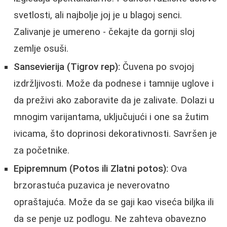
svetlosti, ali najbolje joj je u blagoj senci.
Zalivanje je umereno - čekajte da gornji sloj
zemlje osuši.
Sansevierija (Tigrov rep):
Čuvena po svojoj
izdržljivosti. Može da podnese i tamnije uglove i
da preživi ako zaboravite da je zalivate. Dolazi u
mnogim varijantama, uključujući i one sa žutim
ivicama, što doprinosi dekorativnosti. Savršen je
za početnike.
Epipremnum (Potos ili Zlatni potos):
Ova
brzorastuća puzavica je neverovatno
opraštajuća. Može da se gaji kao viseća biljka ili
da se penje uz podlogu. Ne zahteva obavezno