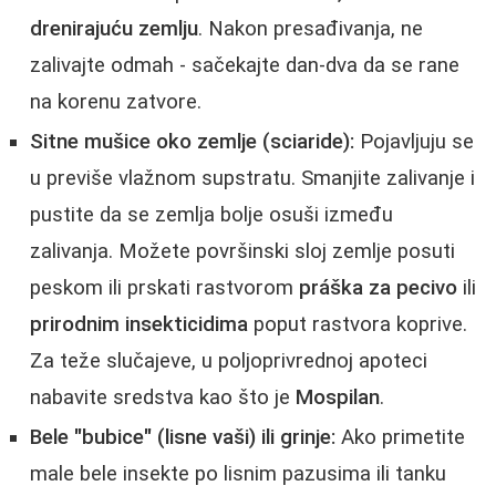
drenirajuću zemlju
. Nakon presađivanja, ne
zalivajte odmah - sačekajte dan-dva da se rane
na korenu zatvore.
Sitne mušice oko zemlje (sciaride):
Pojavljuju se
u previše vlažnom supstratu. Smanjite zalivanje i
pustite da se zemlja bolje osuši između
zalivanja. Možete površinski sloj zemlje posuti
peskom ili prskati rastvorom
práška za pecivo
ili
prirodnim insekticidima
poput rastvora koprive.
Za teže slučajeve, u poljoprivrednoj apoteci
nabavite sredstva kao što je
Mospilan
.
Bele "bubice" (lisne vaši) ili grinje:
Ako primetite
male bele insekte po lisnim pazusima ili tanku