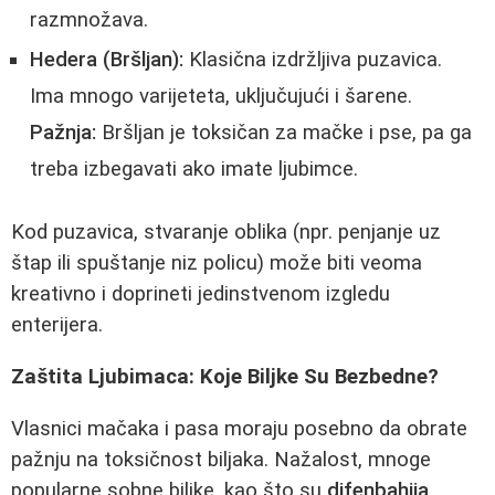
razmnožava.
Hedera (Bršljan):
Klasična izdržljiva puzavica.
Ima mnogo varijeteta, uključujući i šarene.
Pažnja:
Bršljan je toksičan za mačke i pse, pa ga
treba izbegavati ako imate ljubimce.
Kod puzavica, stvaranje oblika (npr. penjanje uz
štap ili spuštanje niz policu) može biti veoma
kreativno i doprineti jedinstvenom izgledu
enterijera.
Zaštita Ljubimaca: Koje Biljke Su Bezbedne?
Vlasnici mačaka i pasa moraju posebno da obrate
pažnju na toksičnost biljaka. Nažalost, mnoge
popularne sobne biljke, kao što su
difenbahija
,