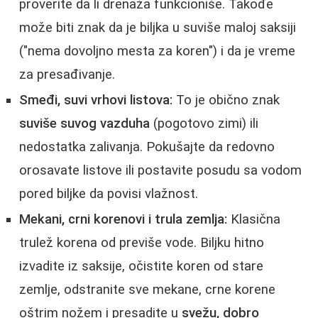
proverite da li drenaža funkcioniše. Takođe
može biti znak da je biljka u suviše maloj saksiji
("nema dovoljno mesta za koren") i da je vreme
za presađivanje.
Smeđi, suvi vrhovi listova:
To je obično znak
suviše suvog vazduha
(pogotovo zimi) ili
nedostatka zalivanja. Pokušajte da redovno
orosavate listove ili postavite posudu sa vodom
pored biljke da povisi vlažnost.
Mekani, crni korenovi i trula zemlja:
Klasična
trulež korena od previše vode. Biljku hitno
izvadite iz saksije, očistite koren od stare
zemlje, odstranite sve mekane, crne korene
oštrim nožem i presadite u
svežu, dobro