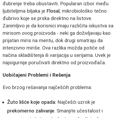
đubrenje treba obustaviti. Popularan izbor među
ljubiteljima biljaka je
Flosal
, mikrobiološko tečno
đubrivo koje se prska direktno na listove.
Zanimljivo je da korisnici imaju različita iskustva sa
mirisom ovog proizvoda - neki ga doživljavaju kao
prijatan miris na mentu, dok drugi smatraju da
intenzivno miriše. Ova razlika možda potiče od
načina skladištenja ili varijacija u serijama. Uvek je
najsigurnije poručivati direktno od proizvođača.
Uobičajeni Problemi i Rešenja
Evo brzog rešavanja najčešćih problema:
Žuto lišće koje opada:
Najčešći uzrok je
prekomerno zalivanje
. Smanjite učestalost i