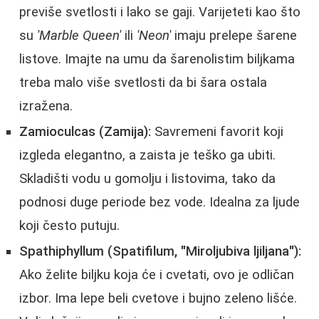
previše svetlosti i lako se gaji. Varijeteti kao što
su
'Marble Queen'
ili
'Neon'
imaju prelepe šarene
listove. Imajte na umu da šarenolistim biljkama
treba malo više svetlosti da bi šara ostala
izražena.
Zamioculcas (Zamija):
Savremeni favorit koji
izgleda elegantno, a zaista je teško ga ubiti.
Skladišti vodu u gomolju i listovima, tako da
podnosi duge periode bez vode. Idealna za ljude
koji često putuju.
Spathiphyllum (Spatifilum, "Miroljubiva ljiljana"):
Ako želite biljku koja će i cvetati, ovo je odličan
izbor. Ima lepe beli cvetove i bujno zeleno lišće.