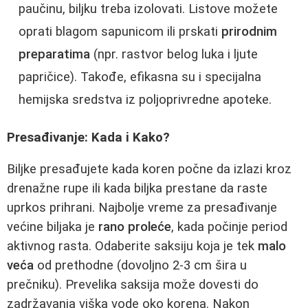
paučinu, biljku treba izolovati. Listove možete
oprati blagom sapunicom ili prskati
prirodnim
preparatima
(npr. rastvor belog luka i ljute
papričice). Takođe, efikasna su i specijalna
hemijska sredstva iz poljoprivredne apoteke.
Presađivanje: Kada i Kako?
Biljke presađujete kada koren počne da izlazi kroz
drenažne rupe ili kada biljka prestane da raste
uprkos prihrani. Najbolje vreme za presađivanje
većine biljaka je
rano proleće
, kada počinje period
aktivnog rasta. Odaberite saksiju koja je tek
malo
veća
od prethodne (dovoljno 2-3 cm šira u
prečniku). Prevelika saksija može dovesti do
zadržavanja viška vode oko korena. Nakon