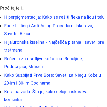
Pročitajte i...
Hiperpigmentacija: Kako se rešiti fleka na licu i telu
Face Lifting i Anti-Aging Procedure: Iskustva,
Saveti i Rizici
Hijaluronska kiselina - Najčešća pitanja i saveti pre
tretmana
Rešenja za osetljivu kožu lica: Bubuljice,
Podočnjaci, Mitiseri
Kako Suzbijati Prve Bore: Saveti za Njegu Kože u
20-im i 30-im Godinama
Koralna voda: Šta je, kako deluje i iskustva
korisnika