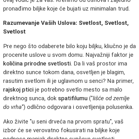
pronađimo biljke koje će bujati uz minimalan trud.
Razumevanje Vaših Uslova: Svetlost, Svetlost,
Svetlost
Pre nego što odaberete bilo koju biljku, kliučno je da
procenite uslove u svom domu. Najvažniji faktor je
količina prirodne svetlosti
. Da li vaš prostor ima
direktno sunce tokom dana, osvetljen je blagim,
rasutim svetlom ili je uglavnom u senci? Na primer,
rajskoj ptici
je potrebno svetlo mesto sa malo
direktnog sunca, dok
spatifilumu
("
lišće od zemlje
do vrha
") odlično odgovara i osvetljenija polusenka.
Ako živite "u seni drveća na prvom spratu", vaš
izbor će se verovatno fokusirati na biljke koje
podnose manjak direktne sunčeve svetlosti.