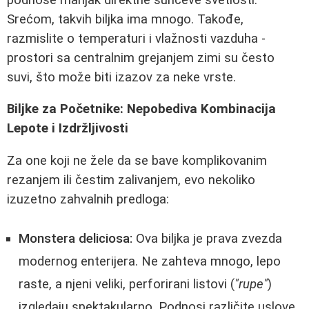
Srećom, takvih biljka ima mnogo. Takođe,
razmislite o temperaturi i vlažnosti vazduha -
prostori sa centralnim grejanjem zimi su često
suvi, što može biti izazov za neke vrstе.
Biljke za Početnike: Nepobediva Kombinacija
Lepote i Izdržljivosti
Za one koji ne žele da se bave komplikovanim
rezanjem ili čestim zalivanjem, evo nekoliko
izuzetno zahvalnih predloga:
Monstera deliciosa:
Ova biljka je prava zvezda
modernog enterijera. Ne zahteva mnogo, lepo
raste, a njeni veliki, perforirani listovi (
"rupe"
)
izgledaju spektakularno. Podnosi različite uslove