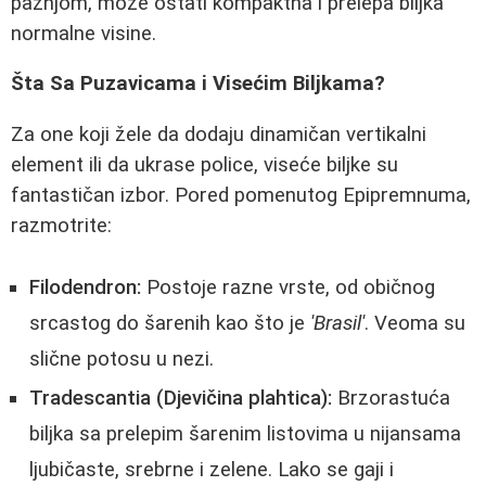
pažnjom, može ostati kompaktna i prelepa biljka
normalne visine.
Šta Sa Puzavicama i Visećim Biljkama?
Za one koji žele da dodaju dinamičan vertikalni
element ili da ukrase police, viseće biljke su
fantastičan izbor. Pored pomenutog Epipremnuma,
razmotrite:
Filodendron:
Postoje razne vrste, od običnog
srcastog do šarenih kao što je
'Brasil'
. Veoma su
slične potosu u nezi.
Tradescantia (Djevičina plahtica):
Brzorastuća
biljka sa prelepim šarenim listovima u nijansama
ljubičaste, srebrne i zelene. Lako se gaji i