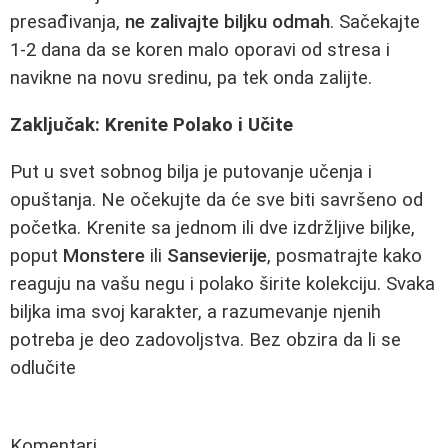
presađivanja,
ne zalivajte biljku odmah
. Sačekajte
1-2 dana da se koren malo oporavi od stresa i
navikne na novu sredinu, pa tek onda zalijte.
Zaključak: Krenite Polako i Učite
Put u svet sobnog bilja je putovanje učenja i
opuštanja. Ne očekujte da će sve biti savršeno od
početka. Krenite sa jednom ili dve izdržljive biljke,
poput
Monstere
ili
Sansevierije
, posmatrajte kako
reaguju na vašu negu i polako širite kolekciju. Svaka
biljka ima svoj karakter, a razumevanje njenih
potreba je deo zadovoljstva. Bez obzira da li se
odlučite
Komentari