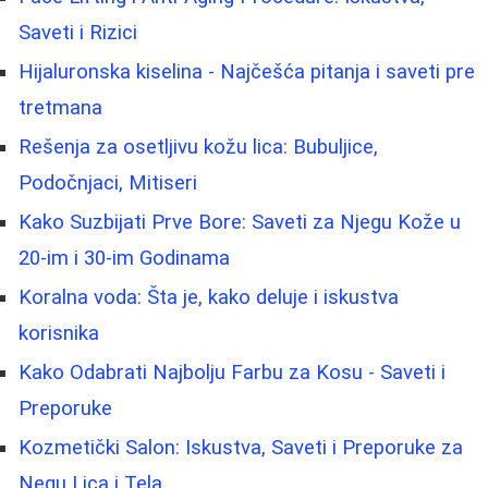
Saveti i Rizici
Hijaluronska kiselina - Najčešća pitanja i saveti pre
tretmana
Rešenja za osetljivu kožu lica: Bubuljice,
Podočnjaci, Mitiseri
Kako Suzbijati Prve Bore: Saveti za Njegu Kože u
20-im i 30-im Godinama
Koralna voda: Šta je, kako deluje i iskustva
korisnika
Kako Odabrati Najbolju Farbu za Kosu - Saveti i
Preporuke
Kozmetički Salon: Iskustva, Saveti i Preporuke za
Negu Lica i Tela