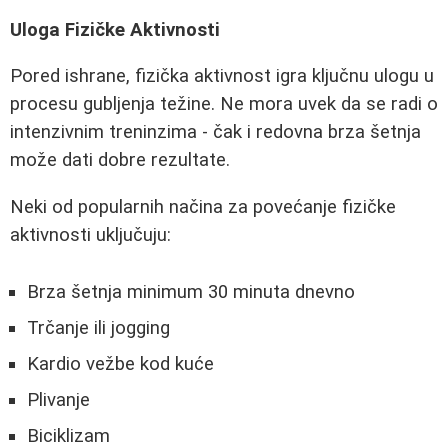
Uloga Fizičke Aktivnosti
Pored ishrane, fizička aktivnost igra ključnu ulogu u
procesu gubljenja težine. Ne mora uvek da se radi o
intenzivnim treninzima - čak i redovna brza šetnja
može dati dobre rezultate.
Neki od popularnih načina za povećanje fizičke
aktivnosti uključuju:
Brza šetnja minimum 30 minuta dnevno
Trčanje ili jogging
Kardio vežbe kod kuće
Plivanje
Biciklizam