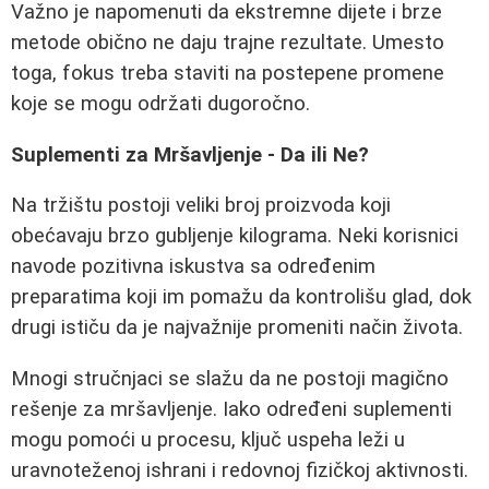
Važno je napomenuti da ekstremne dijete i brze
metode obično ne daju trajne rezultate. Umesto
toga, fokus treba staviti na postepene promene
koje se mogu održati dugoročno.
Suplementi za Mršavljenje - Da ili Ne?
Na tržištu postoji veliki broj proizvoda koji
obećavaju brzo gubljenje kilograma. Neki korisnici
navode pozitivna iskustva sa određenim
preparatima koji im pomažu da kontrolišu glad, dok
drugi ističu da je najvažnije promeniti način života.
Mnogi stručnjaci se slažu da ne postoji magično
rešenje za mršavljenje. Iako određeni suplementi
mogu pomoći u procesu, ključ uspeha leži u
uravnoteženoj ishrani i redovnoj fizičkoj aktivnosti.