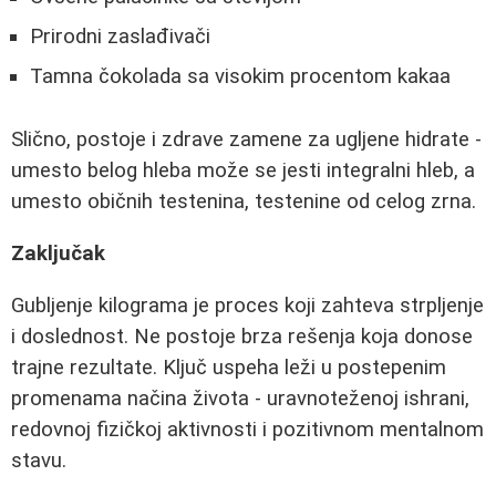
Prirodni zaslađivači
Tamna čokolada sa visokim procentom kakaa
Slično, postoje i zdrave zamene za ugljene hidrate -
umesto belog hleba može se jesti integralni hleb, a
umesto običnih testenina, testenine od celog zrna.
Zaključak
Gubljenje kilograma je proces koji zahteva strpljenje
i doslednost. Ne postoje brza rešenja koja donose
trajne rezultate. Ključ uspeha leži u postepenim
promenama načina života - uravnoteženoj ishrani,
redovnoj fizičkoj aktivnosti i pozitivnom mentalnom
stavu.