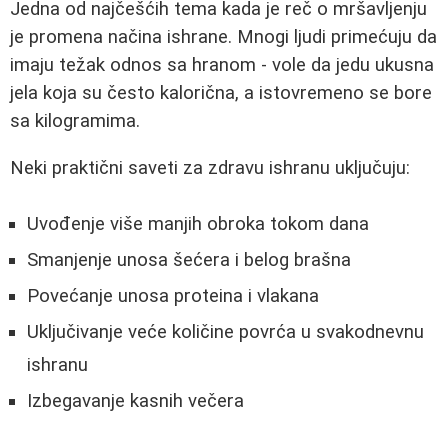
Jedna od najčešćih tema kada je reč o mršavljenju
je promena načina ishrane. Mnogi ljudi primećuju da
imaju težak odnos sa hranom - vole da jedu ukusna
jela koja su često kalorična, a istovremeno se bore
sa kilogramima.
Neki praktični saveti za zdravu ishranu uključuju:
Uvođenje više manjih obroka tokom dana
Smanjenje unosa šećera i belog brašna
Povećanje unosa proteina i vlakana
Uključivanje veće količine povrća u svakodnevnu
ishranu
Izbegavanje kasnih večera