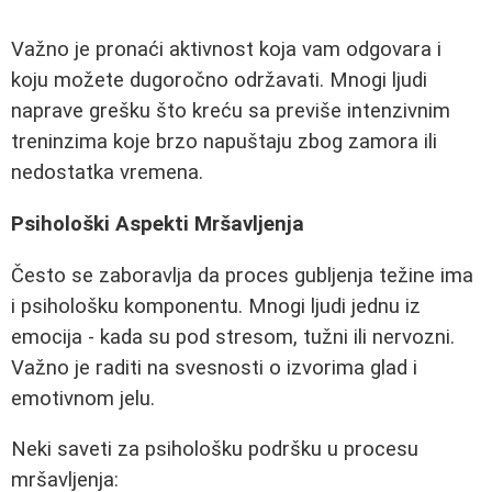
Važno je pronaći aktivnost koja vam odgovara i
koju možete dugoročno održavati. Mnogi ljudi
naprave grešku što kreću sa previše intenzivnim
treninzima koje brzo napuštaju zbog zamora ili
nedostatka vremena.
Psihološki Aspekti Mršavljenja
Često se zaboravlja da proces gubljenja težine ima
i psihološku komponentu. Mnogi ljudi jednu iz
emocija - kada su pod stresom, tužni ili nervozni.
Važno je raditi na svesnosti o izvorima glad i
emotivnom jelu.
Neki saveti za psihološku podršku u procesu
mršavljenja: